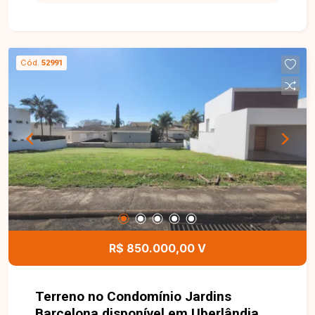
m² de área total, medindo 11 metros de frente e
fundo por 25 metros nas laterais. Lote plano,
ideal para a construção de um projeto residencial,
proporcionando excelente aproveitamento do
Cód.
52991
terreno em um condomínio que oferece
segurança e conforto para toda a família. Entre
em contato com a Delta Imóveis e agende um
atendimento. Nossa equipe está pronta para
apresentar todos os detalhes deste imóvel e
auxiliar você na realização de um excelente
investimento.
R$ 850.000,00 V
Terreno no Condomínio Jardins
Barcelona disponível em Uberlândia