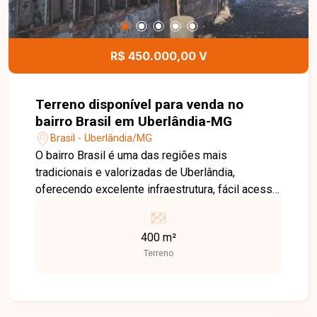
R$ 450.000,00 V
Terreno disponível para venda no
bairro Brasil em Uberlândia-MG
Brasil - Uberlândia/MG
O bairro Brasil é uma das regiões mais
tradicionais e valorizadas de Uberlândia,
oferecendo excelente infraestrutura, fácil acesso
às principais avenidas da cidade e proximidade
com supermercados, escolas, farmácias,
400 m²
hospitais, restaurantes e diversos serviços. Uma
Terreno
localização privilegiada, ideal tanto para
empreendimentos residenciais quanto
comerciais. Terreno com 400 m² de área,
topografia plana e excelente aproveitamento para