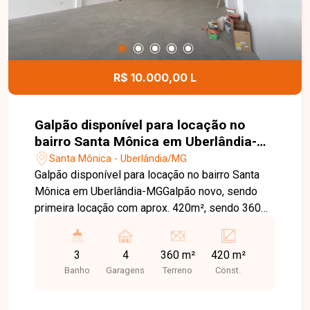
construir a casa dos seus sonhos em um dos
condomínios mais desejados de Uberlândia.
Entre em contato e agende sua visita!
R$ 10.000,00 L
Galpão disponível para locação no
bairro Santa Mônica em Uberlândia-
MG
Santa Mônica - Uberlândia/MG
Galpão disponível para locação no bairro Santa
Mônica em Uberlândia-MGGalpão novo, sendo
primeira locação com aprox. 420m², sendo 360
de área livre, mezanino, 3 banheiros, copa, é
direito de 8 metros, piso usinado, acessibilidade,
3
4
360 m²
420 m²
porta de aço automática.
Banho
Garagens
Terreno
Const.