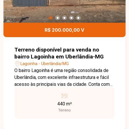
R$ 200.000,00 V
Terreno disponível para venda no
bairro Lagoinha em Uberlândia-MG
Lagoinha - Uberlândia/MG
O bairro Lagoinha é uma região consolidada de
Uberlândia, com excelente infraestrutura e fácil
acesso às principais vias da cidade. Conta com
comércios, escolas, supermercados, farmácias e
diversos serviços, sendo uma ótima opção tanto
440 m²
para quem deseja construir quanto para quem
Terreno
busca um investimento com potencial de
valorização. Terreno com 440 m² de área total,
medindo 11 metros de frente por 40 metros de