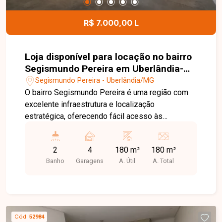
R$ 7.000,00 L
Loja disponível para locação no bairro
Segismundo Pereira em Uberlândia-
MG.
Segismundo Pereira - Uberlândia/MG
O bairro Segismundo Pereira é uma região com
excelente infraestrutura e localização
estratégica, oferecendo fácil acesso às
principais avenidas de Uberlândia. Com grande
fluxo de pessoas e veículos, além de ampla
2
4
180 m²
180 m²
variedade de comércios e serviços, é uma
Banho
Garagens
A. Útil
A. Total
excelente opção para empresas que buscam
visibilidade e praticidade. Loja com
aproximadamente 180 m² de área construída,
composta por amplo vão livre, piso usinado, 2
banheiros adaptados para acessibilidade, pia, pé-
Cód.
52984