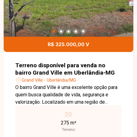
espaços. Uma excelente opção para quem busca
segurança, sofisticação e comodidade em uma
das melhores localizações da cidade. Entre em
contato para mais informações e agende uma
visita para conhecer este excelente imóvel.
R$ 325.000,00 V
Terreno disponível para venda no
bairro Grand Ville em Uberlândia-MG
Grand Ville - Uberlândia/MG
O bairro Grand Ville é uma excelente opção para
quem busca qualidade de vida, segurança e
valorização. Localizado em uma região de
constante crescimento, oferece fácil acesso às
principais vias da cidade e reúne tranquilidade,
275 m²
infraestrutura e excelente potencial para
Terreno
investimento. Terreno em condomínio com 275