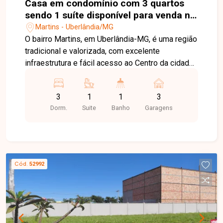
Casa em condomínio com 3 quartos
sendo 1 suíte disponível para venda no
bairro Martins em Uberlândia-MG
Martins - Uberlândia/MG
O bairro Martins, em Uberlândia-MG, é uma região
tradicional e valorizada, com excelente
infraestrutura e fácil acesso ao Centro da cidade.
Próximo a hospitais, supermercados, escolas,
comércios e diversos serviços, oferece
3
1
1
3
praticidade, conforto e qualidade de vida para
Dorm.
Suite
Banho
Garagens
toda a família. Sobrado em condomínio fechado
com 99,75m² de área privativa, projetado com
uma planta moderna e funcional. No pavimento
superior, o imóvel conta com 03 quartos, sendo
01 suíte com closet, banheiro social e corredor
Cód.
52992
de circulação, proporcionando conforto e
privacidade. No pavimento térreo, dispõe de sala
de jantar integrada, cozinha, lavabo, área de
serviço e 03 vagas de garagem, oferecendo
praticidade e excelente aproveitamento dos