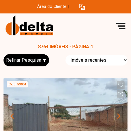
Área do Cliente
|
8764 IMÓVEIS - PÁGINA 4
Refinar Pesquisa
Cód.
53004