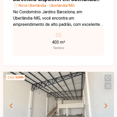
MG
Nova Uberlândia - Uberlândia/MG
No Condomínio Jardins Barcelona, em
Uberlândia-MG, você encontra um
empreendimento de alto padrão, com excelente
localização, segurança, infraestrutura moderna e
fácil acesso às principais vias da cidade, ideal
403 m²
para quem busca qualidade de vida e valorização
Terreno
patrimonial. Terreno disponível para venda com
403 m², localizado em excelente ponto dentro do
condomínio, oferecendo ótima topografia e
espaço ideal para a construção de um projeto
residencial moderno e personalizado. O
Cód.
52990
condomínio conta com portaria 24 horas e uma
completa infraestrutura de lazer, incluindo
academia, salão de jogos, salão de festas,
playground e quadra de tênis, proporcionando
conforto, segurança e bem-estar para toda a
família. Uma excelente oportunidade para