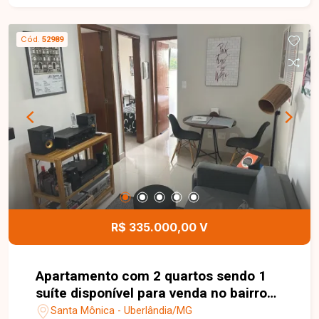
Cód.
52989
R$ 335.000,00 V
Apartamento com 2 quartos sendo 1
suíte disponível para venda no bairro
Santa Mônica em Uberlândia-MG
Santa Mônica - Uberlândia/MG