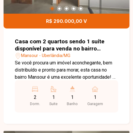
R$ 290.000,00 V
Casa com 2 quartos sendo 1 suíte
disponível para venda no bairro
Mansour em Uberlândia-MG
Mansour - Uberlândia/MG
Se você procura um imóvel aconchegante, bem
distribuído e pronto para morar, esta casa no
bairro Mansour é uma excelente oportunidade! O
imóvel conta com 2 quartos, sendo 1 suíte, além
de banheiro social, oferecendo conforto e
2
1
1
1
praticidade para toda a família. A sala em dois
Dorm.
Suite
Banho
Garagem
ambientes, integrada a um charmoso jardim de
inverno, proporciona um ambiente agradável,
iluminado e ideal para receber amigos e
familiares. A cozinha em estilo americano traz