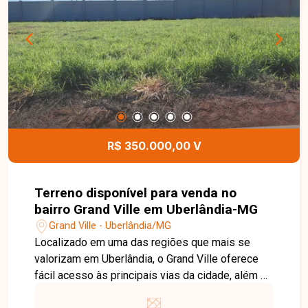
interruptores de iluminação e sistema de
aquecimento solar. Como diferencial, o imóvel
permite ao comprador escolher entre piscina ou
spa, personalizando o projeto conforme seu
estilo de vida. Entre em contato com a Delta
Imóveis e agende sua visita. Nossa equipe está
pronta para apresentar todos os detalhes deste
imóvel e ajudar você a encontrar o imóvel ideal
para viver com conforto, sofisticação e
R$ 350.000,00 V
segurança.
Terreno disponível para venda no
bairro Grand Ville em Uberlândia-MG
Grand Ville - Uberlândia/MG
Localizado em uma das regiões que mais se
valorizam em Uberlândia, o Grand Ville oferece
fácil acesso às principais vias da cidade, além de
estar próximo a comércios, serviços e