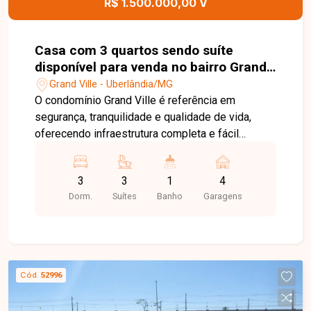
R$ 1.500.000,00 V
para morar em uma localização estratégica de
Uberlândia.
Casa com 3 quartos sendo suíte
disponível para venda no bairro Grand
Ville em Uberlândia-MG
Grand Ville - Uberlândia/MG
O condomínio Grand Ville é referência em
segurança, tranquilidade e qualidade de vida,
oferecendo infraestrutura completa e fácil
acesso às principais regiões de Uberlândia. Ideal
para quem busca morar com conforto,
3
3
1
4
exclusividade e em um ambiente planejado para
Dorm.
Suítes
Banho
Garagens
toda a família. Sala de TV, sala de jantar, 3 suítes,
sendo 1 suíte master, banheiro social, cozinha
integrada ao espaço gourmet, área de serviço,
lavanderia e 4 vagas de garagem, sendo 2
cobertas. Residência com projeto
Cód.
52996
contemporâneo, ambientes amplos e integrados,
acabamentos de alto padrão, automação nos