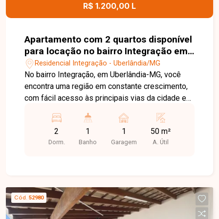
para morar ou investir.
R$ 1.200,00 L
Apartamento com 2 quartos disponível
para locação no bairro Integração em
Uberlândia-MG
Residencial Integração - Uberlândia/MG
No bairro Integração, em Uberlândia-MG, você
encontra uma região em constante crescimento,
com fácil acesso às principais vias da cidade e
proximidade com supermercados, escolas,
farmácias e diversos comércios, oferecendo
2
1
1
50 m²
praticidade e qualidade de vida. Apartamento
Dorm.
Banho
Garagem
A. Útil
disponível para locação, composto por sala,
cozinha, 2 quartos, banheiro social, área de
serviço e 1 vaga de garagem. O imóvel possui
ambientes bem distribuídos, proporcionando
conforto e funcionalidade para o dia a dia. O
Cód.
52980
condomínio oferece portaria presencial em
horário comercial e portaria remota 24 horas,