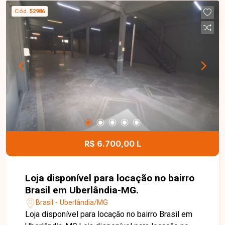
diferentes tipos de projetos. Suas dimensões
Cód.
52986
permitem ampla flexibilidade para construção,
tornando-o uma excelente opção para quem
deseja construir a residência dos sonhos ou
investir em um empreendimento comercial.
Localizado em uma região tranquila, segura e
com ótima valorização imobiliária. Entre em
contato com a Delta Imóveis e agende uma visita.
Nossa equipe está pronta para apresentar todos
os detalhes deste terreno e ajudar você a realizar
um excelente investimento.
R$ 6.700,00 L
Loja disponível para locação no bairro
Brasil em Uberlândia-MG.
Brasil - Uberlândia/MG
Loja disponível para locação no bairro Brasil em