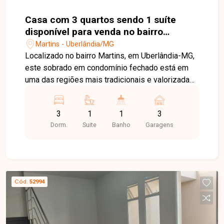
Casa com 3 quartos sendo 1 suíte
disponível para venda no bairro
Martins em Uberlândia-MG
Martins - Uberlândia/MG
Localizado no bairro Martins, em Uberlândia-MG,
este sobrado em condomínio fechado está em
uma das regiões mais tradicionais e valorizadas
da cidade, com fácil acesso ao Centro, hospitais,
supermercados, escolas, farmácias, restaurantes
3
1
1
3
e diversos comércios e serviços, proporcionando
Dorm.
Suite
Banho
Garagens
praticidade, conforto e qualidade de vida. O
imóvel possui aproximadamente 99,75 m² de
área privativa e apresenta uma planta moderna e
funcional. No piso superior, dispõe de 03 quartos,
sendo 01 suíte com closet, banheiro social e
Cód.
52994
corredor de circulação. No piso térreo, conta com
sala de jantar integrada, cozinha, lavabo, área de
serviço e 03 vagas de garagem, oferecendo
ambientes bem distribuídos para o conforto de