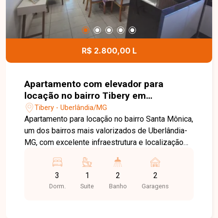
R$ 2.800,00 L
Apartamento com elevador para
locação no bairro Tibery em
Uberlândia mg
Tibery - Uberlândia/MG
Apartamento para locação no bairro Santa Mônica,
um dos bairros mais valorizados de Uberlândia-
MG, com excelente infraestrutura e localização
privilegiada. A região oferece fácil acesso às
principais avenidas da cidade, além de ampla
3
1
2
2
variedade de supermercados, escolas,
Dorm.
Suite
Banho
Garagens
universidades, farmácias, restaurantes e
serviços, proporcionando praticidade, conforto e
qualidade de vida para seus moradores.