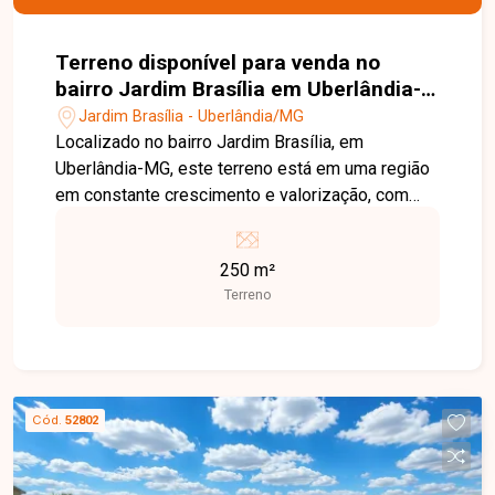
Terreno disponível para venda no
bairro Jardim Brasília em Uberlândia-
MG
Jardim Brasília - Uberlândia/MG
Localizado no bairro Jardim Brasília, em
Uberlândia-MG, este terreno está em uma região
em constante crescimento e valorização, com
excelente infraestrutura, fácil acesso às
principais vias da cidade e próximo a
250 m²
supermercados, escolas, farmácias, comércios e
Terreno
diversos serviços, proporcionando praticidade e
qualidade de vida. O imóvel possui 250,00 m² de
área total, com dimensões de 10 metros de
frente por 25 metros de profundidade. O lote
apresenta excelente potencial para projetos
Cód.
52802
residenciais, oferecendo o espaço ideal para a
construção de uma residência ou para
investimento em uma região com grande