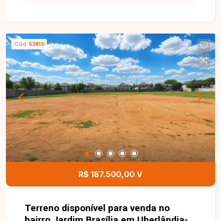
comodidade para o dia a dia. O imóvel possui
250,00 m² de área total, com dimensões de 10
metros de frente por 25 metros de profundidade.
O lote apresenta excelente aproveitamento para
Cód.
52810
projetos residenciais, sendo ideal para a
construção da casa própria ou para investimento
em uma região com grande potencial de
valorização. Esta é uma excelente oportunidade
para adquirir um terreno bem localizado no bairro
Jardim Brasília. Agende uma visita e venha
conhecer todos os detalhes deste imóvel.
R$ 187.500,00 V
Terreno disponível para venda no
bairro Jardim Brasília em Uberlândia-