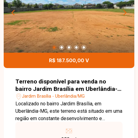
perspectiva de valorização. Esta é uma excelente
oportunidade para adquirir um terreno bem
localizado no bairro Jardim Brasília. Agende uma
visita e venha conhecer todos os detalhes deste
imóvel.
R$ 187.500,00 V
Terreno disponível para venda no
bairro Jardim Brasília em Uberlândia-
MG
Jardim Brasília - Uberlândia/MG
Localizado no bairro Jardim Brasília, em
Uberlândia-MG, este terreno está situado em uma
região em constante desenvolvimento e
valorização, com excelente infraestrutura, fácil
acesso às principais vias da cidade e próximo a