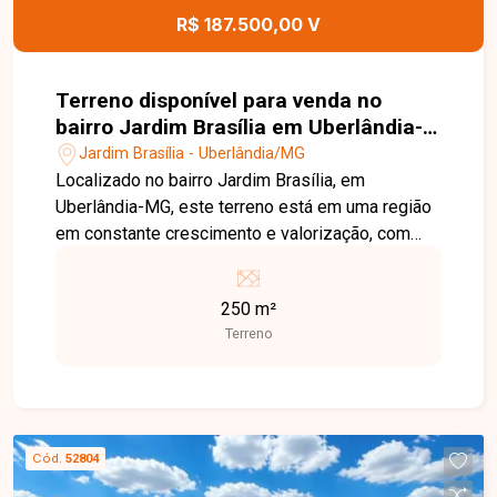
R$ 187.500,00 V
Terreno disponível para venda no
bairro Jardim Brasília em Uberlândia-
MG
Jardim Brasília - Uberlândia/MG
Localizado no bairro Jardim Brasília, em
Uberlândia-MG, este terreno está em uma região
em constante crescimento e valorização, com
fácil acesso às principais vias da cidade e
próximo a supermercados, escolas, farmácias,
250 m²
comércios e diversos serviços, proporcionando
Terreno
praticidade e excelente potencial de
investimento. O imóvel possui 250,00 m² de área
total, com dimensões de 10 metros de frente por
25 metros de profundidade. O lote é ideal para a
construção de uma residência ou
Cód.
52804
empreendimento, oferecendo ótimo