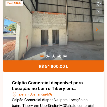
oferecendo praticidade e funcionalidade para
Cód.
52824
diferentes tipos de atividades. Esta é uma
excelente oportunidade para instalar o seu
negócio em um ponto comercial com ótima
localização no Centro de Uberlândia. Agende uma
visita e venha conhecer todos os detalhes desta
loja comercial.
R$ 54.600,00 L
Galpão Comercial disponível para
Locação no bairro Tibery em
Uberlândia-MG
Tibery - Uberlândia/MG
Galpão Comercial disponível para Locação no
bairro Tibery em Uberlândia-MGGalpão comercial