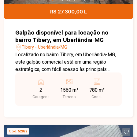
R$ 27.300,00 L
Galpão disponível para locação no
bairro Tibery, em Uberlândia-MG
Tibery - Uberlândia/MG
Localizado no bairro Tibery, em Uberlândia-MG,
este galpão comercial está em uma região
estratégica, com fácil acesso às principais
avenidas da cidade e excelente logística para
transporte e distribuição. A localização
2
1560 m²
780 m²
privilegiada proporciona praticidade para
Garagens
Terreno
Const.
empresas de diversos segmentos, além da
proximidade com importantes comércios e
serviços. O imóvel possui aproximadamente 780
m² de área construída, contando com 02
banheiros e doca para carga e descarga,
Cód.
52822
oferecendo estrutura funcional para atividades