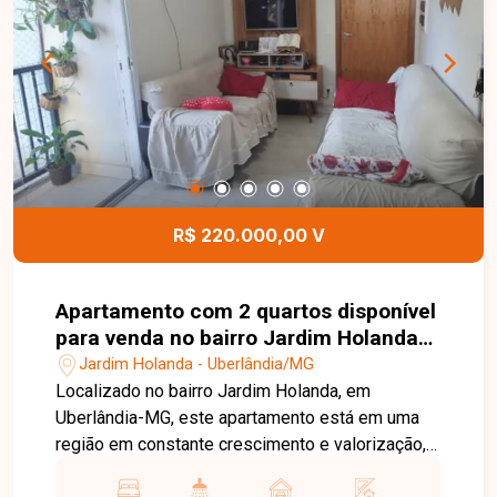
excelente oportunidade para adquirir um terreno
bem localizado no bairro Jardim Brasília. Agende
uma visita e venha conhecer todos os detalhes
deste imóvel.
R$ 220.000,00 V
Apartamento com 2 quartos disponível
para venda no bairro Jardim Holanda
em Uberlândia-MG
Jardim Holanda - Uberlândia/MG
Localizado no bairro Jardim Holanda, em
Uberlândia-MG, este apartamento está em uma
região em constante crescimento e valorização,
com fácil acesso às principais vias da cidade e