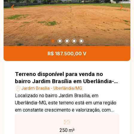
terreno bem localizado no bairro Jardim Brasília.
Agende uma visita e venha conhecer todos os
detalhes deste imóvel.
R$ 187.500,00 V
Terreno disponível para venda no
bairro Jardim Brasília em Uberlândia-
MG
Jardim Brasília - Uberlândia/MG
Localizado no bairro Jardim Brasília, em
Uberlândia-MG, este terreno está em uma região
em constante crescimento e valorização, com
excelente infraestrutura, fácil acesso às
principais vias da cidade e próximo a
250 m²
supermercados, escolas, farmácias, comércios e