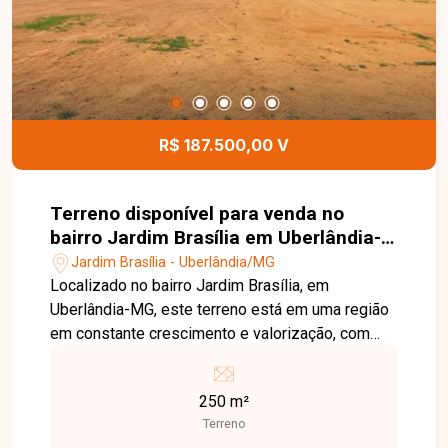
venha conhecer todos os detalhes deste imóvel
R$ 187.500,00 V
Terreno disponível para venda no
bairro Jardim Brasília em Uberlândia-
MG
Jardim Brasília - Uberlândia/MG
Localizado no bairro Jardim Brasília, em
Uberlândia-MG, este terreno está em uma região
em constante crescimento e valorização, com
excelente infraestrutura, fácil acesso às
principais vias da cidade e próximo a
250 m²
supermercados, escolas, farmácias, comércios e
Terreno
diversos serviços, oferecendo praticidade e