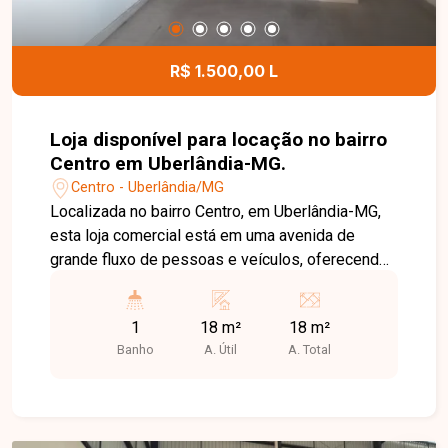
Santa Mônica. Agende uma visita e venha
conhecer todos os detalhes deste imóvel.
R$ 1.500,00 L
Loja disponível para locação no bairro
Centro em Uberlândia-MG.
Centro - Uberlândia/MG
Localizada no bairro Centro, em Uberlândia-MG,
esta loja comercial está em uma avenida de
grande fluxo de pessoas e veículos, oferecendo
excelente visibilidade para o seu negócio. A
região conta com ampla variedade de comércios,
1
18 m²
18 m²
bancos, serviços e fácil acesso, tornando o ponto
Banho
A. Útil
A. Total
estratégico para diversos segmentos
comerciais. O imóvel possui aproximadamente
20 m² de área privativa, distribuídos em um
amplo espaço comercial e 01 banheiro,