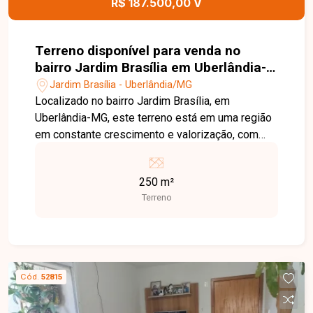
R$ 187.500,00 V
detalhes deste galpão comercial.
Terreno disponível para venda no
bairro Jardim Brasília em Uberlândia-
MG
Jardim Brasília - Uberlândia/MG
Localizado no bairro Jardim Brasília, em
Uberlândia-MG, este terreno está em uma região
em constante crescimento e valorização, com
fácil acesso às principais vias da cidade e
próximo a supermercados, escolas, farmácias,
250 m²
comércios e diversos serviços, proporcionando
Terreno
praticidade e excelente potencial para
construção. O imóvel possui 250 m² de área total,
oferecendo excelente aproveitamento para
projetos residenciais ou como investimento. Sua
localização em um bairro em expansão torna este
Cód.
52815
lote uma ótima oportunidade para quem busca
valorização e qualidade de vida. Esta é uma