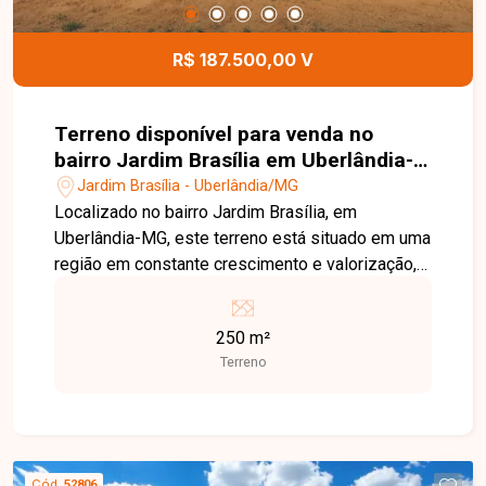
R$ 187.500,00 V
Terreno disponível para venda no
bairro Jardim Brasília em Uberlândia-
MG
Jardim Brasília - Uberlândia/MG
Localizado no bairro Jardim Brasília, em
Uberlândia-MG, este terreno está situado em uma
região em constante crescimento e valorização,
com excelente infraestrutura, fácil acesso às
principais vias da cidade e próximo a
250 m²
supermercados, escolas, farmácias, comércios e
Terreno
diversos serviços, proporcionando praticidade e
qualidade de vida. O imóvel possui 250,00 m² de
área total, com dimensões de 10 metros de
frente por 25 metros de profundidade. O lote
oferece excelente aproveitamento para projetos
Cód.
52806