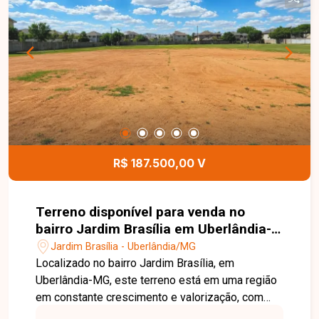
aproveitamento do espaço em uma localização
privilegiada. Esta é uma excelente oportunidade
para adquirir um terreno no bairro Jardim Brasília,
seja para construir ou investir. Agende uma visita
e venha conhecer todos os detalhes deste
imóvel.
R$ 187.500,00 V
Terreno disponível para venda no
bairro Jardim Brasília em Uberlândia-
MG
Jardim Brasília - Uberlândia/MG
Localizado no bairro Jardim Brasília, em
Uberlândia-MG, este terreno está em uma região
em constante crescimento e valorização, com
excelente infraestrutura, fácil acesso às