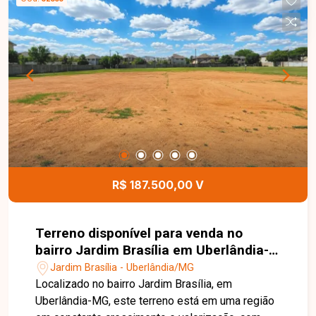
residenciais, sendo uma ótima opção para a
construção da casa própria ou para investimento
em uma região com grande potencial de
valorização. Esta é uma excelente oportunidade
para adquirir um terreno no bairro Jardim Brasília.
Agende uma visita e venha conhecer todos os
detalhes deste imóvel.
R$ 187.500,00 V
Terreno disponível para venda no
bairro Jardim Brasília em Uberlândia-
MG
Jardim Brasília - Uberlândia/MG
Localizado no bairro Jardim Brasília, em
Uberlândia-MG, este terreno está em uma região