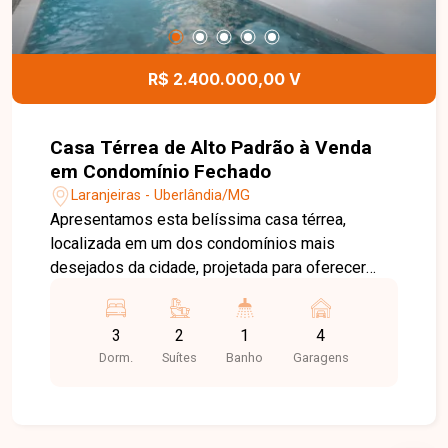
R$ 2.400.000,00 V
Casa Térrea de Alto Padrão à Venda
em Condomínio Fechado
Laranjeiras - Uberlândia/MG
Apresentamos esta belíssima casa térrea,
localizada em um dos condomínios mais
desejados da cidade, projetada para oferecer
conforto, sofisticação e praticidade em cada
detalhe. Com 360 m² de terreno e 191 m² de área
3
2
1
4
construída, o imóvel possui arquitetura
Dorm.
Suítes
Banho
Garagens
contemporânea, excelente distribuição dos
ambientes e acabamento de alto padrão. A área
social impressiona pelo pé-direito duplo de
aproximadamente 5 metros, proporcionando