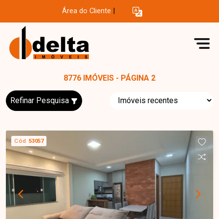
Área do Cliente
|
8776 IMÓVEIS - PÁGINA 2
Refinar Pesquisa
Cód.
53057