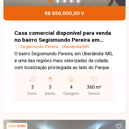
informações e agende uma visita para conhecer
este excelente apartamento.
R$ 650.000,00 V
Casa comercial disponível para venda
no bairro Segismundo Pereira em
Uberlândia-MG
Segismundo Pereira - Uberlândia/MG
O bairro Segismundo Pereira, em Uberlândia-MG,
é uma das regiões mais valorizadas da cidade,
com localização privilegiada ao lado do Parque
do Sabiá. Conta com excelente infraestrutura,
fácil acesso às principais avenidas, rodovias e
3
3
4
360 m²
ao anel viário, além de estar próximo a escolas,
Dorm.
Banho
Garagens
Terreno
pontos de ônibus, comércios e diversos
serviços, proporcionando praticidade e qualidade
de vida. Imóvel com terreno de 360m², ideal para
lazer, confraternizações ou investimento,
reunindo excelente estrutura esportiva e
Cód.
53032