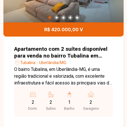
R$ 420.000,00 V
Apartamento com 2 suítes disponível
para venda no bairro Tubalina em
Uberlândia-MG
Tubalina - Uberlândia/MG
O bairro Tubalina, em Uberlândia-MG, é uma
região tradicional e valorizada, com excelente
infraestrutura e fácil acesso às principais vias da
cidade. Próximo a supermercados, escolas,
farmácias, restaurantes e diversos comércios,
2
2
1
2
oferece praticidade, conforto e qualidade de vida
Dorm.
Suítes
Banho
Garagens
para toda a família. Apartamento com
aproximadamente 87m² de área privativa,
composto por sala ampla e integrada, 02 suítes,