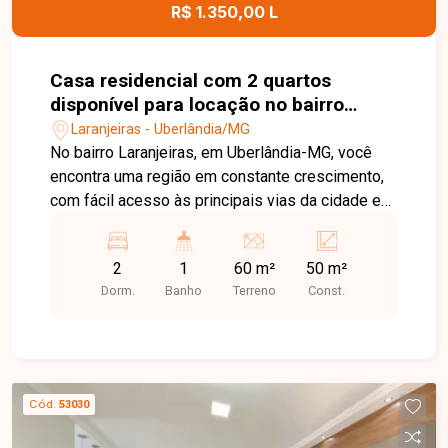
R$ 1.350,00 L
Casa residencial com 2 quartos
disponível para locação no bairro
Laranjeiras em Uberlândia-MG
Laranjeiras - Uberlândia/MG
No bairro Laranjeiras, em Uberlândia-MG, você
encontra uma região em constante crescimento,
com fácil acesso às principais vias da cidade e
proximidade com supermercados, escolas,
farmácias e diversos comércios, oferecendo
2
1
60 m²
50 m²
praticidade e qualidade de vida. Casa disponível
Dorm.
Banho
Terreno
Const.
para locação, composta por sala, 2 quartos,
banheiro social, cozinha e área de serviço. O
imóvel possui ambientes bem distribuídos e
funcionais, sendo uma excelente opção para
quem busca conforto e praticidade no dia a dia. O
Cód.
53030
imóvel não possui vaga de garagem, sendo ideal
para quem não necessita de estacionamento ou