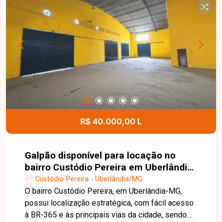
condomínio fechado, com segurança e toda a
comodidade que sua família merece. Entre em
contato e agende sua visita!
R$ 40.000,00 L
Galpão disponível para locação no
bairro Custódio Pereira em Uberlândia-
MG
Custódio Pereira - Uberlândia/MG
O bairro Custódio Pereira, em Uberlândia-MG,
possui localização estratégica, com fácil acesso
à BR-365 e às principais vias da cidade, sendo