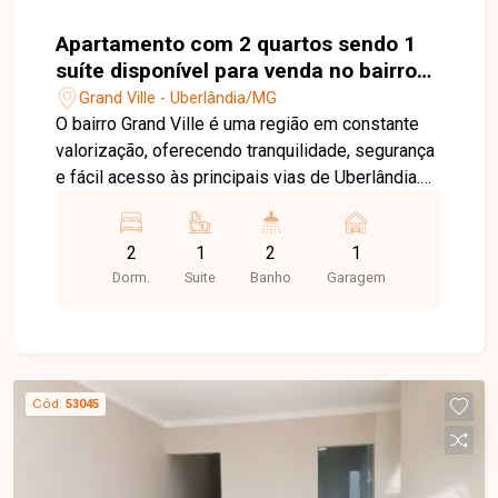
Apartamento com 2 quartos sendo 1
suíte disponível para venda no bairro
Grand Ville em Uberlândia-MG
Grand Ville - Uberlândia/MG
O bairro Grand Ville é uma região em constante
valorização, oferecendo tranquilidade, segurança
e fácil acesso às principais vias de Uberlândia.
Próximo a supermercados, escolas, farmácias,
comércios e diversos serviços, proporciona
2
1
2
1
praticidade e qualidade de vida para quem busca
Dorm.
Suite
Banho
Garagem
morar ou investir. Sala com sacada integrada, 2
quartos, sendo 1 suíte, banheiro social, cozinha
semiamericana, área de serviço e 1 vaga de
garagem. O apartamento possui 42 m² de área
privativa, com ambientes bem distribuídos,
Cód.
53045
funcionais e ótima iluminação natural,
proporcionando conforto e praticidade para o dia
a dia. O condomínio oferece excelente
infraestrutura de lazer e comodidade, contando