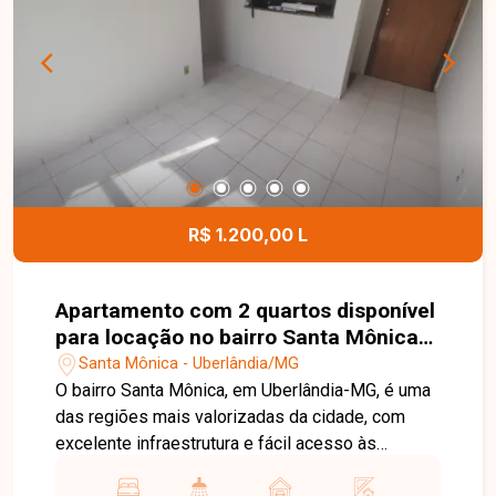
excelente aproveitamento dos espaços. O bairro
Laranjeiras, em Uberlândia-MG, é uma região em
constante valorização, com excelente
infraestrutura e fácil acesso às principais vias da
cidade. Próximo a supermercados, escolas,
farmácias, restaurantes e diversos serviços,
oferece praticidade, conforto e qualidade de vida.
Entre em contato para mais informações e
agende uma visita para conhecer este excelente
R$ 1.200,00 L
imóvel.
Apartamento com 2 quartos disponível
para locação no bairro Santa Mônica
em Uberlândia-MG
Santa Mônica - Uberlândia/MG
O bairro Santa Mônica, em Uberlândia-MG, é uma
das regiões mais valorizadas da cidade, com
excelente infraestrutura e fácil acesso às
principais avenidas. Próximo à UFU,