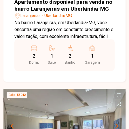
Apartamento disponível para venda no
bairro Laranjeiras em Uberlândia-MG
Laranjeiras - Uberlândia/MG
No bairro Laranjeiras, em Uberlândia-MG, você
encontra uma região em constante crescimento e
valorização, com excelente infraestrutura, fácil
acesso às principais vias da cidade e
proximidade com supermercados, escolas,
2
1
2
1
farmácias e diversos comércios, proporcionando
Dorm.
Suite
Banho
Garagem
praticidade e qualidade de vida. Apartamento
novo disponível para locação, composto por sala
ampla com sacada, 2 quartos, sendo 1 suíte com
armário, banheiro social com armário e box,
cozinha, área de serviço e 1 vaga de garagem
Cód.
53042
coberta. O imóvel possui ambientes modernos,
bem distribuídos e excelente iluminação natural,
sendo ideal para quem busca conforto,
praticidade e a oportunidade de morar em um
imóvel de primeira locação. Uma excelente