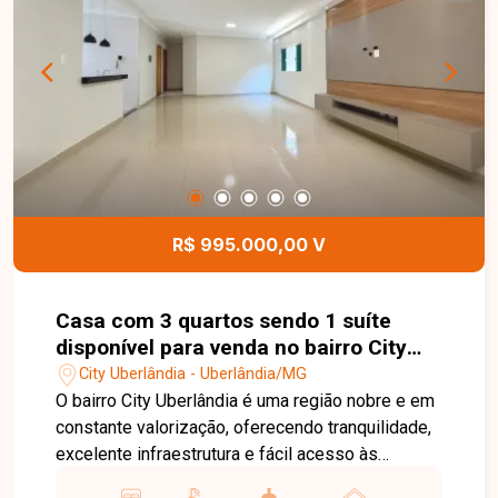
utiliza outros meios de transporte. Uma
excelente oportunidade para morar em uma
região em constante valorização de Uberlândia.
Entre em contato e agende sua visita!
R$ 995.000,00 V
Casa com 3 quartos sendo 1 suíte
disponível para venda no bairro City
Uberlândia em Uberlândia-MG
City Uberlândia - Uberlândia/MG
O bairro City Uberlândia é uma região nobre e em
constante valorização, oferecendo tranquilidade,
excelente infraestrutura e fácil acesso às
principais avenidas da cidade. Próximo ao Jardim