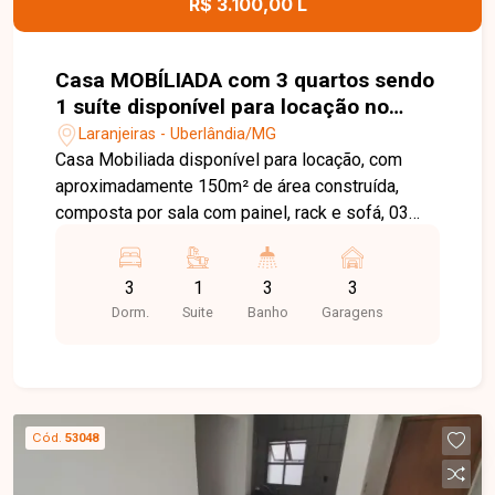
R$ 3.100,00 L
Casa MOBÍLIADA com 3 quartos sendo
1 suíte disponível para locação no
bairro Laranjeiras em Uberlândia-MG
Laranjeiras - Uberlândia/MG
Casa Mobiliada disponível para locação, com
aproximadamente 150m² de área construída,
composta por sala com painel, rack e sofá, 03
quartos, sendo 01 suíte equipada com cama de
casal e TV, além de camas de casal nos demais
3
1
3
3
quartos, banheiro social, 02 cozinhas completas
Dorm.
Suite
Banho
Garagens
com armários, cooktop, fogão, geladeira
Electrolux, coifa, purificador de água e TV. O
imóvel dispõe ainda de despensa, lavanderia,
banheiro de serviço, quintal cimentado, acesso
por 02 portões laterais, interfone, portão
Cód.
53048
eletrônico e 06 vagas de garagem, sendo 02
cobertas, oferecendo conforto, praticidade e