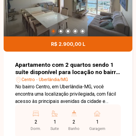
oportunidade para quem deseja morar em um
apartamento novo, bem localizado e com todo o
conforto para o dia a dia. Entre em contato e
agende sua visita!
R$ 2.900,00 L
Apartamento com 2 quartos sendo 1
suíte disponível para locação no bairro
Centro em Uberlândia-MG
Centro - Uberlândia/MG
No bairro Centro, em Uberlândia-MG, você
encontra uma localização privilegiada, com fácil
acesso às principais avenidas da cidade e
próximo a supermercados, farmácias, bancos,
restaurantes, escolas e uma ampla variedade de
2
1
2
1
comércios e serviços, oferecendo praticidade e
Dorm.
Suite
Banho
Garagem
qualidade de vida. Apartamento mobiliado