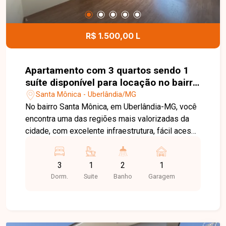
detalhes deste imóvel e ajudar você a encontrar o
imóvel ideal para morar com conforto e
tranquilidade.
R$ 1.500,00 L
Apartamento com 3 quartos sendo 1
suíte disponível para locação no bairro
Santa Mônica em Uberlândia-MG
Santa Mônica - Uberlândia/MG
No bairro Santa Mônica, em Uberlândia-MG, você
encontra uma das regiões mais valorizadas da
cidade, com excelente infraestrutura, fácil acesso
às principais avenidas, além de estar próximo à
UFU, supermercados, escolas, farmácias,
3
1
2
1
restaurantes e diversos serviços,
Dorm.
Suite
Banho
Garagem
proporcionando praticidade e qualidade de vida.
Apartamento disponível para locação com
aproximadamente 74,71 m² de área privativa. O
imóvel conta com sala ampla em dois ambientes,