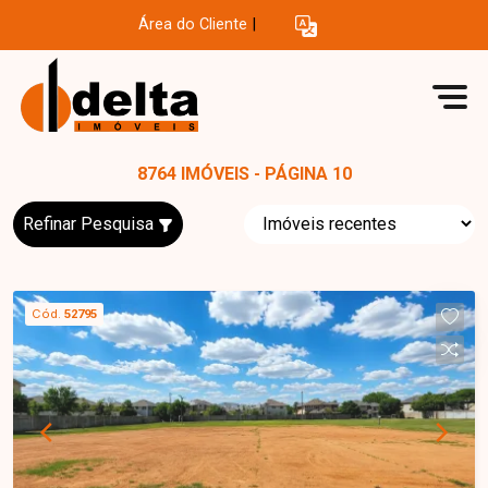
Área do Cliente
|
8764 IMÓVEIS - PÁGINA 10
Refinar Pesquisa
Cód.
52795