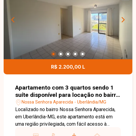
cobertas e portão eletrônico, proporcionando
mais segurança e comodidade no dia a dia. Uma
excelente oportunidade para quem busca
conforto, espaço e uma ótima localização em
Uberlândia. Entre em contato e agende sua visita!
R$ 2.200,00 L
Apartamento com 3 quartos sendo 1
suíte disponível para locação no bairro
Nossa Senhora Aparecida em
Nossa Senhora Aparecida - Uberlândia/MG
Uberlândia-MG
Localizado no bairro Nossa Senhora Aparecida,
em Uberlândia-MG, este apartamento está em
uma região privilegiada, com fácil acesso à
Universidade Federal de Uberlândia (UFU) ?