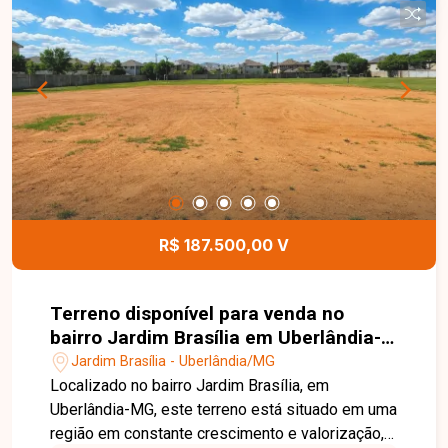
casa própria ou como investimento em uma
região com grande potencial de valorização. Esta
é uma excelente oportunidade para adquirir um
terreno no bairro Jardim Brasília. Agende uma
visita e venha conhecer todos os detalhes deste
imóvel.
R$ 187.500,00 V
Terreno disponível para venda no
bairro Jardim Brasília em Uberlândia-
MG
Jardim Brasília - Uberlândia/MG
Localizado no bairro Jardim Brasília, em
Uberlândia-MG, este terreno está situado em uma
região em constante crescimento e valorização,