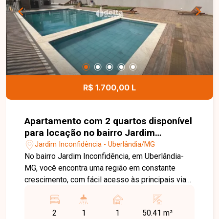
localizado no bairro Jardim Brasília. Agende uma
visita e venha conhecer todos os detalhes deste
imóvel.
R$ 1.700,00 L
Apartamento com 2 quartos disponível
para locação no bairro Jardim
Inconfidência em Uberlândia-MG
Jardim Inconfidência - Uberlândia/MG
No bairro Jardim Inconfidência, em Uberlândia-
MG, você encontra uma região em constante
crescimento, com fácil acesso às principais vias
da cidade e excelente infraestrutura, além de
estar próxima a supermercados, escolas,
2
1
1
50.41 m²
farmácias e diversos serviços, proporcionando