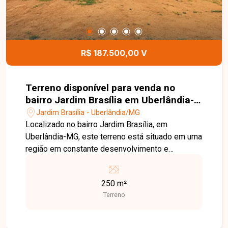
R$ 187.500,00 V
Terreno disponível para venda no
bairro Jardim Brasília em Uberlândia-
MG
Jardim Brasília - Uberlândia/MG
Localizado no bairro Jardim Brasília, em
Uberlândia-MG, este terreno está situado em uma
região em constante desenvolvimento e
valorização, com fácil acesso às principais vias
da cidade e próximo a supermercados, escolas,
250 m²
farmácias, comércios e diversos serviços,
Terreno
proporcionando praticidade e excelente potencial
para construção. O imóvel possui 250,00 m² de
área total, com dimensões de 10 metros de