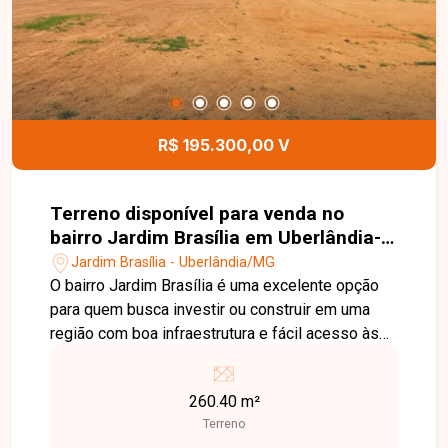
segurança, lazer e comodidade para toda a
família. Uma excelente oportunidade para morar
em um condomínio completo e bem localizado.
Entre em contato e agende sua visita!
R$ 195.300,00 V
Terreno disponível para venda no
bairro Jardim Brasília em Uberlândia-
MG
Jardim Brasília - Uberlândia/MG
O bairro Jardim Brasília é uma excelente opção
para quem busca investir ou construir em uma
região com boa infraestrutura e fácil acesso às
principais vias de Uberlândia. O bairro conta com
comércios, escolas, supermercados e diversos
260.40 m²
serviços que proporcionam praticidade e
Terreno
qualidade de vida. Terreno com área total de