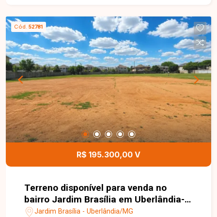
Excelente oportunidade para construção
residencial, com ótimo aproveitamento do
Cód.
52781
espaço e localização privilegiada em um bairro
consolidado. Entre em contato com a Delta
Imóveis e agende um atendimento. Nossa equipe
está pronta para apresentar todos os detalhes
deste imóvel e ajudar você a realizar um
excelente investimento.
R$ 195.300,00 V
Terreno disponível para venda no
bairro Jardim Brasília em Uberlândia-
MG
Jardim Brasília - Uberlândia/MG