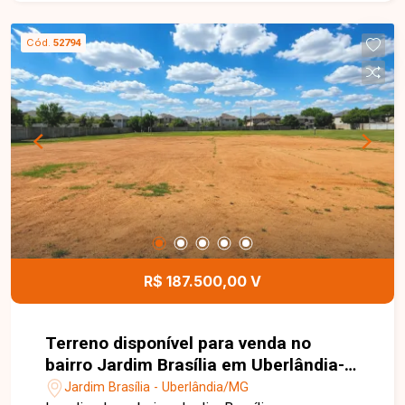
frente por 25 metros de profundidade. O lote
oferece excelente aproveitamento para projetos
Cód.
52794
residenciais, proporcionando espaço ideal para a
construção da casa dos seus sonhos ou para
investimento em uma região com grande
potencial de valorização. Esta é uma excelente
oportunidade para adquirir um terreno bem
localizado no bairro Jardim Brasília. Agende uma
visita e venha conhecer todos os detalhes deste
imóvel.
R$ 187.500,00 V
Terreno disponível para venda no
bairro Jardim Brasília em Uberlândia-
MG
Jardim Brasília - Uberlândia/MG