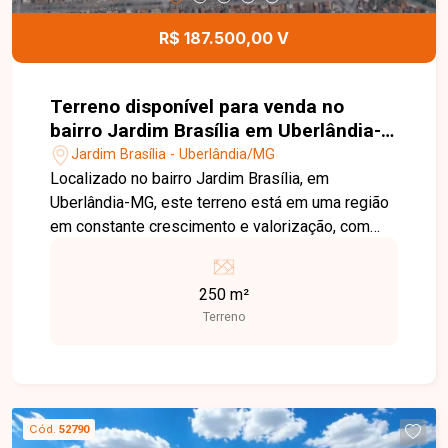
R$ 187.500,00 V
Terreno disponível para venda no
bairro Jardim Brasília em Uberlândia-
MG
Jardim Brasília - Uberlândia/MG
Localizado no bairro Jardim Brasília, em
Uberlândia-MG, este terreno está em uma região
em constante crescimento e valorização, com
excelente infraestrutura, fácil acesso às
principais vias da cidade e próximo a
250 m²
supermercados, escolas, farmácias, comércios e
Terreno
diversos serviços, proporcionando praticidade e
qualidade de vida. O imóvel possui 250,00 m² de
área total, com dimensões de 10 metros de
frente por 25 metros de profundidade. O lote
oferece excelente aproveitamento para projetos
Cód.
52790
residenciais, sendo ideal para a construção da