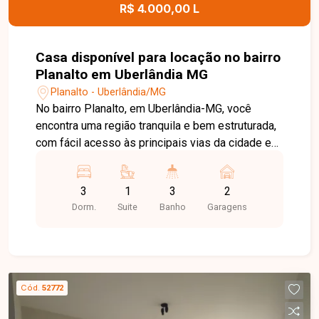
R$ 4.000,00 L
Casa disponível para locação no bairro
Planalto em Uberlândia MG
Planalto - Uberlândia/MG
No bairro Planalto, em Uberlândia-MG, você
encontra uma região tranquila e bem estruturada,
com fácil acesso às principais vias da cidade e
proximidade com supermercados, escolas,
farmácias e diversos comércios, oferecendo
3
1
3
2
praticidade e qualidade de vida. Casa disponível
Dorm.
Suite
Banho
Garagens
para locação, composta por sala, ampla cozinha
com armários planejados e jardim de inverno,
despensa, sala de jantar, área de serviço,
banheiro de apoio, 3 quartos, sendo 1 suíte,
banheiro social, varanda com pia e churrasqueira,
Cód.
52772
ideal para momentos de lazer em família. O
imóvel conta ainda com 2 vagas de garagem