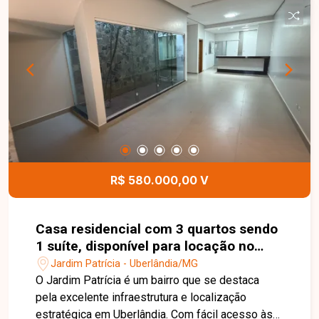
construção de residência ou como opção de
investimento em uma região com grande
potencial de valorização. Esta é uma excelente
oportunidade para adquirir um terreno bem
localizado no bairro Jardim Brasília. Agende uma
visita e conheça todos os detalhes deste imóvel.
R$ 580.000,00 V
Casa residencial com 3 quartos sendo
1 suíte, disponível para locação no
bairro Jardim Patrícia em Uberlândia-
Jardim Patrícia - Uberlândia/MG
MG
O Jardim Patrícia é um bairro que se destaca
pela excelente infraestrutura e localização
estratégica em Uberlândia. Com fácil acesso às