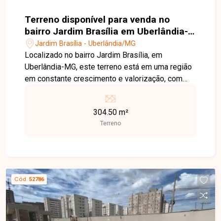
Terreno disponível para venda no
bairro Jardim Brasília em Uberlândia-
MG
Jardim Brasília - Uberlândia/MG
Localizado no bairro Jardim Brasília, em
Uberlândia-MG, este terreno está em uma região
em constante crescimento e valorização, com
fácil acesso às principais vias da cidade e
próximo a supermercados, escolas, farmácias,
304.50 m²
comércios e diversos serviços, proporcionando
Terreno
praticidade e excelente potencial para
construção. O imóvel possui 304,50 m² de área
total, oferecendo excelente aproveitamento para
projetos residenciais ou como opção de
investimento. Sua localização em um bairro em
Cód.
52786
expansão torna este terreno uma ótima
oportunidade para quem busca valorização e
qualidade de vida. Esta é uma excelente
oportunidade para adquirir um terreno bem