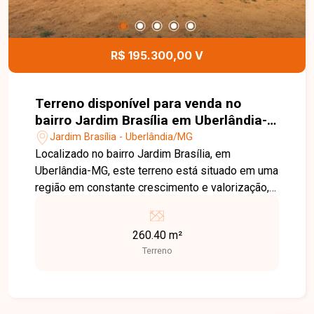
R$ 195.300,00 V
Terreno disponível para venda no
bairro Jardim Brasília em Uberlândia-
MG
Jardim Brasília - Uberlândia/MG
Localizado no bairro Jardim Brasília, em
Uberlândia-MG, este terreno está situado em uma
região em constante crescimento e valorização,
com fácil acesso às principais vias da cidade e
próximo a supermercados, escolas, farmácias,
260.40 m²
comércios e diversos serviços, oferecendo
Terreno
praticidade e excelente potencial para
construção. O imóvel possui 260,40 m² de área
total, com dimensões de 10,41 metros de frente
por 25 metros de profundidade. O lote oferece