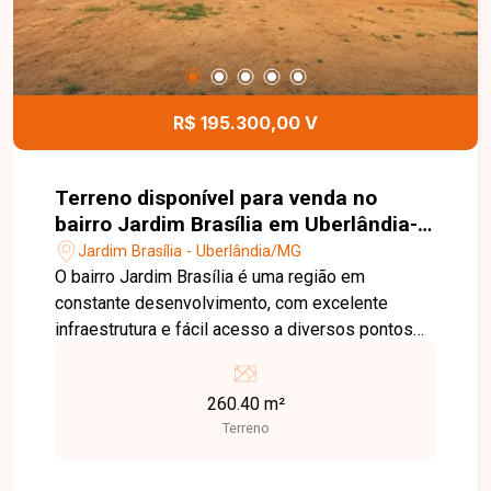
R$ 195.300,00 V
Terreno disponível para venda no
bairro Jardim Brasília em Uberlândia-
MG
Jardim Brasília - Uberlândia/MG
O bairro Jardim Brasília é uma região em
constante desenvolvimento, com excelente
infraestrutura e fácil acesso a diversos pontos
de Uberlândia. Conta com comércios, escolas,
supermercados, farmácias e serviços
260.40 m²
essenciais, tornando-se uma ótima opção tanto
Terreno
para moradia quanto para investimento. Terreno
com 260,40 m de área total, medindo 10,41
metros de frente por 25 metros de profundidade.