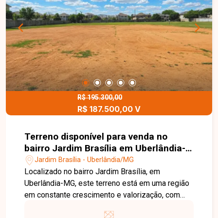
grande potencial de valorização. Esta é uma
excelente oportunidade para adquirir um terreno
bem localizado no bairro Jardim Brasília. Agende
uma visita e venha conhecer todos os detalhes
deste imóvel.
R$ 195.300,00
R$ 187.500,00 V
Terreno disponível para venda no
bairro Jardim Brasília em Uberlândia-
MG
Jardim Brasília - Uberlândia/MG
Localizado no bairro Jardim Brasília, em
Uberlândia-MG, este terreno está em uma região
em constante crescimento e valorização, com
fácil acesso às principais vias da cidade e