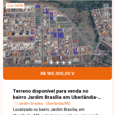
excelente aproveitamento para projetos
Cód.
52779
residenciais, sendo uma ótima opção para quem
deseja construir a casa dos sonhos ou investir
em uma região com grande potencial de
valorização. Esta é uma excelente oportunidade
para adquirir um terreno bem localizado no bairro
Jardim Brasília. Agende uma visita e venha
conhecer todos os detalhes deste imóvel.
R$ 195.300,00 V
Terreno disponível para venda no
bairro Jardim Brasília em Uberlândia-
MG
Jardim Brasília - Uberlândia/MG
Localizado no bairro Jardim Brasília, em