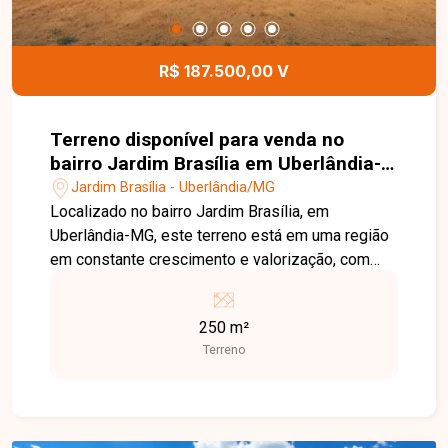
R$ 187.500,00 V
Terreno disponível para venda no
bairro Jardim Brasília em Uberlândia-
MG
Jardim Brasília - Uberlândia/MG
Localizado no bairro Jardim Brasília, em
Uberlândia-MG, este terreno está em uma região
em constante crescimento e valorização, com
fácil acesso às principais vias da cidade e
próximo a supermercados, escolas, farmácias,
250 m²
comércios e diversos serviços, proporcionando
Terreno
praticidade e excelente potencial para
construção. O imóvel possui 250,00 m² de área
total, com dimensões de 10 metros de frente por
25 metros de profundidade. O lote oferece