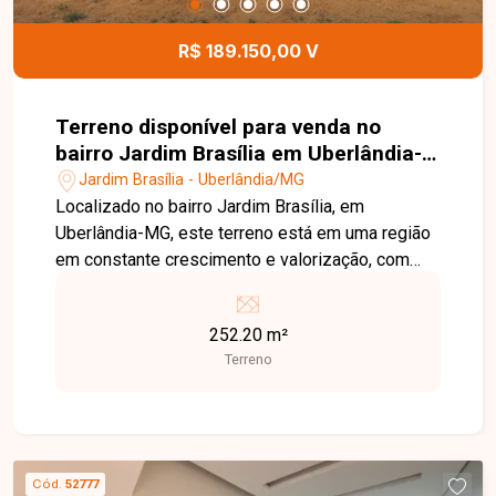
R$ 189.150,00 V
Terreno disponível para venda no
bairro Jardim Brasília em Uberlândia-
MG
Jardim Brasília - Uberlândia/MG
Localizado no bairro Jardim Brasília, em
Uberlândia-MG, este terreno está em uma região
em constante crescimento e valorização, com
fácil acesso às principais vias da cidade e
próximo a supermercados, escolas, farmácias,
252.20 m²
comércios e diversos serviços, oferecendo
Terreno
praticidade e excelente potencial para
construção. O imóvel possui 252 m² de área total,
com dimensões de 10 metros de frente por
25,21 metros de profundidade. Com excelente
aproveitamento, o terreno é ideal para a
Cód.
52777