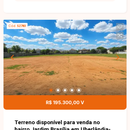
260,40 m², medindo 10,41 x 25 metros, ideal para
projetos residenciais ou de investimento.
Localizado em uma região com grande potencial
de valorização, oferece excelente oportunidade
Cód.
52783
para quem deseja construir em um bairro
consolidado. Entre em contato com a Delta
Imóveis e saiba mais sobre esta oportunidade.
Nossa equipe está pronta para fornecer todas as
informações e auxiliar você na realização do seu
investimento.
R$ 195.300,00 V
Terreno disponível para venda no
bairro Jardim Brasília em Uberlândia-