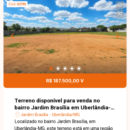
excelente aproveitamento para projetos
Cód.
52792
residenciais, sendo ideal para a construção da
casa própria ou para investimento em uma região
com grande potencial de valorização. Esta é uma
excelente oportunidade para adquirir um terreno
no bairro Jardim Brasília. Agende uma visita e
venha conhecer todos os detalhes deste imóvel.
R$ 187.500,00 V
Terreno disponível para venda no
bairro Jardim Brasília em Uberlândia-
MG
Jardim Brasília - Uberlândia/MG
Localizado no bairro Jardim Brasília, em
Uberlândia-MG, este terreno está em uma região