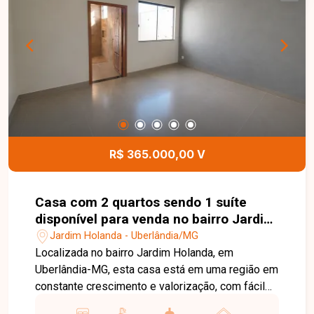
praticidade em um imóvel de primeira locação.
Uma excelente oportunidade para morar em um
apartamento novo, em uma região em plena
valorização de Uberlândia. Entre em contato e
agende sua visita!
R$ 365.000,00 V
Casa com 2 quartos sendo 1 suíte
disponível para venda no bairro Jardim
Holanda em Uberlândia-MG
Jardim Holanda - Uberlândia/MG
Localizada no bairro Jardim Holanda, em
Uberlândia-MG, esta casa está em uma região em
constante crescimento e valorização, com fácil
acesso às principais vias da cidade e próxima a