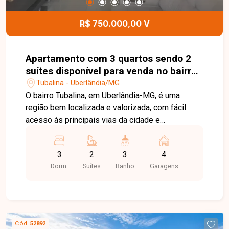
casa.
R$ 750.000,00 V
Apartamento com 3 quartos sendo 2
suítes disponível para venda no bairro
Tubalina em Uberlândia-MG
Tubalina - Uberlândia/MG
O bairro Tubalina, em Uberlândia-MG, é uma
região bem localizada e valorizada, com fácil
acesso às principais vias da cidade e
proximidade ao Praia Clube. Conta com ampla
infraestrutura de comércios, escolas,
3
2
3
4
supermercados e serviços, proporcionando
Dorm.
Suítes
Banho
Garagens
praticidade e qualidade de vida. Excelente
cobertura com aproximadamente 133m² de área
útil e 29,90m² de área descoberta, totalizando
186,34m² de área total. O imóvel dispõe de sala
ampla, 03 quartos, sendo 02 suítes, banheiro
Cód.
52892