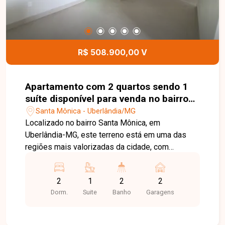
R$ 508.900,00 V
Apartamento com 2 quartos sendo 1
suíte disponível para venda no bairro
Santa Mônica em Uberlândia-MG
Santa Mônica - Uberlândia/MG
Localizado no bairro Santa Mônica, em
Uberlândia-MG, este terreno está em uma das
regiões mais valorizadas da cidade, com
excelente infraestrutura e fácil acesso às
principais avenidas. A localização oferece
2
1
2
2
proximidade com supermercados, escolas,
Dorm.
Suite
Banho
Garagens
universidades, farmácias, restaurantes e
diversos comércios e serviços, sendo ideal tanto
para fins residenciais quanto comerciais. O