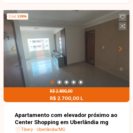
quartos, sendo 01 suíte, banheiro social, cozinha,
varanda, área de serviço e 02 vagas de garagem
Cód.
52896
cobertas. O amplo quintal oferece excelente
espaço para implantação de uma área gourmet,
piscina, jardim ou futuras ampliações, agregando
ainda mais conforto e valorização ao imóvel. Esta
é uma excelente oportunidade para quem busca
uma casa funcional, com amplo espaço externo e
excelente localização no bairro Jardim Holanda.
Agende uma visita e venha conhecer todos os
detalhes deste imóvel.
R$ 2.800,00
R$ 2.700,00 L
Apartamento com elevador próximo ao
Center Shopping em Uberlândia mg
Tibery - Uberlândia/MG