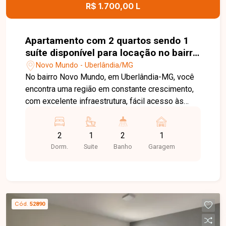
R$ 1.700,00 L
Apartamento com 2 quartos sendo 1
suíte disponível para locação no bairro
Novo Mundo em Uberlândia-MG
Novo Mundo - Uberlândia/MG
No bairro Novo Mundo, em Uberlândia-MG, você
encontra uma região em constante crescimento,
com excelente infraestrutura, fácil acesso às
principais avenidas da cidade e proximidade com
supermercados, escolas, farmácias e diversos
2
1
2
1
comércios, proporcionando praticidade e
Dorm.
Suite
Banho
Garagem
qualidade de vida. Apartamento novo, recém-
construído, disponível para locação, composto
por sala ampla, 2 quartos, sendo 1 suíte, banheiro
social, cozinha, área de serviço e 1 vaga de
garagem. O imóvel oferece ambientes modernos,
Cód.
52890
bem distribuídos e excelente iluminação natural,
sendo ideal para quem busca conforto e