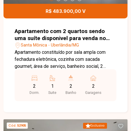
R$ 483.900,00 V
Apartamento com 2 quartos sendo
uma suíte disponivel para venda no
bairro Santa Mônica
Santa Mônica - Uberlândia/MG
Apartamento constituído por sala ampla com
fechadura eletrônica, cozinha com sacada
gourmet, área de serviço, banheiro social, 2
quartos sendo uma suíte e outro com sacada.
Condomínio conta com 2 vagas de garagem
2
1
2
2
cobertas, bicicletário, portaria, relax space,
Dorm.
Suite
Banho
Garagens
espaço fitness, hall de entrada, salão de festa,
espaço gourmet com churrasqueira, espaço kids
e sala coworking.
Cód.
52905
Exclusivo