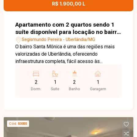
R$ 1.900,00 L
Apartamento com 2 quartos sendo 1
suíte disponível para locação no bairro
Santa Mônica em Uberlândia-MG
Segismundo Pereira - Uberlândia/MG
O bairro Santa Mônica é uma das regiões mais
valorizadas de Uberlândia, oferecendo
infraestrutura completa, fácil acesso às
principais avenidas da cidade e proximidade com
supermercados, universidades, escolas,
2
1
2
1
farmácias, restaurantes, academias e diversos
Dorm.
Suite
Banho
Garagem
serviços. Uma excelente opção para quem busca
conforto, praticidade e qualidade de vida. Sala
para 2 ambientes integrada à cozinha com
armários embutidos, 2 quartos com armários,
sendo 1 suíte, banheiro social, área de serviço e
Cód.
53055
1 vaga de garagem. O apartamento possui
ambientes bem distribuídos, funcionais e