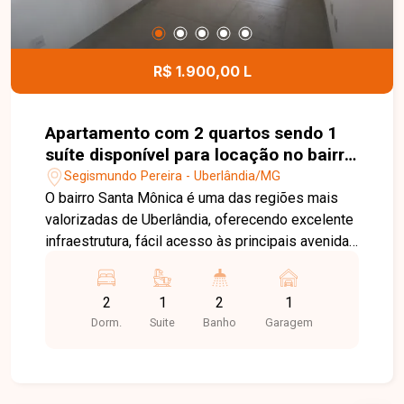
churrasqueira e móveis planejados, quintal com
paisagismo, área externa preparada para receber
piso, portão eletrônico, muros altos com cerca
R$ 1.900,00 L
concertina e câmeras de segurança, além de
garagem para 02 veículos, com capacidade para
até 03 carros, conforme o porte. Entre em contato
Apartamento com 2 quartos sendo 1
para mais informações e agende uma visita para
suíte disponível para locação no bairro
conhecer esta excelente oportunidade.
Santa Mônica em Uberlândia-MG
Segismundo Pereira - Uberlândia/MG
O bairro Santa Mônica é uma das regiões mais
valorizadas de Uberlândia, oferecendo excelente
infraestrutura, fácil acesso às principais avenidas
da cidade e proximidade com supermercados,
universidades, escolas, farmácias, restaurantes,
2
1
2
1
academias e diversos serviços. Uma localização
Dorm.
Suite
Banho
Garagem
ideal para quem busca conforto, praticidade e
qualidade de vida. Sala para 2 ambientes
integrada à cozinha planejada com armários
embutidos, 2 quartos, sendo 1 suíte com armário