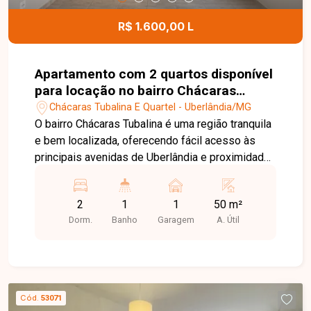
R$ 1.600,00 L
Apartamento com 2 quartos disponível
para locação no bairro Chácaras
Tubalina em Uberlândia-MG
Chácaras Tubalina E Quartel - Uberlândia/MG
O bairro Chácaras Tubalina é uma região tranquila
e bem localizada, oferecendo fácil acesso às
principais avenidas de Uberlândia e proximidade
com supermercados, escolas, farmácias,
comércios e diversos serviços. Uma excelente
2
1
1
50 m²
opção para quem busca praticidade, conforto e
Dorm.
Banho
Garagem
A. Útil
qualidade de vida. Sala ampla, 2 quartos, sendo 1
com armário, banheiro social com box, cozinha
com armário e cooktop, área de serviço com
tanque e armário e 1 vaga de garagem coberta. O
apartamento possui ambientes bem distribuídos
Cód.
53071
e funcionais, proporcionando conforto e