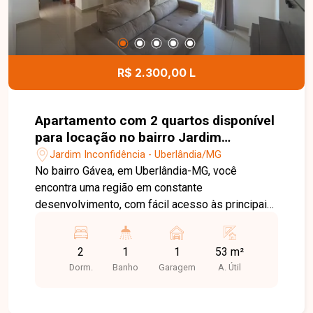
R$ 2.300,00 L
Apartamento com 2 quartos disponível
para locação no bairro Jardim
Inconfidência em Uberlândia-MG
Jardim Inconfidência - Uberlândia/MG
No bairro Gávea, em Uberlândia-MG, você
encontra uma região em constante
desenvolvimento, com fácil acesso às principais
vias da cidade e proximidade com
supermercados, escolas, farmácias e diversos
2
1
1
53 m²
comércios, proporcionando praticidade e
Dorm.
Banho
Garagem
A. Útil
qualidade de vida. Apartamento disponível para
locação com aproximadamente 54 m² de área
privativa. O imóvel conta com sala, cozinha com