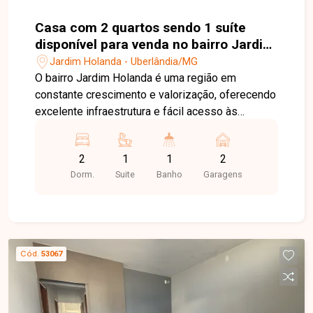
Casa com 2 quartos sendo 1 suíte
disponível para venda no bairro Jardim
Holanda em Uberlândia-MG
Jardim Holanda - Uberlândia/MG
O bairro Jardim Holanda é uma região em
constante crescimento e valorização, oferecendo
excelente infraestrutura e fácil acesso às
principais vias de Uberlândia. Próximo a
supermercados, escolas, farmácias, comércios e
2
1
1
2
diversos serviços, o bairro proporciona
Dorm.
Suite
Banho
Garagens
praticidade, tranquilidade e qualidade de vida
para toda a família. Sala, 2 quartos, sendo 1 suíte,
banheiro social, cozinha, área de serviço e 2
vagas de garagem. O imóvel possui 100 m² de
área construída em um terreno de 120 m², com
Cód.
53067
ambientes bem distribuídos, funcionais e ideais
para quem busca conforto e praticidade no dia a
dia. Entre em contato com a Delta Imóveis e
agende sua visita. Nossa equipe está pronta para