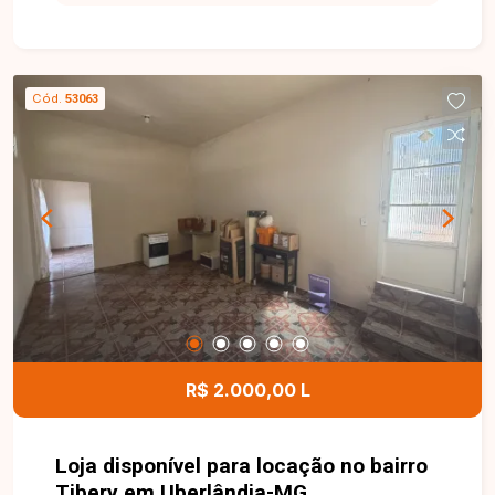
comercial de esquina com aproximadamente
255m² de área construída, composto por amplo
salão, mezanino, pé-direito de 5 metros, 02
banheiros, arquivo, copa e 01 porta de aço. O
Cód.
53063
imóvel conta ainda com estacionamento frontal
para 04 veículos, proporcionando comodidade
para clientes e colaboradores, além de excelente
potencial para diversos segmentos comerciais.
Entre em contato para mais informações e
agende uma visita para conhecer esta excelente
oportunidade comercial.
R$ 2.000,00 L
Loja disponível para locação no bairro
Tibery em Uberlândia-MG.