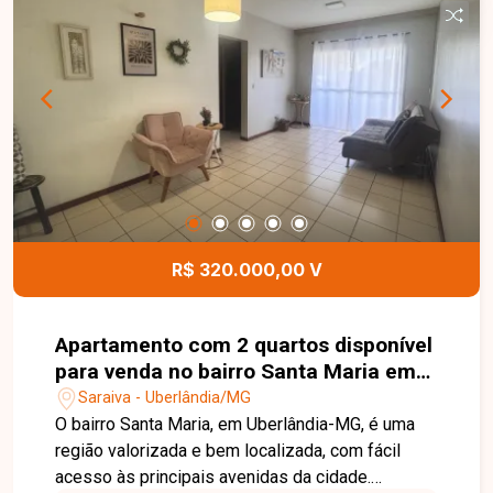
praticidade para o dia a dia. A água e a taxa de
condomínio já estão inclusas no valor do aluguel,
garantindo mais economia e comodidade para o
locatário. Entre em contato com a Delta Imóveis e
agende sua visita. Nossa equipe está pronta para
apresentar todos os detalhes deste imóvel e
ajudar você a encontrar o imóvel ideal para morar
com conforto e tranquilidade
R$ 320.000,00 V
Apartamento com 2 quartos disponível
para venda no bairro Santa Maria em
Uberlândia-MG
Saraiva - Uberlândia/MG
O bairro Santa Maria, em Uberlândia-MG, é uma
região valorizada e bem localizada, com fácil
acesso às principais avenidas da cidade.