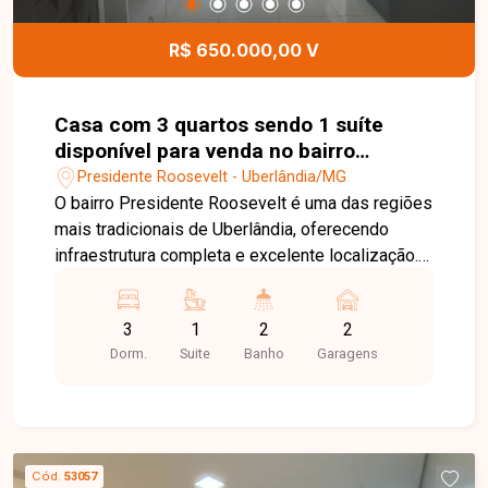
playground, horta, quadra de beach tennis e
portaria 24 horas, proporcionando segurança e
R$ 650.000,00 V
qualidade de vida para toda a família. Entre em
contato para mais informações e agende uma
visita para conhecer este excelente imóvel.
Casa com 3 quartos sendo 1 suíte
disponível para venda no bairro
Presidente Roosevelt em Uberlândia-
Presidente Roosevelt - Uberlândia/MG
MG
O bairro Presidente Roosevelt é uma das regiões
mais tradicionais de Uberlândia, oferecendo
infraestrutura completa e excelente localização.
Com fácil acesso às principais avenidas da
cidade, o bairro conta com supermercados,
3
1
2
2
escolas, farmácias, bancos, restaurantes,
Dorm.
Suite
Banho
Garagens
academias e diversos comércios,
proporcionando praticidade, conforto e qualidade
de vida para toda a família. Sala ampla e bem
iluminada, 3 quartos, sendo 1 suíte, banheiro
social, cozinha espaçosa e funcional, área de
Cód.
53057