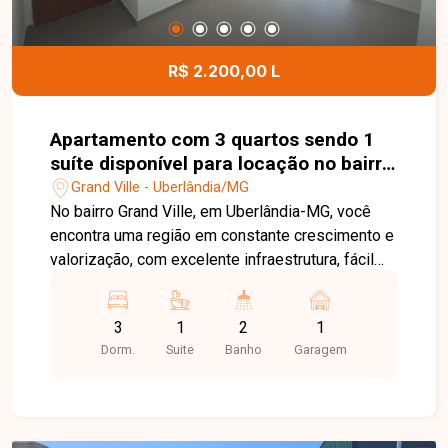
de lazer, incluindo piscina, salão de festas,
espaço gourmet, playground, quadra e espaço
infantil, oferecendo mais conforto e comodidade
R$ 2.200,00 L
para toda a família. Uma excelente oportunidade
para quem busca um apartamento bem
localizado, em condomínio com estrutura
Apartamento com 3 quartos sendo 1
completa e ótimo custo-benefício. Entre em
suíte disponível para locação no bairro
contato e agende sua visita!
Grand Ville em Uberlândia-MG
Grand Ville - Uberlândia/MG
No bairro Grand Ville, em Uberlândia-MG, você
encontra uma região em constante crescimento e
valorização, com excelente infraestrutura, fácil
acesso às principais vias da cidade e
proximidade com supermercados, escolas,
3
1
2
1
farmácias e diversos comércios, proporcionando
Dorm.
Suite
Banho
Garagem
praticidade e qualidade de vida. Apartamento
disponível para locação, composto por sala
ampla com sacada, 3 quartos, sendo 1 suíte,
banheiro social, cozinha integrada à área de