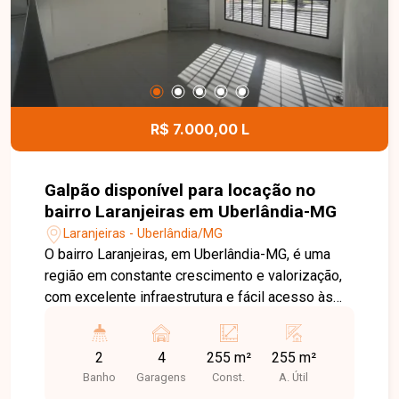
comodidade para toda a família. Uma excelente
oportunidade para quem busca um apartamento
bem localizado, com condomínio completo e
ótimo custo-benefício. Entre em contato e
agende sua visita!
R$ 7.000,00 L
Galpão disponível para locação no
bairro Laranjeiras em Uberlândia-MG
Laranjeiras - Uberlândia/MG
O bairro Laranjeiras, em Uberlândia-MG, é uma
região em constante crescimento e valorização,
com excelente infraestrutura e fácil acesso às
principais vias da cidade. Localizado em avenida
de grande fluxo, oferece ótima visibilidade e
2
4
255 m²
255 m²
praticidade, sendo ideal para empresas que
Banho
Garagens
Const.
A. Útil
buscam destaque e fácil acesso. Galpão