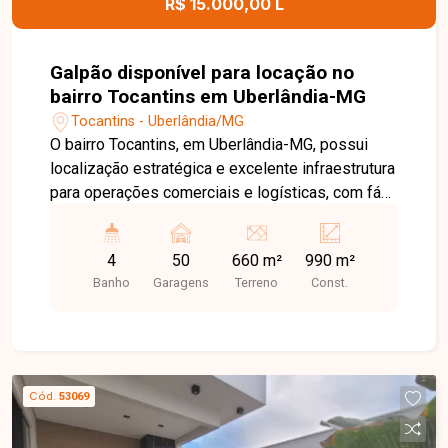
R$ 15.000,00 L
Galpão disponível para locação no
bairro Tocantins em Uberlândia-MG
Tocantins - Uberlândia/MG
O bairro Tocantins, em Uberlândia-MG, possui
localização estratégica e excelente infraestrutura
para operações comerciais e logísticas, com fácil
acesso à BR-365 e às principais vias da cidade.
A região é ideal para empresas que necessitam
4
50
660 m²
990 m²
de agilidade no transporte, distribuição e
Banho
Garagens
Terreno
Const.
movimentação de cargas. Galpão comercial em
fase final de construção, composto por 03
pavimentos com aproximadamente 330m² cada,
totalizando 990m² de área construída. O imóvel
conta ainda com terreno lateral de 330m², ampla
Cód.
53069
área externa para pátio de manobras ou
implantação de projeto BTS (Built to Suit), além