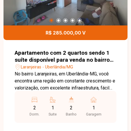
em contato e agende sua visita!
R$ 285.000,00 V
Apartamento com 2 quartos sendo 1
suíte disponível para venda no bairro
Laranjeiras em Uberlândia-MG
Laranjeiras - Uberlândia/MG
No bairro Laranjeiras, em Uberlândia-MG, você
encontra uma região em constante crescimento e
valorização, com excelente infraestrutura, fácil
acesso às principais vias da cidade e
proximidade com supermercados, escolas,
2
1
2
1
farmácias e diversos comércios, proporcionando
Dorm.
Suite
Banho
Garagem
praticidade e qualidade de vida. Apartamento
disponível para venda com aproximadamente 53
m² de área privativa. O imóvel conta com sala, 2