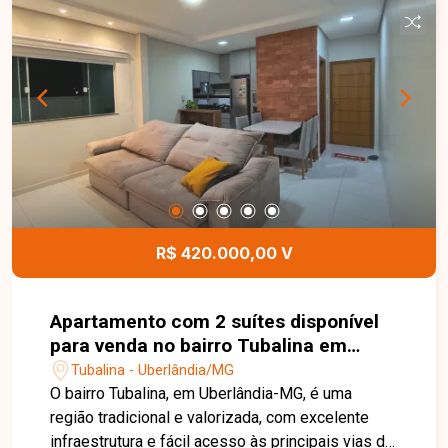
serviço, quintal e garagem. Edícula no fundo com
despensa e banheiro. O imóvel possui
aproximadamente 132,46 m² de área construída,
com ambientes bem distribuídos que oferecem
conforto, praticidade e excelente aproveitamento
dos espaços, sendo ideal para quem busca um
lar aconchegante em uma localização
privilegiada. Entre em contato com a Delta
Imóveis e agende sua visita. Nossa equipe está
pronta para apresentar todos os detalhes deste
imóvel e ajudar você a encontrar o imóvel ideal
R$ 420.000,00 V
para morar ou investir.
Apartamento com 2 suítes disponível
para venda no bairro Tubalina em
Uberlândia-MG
Tubalina - Uberlândia/MG
O bairro Tubalina, em Uberlândia-MG, é uma
região tradicional e valorizada, com excelente
infraestrutura e fácil acesso às principais vias da