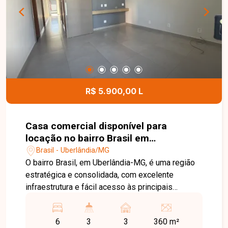
apresentar todos os detalhes deste imóvel e
ajudar você a encontrar o imóvel ideal para morar
ou investir.
R$ 5.900,00 L
Casa comercial disponível para
locação no bairro Brasil em
Uberlândia-MG
Brasil - Uberlândia/MG
O bairro Brasil, em Uberlândia-MG, é uma região
estratégica e consolidada, com excelente
infraestrutura e fácil acesso às principais
avenidas da cidade. Próximo ao Centro, conta
com ampla oferta de comércios, bancos,
6
3
3
360 m²
restaurantes, escolas e serviços, sendo uma