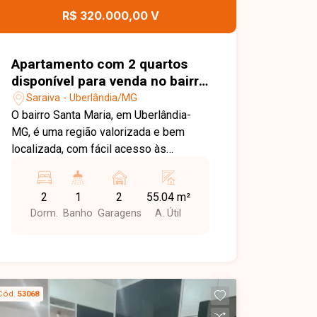
comodidade para toda a família. Uma
R$ 320.000,00 V
excelente oportunidade para morar em
um condomínio completo, em uma das
regiões que mais crescem em
Apartamento com 2 quartos
Uberlândia. Entre em contato e agende
disponível para venda no bairro
sua visita!
Santa Maria em Uberlândia-MG
Saraiva - Uberlândia/MG
O bairro Santa Maria, em Uberlândia-
MG, é uma região valorizada e bem
localizada, com fácil acesso às
principais avenidas da cidade. Próximo
a supermercados, escolas, farmácias,
2
1
2
55.04 m²
restaurantes e diversos comércios,
Dorm.
Banho
Garagens
A. Útil
oferece praticidade, conforto e
qualidade de vida para seus moradores.
Apartamento com ambientes bem
distribuídos, composto por sala ampla
em 02 ambientes com acesso à
Cód.
53068
sacada, 02 quartos com armários