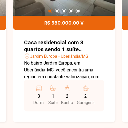
R$ 580.000,00 V
Casa residencial com 3
quartos sendo 1 suíte
disponível para venda no bairro
Jardim Europa - Uberlândia/MG
Jardim Europa em Uberlândia-
No bairro Jardim Europa, em
MG
Uberlândia-MG, você encontra uma
região em constante valorização, com
excelente infraestrutura, fácil acesso
às principais avenidas da cidade e
3
1
2
2
proximidade com supermercados,
Dorm.
Suite
Banho
Garagens
escolas, farmácias e diversos
comércios, proporcionando praticidade
e qualidade de vida. Casa disponível
para venda em excelente localização,