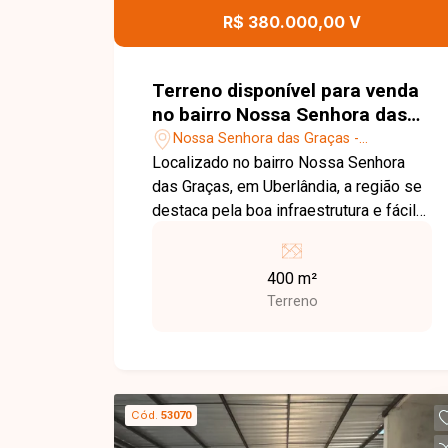
visibilidade e fácil acesso. Entre em
R$ 380.000,00 V
contato para mais informações e
agende uma visita para conhecer esta
excelente oportunidade comercial.
Terreno disponível para venda
no bairro Nossa Senhora das
Graças em Uberlândia MG
Nossa Senhora das Graças -
Uberlândia/MG
Localizado no bairro Nossa Senhora
das Graças, em Uberlândia, a região se
destaca pela boa infraestrutura e fácil
acesso a comércios, escolas e
serviços essenciais, sendo uma ótima
400 m²
opção para quem busca praticidade no
Terreno
dia a dia. O imóvel possui 400 m² de
terreno, amplo e bem localizado dentro
do bairro, ideal para construção de
barracão. Uma excelente oportunidade
para quem deseja construir ou investir
Cód.
53070
em uma região estratégica. Entre em