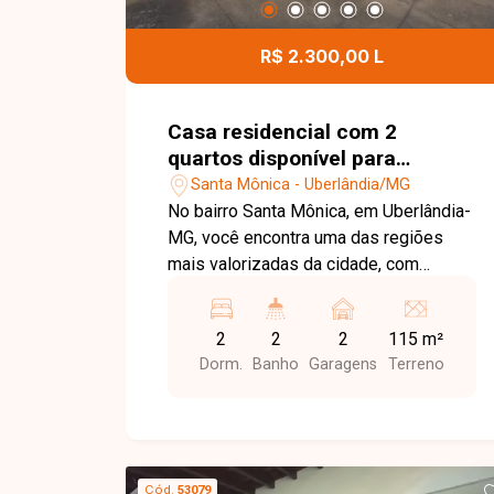
parte. Entre em contato para mais
informações e agende uma visita para
R$ 2.300,00 L
conhecer este imóvel.
Casa residencial com 2
quartos disponível para
locação no bairro Santa
Santa Mônica - Uberlândia/MG
Mônica em Uberlândia-MG
No bairro Santa Mônica, em Uberlândia-
MG, você encontra uma das regiões
mais valorizadas da cidade, com
excelente infraestrutura, fácil acesso
às principais avenidas e proximidade
2
2
2
115 m²
com supermercados, escolas,
Dorm.
Banho
Garagens
Terreno
farmácias, restaurantes, universidades
e diversos comércios, proporcionando
praticidade e qualidade de vida. Casa
disponível para locação em excelente
localização. O imóvel conta com sala
Cód.
53079