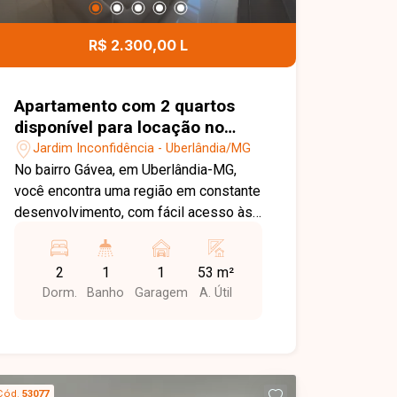
Força Tarefa, quadra esportiva, área
verde, playground e zelador,
R$ 2.300,00 L
proporcionando mais segurança, lazer e
tranquilidade para os moradores. Uma
excelente oportunidade para quem
Apartamento com 2 quartos
busca um apartamento mobiliado, bem
disponível para locação no
localizado e em um condomínio com
bairro Jardim Inconfidência em
Jardim Inconfidência - Uberlândia/MG
ótima infraestrutura. Entre em contato e
Uberlândia-MG
No bairro Gávea, em Uberlândia-MG,
agende sua visita!
você encontra uma região em constante
desenvolvimento, com fácil acesso às
principais vias da cidade e proximidade
com supermercados, escolas,
2
1
1
53 m²
farmácias e diversos comércios,
Dorm.
Banho
Garagem
A. Útil
proporcionando praticidade e qualidade
de vida. Apartamento disponível para
locação com aproximadamente 54 m²
de área privativa. O imóvel conta com
sala, cozinha com armários planejados,
Cód.
53077