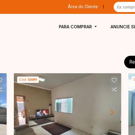
Área do Cliente
|
PARA COMPRAR
ANUNCIE S
Re
Cód.
53091