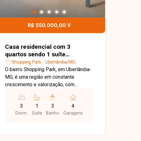
R$ 550.000,00 V
Casa residencial com 3
quartos sendo 1 suíte
disponível para locação no
Shopping Park - Uberlândia/MG
bairro Shopping Park em
O bairro Shopping Park, em Uberlândia-
Uberlândia-MG
MG, é uma região em constante
crescimento e valorização, com
excelente infraestrutura e fácil acesso
às principais vias da cidade. Próximo a
3
1
3
4
supermercados, escolas, farmácias,
Dorm.
Suite
Banho
Garagens
comércios e diversos serviços,
oferece praticidade, conforto e
qualidade de vida para toda a família.
Casa com ambientes amplos e bem