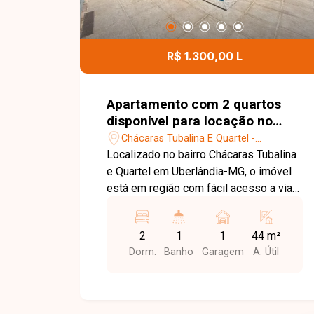
R$ 1.300,00 L
Apartamento com 2 quartos
disponível para locação no
bairro Chácaras Tubalina E
Chácaras Tubalina E Quartel -
Quartel em Uberlândia-MG
Uberlândia/MG
Localizado no bairro Chácaras Tubalina
e Quartel em Uberlândia-MG, o imóvel
está em região com fácil acesso a vias
principais, comércios e serviços,
proporcionando praticidade no dia a dia.
2
1
1
44 m²
O apartamento é novo primeira locação
Dorm.
Banho
Garagem
A. Útil
no segundo piso apenas um lance de
escada, composto por sala em 2
ambientes, cozinha, área de serviço
com tanque, banheiro social com box