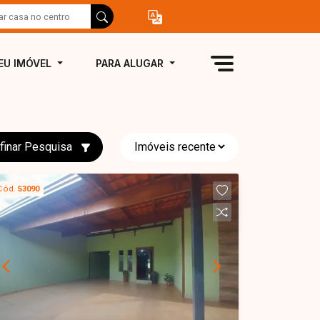
EU IMÓVEL
PARA ALUGAR
finar Pesquisa
Cód.
53090