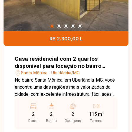
zelador, proporcionando mais segurança, lazer e
tranquilidade para os moradores. Uma excelente
oportunidade para quem busca um apartamento
mobiliado, bem localizado e em um condomínio
com ótima infraestrutura. Entre em contato e
R$ 2.300,00 L
agende sua visita!
Casa residencial com 2 quartos
disponível para locação no bairro
Santa Mônica em Uberlândia-MG
Santa Mônica - Uberlândia/MG
No bairro Santa Mônica, em Uberlândia-MG, você
encontra uma das regiões mais valorizadas da
cidade, com excelente infraestrutura, fácil acesso
às principais avenidas e proximidade com
supermercados, escolas, farmácias, restaurantes,
2
2
2
115 m²
universidades e diversos comércios,
Dorm.
Banho
Garagens
Terreno
proporcionando praticidade e qualidade de vida.
Casa disponível para locação em excelente