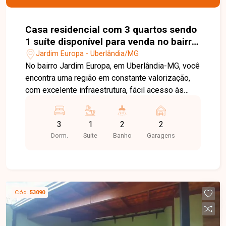
Casa residencial com 3 quartos sendo
1 suíte disponível para venda no bairro
Jardim Europa em Uberlândia-MG
Jardim Europa - Uberlândia/MG
No bairro Jardim Europa, em Uberlândia-MG, você
encontra uma região em constante valorização,
com excelente infraestrutura, fácil acesso às
principais avenidas da cidade e proximidade com
supermercados, escolas, farmácias e diversos
3
1
2
2
comércios, proporcionando praticidade e
Dorm.
Suite
Banho
Garagens
qualidade de vida. Casa disponível para venda
em excelente localização, composta por sala
ampla, 3 quartos, sendo 1 suíte com
hidromassagem, banheiro social, cozinha, área de
serviço e 2 vagas de garagem. O imóvel oferece
Cód.
53090
ambientes amplos e bem distribuídos,
proporcionando conforto e funcionalidade para
toda a família. Uma excelente oportunidade para