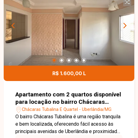
R$ 1.600,00 L
Apartamento com 2 quartos disponível
para locação no bairro Chácaras
Tubalina em Uberlândia-MG
Chácaras Tubalina E Quartel - Uberlândia/MG
O bairro Chácaras Tubalina é uma região tranquila
e bem localizada, oferecendo fácil acesso às
principais avenidas de Uberlândia e proximidade