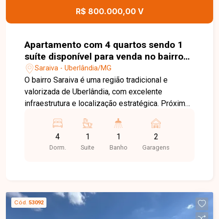
R$ 800.000,00 V
Apartamento com 4 quartos sendo 1
suíte disponível para venda no bairro
Saraiva em Uberlândia-MG
Saraiva - Uberlândia/MG
O bairro Saraiva é uma região tradicional e
valorizada de Uberlândia, com excelente
infraestrutura e localização estratégica. Próximo
a supermercados, escolas, farmácias,
restaurantes, comércios e diversos serviços,
4
1
1
2
oferece fácil acesso às principais vias da cidade
Dorm.
Suite
Banho
Garagens
e proporciona praticidade e qualidade de vida
para toda a família. O apartamento conta com sala
ampla para 2 ambientes com sacada, 4 quartos,
sendo 1 suíte, cozinha planejada, banheiro social,
área de serviço independente, banheiro de
Cód.
53092
serviço e armários planejados em todos os