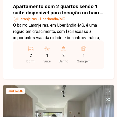
Apartamento com 2 quartos sendo 1
suíte disponível para locação no bairro
Laranjeiras em Uberlândia-MG
Laranjeiras - Uberlândia/MG
O bairro Laranjeiras, em Uberlândia-MG, é uma
região em crescimento, com fácil acesso a
importantes vias da cidade e boa infraestrutura,
além de proximidade com comércios e serviços.
Apartamento novo, primeira locação, composto
2
1
2
1
por sala em 2 ambientes, cozinha com armários
Dorm.
Suite
Banho
Garagem
planejados e cooktop, sacada integrada sendo
área de serviço, 2 quartos sendo 1 suíte com
armário, 1 banheiro social ambos banheiros com
armários e box. O imóvel conta ainda com 1 vaga
de garagem. O condomínio dispõe de portaria 24
Cód.
53085
horas, quadra de beach tennis, piscina adulto e
infantil, academia, playground, elevadores e
espaço gourmet com churrasqueira. Possui gás
canalizado e água com medidores individuais