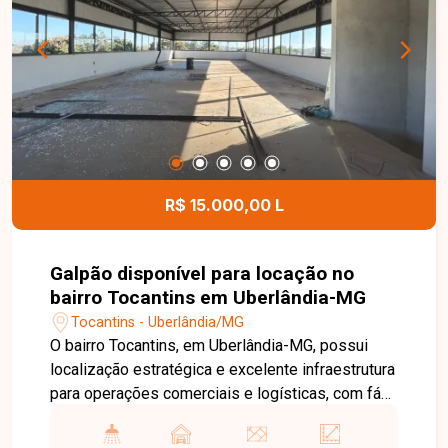
proporcionando mais comodidade, segurança e
lazer para toda a família. Entre em contato para
mais informações e agende uma visita para
conhecer este excelente apartamento.
R$ 15.000,00 L
Galpão disponível para locação no
bairro Tocantins em Uberlândia-MG
Tocantins - Uberlândia/MG
O bairro Tocantins, em Uberlândia-MG, possui
localização estratégica e excelente infraestrutura
para operações comerciais e logísticas, com fácil
acesso à BR-365 e às principais vias da cidade.
A região é ideal para empresas que necessitam