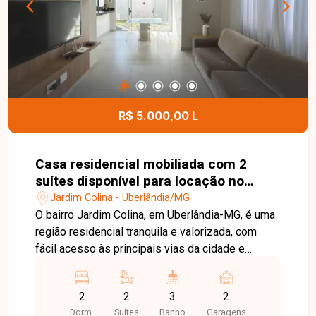
cobrados à parte. Entre em contato para mais
informações e agende uma visita para conhecer
este imóvel.
R$ 5.000,00 L
Casa residencial mobiliada com 2
suítes disponível para locação no
bairro Jardim Colina em Uberlândia-
Jardim Colina - Uberlândia/MG
MG
O bairro Jardim Colina, em Uberlândia-MG, é uma
região residencial tranquila e valorizada, com
fácil acesso às principais vias da cidade e
excelente infraestrutura. Próximo a
supermercados, escolas, farmácias e diversos
2
2
3
2
comércios, oferece praticidade, segurança e
Dorm.
Suítes
Banho
Garagens