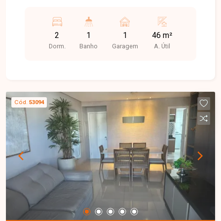
2
1
1
46 m²
Dorm.
Banho
Garagem
A. Útil
Cód.
53094