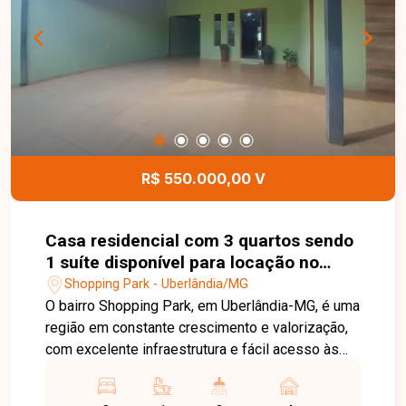
quem busca um imóvel confortável, bem
localizado e com o diferencial de uma suíte com
hidromassagem em uma das regiões que mais
crescem em Uberlândia. Entre em contato e
agende sua visita!
R$ 550.000,00 V
Casa residencial com 3 quartos sendo
1 suíte disponível para locação no
bairro Shopping Park em Uberlândia-
Shopping Park - Uberlândia/MG
MG
O bairro Shopping Park, em Uberlândia-MG, é uma
região em constante crescimento e valorização,
com excelente infraestrutura e fácil acesso às
principais vias da cidade. Próximo a
supermercados, escolas, farmácias, comércios e