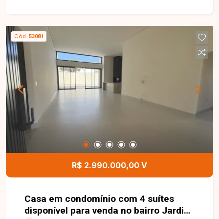
localização. O imóvel conta com sala ampla, 2
quartos, banheiro social, cozinha com armário
sob a pia, área de serviço com banheiro de apoio
Cód.
53081
e 2 vagas de garagem, sendo 1 coberta. Os
ambientes são bem distribuídos, oferecendo
conforto e funcionalidade para o dia a dia. Uma
excelente oportunidade para quem busca morar
em uma casa bem localizada, em um dos bairros
mais desejados de Uberlândia. Entre em contato
e agende sua visita!
R$ 2.990.000,00 V
Casa em condomínio com 4 suítes
disponível para venda no bairro Jardim