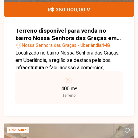
R$ 380.000,00 V
Terreno disponível para venda no
bairro Nossa Senhora das Graças em
Uberlândia MG
Nossa Senhora das Graças - Uberlândia/MG
Localizado no bairro Nossa Senhora das Graças,
em Uberlândia, a região se destaca pela boa
infraestrutura e fácil acesso a comércios,
escolas e serviços essenciais, sendo uma ótima
opção para quem busca praticidade no dia a dia.
400 m²
O imóvel possui 400 m² de terreno, amplo e bem
Terreno
localizado dentro do bairro, ideal para construção
de barracão. Uma excelente oportunidade para
quem deseja construir ou investir em uma região
estratégica. Entre em contato para mais
informações!
Cód.
53073