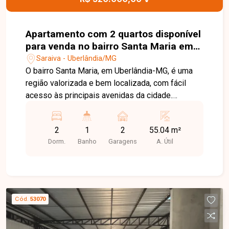
Apartamento com 2 quartos disponível
para venda no bairro Santa Maria em
Uberlândia-MG
Saraiva - Uberlândia/MG
O bairro Santa Maria, em Uberlândia-MG, é uma
região valorizada e bem localizada, com fácil
acesso às principais avenidas da cidade.
Próximo a supermercados, escolas, farmácias,
restaurantes e diversos comércios, oferece
2
1
2
55.04 m²
praticidade, conforto e qualidade de vida para
Dorm.
Banho
Garagens
A. Útil
seus moradores. Apartamento com ambientes
bem distribuídos, composto por sala ampla em
02 ambientes com acesso à sacada, 02 quartos
com armários planejados, banheiro social com
armário e box, cozinha com armários planejados
Cód.
53070
e área de serviço independente. O condomínio
conta com elevador e salão de festas,