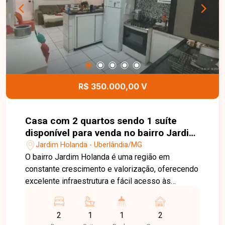
torneiras e chuveiros com aquecimento,
acabamento moderno e 04 vagas de garagem,
sendo 02 cobertas e 02 descobertas,
proporcionando conforto, sofisticação e
funcionalidade. Entre em contato para mais
informações e agende uma visita para conhecer
esta excelente oportunidade.
R$ 350.000,00 V
Casa com 2 quartos sendo 1 suíte
disponível para venda no bairro Jardim
Holanda em Uberlândia-MG
Jardim Holanda - Uberlândia/MG
O bairro Jardim Holanda é uma região em
constante crescimento e valorização, oferecendo
excelente infraestrutura e fácil acesso às
principais vias de Uberlândia. Próximo a
supermercados, escolas, farmácias, comércios e
2
1
1
2
diversos serviços, o bairro proporciona