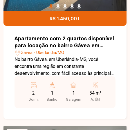
esta excelente oportunidade comercial.
R$ 1.450,00 L
Apartamento com 2 quartos disponível
para locação no bairro Gávea em
Uberlândia-MG
Gávea - Uberlândia/MG
No bairro Gávea, em Uberlândia-MG, você
encontra uma região em constante
desenvolvimento, com fácil acesso às principais
vias da cidade e proximidade com
supermercados, escolas, farmácias e diversos
2
1
1
54 m²
comércios, proporcionando praticidade e
Dorm.
Banho
Garagem
A. Útil
qualidade de vida. Apartamento disponível para
locação com aproximadamente 54 m² de área
privativa. O imóvel conta com sala, cozinha com
armários planejados, 2 quartos, sendo 1 com
guarda-roupa, banheiro social, área de serviço e 1