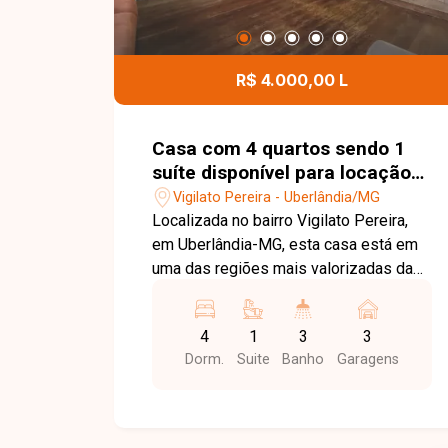
R$ 4.000,00 L
Casa com 4 quartos sendo 1
suíte disponível para locação
no bairro Vigilato Pereira em
Vigilato Pereira - Uberlândia/MG
Uberlândia-MG.
Localizada no bairro Vigilato Pereira,
em Uberlândia-MG, esta casa está em
uma das regiões mais valorizadas da
cidade, com excelente infraestrutura,
fácil acesso às principais vias e
4
1
3
3
proximidade com supermercados,
Dorm.
Suite
Banho
Garagens
escolas, farmácias, restaurantes e
diversos comércios e serviços,
proporcionando praticidade, conforto e
qualidade de vida. O imóvel possui