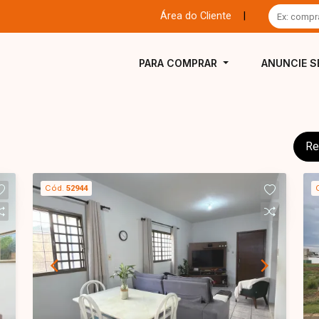
Área do Cliente
|
PARA COMPRAR
ANUNCIE S
Re
Cód.
52944