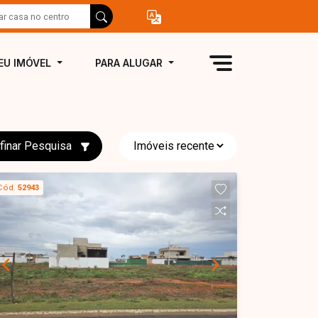
EU IMÓVEL
PARA ALUGAR
finar Pesquisa
Cód.
52943