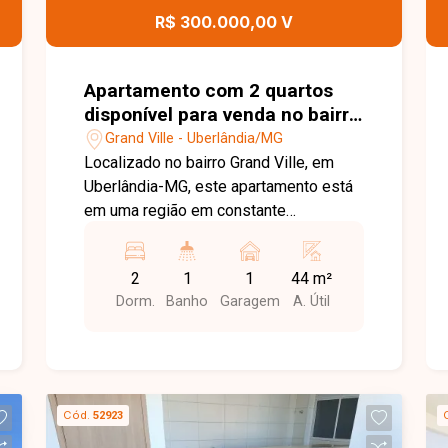
apartamento moderno, funcional e bem
R$ 300.000,00 V
localizado no bairro Grand Ville. Agende
uma visita e venha conhecer todos os
detalhes deste imóvel.
Apartamento com 2 quartos
disponível para venda no bairro
Grand Ville em Uberlândia-MG
Grand Ville - Uberlândia/MG
Localizado no bairro Grand Ville, em
Uberlândia-MG, este apartamento está
em uma região em constante
crescimento e valorização, reconhecida
pelo ambiente familiar, tranquilidade e
2
1
1
44 m²
excelente infraestrutura. O bairro
Dorm.
Banho
Garagem
A. Útil
oferece fácil acesso às principais vias
da cidade, além de estar próximo a
comércios, supermercados, escolas,
farmácias e diversos serviços,
proporcionando praticidade e qualidade
Cód.
52923
de vida. O imóvel conta com sala