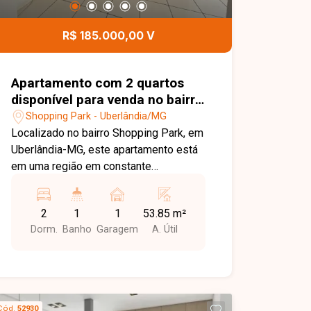
de garagem, proporcionando segurança
e comodidade aos moradores. Esta é
R$ 185.000,00 V
uma excelente oportunidade para quem
busca um imóvel amplo, funcional e
bem localizado no bairro Jaraguá.
Apartamento com 2 quartos
Agende uma visita e venha conhecer
disponível para venda no bairro
todos os detalhes desta casa.
Shopping Park em Uberlândia-
Shopping Park - Uberlândia/MG
MG
Localizado no bairro Shopping Park, em
Uberlândia-MG, este apartamento está
em uma região em constante
crescimento e valorização, com
excelente infraestrutura e fácil acesso
2
1
1
53.85 m²
às principais vias da cidade. Próximo a
Dorm.
Banho
Garagem
A. Útil
supermercados, escolas, farmácias,
academias, comércios e diversos
serviços, oferece praticidade, conforto
e qualidade de vida para toda a família.
O imóvel conta com 02 quartos, sala
Cód.
52930