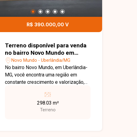
R$ 390.000,00 V
Terreno disponível para venda
no bairro Novo Mundo em
Uberlândia MG
Novo Mundo - Uberlândia/MG
No bairro Novo Mundo, em Uberlândia-
MG, você encontra uma região em
constante crescimento e valorização,
com excelente infraestrutura, fácil
acesso às principais avenidas da
298.03 m²
cidade e grande potencial de
Terreno
investimento, além de estar próxima a
supermercados, escolas, farmácias e
diversos comércios. Terreno disponível
para venda no Reserva Novo Mundo,