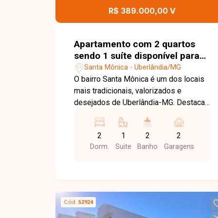
uma excelente oportunidade para quem
R$ 389.000,00 V
busca um apartamento moderno,
funcional e bem localizado no bairro
São Jorge. Agende uma visita e venha
Apartamento com 2 quartos
conhecer todos os detalhes deste
sendo 1 suíte disponível para
imóvel.
venda no bairro Santa Mônica
Santa Mônica - Uberlândia/MG
em Uberlândia-MG
O bairro Santa Mônica é um dos locais
mais tradicionais, valorizados e
desejados de Uberlândia-MG. Destaca-
se por sua infraestrutura completa e
excelente localização, abrigando o
2
1
2
2
campus da UFU, uma vasta rede de
Dorm.
Suite
Banho
Garagens
comércios, supermercados, farmácias,
restaurantes e variadas opções de
serviços. Além do fácil acesso ao
centro e às principais vias da cidade,
morar no Santa Mônica oferece a
Cód.
52924
combinação ideal entre conveniência,