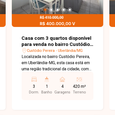
R$ 410.000,00
R$ 400.000,00 V
Casa com 3 quartos disponível
para venda no bairro Custódio
Pereira em Uberlândia-MG
Custódio Pereira - Uberlândia/MG
Localizada no bairro Custódio Pereira,
em Uberlândia-MG, esta casa está em
uma região tradicional da cidade, com
excelente infraestrutura e fácil acesso
às principais vias. Próxima a
3
1
4
420 m²
supermercados, escolas, farmácias,
Dorm.
Banho
Garagens
Terreno
comércios e diversos serviços,
oferece praticidade, conforto e
qualidade de vida para toda a família. O
imóvel está situado em um terreno de