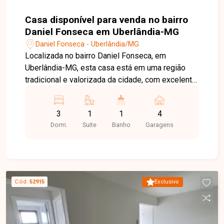
Casa disponível para venda no bairro
Daniel Fonseca em Uberlândia-MG
Daniel Fonseca - Uberlândia/MG
Localizada no bairro Daniel Fonseca, em
Uberlândia-MG, esta casa está em uma região
tradicional e valorizada da cidade, com excelente
infraestrutura, fácil acesso ao Centro e às
principais vias, além de estar próxima a
3
1
1
4
supermercados, escolas, farmácias, comércios e
Dorm.
Suite
Banho
Garagens
diversos serviços, oferecendo praticidade e
qualidade de vida para toda a família. O imóvel
está construído em um terreno de 450 m² (15 x
30 metros), com aproximadamente 112,66 m² de
área construída. Dispõe de sala ampla, 03
Cód.
52915
Exclusivo
quartos, sendo 01 suíte, 02 quartos com armários
planejados, banheiro social, cozinha com
armários, varandas na frente e nos fundos,
edícula, área de serviço e ampla garagem com