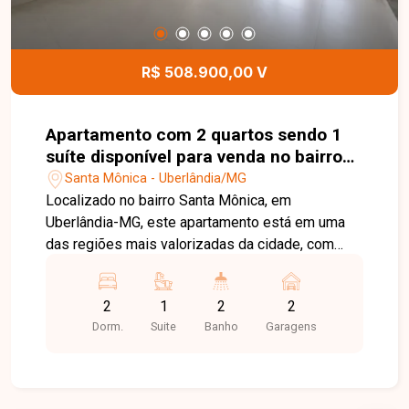
deste terreno.
R$ 508.900,00 V
Apartamento com 2 quartos sendo 1
suíte disponível para venda no bairro
Santa Mônica em Uberlândia -MG
Santa Mônica - Uberlândia/MG
Localizado no bairro Santa Mônica, em
Uberlândia-MG, este apartamento está em uma
das regiões mais valorizadas da cidade, com
excelente infraestrutura e fácil acesso às
principais avenidas. A localização oferece
2
1
2
2
proximidade com universidades, supermercados,
Dorm.
Suite
Banho
Garagens
escolas, farmácias, restaurantes e diversos
comércios e serviços, proporcionando
praticidade e qualidade de vida. O imóvel é
constituído por sala ampla com fechadura