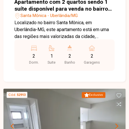
Apartamento com 2 quartos sendo 1
suíte disponível para venda no bairro
Santa Mônica em Uberlândia-MG
Santa Mônica - Uberlândia/MG
Localizado no bairro Santa Mônica, em
Uberlândia-MG, este apartamento está em uma
das regiões mais valorizadas da cidade,
oferecendo excelente infraestrutura, fácil acesso
às principais vias e proximidade com
2
1
2
2
universidades, supermercados, escolas,
Dorm.
Suite
Banho
Garagens
farmácias, restaurantes e uma ampla variedade
de comércios e serviços, proporcionando
praticidade, conforto e qualidade de vida. O
imóvel é constituído por sala em 02 ambientes
com fechadura eletrônica, 02 quartos, sendo 01
Cód.
52913
Exclusivo
suíte, banheiro social, cozinha com ampla sacada,
área de serviço e 02 vagas de garagem cobertas.
O condomínio dispõe de portaria, bicicletário, hall
de entrada, relax space, espaço fitness, salão de
festas, espaço gourmet com churrasqueira,