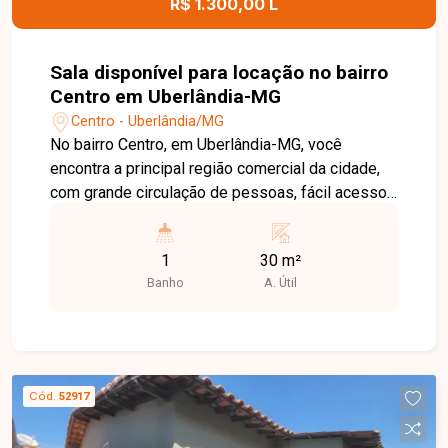
R$ 1.300,00 L
Sala disponível para locação no bairro
Centro em Uberlândia-MG
Centro - Uberlândia/MG
No bairro Centro, em Uberlândia-MG, você
encontra a principal região comercial da cidade,
com grande circulação de pessoas, fácil acesso
ao transporte público e ampla variedade de
bancos, restaurantes, lojas e serviços, tornando-
1
30 m²
se um excelente endereço para empresas e
Banho
A. Útil
profissionais. Sala comercial disponível para
locação em excelente edifício comercial, com
aproximadamente 30 m² de área privativa. O
imóvel dispõe de banheiro privativo, ambiente
funcional e bem distribuído, ideal para
Cód.
52917
escritórios, consultórios e diversos segmentos
profissionais. O edifício conta com portaria,