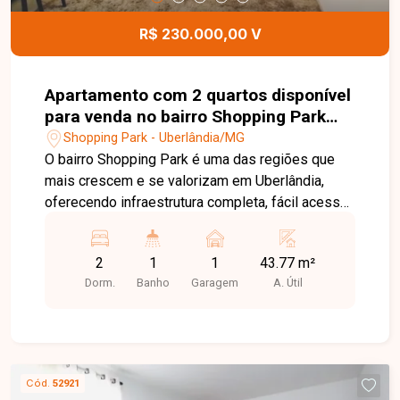
conhecer este excelente imóvel!
R$ 230.000,00 V
Apartamento com 2 quartos disponível
para venda no bairro Shopping Park
em Uberlândia-MG
Shopping Park - Uberlândia/MG
O bairro Shopping Park é uma das regiões que
mais crescem e se valorizam em Uberlândia,
oferecendo infraestrutura completa, fácil acesso
às principais vias da cidade e proximidade com
supermercados, escolas, comércios e diversos
2
1
1
43.77 m²
serviços. Uma excelente localização para quem
Dorm.
Banho
Garagem
A. Útil
busca praticidade, conforto e qualidade de vida.
Sala de estar e jantar integradas, 2 quartos,
banheiro social, cozinha funcional, área de
serviço e 1 vaga de garagem. O apartamento
possui 43,77 m² de área privativa, com
Cód.
52921
ambientes bem distribuídos, excelente