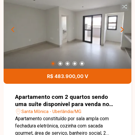
armários, coifa, fogão e forno, área de serviço,
amplo quintal, varanda frontal e 02 vagas de
garagem. Os ambientes são bem distribuídos e
oferecem funcionalidade e conforto para o dia a
dia. Esta é uma excelente oportunidade para
quem busca uma casa espaçosa, bem localizada
e pronta para morar no bairro Jardim Holanda.
Agende uma visita e venha conhecer todos os
detalhes deste imóvel.
R$ 483.900,00 V
Apartamento com 2 quartos sendo
uma suíte disponivel para venda no
bairro Santa Mônica
Santa Mônica - Uberlândia/MG
Apartamento constituído por sala ampla com
fechadura eletrônica, cozinha com sacada
gourmet, área de serviço, banheiro social, 2