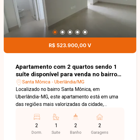
espaço kids e sala de coworking, oferecendo
segurança, lazer e comodidade para toda a
família. Esta é uma excelente oportunidade para
quem busca um apartamento moderno, bem
localizado e com infraestrutura completa no
bairro Santa Mônica. Agende uma visita e venha
R$ 523.900,00 V
conhecer todos os detalhes deste imóvel.
Apartamento com 2 quartos sendo 1
suíte disponível para venda no bairro
Santa Mônica em Uberlândia-MG
Santa Mônica - Uberlândia/MG
Localizado no bairro Santa Mônica, em
Uberlândia-MG, este apartamento está em uma
das regiões mais valorizadas da cidade,
oferecendo excelente infraestrutura, fácil acesso
às principais vias e proximidade com
2
1
2
2
supermercados, escolas, universidades,
Dorm.
Suite
Banho
Garagens
farmácias, academias, praças, restaurantes e