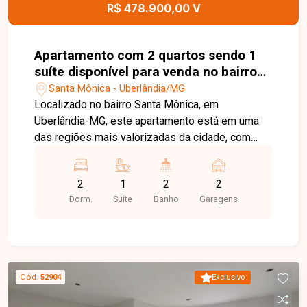
R$ 478.900,00 V
Apartamento com 2 quartos sendo 1
suíte disponível para venda no bairro
Santa Mônica em Uberlândia-MG
Santa Mônica - Uberlândia/MG
Localizado no bairro Santa Mônica, em
Uberlândia-MG, este apartamento está em uma
das regiões mais valorizadas da cidade, com
excelente infraestrutura e fácil acesso às
principais avenidas. Próximo a universidades,
2
1
2
2
supermercados, escolas, farmácias, restaurantes
Dorm.
Suite
Banho
Garagens
e diversos comércios e serviços, oferece
praticidade, conforto e qualidade de vida para
toda a família. O apartamento é constituído por
sala ampla com fechadura eletrônica, cozinha
integrada à sacada gourmet, área de serviço,
Cód.
52904
Exclusivo
banheiro social, 02 quartos, sendo 01 suíte e
outro quarto com sacada. Os ambientes são