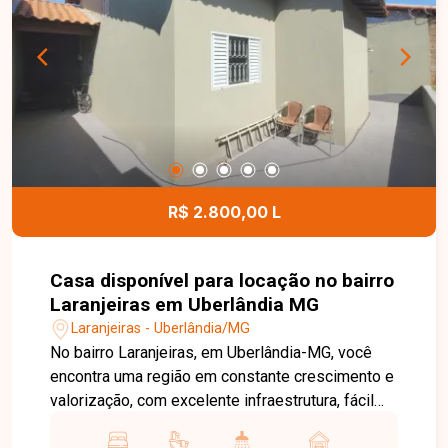
proporcionando mais segurança e comodidade
para empresários, colaboradores e clientes. Uma
excelente oportunidade para instalar o seu
negócio em uma localização estratégica no
Centro de Uberlândia. Entre em contato e agende
sua visita!
R$ 2.800,00 L
Casa disponível para locação no bairro
Laranjeiras em Uberlândia MG
Laranjeiras - Uberlândia/MG
No bairro Laranjeiras, em Uberlândia-MG, você
encontra uma região em constante crescimento e
valorização, com excelente infraestrutura, fácil
acesso às principais avenidas da cidade e