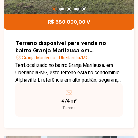
bairro Tubalina. Agende uma visita e venha
conhecer todos os detalhes deste imóvel.
R$ 580.000,00 V
Terreno disponível para venda no
bairro Granja Marileusa em
Uberlândia-MG
Granja Marileusa - Uberlândia/MG
TerrLocalizado no bairro Granja Marileusa, em
Uberlândia-MG, este terreno está no condomínio
Alphaville I, referência em alto padrão, segurança
e qualidade de vida. O condomínio oferece
infraestrutura completa, portaria e vigilância 24
474 m²
horas, além de um clube privativo com áreas de
Terreno
lazer, esportes e convivência integradas à
natureza. Sua localização estratégica proporciona
fácil acesso aos principais pontos da cidade,
aliando exclusividade, conforto e praticidade. O