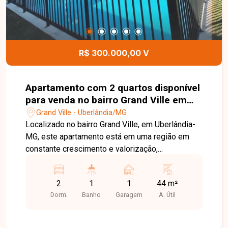
R$ 300.000,00 V
Apartamento com 2 quartos disponível
para venda no bairro Grand Ville em
Uberlândia-MG
Grand Ville - Uberlândia/MG
Localizado no bairro Grand Ville, em Uberlândia-
MG, este apartamento está em uma região em
constante crescimento e valorização,
reconhecida pelo ambiente familiar, tranquilidade
e excelente infraestrutura. O bairro oferece fácil
2
1
1
44 m²
acesso às principais vias da cidade, além de
Dorm.
Banho
Garagem
A. Útil
estar próximo a comércios, supermercados,
escolas, farmácias e diversos serviços,
proporcionando praticidade e qualidade de vida.