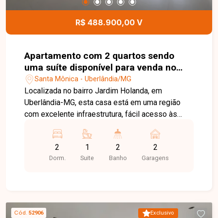
apartamento moderno, completo e muito bem
localizado no bairro Santa Mônica. Agende uma
R$ 488.900,00 V
visita e venha conhecer todos os detalhes deste
imóvel.
Apartamento com 2 quartos sendo
uma suíte disponível para venda no
bairro Santa Mônica em Uberlândia -
Santa Mônica - Uberlândia/MG
MG
Localizada no bairro Jardim Holanda, em
Uberlândia-MG, esta casa está em uma região
com excelente infraestrutura, fácil acesso às
principais vias da cidade e próxima a
supermercados, escolas, farmácias, comércios e
2
1
2
2
diversos serviços, proporcionando praticidade,
Dorm.
Suite
Banho
Garagens
conforto e qualidade de vida para toda a família.
O imóvel possui aproximadamente 130 m² de
área construída, distribuídos em sala ampla, 03
quartos com armários planejados, banheiro social
com armário e box, copa, cozinha planejada com
Cód.
52906
Exclusivo