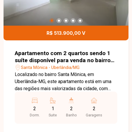
comodidade aos moradores. Esta é uma
excelente oportunidade para quem busca um
apartamento moderno, funcional e com
infraestrutura completa em uma localização
privilegiada no bairro Santa Mônica. Agende uma
R$ 513.900,00 V
visita e venha conhecer todos os detalhes deste
imóvel.
Apartamento com 2 quartos sendo 1
suíte disponível para venda no bairro
Santa Mônica em Uberlândia-MG
Santa Mônica - Uberlândia/MG
Localizado no bairro Santa Mônica, em
Uberlândia-MG, este apartamento está em uma
das regiões mais valorizadas da cidade, com
excelente infraestrutura, fácil acesso às
principais vias e proximidade com
2
1
2
2
supermercados, escolas, universidades,
Dorm.
Suite
Banho
Garagens
farmácias, restaurantes e diversos comércios e
serviços, proporcionando praticidade, conforto e
qualidade de vida. O imóvel é constituído por sala