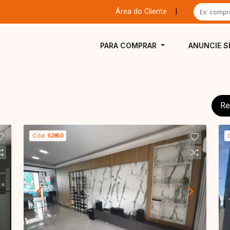
Área do Cliente
|
PARA COMPRAR
ANUNCIE S
Re
Cód.
52850