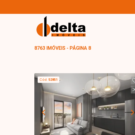
8763 IMÓVEIS - PÁGINA 8
Cód.
52851