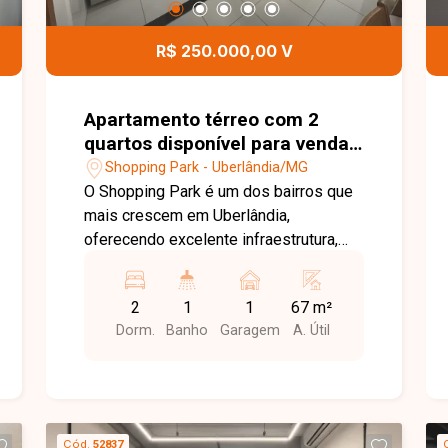
Uma excelente oportunidade para quem
busca um imóvel completo, bem
R$ 250.000,00 V
localizado e pronto para morar. Entre
em contato para mais informações e
agende sua visita!
Apartamento térreo com 2
quartos disponível para venda
no bairro Shopping Park em
Shopping Park - Uberlândia/MG
Uberlândia-MG
O Shopping Park é um dos bairros que
mais crescem em Uberlândia,
oferecendo excelente infraestrutura,
fácil acesso a importantes vias da
cidade e uma ampla variedade de
2
1
1
67 m²
comércios e serviços. A região
Dorm.
Banho
Garagem
A. Útil
proporciona praticidade para o dia a dia,
além de contar com escolas,
supermercados, farmácias e opções de
lazer, tornando-se uma excelente
escolha para quem busca qualidade de
Cód.
52837