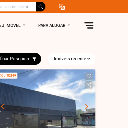
EU IMÓVEL
PARA ALUGAR
finar Pesquisa
Cód.
52849