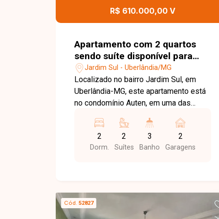
Agende uma visita e conheça de perto
R$ 610.000,00 V
todos os detalhes deste imóvel. Entre
em contato com a Delta Imóveis e
conte com uma equipe preparada para
Apartamento com 2 quartos
oferecer um atendimento completo,
sendo suíte disponível para
auxiliando você em todas as etapas
venda no bairro Jardim Sul em
Jardim Sul - Uberlândia/MG
para encontrar o imóvel ideal.
Uberlândia-MG
Localizado no bairro Jardim Sul, em
Uberlândia-MG, este apartamento está
no condomínio Auten, em uma das
regiões mais valorizadas da cidade.
Com fácil acesso às principais
2
2
3
2
avenidas, o empreendimento está
Dorm.
Suítes
Banho
Garagens
próximo a supermercados, escolas,
centros comerciais, restaurantes e
diversos serviços, oferecendo
praticidade, conforto e excelente
qualidade de vida. O imóvel possui 68
Cód.
52827
m² de área privativa, está localizado no