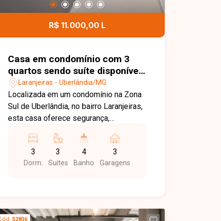
localizado e ideal para morar com
qualidade no bairro Saraiva. Agende
R$ 11.000,00 L
uma visita e venha conhecer todos os
detalhes deste imóvel.
Casa em condomínio com 3
quartos sendo suíte disponível
para locação no bairro
Laranjeiras - Uberlândia/MG
Laranjeiras em Uberlândia-MG
Localizada em um condomínio na Zona
Sul de Uberlândia, no bairro Laranjeiras,
esta casa oferece segurança,
exclusividade e excelente qualidade de
vida. A região conta com fácil acesso
3
3
4
3
às principais vias da cidade, além de
Dorm.
Suítes
Banho
Garagens
estar próxima a supermercados,
escolas, restaurantes, centros
comerciais e diversos serviços,
proporcionando praticidade e conforto
para toda a família. O imóvel possui
Cód.
52836