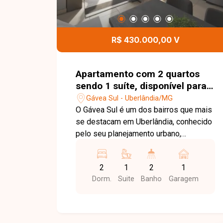
R$ 430.000,00 V
Apartamento com 2 quartos
sendo 1 suíte, disponível para
venda no bairro Gávea Sul em
Gávea Sul - Uberlândia/MG
Uberlândia-MG
O Gávea Sul é um dos bairros que mais
se destacam em Uberlândia, conhecido
pelo seu planejamento urbano,
tranquilidade e constante valorização. A
região oferece fácil acesso às
2
1
2
1
principais vias da cidade, além de
Dorm.
Suite
Banho
Garagem
contar com uma ampla rede de
comércios, supermercados, escolas,
academias e serviços, proporcionando
praticidade e qualidade de vida aos