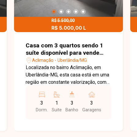
R$ 5.500,00
R$ 5.000,00 L
R$ 850.000,00 V
Casa com 3 quartos sendo 1
suíte disponível para vende
locação no bairro Aclimação
Aclimação - Uberlândia/MG
em Uberlândia-MG
Localizada no bairro Aclimação, em
Uberlândia-MG, esta casa está em uma
região em constante valorização, com
fácil acesso às principais vias da
cidade e próxima a supermercados,
3
1
3
3
escolas, farmácias, comércios e
Dorm.
Suite
Banho
Garagens
diversos serviços, proporcionando
praticidade, conforto e qualidade de
vida. O imóvel conta com sala ampla
para 02 ambientes com painel para TV,