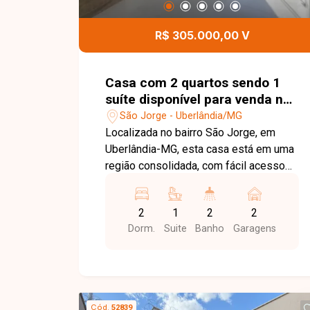
colaboradores. Esta é uma excelente
oportunidade para instalar ou expandir
R$ 305.000,00 V
sua empresa em um dos melhores
pontos comerciais do bairro Santa
Mônica. Agende uma visita e venha
Casa com 2 quartos sendo 1
conhecer todos os detalhes deste
suíte disponível para venda no
excelente espaço comercial.
bairro São Jorge em
São Jorge - Uberlândia/MG
Uberlândia-MG
Localizada no bairro São Jorge, em
Uberlândia-MG, esta casa está em uma
região consolidada, com fácil acesso
às principais vias da cidade e próxima a
supermercados, escolas, farmácias,
2
1
2
2
comércios e diversos serviços,
Dorm.
Suite
Banho
Garagens
proporcionando praticidade, conforto e
qualidade de vida. O imóvel é uma casa
geminada com 65 m² de área
construída em um terreno de 125 m² de
área privativa. Conta com sala de TV, 02
Cód.
52839