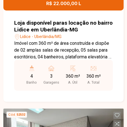
R$ 22.000,00 L
Loja disponível paras locação no bairro
Lidice em Uberlândia-MG
Lidice - Uberlândia/MG
Imóvel com 360 m² de área construída e dispõe
de 02 amplas salas de recepção, 05 salas para
escritórios, 04 banheiros, plataforma elevatória e
terraço. Além disso, conta com estacionamento
frontal, 03 vagas de garagem e uma agradável
4
3
360 m²
360 m²
área de descompressão com churrasqueira,
Banho
Garagens
A. Útil
A. Total
proporcionando mais conforto e funcionalidade
para colaboradores e clientes. Localizada no
bairro Lídice, em Uberlândia-MG, esta loja
comercial está em uma das regiões mais
valorizadas e estratégicas da cidade, com fácil
Cód.
52532
acesso às principais avenidas e próxima a
diversos comércios, bancos, restaurantes e