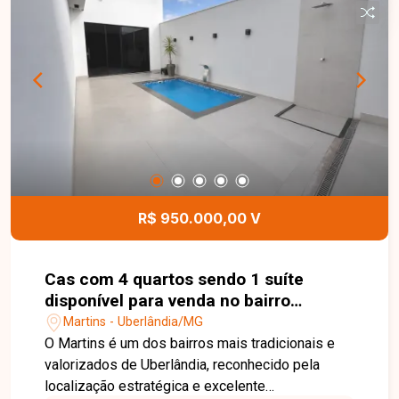
condomínio conta com portaria 24 horas,
proporcionando mais segurança e tranquilidade
aos moradores. Esta é uma excelente
oportunidade para quem busca um apartamento
bem localizado, ideal para morar ou investir em
uma das regiões que mais crescem em
Uberlândia. Agende uma visita e conheça todos
os detalhes deste imóvel.
R$ 950.000,00 V
Cas com 4 quartos sendo 1 suíte
disponível para venda no bairro
Martins em Uberlândia-MG
Martins - Uberlândia/MG
O Martins é um dos bairros mais tradicionais e
valorizados de Uberlândia, reconhecido pela
localização estratégica e excelente