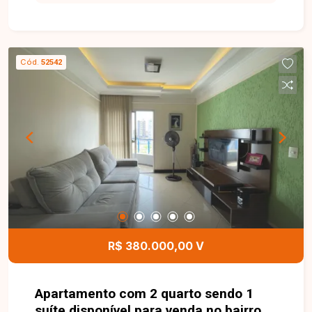
proporcionando praticidade e qualidade de vida.
Apartamento totalmente mobiliado, com sala
equipada com sofá, painel, TV, mesa de jantar e
sacada, 2 quartos com armários, cama, mesa de
Cód.
52542
apoio e ar-condicionado, banheiro social, cozinha
completa com armários, cooktop, geladeira, forno
elétrico e micro-ondas, área de serviço com
máquina de lavar e 1 vaga de garagem coberta.
Um imóvel pronto para morar, ideal para quem
busca conforto, praticidade e ambientes bem
equipados. Uma excelente oportunidade para
quem deseja um apartamento mobiliado em uma
localização privilegiada, com toda a comodidade
para mudar sem preocupações. Entre em contato
e agende sua visita para conhecer este imóvel.
R$ 380.000,00 V
Apartamento com 2 quarto sendo 1
suíte disponível para venda no bairro