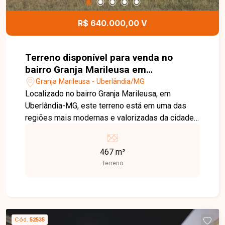
detalhes deste terreno no Jardim Patrícia.
R$ 640.000,00 V
Terreno disponível para venda no
bairro Granja Marileusa em
Uberlândia-MG
Granja Marileusa - Uberlândia/MG
Localizado no bairro Granja Marileusa, em
Uberlândia-MG, este terreno está em uma das
regiões mais modernas e valorizadas da cidade,
conhecida pelo planejamento urbano
diferenciado, excelente infraestrutura e fácil
467 m²
acesso às principais avenidas. O bairro oferece
Terreno
qualidade de vida, segurança e proximidade com
escolas, supermercados, restaurantes e diversos
serviços. O imóvel consiste em um excelente
terreno, pronto para construir, localizado no
Condomínio Alphaville 1, um empreendimento de
Cód.
52535