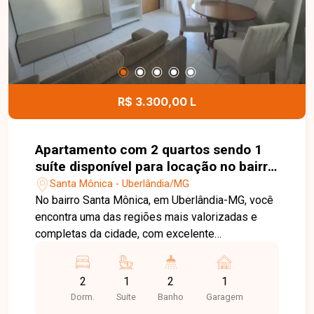
bem localizado, com grande potencial de
valorização e pronto para receber o projeto dos
seus sonhos. Entre em contato e agende uma
visita para conhecer todos os detalhes deste
imóvel.
R$ 3.300,00 L
Apartamento com 2 quartos sendo 1
suíte disponível para locação no bairro
Santa Mônica em Uberlândia-MG
Santa Mônica - Uberlândia/MG
No bairro Santa Mônica, em Uberlândia-MG, você
encontra uma das regiões mais valorizadas e
completas da cidade, com excelente
infraestrutura, fácil acesso às principais
avenidas, proximidade com a Universidade
2
1
2
1
Federal de Uberlândia, além de supermercados,
Dorm.
Suite
Banho
Garagem
restaurantes, farmácias e diversos serviços,