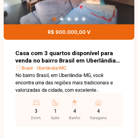
R$ 900.000,00 V
Casa com 3 quartos disponível para
venda no bairro Brasil em Uberlândia
MG
Brasil - Uberlândia/MG
No bairro Brasil, em Uberlândia-MG, você
encontra uma das regiões mais tradicionais e
valorizadas da cidade, com excelente
infraestrutura, fácil acesso ao Centro e às
principais avenidas, além de contar com
3
1
4
4
supermercados, escolas, hospitais, restaurantes
Dorm.
Suite
Banho
Garagens
e diversos serviços, oferecendo praticidade,
conforto e excelente qualidade de vida. Casa
com 250 m² de área construída em terreno de