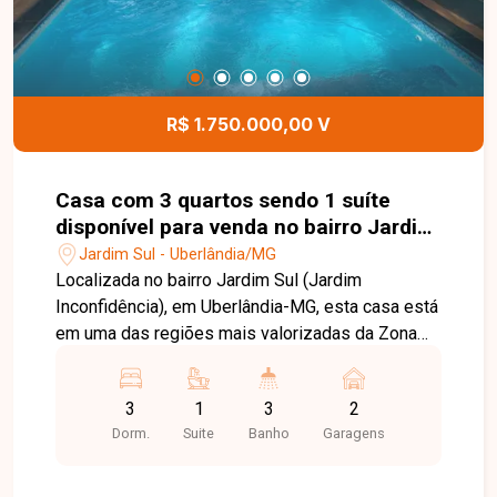
acessibilidade aos moradores. Esta é uma
excelente oportunidade para quem busca um
imóvel bem localizado, com ambientes
funcionais e pronto para morar. Agende uma visita
e venha conhecer todos os detalhes deste
R$ 1.750.000,00 V
incrível apartamento no bairro Santa Mônica.
Casa com 3 quartos sendo 1 suíte
disponível para venda no bairro Jardim
Sul em Uberlândia-MG
Jardim Sul - Uberlândia/MG
Localizada no bairro Jardim Sul (Jardim
Inconfidência), em Uberlândia-MG, esta casa está
em uma das regiões mais valorizadas da Zona
Sul, conhecida pela tranquilidade, segurança e
excelente infraestrutura. O bairro oferece fácil
3
1
3
2
acesso às principais avenidas da cidade e está
Dorm.
Suite
Banho
Garagens
próximo a supermercados, escolas, farmácias,
restaurantes e diversos serviços,
proporcionando praticidade e qualidade de vida