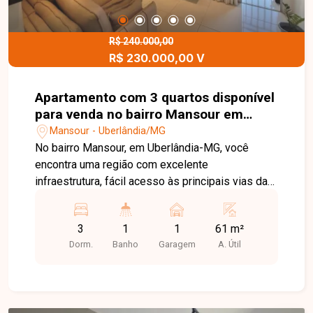
R$ 240.000,00
R$ 230.000,00 V
Apartamento com 3 quartos disponível
para venda no bairro Mansour em
Uberlândia-MG
Mansour - Uberlândia/MG
No bairro Mansour, em Uberlândia-MG, você
encontra uma região com excelente
infraestrutura, fácil acesso às principais vias da
cidade e proximidade com supermercados,
escolas, comércios e diversos serviços,
3
1
1
61 m²
proporcionando praticidade, segurança e
Dorm.
Banho
Garagem
A. Útil
qualidade de vida para toda a família.
Apartamento amplo e repleto de armários,
composto por sala espaçosa, 3 quartos, banheiro
social, cozinha planejada com armários, área de