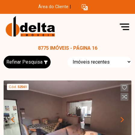
Área do Cliente
|
8775 IMÓVEIS - PÁGINA 16
Refinar Pesquisa
Cód.
52561