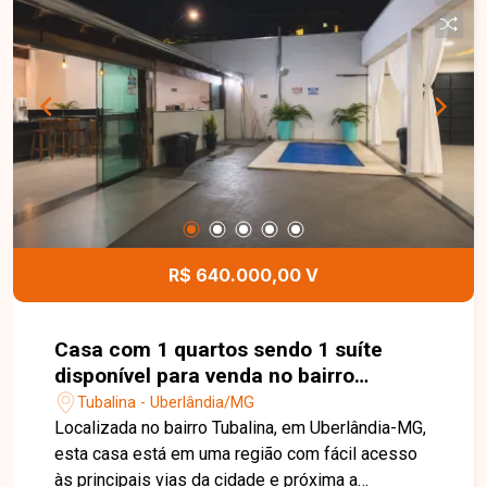
alto padrão que proporciona segurança,
exclusividade e um ambiente ideal para quem
deseja investir ou construir a casa dos sonhos
em uma região de constante valorização. Esta é
uma excelente oportunidade para adquirir um
terreno em um dos condomínios mais desejados
de Uberlândia. Entre em contato e agende uma
visita para conhecer todos os detalhes deste
imóvel e o potencial que ele oferece.
R$ 640.000,00 V
Casa com 1 quartos sendo 1 suíte
disponível para venda no bairro
Tubalina em Uberlândia-MG
Tubalina - Uberlândia/MG
Localizada no bairro Tubalina, em Uberlândia-MG,
esta casa está em uma região com fácil acesso
às principais vias da cidade e próxima a