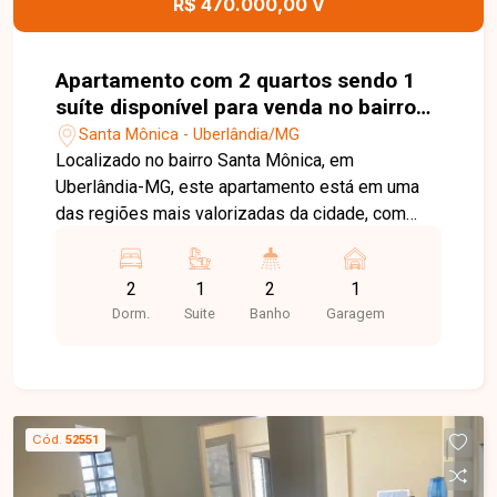
R$ 470.000,00 V
conforto e uma localização privilegiada em um
dos bairros mais completos de Uberlândia. Uma
excelente oportunidade para quem deseja morar
Apartamento com 2 quartos sendo 1
com qualidade de vida e praticidade.
suíte disponível para venda no bairro
Santa Mônica em Uberlândia-MG
Santa Mônica - Uberlândia/MG
Localizado no bairro Santa Mônica, em
Uberlândia-MG, este apartamento está em uma
das regiões mais valorizadas da cidade, com
excelente infraestrutura e fácil acesso às
principais avenidas. Além disso, está próximo ao
2
1
2
1
Super Maxi, supermercados, farmácias, escolas,
Dorm.
Suite
Banho
Garagem
universidades, restaurantes e diversos
comércios e serviços, proporcionando
praticidade e qualidade de vida. O imóvel possui
aproximadamente 56 m² de área privativa,
distribuídos em sala para dois ambientes, 02
Cód.
52551
quartos, sendo 01 suíte, banheiro social, cozinha,
área de serviço e 01 vaga de garagem com