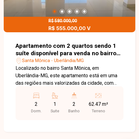
ambiente amplo, funcional e em uma localização
privilegiada.
R$ 580.000,00
R$ 555.000,00 V
Apartamento com 2 quartos sendo 1
suíte disponível para venda no bairro
Santa Mônica em Uberlândia-MG
Santa Mônica - Uberlândia/MG
Localizado no bairro Santa Mônica, em
Uberlândia-MG, este apartamento está em uma
das regiões mais valorizadas da cidade, com
excelente infraestrutura e fácil acesso às
principais avenidas. A localização privilegiada
2
1
2
62.47 m²
oferece proximidade com farmácias, padarias,
Dorm.
Suite
Banho
Terreno
açougues, hortifrútis, supermercados, hospitais,
além de estar a menos de 8 minutos do Parque
do Sabiá e a aproximadamente 6 minutos da
universidade. O imóvel possui aproximadamente