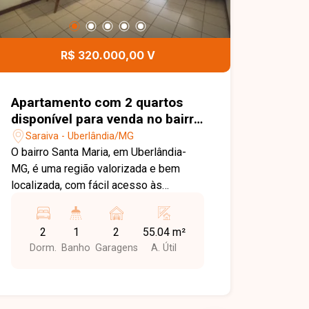
R$ 320.000,00 V
Apartamento com 2 quartos
disponível para venda no bairro
Santa Maria em Uberlândia-MG
Saraiva - Uberlândia/MG
O bairro Santa Maria, em Uberlândia-
MG, é uma região valorizada e bem
localizada, com fácil acesso às
principais avenidas da cidade. Próximo
a supermercados, escolas, farmácias,
2
1
2
55.04 m²
restaurantes e diversos comércios,
Dorm.
Banho
Garagens
A. Útil
oferece praticidade, conforto e
qualidade de vida para seus moradores.
Apartamento com ambientes bem
distribuídos, composto por sala ampla