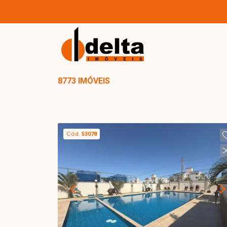
8773 IMÓVEIS
Cód.
53078