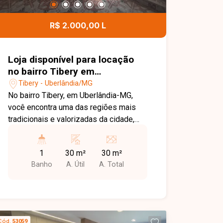
ajudar você a encontrar o imóvel ideal
para morar ou investir.
R$ 2.000,00 L
Loja disponível para locação
no bairro Tibery em
Uberlândia-MG.
Tibery - Uberlândia/MG
No bairro Tibery, em Uberlândia-MG,
você encontra uma das regiões mais
tradicionais e valorizadas da cidade,
com excelente infraestrutura, grande
fluxo de pessoas e fácil acesso às
1
30 m²
30 m²
principais avenidas, além de estar
Banho
A. Útil
A. Total
próximo a comércios, bancos,
supermercados e diversos serviços.
Loja disponível para locação com
aproximadamente 30 m² de área
construída. O imóvel conta com amplo
Cód.
53059