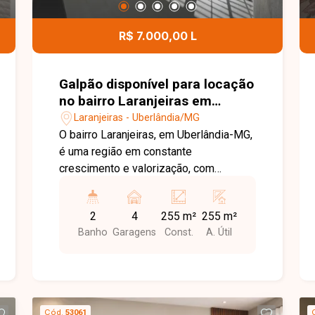
aquecimento, acabamento moderno e
04 vagas de garagem, sendo 02
R$ 7.000,00 L
cobertas e 02 descobertas,
proporcionando conforto, sofisticação e
funcionalidade. Entre em contato para
Galpão disponível para locação
mais informações e agende uma visita
no bairro Laranjeiras em
para conhecer esta excelente
Uberlândia-MG
Laranjeiras - Uberlândia/MG
oportunidade.
O bairro Laranjeiras, em Uberlândia-MG,
é uma região em constante
crescimento e valorização, com
excelente infraestrutura e fácil acesso
às principais vias da cidade. Localizado
2
4
255 m²
255 m²
em avenida de grande fluxo, oferece
Banho
Garagens
Const.
A. Útil
ótima visibilidade e praticidade, sendo
ideal para empresas que buscam
destaque e fácil acesso. Galpão
comercial de esquina com
aproximadamente 255m² de área
Cód.
53061