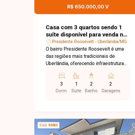
condominial, proporcionando mais
R$ 650.000,00 V
segurança, comodidade e economia
para os moradores. Uma excelente
oportunidade para quem busca um
Casa com 3 quartos sendo 1
apartamento moderno, bem localizado
suíte disponível para venda no
e com condomínio completo em uma
bairro Presidente Roosevelt em
Presidente Roosevelt - Uberlândia/MG
das regiões que mais crescem em
Uberlândia-MG
O bairro Presidente Roosevelt é uma
Uberlândia. Entre em contato e agende
das regiões mais tradicionais de
sua visita!
Uberlândia, oferecendo infraestrutura
completa e excelente localização. Com
fácil acesso às principais avenidas da
3
1
2
2
cidade, o bairro conta com
Dorm.
Suite
Banho
Garagens
supermercados, escolas, farmácias,
bancos, restaurantes, academias e
diversos comércios, proporcionando
praticidade, conforto e qualidade de
vida para toda a família. Sala ampla e
Cód.
53053
bem iluminada, 3 quartos, sendo 1