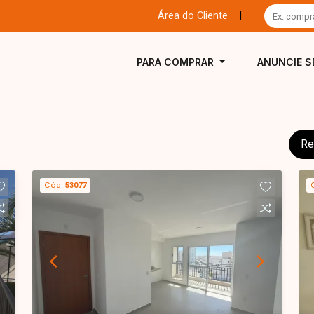
Área do Cliente
|
PARA COMPRAR
ANUNCIE S
Re
Cód.
53077