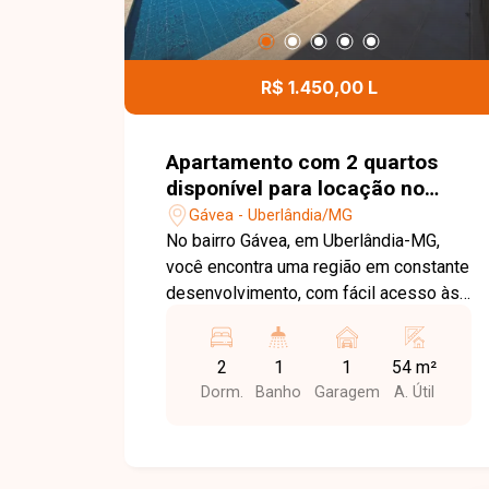
R$ 1.450,00 L
Apartamento com 2 quartos
disponível para locação no
bairro Gávea em Uberlândia-
Gávea - Uberlândia/MG
MG
No bairro Gávea, em Uberlândia-MG,
você encontra uma região em constante
desenvolvimento, com fácil acesso às
principais vias da cidade e proximidade
com supermercados, escolas,
2
1
1
54 m²
farmácias e diversos comércios,
Dorm.
Banho
Garagem
A. Útil
proporcionando praticidade e qualidade
de vida. Apartamento disponível para
locação com aproximadamente 54 m²
de área privativa. O imóvel conta com