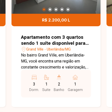
R$ 2.200,00 L
Apartamento com 3 quartos
sendo 1 suíte disponível para
locação no bairro Grand Ville
Grand Ville - Uberlândia/MG
em Uberlândia-MG
No bairro Grand Ville, em Uberlândia-
MG, você encontra uma região em
constante crescimento e valorização,
com excelente infraestrutura, fácil
acesso às principais vias da cidade e
3
1
2
1
proximidade com supermercados,
Dorm.
Suite
Banho
Garagem
escolas, farmácias e diversos
comércios, proporcionando praticidade
e qualidade de vida. Apartamento
disponível para locação, composto por