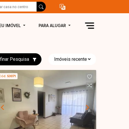
EU IMÓVEL
PARA ALUGAR
finar Pesquisa
Cód.
53071