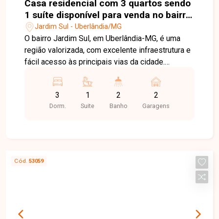
Casa residencial com 3 quartos sendo
1 suíte disponível para venda no bairro
Jardim Sul em Uberlândia-MG
Jardim Sul - Uberlândia/MG
O bairro Jardim Sul, em Uberlândia-MG, é uma
região valorizada, com excelente infraestrutura e
fácil acesso às principais vias da cidade.
Próximo a supermercados, escolas, farmácias,
restaurantes e diversos serviços, oferece
3
1
2
2
praticidade, conforto e qualidade de vida para
Dorm.
Suite
Banho
Garagens
toda a família. Casa com aproximadamente
100m² de área construída em terreno de 180m²,
composta por sala com pé-direito alto, painel
planejado e ampla janela, 03 quartos, sendo 01
suíte com móveis planejados, penteadeira com
Cód.
53059
iluminação em LED, espelhos e ar-condicionado,
banheiro social e banheiro da suíte com armários
planejados e chuveiros. A cozinha é completa,
equipada com móveis planejados, forno
embutido, cooktop, depurador de ar e lava-louças.