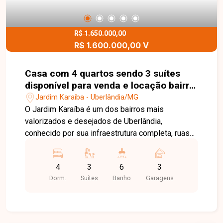
comodidade para toda a família. Uma excelente
oportunidade para morar em um apartamento
amplo e bem localizado em uma das regiões
R$ 1.650.000,00
R$ 1.600.000,00 V
mais desejadas de Uberlândia. Entre em contato
e agende sua visita!
Casa com 4 quartos sendo 3 suítes
disponível para venda e locação bairro
Jardim Karaíba em Uberlândia-MG
Jardim Karaíba - Uberlândia/MG
O Jardim Karaíba é um dos bairros mais
valorizados e desejados de Uberlândia,
conhecido por sua infraestrutura completa, ruas
arborizadas e excelente localização. A região
oferece fácil acesso às principais avenidas da
4
3
6
3
cidade, além de estar próxima a supermercados,
Dorm.
Suítes
Banho
Garagens
escolas, restaurantes, farmácias, academias e
diversos serviços, proporcionando conforto,
segurança e qualidade de vida. No pavimento
térreo, o imóvel dispõe de sala em 2 ambientes,