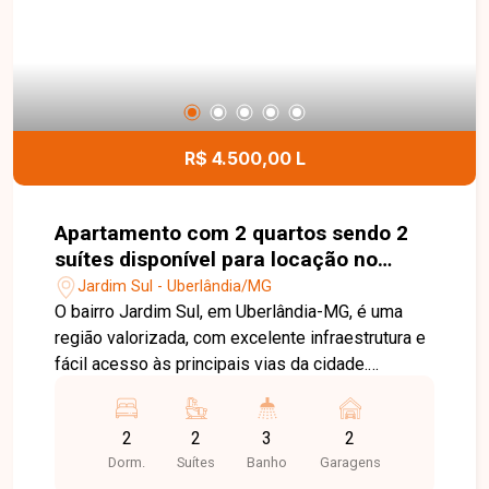
O imóvel dispõe ainda de corredor com projeto
de iluminação e acabamento em boiserie,
lavanderia independente, área gourmet com
churrasqueira e móveis planejados, quintal com
paisagismo, área externa preparada para receber
piso, portão eletrônico, muros altos com cerca
R$ 4.500,00 L
concertina e câmeras de segurança, além de
garagem para 02 veículos, com capacidade para
até 03 carros, conforme o porte. Entre em contato
Apartamento com 2 quartos sendo 2
para mais informações e agende uma visita para
suítes disponível para locação no
conhecer esta excelente oportunidade.
bairro Jardim Sul em Uberlândia-MG
Jardim Sul - Uberlândia/MG
O bairro Jardim Sul, em Uberlândia-MG, é uma
região valorizada, com excelente infraestrutura e
fácil acesso às principais vias da cidade.
Próximo a supermercados, escolas, restaurantes,
farmácias e diversos serviços, oferece
2
2
3
2
praticidade, conforto e qualidade de vida.
Dorm.
Suítes
Banho
Garagens
Apartamento disponível para locação com