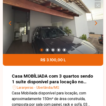
centros de distribuição, armazenagem ou
empresas de grande porte. Sua localização
privilegiada, com rápido acesso à Rodovia BR-
365, proporciona praticidade e eficiência para as
atividades comerciais. Entre em contato para
mais informações e agende uma visita para
conhecer esta excelente oportunidade comercial.
R$ 3.100,00 L
Casa MOBÍLIADA com 3 quartos sendo
1 suíte disponível para locação no
bairro Laranjeiras em Uberlândia-MG
Laranjeiras - Uberlândia/MG
Casa Mobiliada disponível para locação, com
aproximadamente 150m² de área construída,
composta por sala com painel, rack e sofá, 03