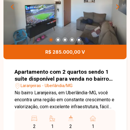
instalar ou expandir o seu negócio em uma
localização estratégica e de fácil acesso. Entre
em contato e agende sua visita!
R$ 285.000,00 V
Apartamento com 2 quartos sendo 1
suíte disponível para venda no bairro
Laranjeiras em Uberlândia-MG
Laranjeiras - Uberlândia/MG
No bairro Laranjeiras, em Uberlândia-MG, você
encontra uma região em constante crescimento e
valorização, com excelente infraestrutura, fácil
acesso às principais vias da cidade e
proximidade com supermercados, escolas,
2
1
2
1
farmácias e diversos comércios, proporcionando