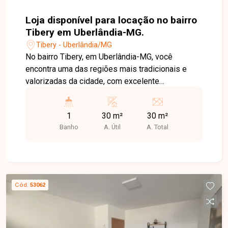
Loja disponível para locação no bairro
Tibery em Uberlândia-MG.
Tibery - Uberlândia/MG
No bairro Tibery, em Uberlândia-MG, você
encontra uma das regiões mais tradicionais e
valorizadas da cidade, com excelente
infraestrutura, grande fluxo de pessoas e fácil
acesso às principais avenidas, além de estar
1
30 m²
30 m²
próximo a comércios, bancos, supermercados e
Banho
A. Útil
A. Total
diversos serviços. Loja disponível para locação
com aproximadamente 30 m² de área construída.
O imóvel conta com amplo espaço principal, 1
cômodo que pode ser utilizado como escritório
ou depósito, 1 banheiro e cozinha com copa.
Cód.
53062
Possui pé-direito alto e excelente ventilação
natural, proporcionando um ambiente confortável
e funcional para diferentes tipos de atividades
comerciais. Uma excelente oportunidade para