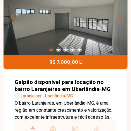
dispõe de portaria 24 horas, playground, quadra
esportiva e quiosque com churrasqueira,
proporcionando mais segurança, lazer e
comodidade para toda a família. Uma excelente
oportunidade para quem busca um apartamento
bem localizado, com condomínio completo e
ótimo custo-benefício. Entre em contato e
agende sua visita!
R$ 7.000,00 L
Galpão disponível para locação no
bairro Laranjeiras em Uberlândia-MG
Laranjeiras - Uberlândia/MG
O bairro Laranjeiras, em Uberlândia-MG, é uma
região em constante crescimento e valorização,
com excelente infraestrutura e fácil acesso às
principais vias da cidade. Localizado em avenida