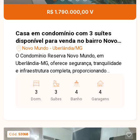
pátio externo poderá ser negociado
separadamente, proporcionando ainda mais
R$ 1.790.000,00 V
flexibilidade ao projeto. Entre em contato para
mais informações e agende uma visita para
conhecer esta excelente oportunidade comercial.
Casa em condomínio com 3 suítes
disponível para venda no bairro Novo
Mundo em Uberlândia-MG
Novo Mundo - Uberlândia/MG
O Condomínio Reserva Novo Mundo, em
Uberlândia-MG, oferece segurança, tranquilidade
e infraestrutura completa, proporcionando
conforto, lazer e qualidade de vida para toda a
família. Com localização privilegiada e fácil
3
3
4
4
acesso às principais vias da cidade, é uma
Dorm.
Suítes
Banho
Garagens
excelente opção para quem busca morar em um
condomínio de alto padrão. Casa com 174m² de
área construída em terreno de 295m², composta
por sala ampla, 03 suítes, sendo 01 suíte máster
com closet, banheiro social, cozinha com balcão,
Cód.
53068
área de serviço e excelente área gourmet com