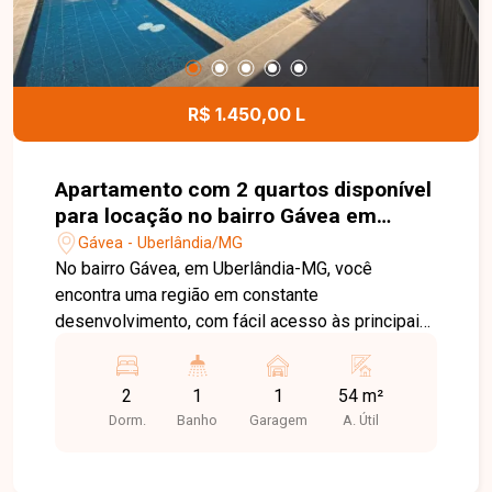
R$ 1.450,00 L
Apartamento com 2 quartos disponível
para locação no bairro Gávea em
Uberlândia-MG
Gávea - Uberlândia/MG
No bairro Gávea, em Uberlândia-MG, você
encontra uma região em constante
desenvolvimento, com fácil acesso às principais
vias da cidade e proximidade com
supermercados, escolas, farmácias e diversos
2
1
1
54 m²
comércios, proporcionando praticidade e
Dorm.
Banho
Garagem
A. Útil
qualidade de vida. Apartamento disponível para
locação com aproximadamente 54 m² de área
privativa. O imóvel conta com sala, cozinha com