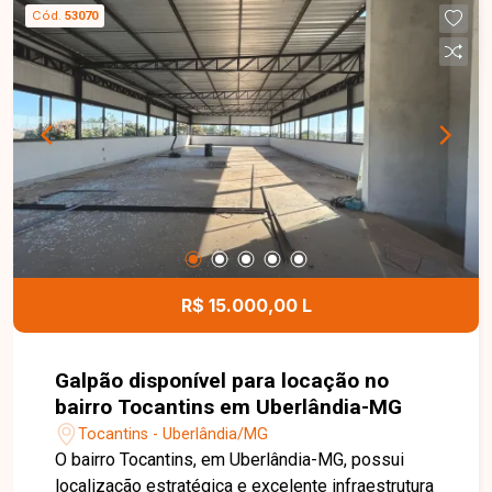
armário e box, cozinha com armários planejados
Cód.
53070
e área de serviço independente. O condomínio
conta com elevador e salão de festas,
proporcionando mais comodidade, segurança e
lazer para toda a família. Entre em contato para
mais informações e agende uma visita para
conhecer este excelente apartamento.
R$ 15.000,00 L
Galpão disponível para locação no
bairro Tocantins em Uberlândia-MG
Tocantins - Uberlândia/MG
O bairro Tocantins, em Uberlândia-MG, possui
localização estratégica e excelente infraestrutura