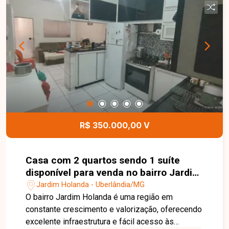
churrasqueira, pia e piscina aquecida com
hidromassagem, ideal para momentos de lazer e
confraternização. O imóvel conta ainda com
torneiras e chuveiros com aquecimento,
acabamento moderno e 04 vagas de garagem,
sendo 02 cobertas e 02 descobertas,
proporcionando conforto, sofisticação e
funcionalidade. Entre em contato para mais
informações e agende uma visita para conhecer
esta excelente oportunidade.
R$ 350.000,00 V
Casa com 2 quartos sendo 1 suíte
disponível para venda no bairro Jardim
Holanda em Uberlândia-MG
Jardim Holanda - Uberlândia/MG
O bairro Jardim Holanda é uma região em
constante crescimento e valorização, oferecendo
excelente infraestrutura e fácil acesso às