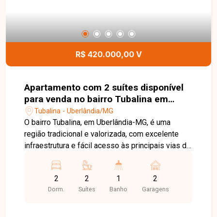
lar aconchegante em uma localização
privilegiada. Entre em contato com a Delta
Imóveis e agende sua visita. Nossa equipe está
pronta para apresentar todos os detalhes deste
imóvel e ajudar você a encontrar o imóvel ideal
R$ 420.000,00 V
para morar ou investir.
Apartamento com 2 suítes disponível
para venda no bairro Tubalina em
Uberlândia-MG
Tubalina - Uberlândia/MG
O bairro Tubalina, em Uberlândia-MG, é uma
região tradicional e valorizada, com excelente
infraestrutura e fácil acesso às principais vias da
cidade. Próximo a supermercados, escolas,
farmácias, restaurantes e diversos comércios,
2
2
1
2
oferece praticidade, conforto e qualidade de vida
Dorm.
Suítes
Banho
Garagens
para toda a família. Apartamento com
aproximadamente 87m² de área privativa,
composto por sala ampla e integrada, 02 suítes,