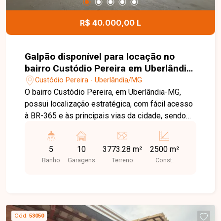
R$ 40.000,00 L
Galpão disponível para locação no
bairro Custódio Pereira em Uberlândia-
MG
Custódio Pereira - Uberlândia/MG
O bairro Custódio Pereira, em Uberlândia-MG,
possui localização estratégica, com fácil acesso
à BR-365 e às principais vias da cidade, sendo
uma excelente região para empresas que
necessitam de logística eficiente, mobilidade e
5
10
3773.28 m²
2500 m²
infraestrutura para grandes operações. Imóvel
Banho
Garagens
Terreno
Const.
comercial com aproximadamente 2.500m² de
área construída, constituído por 03 galpões
amplos, recepção, escritórios, copa, banheiros e
ampla área externa, oferecendo estrutura
completa para operações industriais, logísticas,
Cód.
53050