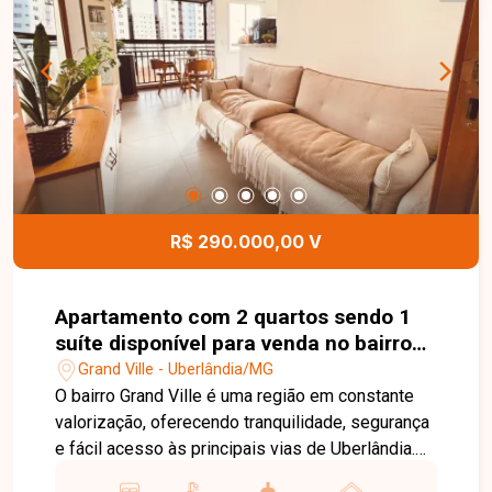
localizações da cidade. Entre em contato para
mais informações e agende uma visita para
conhecer este excelente imóvel.
R$ 290.000,00 V
Apartamento com 2 quartos sendo 1
suíte disponível para venda no bairro
Grand Ville em Uberlândia-MG
Grand Ville - Uberlândia/MG
O bairro Grand Ville é uma região em constante
valorização, oferecendo tranquilidade, segurança
e fácil acesso às principais vias de Uberlândia.
Próximo a supermercados, escolas, farmácias,