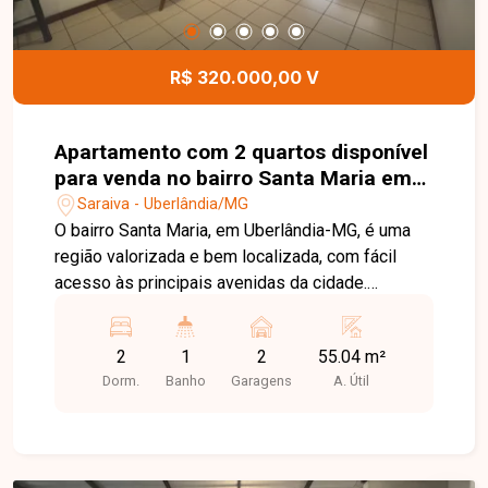
das regiões que mais crescem em Uberlândia.
Entre em contato e agende sua visita!
R$ 320.000,00 V
Apartamento com 2 quartos disponível
para venda no bairro Santa Maria em
Uberlândia-MG
Saraiva - Uberlândia/MG
O bairro Santa Maria, em Uberlândia-MG, é uma
região valorizada e bem localizada, com fácil
acesso às principais avenidas da cidade.
Próximo a supermercados, escolas, farmácias,
restaurantes e diversos comércios, oferece
2
1
2
55.04 m²
praticidade, conforto e qualidade de vida para
Dorm.
Banho
Garagens
A. Útil
seus moradores. Apartamento com ambientes
bem distribuídos, composto por sala ampla em
02 ambientes com acesso à sacada, 02 quartos
com armários planejados, banheiro social com