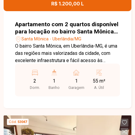
agende uma visita para conhecer este excelente
R$ 1.200,00 L
imóvel.
Apartamento com 2 quartos disponível
para locação no bairro Santa Mônica
em Uberlândia-MG
Santa Mônica - Uberlândia/MG
O bairro Santa Mônica, em Uberlândia-MG, é uma
das regiões mais valorizadas da cidade, com
excelente infraestrutura e fácil acesso às
principais avenidas. Próximo à UFU,
supermercados, escolas, farmácias, restaurantes
2
1
1
55 m²
e diversos comércios, oferece praticidade,
Dorm.
Banho
Garagem
A. Útil
conforto e qualidade de vida. Apartamento
disponível para locação com aproximadamente
55m² de área privativa, composto por sala de TV,
02 quartos, banheiro social com box em blindex,
cozinha com armários e 01 vaga de garagem
Cód.
53047
coberta. Uma excelente opção para quem busca
conforto e praticidade em uma das melhores