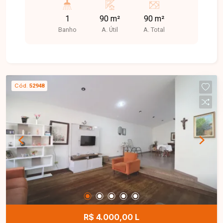
1
90 m²
90 m²
Banho
A. Útil
A. Total
Cód.
52948
R$ 4.000,00 L