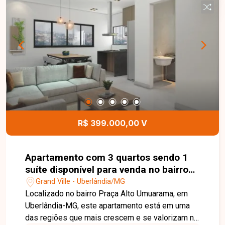
serviço. Os ambientes são bem planejados e
proporcionam excelente aproveitamento dos
espaços, oferecendo conforto e praticidade para
o dia a dia. Esta é uma excelente oportunidade
para quem busca um apartamento moderno,
funcional e bem localizado no bairro Grand Ville.
Agende uma visita e venha conhecer todos os
detalhes deste imóvel.
R$ 399.000,00 V
Apartamento com 3 quartos sendo 1
suíte disponível para venda no bairro
Praça Alto Umuarama em Uberlândia-
Grand Ville - Uberlândia/MG
MG
Localizado no bairro Praça Alto Umuarama, em
Uberlândia-MG, este apartamento está em uma
das regiões que mais crescem e se valorizam na