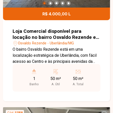
R$ 4.000,00 L
Loja Comercial disponível para
locação no bairro Osvaldo Rezende em
Uberlândia-MG
Osvaldo Rezende - Uberlândia/MG
O bairro Osvaldo Rezende está em uma
localização estratégica de Uberlândia, com fácil
acesso ao Centro e às principais avenidas da
cidade. A região possui grande fluxo de pessoas
e veículos, além de ampla variedade de
1
50 m²
50 m²
comércios, serviços e transporte público, sendo
Banho
A. Útil
A. Total
uma excelente opção para instalação do seu
negócio. Loja comercial com aproximadamente
50 m², composta por amplo espaço interno e 1
banheiro, ideal para diversos segmentos
comerciais. Localizada na Avenida João Pessoa,
Cód.
52958