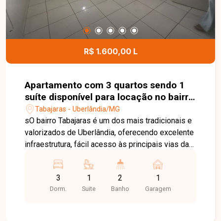
R$ 1.600,00 L
Apartamento com 3 quartos sendo 1
suíte disponível para locação no bairro
Tabajaras em Uberlândia-MG
Tabajaras - Uberlândia/MG
sO bairro Tabajaras é um dos mais tradicionais e
valorizados de Uberlândia, oferecendo excelente
infraestrutura, fácil acesso às principais vias da
cidade e proximidade com supermercados,
escolas, farmácias, restaurantes e diversos
3
1
2
1
serviços. Uma localização privilegiada para quem
Dorm.
Suite
Banho
Garagem
busca conforto, praticidade e qualidade de vida.
Sala de visita, sala de jantar, 3 quartos, sendo 1
suíte, com 2 quartos equipados com armários