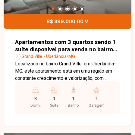
detalhes deste imóvel.
R$ 399.000,00 V
Apartamentos com 3 quartos sendo 1
suíte disponível para venda no bairro
Grand Ville em Uberlândia-MG
Grand Ville - Uberlândia/MG
Localizado no bairro Grand Ville, em Uberlândia-
MG, este apartamento está em uma região em
constante crescimento e valorização, com
excelente infraestrutura e fácil acesso às
principais vias da cidade. Próximo a
3
1
1
1
supermercados, escolas, farmácias, academias e
Dorm.
Suite
Banho
Garagem
diversos comércios e serviços, o bairro oferece
praticidade, conforto e qualidade de vida para
toda a família. O imóvel possui aproximadamente
70 m² de área privativa, distribuídos em sala para