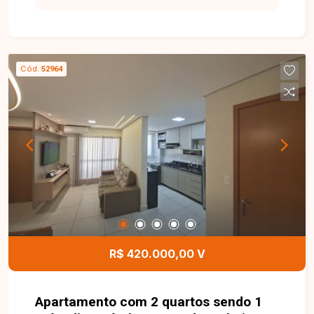
oportunidades para investidores e
empreendedores. Terreno com 600 m² de área
total, localizado na principal avenida do bairro
Novo Mundo. Excelente opção para construção
Cód.
52964
de empreendimento comercial ou residencial, em
uma região com grande potencial de crescimento
e valorização. O imóvel está inserido em um
bairro que oferece toda a infraestrutura
necessária, tornando-se uma excelente
oportunidade para quem deseja investir com
segurança. Entre em contato com a Delta Imóveis
e agende um atendimento. Nossa equipe está à
disposição para fornecer mais informações e
apresentar todos os detalhes desta excelente
oportunidade de investimento.
R$ 420.000,00 V
Apartamento com 2 quartos sendo 1