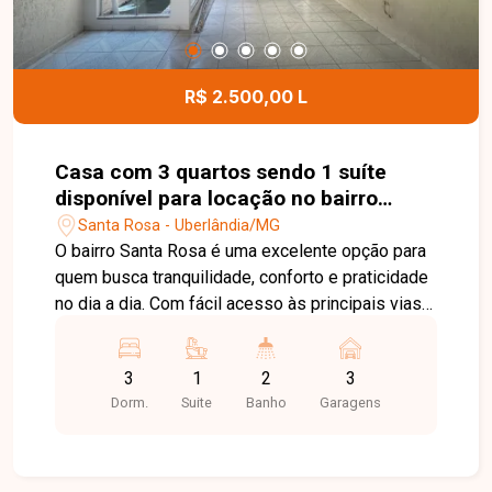
convivência. Como diferencial, o apartamento
também pode ser alugado sem mobília e
eletrodomésticos, com valor a negociar. Esta é
uma excelente oportunidade para quem busca um
R$ 2.500,00 L
apartamento completo, moderno e com
infraestrutura de lazer e segurança no bairro
Jardim Sul. Agende uma visita e venha conhecer
Casa com 3 quartos sendo 1 suíte
todos os detalhes deste imóvel.
disponível para locação no bairro
Santa Rosa em Uberlândia-MG
Santa Rosa - Uberlândia/MG
O bairro Santa Rosa é uma excelente opção para
quem busca tranquilidade, conforto e praticidade
no dia a dia. Com fácil acesso às principais vias
da cidade, a região conta com boa infraestrutura
de comércios, supermercados, escolas e
3
1
2
3
serviços, proporcionando mais qualidade de vida
Dorm.
Suite
Banho
Garagens
para toda a família. Sala ampla em 2 ambientes
com cascata em claraboia, 3 quartos, sendo 1
suíte com espaço para closet, banheiro social
com armário e box em vidro, cozinha ampla com