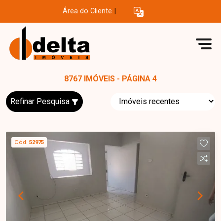
Área do Cliente
|
8767 IMÓVEIS - PÁGINA 4
Refinar Pesquisa
Cód.
52975