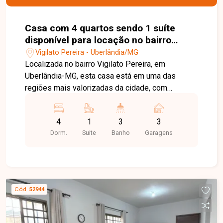
Casa com 4 quartos sendo 1 suíte
disponível para locação no bairro
Vigilato Pereira em Uberlândia-MG.
Vigilato Pereira - Uberlândia/MG
Localizada no bairro Vigilato Pereira, em
Uberlândia-MG, esta casa está em uma das
regiões mais valorizadas da cidade, com
excelente infraestrutura, fácil acesso às
principais vias e proximidade com
4
1
3
3
supermercados, escolas, farmácias, restaurantes
Dorm.
Suite
Banho
Garagens
e diversos comércios e serviços, proporcionando
praticidade, conforto e qualidade de vida. O
imóvel possui aproximadamente 225 m² de área
construída em um terreno de 300 m². Conta com
sala ampla em 02 ambientes, sala de TV, 04
Cód.
52944
quartos, sendo 01 suíte e 03 deles com armários
planejados, banheiro social, cozinha com
armários, área de serviço, despensa, banheiro