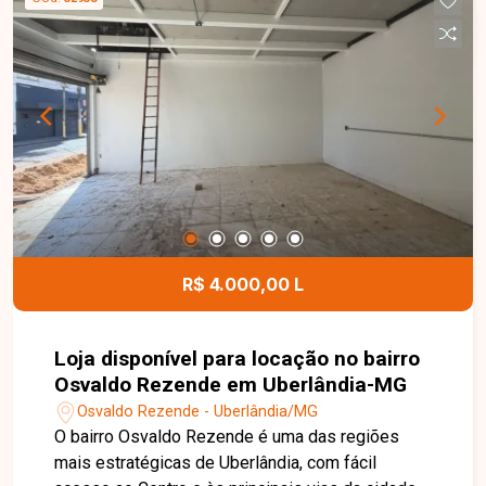
em ponto de grande visibilidade e próxima ao
Terminal Central, proporcionando excelente fluxo
de clientes e fácil acesso. Entre em contato com
a Delta Imóveis e agende uma visita. Nossa
equipe está pronta para apresentar todos os
detalhes deste imóvel e ajudar você a encontrar o
espaço ideal para o seu negócio.
R$ 4.000,00 L
Loja disponível para locação no bairro
Osvaldo Rezende em Uberlândia-MG
Osvaldo Rezende - Uberlândia/MG
O bairro Osvaldo Rezende é uma das regiões
mais estratégicas de Uberlândia, com fácil