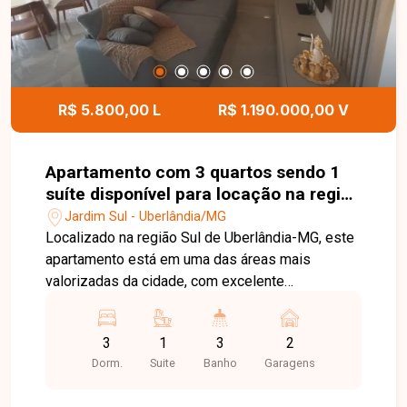
Entre em contato com a Delta Imóveis e agende
sua visita. Nossa equipe está pronta para
apresentar todos os detalhes deste imóvel e
ajudar você a encontrar a oportunidade ideal para
morar ou investir.
R$ 5.800,00 L
R$ 1.190.000,00 V
Apartamento com 3 quartos sendo 1
suíte disponível para locação na região
Sul de Uberlândia-MG
Jardim Sul - Uberlândia/MG
Localizado na região Sul de Uberlândia-MG, este
apartamento está em uma das áreas mais
valorizadas da cidade, com excelente
infraestrutura, fácil acesso às principais avenidas
e proximidade com supermercados, escolas,
3
1
3
2
farmácias, restaurantes, academias e diversos
Dorm.
Suite
Banho
Garagens
comércios e serviços, proporcionando conforto,
praticidade e qualidade de vida. O imóvel possui