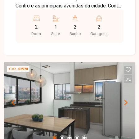
Centro e às principais avenidas da cidade. Conta
com ampla infraestrutura de comércios,
supermercados, escolas, farmácias e diversos
2
1
2
2
serviços, oferecendo praticidade e qualidade de
Dorm.
Suite
Banho
Garagens
vida. Apartamento com excelente acabamento,
moderno e muito bem distribuído. O imóvel
dispõe de sala de visitas integrada à sala de
jantar, equipada com painel para TV e ventilador
de teto, 02 quartos, sendo 01 suíte com closet,
Cód.
52970
armários planejados e varanda, além de banheiro
social. A suíte possui banheiro com box em vidro
temperado, armário sob a pia e espelho. A
cozinha é planejada, equipada com armários,
forno, cooktop e bancada, além de lavanderia
independente. A varanda gourmet, com acesso
pela sala e pela cozinha, conta com armários
planejados, proporcionando um ambiente ideal
para receber familiares e amigos. O imóvel