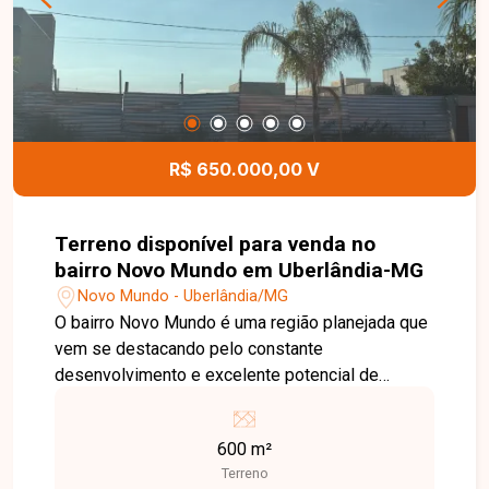
Entre em contato e agende sua visita!
R$ 650.000,00 V
Terreno disponível para venda no
bairro Novo Mundo em Uberlândia-MG
Novo Mundo - Uberlândia/MG
O bairro Novo Mundo é uma região planejada que
vem se destacando pelo constante
desenvolvimento e excelente potencial de
valorização. Com infraestrutura completa, ruas
tranquilas, áreas de lazer e fácil acesso às
600 m²
principais vias da cidade, o bairro oferece
Terreno
qualidade de vida para moradores e ótimas