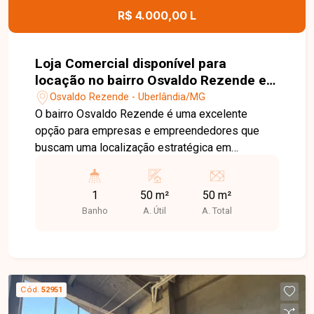
R$ 4.000,00 L
Loja Comercial disponível para
locação no bairro Osvaldo Rezende em
Uberlândia-MG
Osvaldo Rezende - Uberlândia/MG
O bairro Osvaldo Rezende é uma excelente
opção para empresas e empreendedores que
buscam uma localização estratégica em
Uberlândia. Com fácil acesso ao Centro e às
principais avenidas da cidade, a região possui
1
50 m²
50 m²
intenso fluxo de pessoas, ampla oferta de
Banho
A. Útil
A. Total
comércios e serviços, além de estar próxima ao
Terminal Central, proporcionando praticidade e
grande visibilidade para o seu negócio. Loja
comercial com aproximadamente 50 m² de área,
composta por amplo espaço interno e 1 banheiro.
Cód.
52951
Localizada na Avenida João Pessoa, em