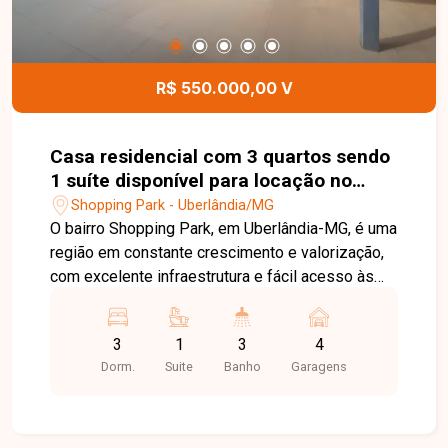
agende sua visita!
R$ 550.000,00 V
Casa residencial com 3 quartos sendo
1 suíte disponível para locação no
bairro Shopping Park em Uberlândia-
Shopping Park - Uberlândia/MG
MG
O bairro Shopping Park, em Uberlândia-MG, é uma
região em constante crescimento e valorização,
com excelente infraestrutura e fácil acesso às
principais vias da cidade. Próximo a
supermercados, escolas, farmácias, comércios e
3
1
3
4
diversos serviços, oferece praticidade, conforto
Dorm.
Suite
Banho
Garagens
e qualidade de vida para toda a família. Casa com
ambientes amplos e bem distribuídos, composta
por sala em 02 ambientes, 03 quartos, sendo 01
suíte com armário planejado, banheiro social com