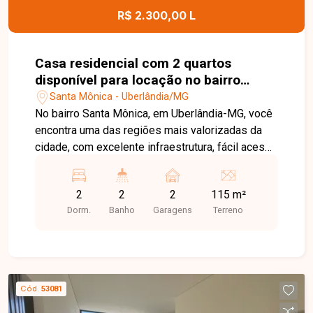
com ótima infraestrutura. Entre em contato e
R$ 2.300,00 L
agende sua visita!
Casa residencial com 2 quartos
disponível para locação no bairro
Santa Mônica em Uberlândia-MG
Santa Mônica - Uberlândia/MG
No bairro Santa Mônica, em Uberlândia-MG, você
encontra uma das regiões mais valorizadas da
cidade, com excelente infraestrutura, fácil acesso
às principais avenidas e proximidade com
supermercados, escolas, farmácias, restaurantes,
2
2
2
115 m²
universidades e diversos comércios,
Dorm.
Banho
Garagens
Terreno
proporcionando praticidade e qualidade de vida.
Casa disponível para locação em excelente
localização. O imóvel conta com sala ampla, 2
quartos, banheiro social, cozinha com armário
sob a pia, área de serviço com banheiro de apoio
Cód.
53081
e 2 vagas de garagem, sendo 1 coberta. Os