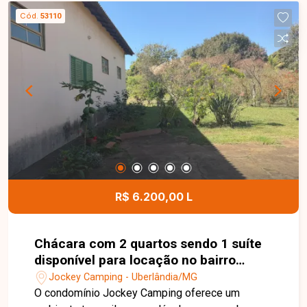
Cód.
53110
R$ 6.200,00 L
Chácara com 2 quartos sendo 1 suíte
disponível para locação no bairro
Jockey Camping em Uberlândia-MG
Jockey Camping - Uberlândia/MG
O condomínio Jockey Camping oferece um