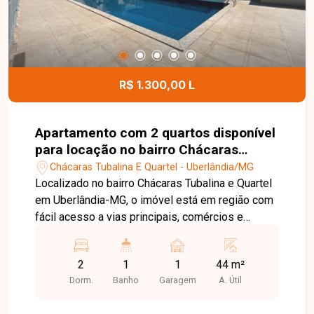
Entre em contato com a Delta Imóveis e agende
sua visita. Nossa equipe está pronta para
apresentar todos os detalhes deste excelente
apartamento e auxiliar você na realização de um
ótimo negócio.
R$ 1.300,00 L
Apartamento com 2 quartos disponível
para locação no bairro Chácaras
Tubalina E Quartel em Uberlândia-MG
Chácaras Tubalina E Quartel - Uberlândia/MG
Localizado no bairro Chácaras Tubalina e Quartel
em Uberlândia-MG, o imóvel está em região com
fácil acesso a vias principais, comércios e
serviços, proporcionando praticidade no dia a dia.
O apartamento é novo primeira locação no
2
1
1
44 m²
segundo piso apenas um lance de escada,
Dorm.
Banho
Garagem
A. Útil
composto por sala em 2 ambientes, cozinha, área
de serviço com tanque, banheiro social com box