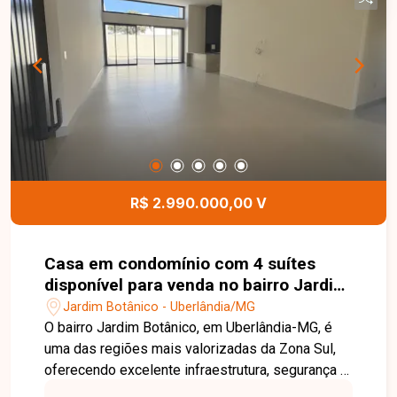
ambientes são bem distribuídos, oferecendo
conforto e funcionalidade para o dia a dia. Uma
excelente oportunidade para quem busca morar
em uma casa bem localizada, em um dos bairros
mais desejados de Uberlândia. Entre em contato
e agende sua visita!
R$ 2.990.000,00 V
Casa em condomínio com 4 suítes
disponível para venda no bairro Jardim
Botânico em Uberlândia-MG
Jardim Botânico - Uberlândia/MG
O bairro Jardim Botânico, em Uberlândia-MG, é
uma das regiões mais valorizadas da Zona Sul,
oferecendo excelente infraestrutura, segurança e
fácil acesso às principais vias da cidade.