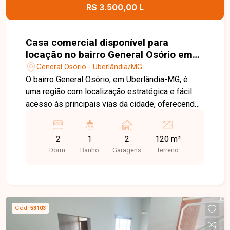
R$ 3.500,00 L
Casa comercial disponível para
locação no bairro General Osório em
Uberlândia-MG
General Osório - Uberlândia/MG
O bairro General Osório, em Uberlândia-MG, é
uma região com localização estratégica e fácil
acesso às principais vias da cidade, oferecendo
praticidade para empresas e profissionais. A
proximidade com comércios, serviços e outros
2
1
2
120 m²
estabelecimentos torna a região uma excelente
Dorm.
Banho
Garagens
Terreno
opção para instalação de atividades comerciais.
Casa comercial composta por 02 salas, cozinha,
banheiro com acessibilidade e 01 vaga de
estacionamento na área comercial. O imóvel
possui Habite-se, proporcionando mais
Cód.
53103
segurança e regularidade para utilização
comercial. Entre em contato para mais