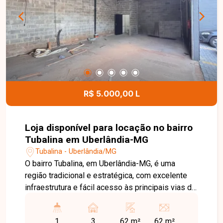
praticidade e comodidade para clientes e
colaboradores. Entre em contato para mais
informações e agende uma visita para conhecer
esta excelente oportunidade comercial.
R$ 5.000,00 L
Loja disponível para locação no bairro
Tubalina em Uberlândia-MG
Tubalina - Uberlândia/MG
O bairro Tubalina, em Uberlândia-MG, é uma
região tradicional e estratégica, com excelente
infraestrutura e fácil acesso às principais vias da
cidade. Localizado próximo a comércios,
supermercados, escolas, farmácias e diversos
1
3
62 m²
62 m²