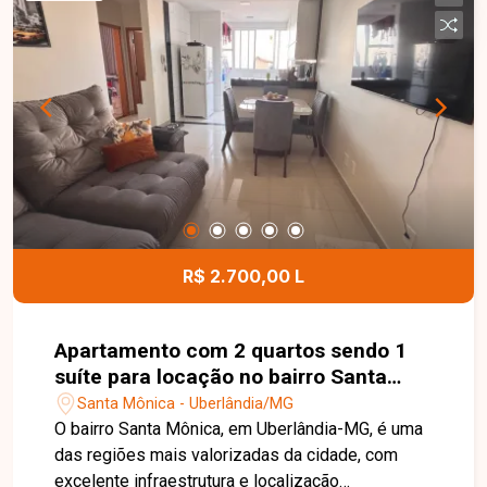
conforto, praticidade e uma localização
privilegiada. Agende sua visita e venha conhecer
este imóvel!
R$ 2.700,00 L
Apartamento com 2 quartos sendo 1
suíte para locação no bairro Santa
Mônica em Uberlândia-MG
Santa Mônica - Uberlândia/MG
O bairro Santa Mônica, em Uberlândia-MG, é uma
das regiões mais valorizadas da cidade, com
excelente infraestrutura e localização