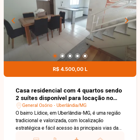
informações e agende uma visita para conhecer
esta excelente oportunidade.
R$ 4.500,00 L
Casa residencial com 4 quartos sendo
2 suítes disponível para locação no
bairro General Osório em Uberlândia-
General Osório - Uberlândia/MG
MG
O bairro Lídice, em Uberlândia-MG, é uma região
tradicional e valorizada, com localização
estratégica e fácil acesso às principais vias da
cidade. Próximo a comércios, escolas,