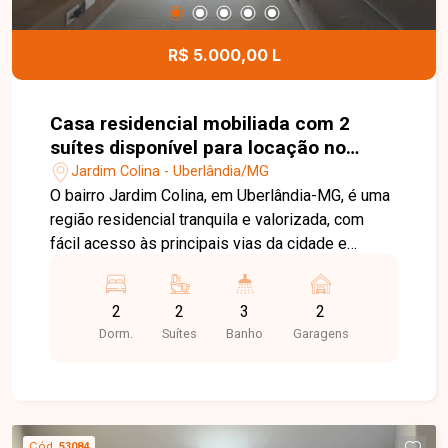
R$ 5.000,00 L
Casa residencial mobiliada com 2
suítes disponível para locação no
bairro Jardim Colina em Uberlândia-
Jardim Colina - Uberlândia/MG
MG
O bairro Jardim Colina, em Uberlândia-MG, é uma
região residencial tranquila e valorizada, com
fácil acesso às principais vias da cidade e
excelente infraestrutura. Próximo a
supermercados, escolas, farmácias e diversos
2
2
3
2
comércios, oferece praticidade, segurança e
Dorm.
Suítes
Banho
Garagens
qualidade de vida para toda a família. Linda casa
sobrado totalmente mobiliada, distribuída em
dois pavimentos. No 1º piso, o imóvel conta com
sala em 02 ambientes equipada com sofá,
rack/painel com TV, mesa com cadeiras e
Cód.
53084