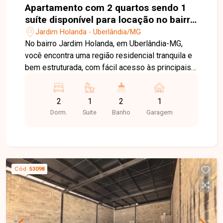
Apartamento com 2 quartos sendo 1
suíte disponível para locação no bairro
Jardim Holanda em Uberlândia-MG
Jardim Holanda - Uberlândia/MG
No bairro Jardim Holanda, em Uberlândia-MG,
você encontra uma região residencial tranquila e
bem estruturada, com fácil acesso às principais
vias da cidade e proximidade com
supermercados, escolas, farmácias e diversos
2
1
2
1
comércios, proporcionando praticidade e
Dorm.
Suite
Banho
Garagem
qualidade de vida. Apartamento disponível para
locação com aproximadamente 75 m² de área
privativa. O imóvel conta com sala equipada com
painel, ar-condicionado e cortina, 2 quartos com
armários, sendo 1 suíte com ar-condicionado,
Cód.
53098
banheiro social com box e armários, cozinha com
armários, fogão e forno, área de serviço e 1 vaga
de garagem. O valor do condomínio já está
incluso na locação, proporcionando mais
praticidade no planejamento mensal. O