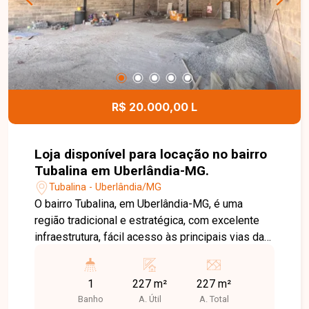
condomínio oferece excelente estrutura de lazer
e comodidade, com piscina, salão de festas, 3
espaços gourmet, espaço fitness, pista para
caminhada, elevador, portaria e coletor de lixo em
cada bloco, garantindo mais segurança, conforto
e qualidade de vida aos moradores. Uma
R$ 20.000,00 L
excelente oportunidade para quem busca um
apartamento completo, bem equipado e em
condomínio com ótima infraestrutura. Entre em
Loja disponível para locação no bairro
contato e agende sua visita!
Tubalina em Uberlândia-MG.
Tubalina - Uberlândia/MG
O bairro Tubalina, em Uberlândia-MG, é uma
região tradicional e estratégica, com excelente
infraestrutura, fácil acesso às principais vias da
cidade e grande fluxo de veículos e
consumidores. A localização oferece
1
227 m²
227 m²
proximidade a comércios, supermercados,
Banho
A. Útil
A. Total
escolas, farmácias e diversos serviços, sendo