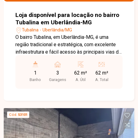
Loja disponível para locação no bairro
Tubalina em Uberlândia-MG
Tubalina - Uberlândia/MG
O bairro Tubalina, em Uberlândia-MG, é uma
região tradicional e estratégica, com excelente
infraestrutura e fácil acesso às principais vias da
cidade. Localizado próximo a comércios,
supermercados, escolas, farmácias e diversos
1
3
62 m²
62 m²
serviços, oferece praticidade e grande fluxo de
Banho
Garagens
A. Útil
A. Total
pessoas e veículos, sendo uma excelente opção
para negócios. Loja comercial com
aproximadamente 62m² de área construída,
localizada em via de grande fluxo,
proporcionando alta visibilidade para a empresa
Cód.
53101
e fácil acesso aos clientes. O imóvel conta com
porta automatizada, banheiro acessível e 03
vagas de estacionamento, oferecendo