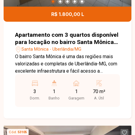
R$ 1.800,00 L
Apartamento com 3 quartos disponível
para locação no bairro Santa Mônica
em Uberlândia-MG
Santa Mônica - Uberlândia/MG
O bairro Santa Mônica é uma das regiões mais
valorizadas e completas de Uberlândia-MG, com
excelente infraestrutura e fácil acesso a
comércios, supermercados, escolas,
universidades, serviços e principais vias da
3
1
1
70 m²
cidade, oferecendo praticidade e qualidade de
Dorm.
Banho
Garagem
A. Útil
vida para seus moradores. Apartamento com 70
m², possui sala ampla, 03 quartos sendo 01 com
armários, banheiro social, cozinha com armários,
área de serviço e 01 vaga de garagem coberta.
Uma excelente oportunidade para quem busca
Cód.
53105