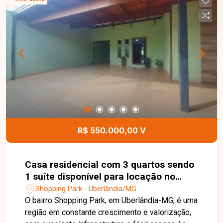
ambientes amplos e bem distribuídos,
proporcionando conforto e funcionalidade para
toda a família. Uma excelente oportunidade para
quem busca um imóvel confortável, bem
localizado e com o diferencial de uma suíte com
hidromassagem em uma das regiões que mais
crescem em Uberlândia. Entre em contato e
agende sua visita!
R$ 550.000,00 V
Casa residencial com 3 quartos sendo
1 suíte disponível para locação no
bairro Shopping Park em Uberlândia-
Shopping Park - Uberlândia/MG
MG
O bairro Shopping Park, em Uberlândia-MG, é uma
região em constante crescimento e valorização,