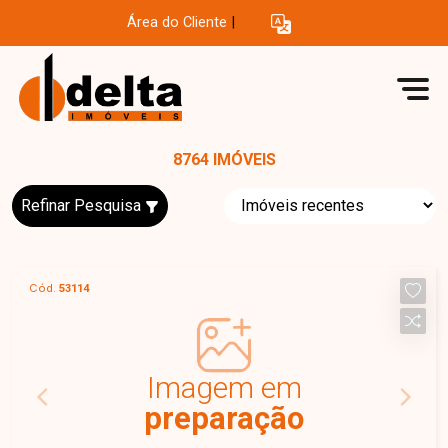
Área do Cliente
|
8764 IMÓVEIS
Refinar Pesquisa
Cód.
53114
Imagem em
preparação