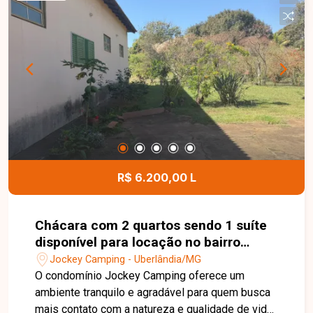
e portão com 3 metros de altura, oferecendo
praticidade e funcionalidade para diferentes
atividades. Possui ainda Habite-se, AVCB,
acessibilidade e documentação em ordem, além
de energia monofásica. Entre em contato para
mais informações e agende uma visita para
conhecer esta excelente oportunidade comercial.
R$ 6.200,00 L
Chácara com 2 quartos sendo 1 suíte
disponível para locação no bairro
Jockey Camping em Uberlândia-MG
Jockey Camping - Uberlândia/MG
O condomínio Jockey Camping oferece um
ambiente tranquilo e agradável para quem busca
mais contato com a natureza e qualidade de vida,