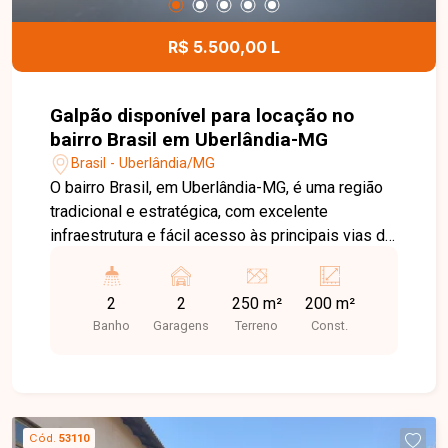
R$ 5.500,00 L
Galpão disponível para locação no
bairro Brasil em Uberlândia-MG
Brasil - Uberlândia/MG
O bairro Brasil, em Uberlândia-MG, é uma região
tradicional e estratégica, com excelente
infraestrutura e fácil acesso às principais vias da
cidade. Próximo ao Centro, conta com ampla
oferta de comércios, bancos, restaurantes,
2
2
250 m²
200 m²
escolas e serviços, sendo uma excelente
Banho
Garagens
Terreno
Const.
localização para empresas e atividades
comerciais. Ótimo galpão comercial com área
total de 250m², sendo aproximadamente 200m²
de área construída. O imóvel conta com
escritório, 02 banheiros, pé-direito de 4,5 metros
Cód.
53110