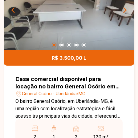
armário e box em blindex e 01 vaga de garagem.
O condomínio dispõe de elevador,
proporcionando mais conforto e praticidade aos
moradores. Entre em contato para mais
informações e agende uma visita para conhecer
este excelente apartamento mobiliado.
R$ 3.500,00 L
Casa comercial disponível para
locação no bairro General Osório em
Uberlândia-MG
General Osório - Uberlândia/MG
O bairro General Osório, em Uberlândia-MG, é
uma região com localização estratégica e fácil
acesso às principais vias da cidade, oferecendo
praticidade para empresas e profissionais. A
proximidade com comércios, serviços e outros
2
1
2
120 m²