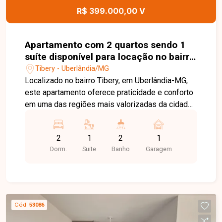
esta excelente oportunidade.
R$ 399.000,00 V
Apartamento com 2 quartos sendo 1
suíte disponível para locação no bairro
Tibery em Uberlândia-MG
Tibery - Uberlândia/MG
Localizado no bairro Tibery, em Uberlândia-MG,
este apartamento oferece praticidade e conforto
em uma das regiões mais valorizadas da cidade.
O bairro conta com fácil acesso às principais
avenidas, ampla variedade de comércios,
2
1
2
1
supermercados, farmácias, restaurantes, além de
Dorm.
Suite
Banho
Garagem
estar próximo a instituições de ensino e diversos
serviços que tornam a rotina mais prática e
conveniente. Apartamento com 65,42m², sala
ampla em 2 ambientes com acesso à sacada e
vista livre, 2 quartos, sendo 1 suíte, banheiros
Cód.
53086
com armário, espelho e box em blindex, cozinha