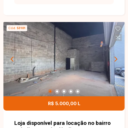
para negócios. Loja comercial com
aproximadamente 62m² de área construída,
localizada em via de grande fluxo,
proporcionando alta visibilidade para a empresa
Cód.
53101
e fácil acesso aos clientes. O imóvel conta com
porta automatizada, banheiro acessível e 03
vagas de estacionamento, oferecendo
praticidade e comodidade para clientes e
colaboradores. Entre em contato para mais
informações e agende uma visita para conhecer
esta excelente oportunidade comercial.
R$ 5.000,00 L
Loja disponível para locação no bairro