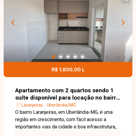
em estilo americana revestida com armários
planejados e balcão para refeições, área de
serviço integrada e 1 vaga de garagem. Não
perca a oportunidade de morar em um imóvel que
reúne conforto, funcionalidade e excelente
localização. Entre em contato com a Delta
Imóveis e agende sua visita para conhecer este
apartamento!
R$ 1.800,00 L
Apartamento com 2 quartos sendo 1
suíte disponível para locação no bairro
Laranjeiras em Uberlândia-MG
Laranjeiras - Uberlândia/MG
O bairro Laranjeiras, em Uberlândia-MG, é uma
região em crescimento, com fácil acesso a
importantes vias da cidade e boa infraestrutura,
além de proximidade com comércios e serviços.