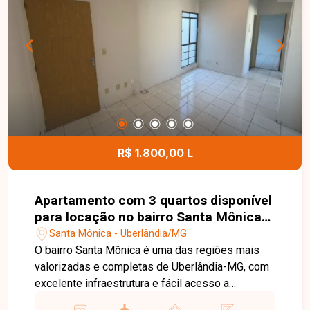
com churrasqueira, depósito no fundo e garagem
para 2 carros. Condomínio: conforme cadastro.
Agende sua visita e venha conhecer de perto
todos os detalhes deste imóvel. Uma excelente
oportunidade para quem busca espaço, conforto
e uma localização privilegiada em Uberlândia.
R$ 1.800,00 L
Apartamento com 3 quartos disponível
para locação no bairro Santa Mônica
em Uberlândia-MG
Santa Mônica - Uberlândia/MG
O bairro Santa Mônica é uma das regiões mais
valorizadas e completas de Uberlândia-MG, com
excelente infraestrutura e fácil acesso a
comércios, supermercados, escolas,