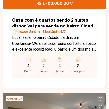
R$ 1.700.000,00 V
Casa com 4 quartos sendo 2 suítes
disponível para venda no bairro Cidade
Jardim em Uberlândia-MG
Cidade Jardim - Uberlândia/MG
Localizada no bairro Cidade Jardim, em
Uberlândia-MG, esta casa reúne conforto, espaço
e excelente localização. O bairro é um dos mais
tradicionais da cidade, oferecendo infraestrutura
completa, fácil acesso às principais vias, ampla
4
2
4
2
variedade de comércios, serviços, escolas e
Dorm.
Suítes
Banho
Garagens
opções de lazer, proporcionando praticidade e
qualidade de vida para toda a família. A casa
possui 240 m² de área construída em terreno de
420 m². Conta com sala em dois ambientes, 4
quartos, sendo 2 suítes, banheiro social, banheiro
Cód.
53107
externo, cozinha espaçosa, lavanderia, além de
jardim de inverno, escritório, varanda gourmet