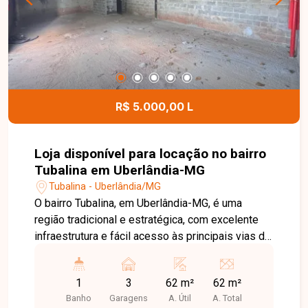
com 02 vagas de garagem na área residencial e
01 vaga na área comercial, proporcionando
excelente aproveitamento dos espaços para
diferentes finalidades. Entre em contato para
mais informações e agende uma visita para
conhecer esta excelente oportunidade.
R$ 5.000,00 L
Loja disponível para locação no bairro
Tubalina em Uberlândia-MG
Tubalina - Uberlândia/MG
O bairro Tubalina, em Uberlândia-MG, é uma
região tradicional e estratégica, com excelente
infraestrutura e fácil acesso às principais vias da
cidade. Localizado próximo a comércios,
supermercados, escolas, farmácias e diversos
1
3
62 m²
62 m²
serviços, oferece praticidade e grande fluxo de
Banho
Garagens
A. Útil
A. Total
pessoas e veículos, sendo uma excelente opção