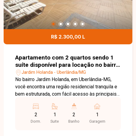
esta excelente oportunidade comercial.
R$ 2.300,00 L
Apartamento com 2 quartos sendo 1
suíte disponível para locação no bairro
Jardim Holanda em Uberlândia-MG
Jardim Holanda - Uberlândia/MG
No bairro Jardim Holanda, em Uberlândia-MG,
você encontra uma região residencial tranquila e
bem estruturada, com fácil acesso às principais
vias da cidade e proximidade com
supermercados, escolas, farmácias e diversos
2
1
2
1
comércios, proporcionando praticidade e
Dorm.
Suite
Banho
Garagem
qualidade de vida. Apartamento disponível para
locação com aproximadamente 75 m² de área