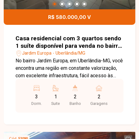
R$ 580.000,00 V
Casa residencial com 3 quartos sendo
1 suíte disponível para venda no bairro
Jardim Europa em Uberlândia-MG
Jardim Europa - Uberlândia/MG
No bairro Jardim Europa, em Uberlândia-MG, você
encontra uma região em constante valorização,
com excelente infraestrutura, fácil acesso às
principais avenidas da cidade e proximidade com
supermercados, escolas, farmácias e diversos
3
1
2
2
comércios, proporcionando praticidade e
Dorm.
Suite
Banho
Garagens
qualidade de vida. Casa disponível para venda
em excelente localização, composta por sala
ampla, 3 quartos, sendo 1 suíte com
hidromassagem, banheiro social, cozinha, área de
serviço e 2 vagas de garagem. O imóvel oferece
Cód.
53090