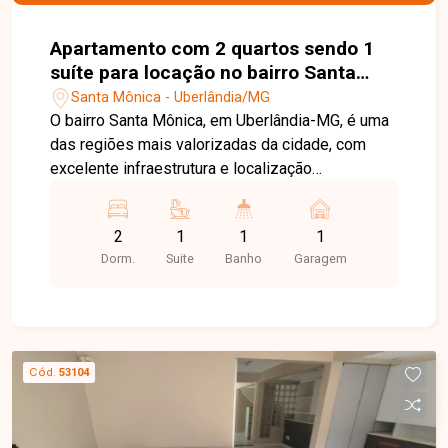
Apartamento com 2 quartos sendo 1
suíte para locação no bairro Santa
Mônica em Uberlândia-MG
Santa Mônica - Uberlândia/MG
O bairro Santa Mônica, em Uberlândia-MG, é uma
das regiões mais valorizadas da cidade, com
excelente infraestrutura e localização
privilegiada, especialmente por sua proximidade
à Universidade Federal de Uberlândia (UFU). A
2
1
1
1
região conta com ampla oferta de
Dorm.
Suite
Banho
Garagem
supermercados, restaurantes, farmácias, bancos,
escolas e diversos serviços, sendo uma
excelente opção para estudantes, professores e
profissionais. Apartamento mobiliado composto
por sala em 02 ambientes, cozinha planejada, 02
Cód.
53104
quartos, sendo 01 suíte com sacada e armário
planejado, além de ar-condicionado nos 02
quartos. Conta ainda com banheiro social com