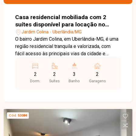
Casa residencial mobiliada com 2
suítes disponível para locação no
bairro Jardim Colina em Uberlândia-
Jardim Colina - Uberlândia/MG
MG
O bairro Jardim Colina, em Uberlândia-MG, é uma
região residencial tranquila e valorizada, com
fácil acesso às principais vias da cidade e
excelente infraestrutura. Próximo a
supermercados, escolas, farmácias e diversos
2
2
3
2
comércios, oferece praticidade, segurança e
Dorm.
Suítes
Banho
Garagens
qualidade de vida para toda a família. Linda casa
sobrado totalmente mobiliada, distribuída em
dois pavimentos. No 1º piso, o imóvel conta com
sala em 02 ambientes equipada com sofá,
rack/painel com TV, mesa com cadeiras e
Cód.
53084
cortinas, lavabo, cozinha com armários
planejados, bancada, geladeira, cooktop e
eletrodomésticos, além de área de serviço com