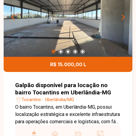
proporcionando mais comodidade, segurança e
lazer para toda a família. Entre em contato para
mais informações e agende uma visita para
conhecer este excelente apartamento.
R$ 15.000,00 L
Galpão disponível para locação no
bairro Tocantins em Uberlândia-MG
Tocantins - Uberlândia/MG
O bairro Tocantins, em Uberlândia-MG, possui
localização estratégica e excelente infraestrutura
para operações comerciais e logísticas, com fácil
acesso à BR-365 e às principais vias da cidade.