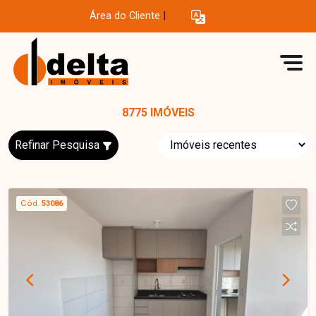
Área do Cliente
|
8775 IMÓVEIS
Refinar Pesquisa
Cód.
53086