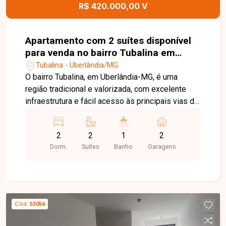
imóvel e ajudar você a encontrar o imóvel ideal
R$ 420.000,00 V
para morar ou investir.
Apartamento com 2 suítes disponível
para venda no bairro Tubalina em
Uberlândia-MG
Tubalina - Uberlândia/MG
O bairro Tubalina, em Uberlândia-MG, é uma
região tradicional e valorizada, com excelente
infraestrutura e fácil acesso às principais vias da
cidade. Próximo a supermercados, escolas,
farmácias, restaurantes e diversos comércios,
2
2
1
2
oferece praticidade, conforto e qualidade de vida
Dorm.
Suítes
Banho
Garagens
para toda a família. Apartamento com
aproximadamente 87m² de área privativa,
composto por sala ampla e integrada, 02 suítes,
sendo 01 com closet, lavabo, cozinha com
armários planejados e área de serviço
Cód.
53056
independente. O imóvel conta ainda com 02
vagas de garagem livres, oferecendo ambientes