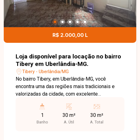
oportunidade comercial.
R$ 2.000,00 L
Loja disponível para locação no bairro
Tibery em Uberlândia-MG.
Tibery - Uberlândia/MG
No bairro Tibery, em Uberlândia-MG, você
encontra uma das regiões mais tradicionais e
valorizadas da cidade, com excelente
infraestrutura, grande fluxo de pessoas e fácil
acesso às principais avenidas, além de estar
1
30 m²
30 m²
próximo a comércios, bancos, supermercados e
Banho
A. Útil
A. Total
diversos serviços. Loja disponível para locação
com aproximadamente 30 m² de área construída.
O imóvel conta com amplo espaço principal, 1