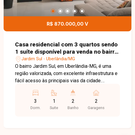
apartamento moderno, bem localizado e com
condomínio completo em uma das regiões que
mais crescem em Uberlândia. Entre em contato e
R$ 870.000,00 V
agende sua visita!
Casa residencial com 3 quartos sendo
1 suíte disponível para venda no bairro
Jardim Sul em Uberlândia-MG
Jardim Sul - Uberlândia/MG
O bairro Jardim Sul, em Uberlândia-MG, é uma
região valorizada, com excelente infraestrutura e
fácil acesso às principais vias da cidade.
Próximo a supermercados, escolas, farmácias,
restaurantes e diversos serviços, oferece
3
1
2
2
praticidade, conforto e qualidade de vida para
Dorm.
Suite
Banho
Garagens
toda a família. Casa com aproximadamente
100m² de área construída em terreno de 180m²,
composta por sala com pé-direito alto, painel
planejado e ampla janela, 03 quartos, sendo 01