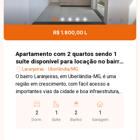
R$ 1.800,00 L
Apartamento com 2 quartos sendo 1
suíte disponível para locação no bairro
Laranjeiras em Uberlândia-MG
Laranjeiras - Uberlândia/MG
O bairro Laranjeiras, em Uberlândia-MG, é uma
região em crescimento, com fácil acesso a
importantes vias da cidade e boa infraestrutura,
além de proximidade com comércios e serviços.
Apartamento novo, primeira locação, composto
2
1
2
1
por sala em 2 ambientes, cozinha com armários
Dorm.
Suite
Banho
Garagem
planejados e cooktop, sacada integrada sendo
área de serviço, 2 quartos sendo 1 suíte com
armário, 1 banheiro social ambos banheiros com