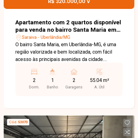
R$ 320.000,00 V
Apartamento com 2 quartos disponível
para venda no bairro Santa Maria em
Uberlândia-MG
Saraiva - Uberlândia/MG
O bairro Santa Maria, em Uberlândia-MG, é uma
região valorizada e bem localizada, com fácil
acesso às principais avenidas da cidade.
Próximo a supermercados, escolas, farmácias,
restaurantes e diversos comércios, oferece
2
1
2
55.04 m²
praticidade, conforto e qualidade de vida para
Dorm.
Banho
Garagens
A. Útil
seus moradores. Apartamento com ambientes
bem distribuídos, composto por sala ampla em
02 ambientes com acesso à sacada, 02 quartos
com armários planejados, banheiro social com
armário e box, cozinha com armários planejados
Cód.
53070
e área de serviço independente. O condomínio
conta com elevador e salão de festas,