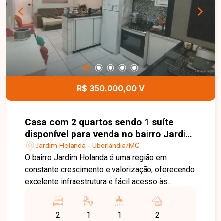
torneiras e chuveiros com aquecimento,
acabamento moderno e 04 vagas de garagem,
sendo 02 cobertas e 02 descobertas,
proporcionando conforto, sofisticação e
funcionalidade. Entre em contato para mais
informações e agende uma visita para conhecer
esta excelente oportunidade.
R$ 350.000,00 V
Casa com 2 quartos sendo 1 suíte
disponível para venda no bairro Jardim
Holanda em Uberlândia-MG
Jardim Holanda - Uberlândia/MG
O bairro Jardim Holanda é uma região em
constante crescimento e valorização, oferecendo
excelente infraestrutura e fácil acesso às
principais vias de Uberlândia. Próximo a
supermercados, escolas, farmácias, comércios e
2
1
1
2
diversos serviços, o bairro proporciona