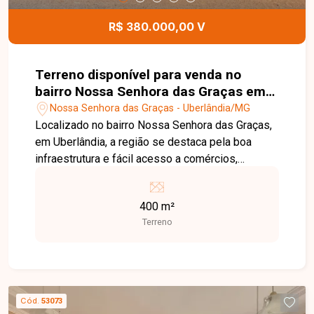
Entre em contato e agende sua visita!
R$ 380.000,00 V
Terreno disponível para venda no
bairro Nossa Senhora das Graças em
Uberlândia MG
Nossa Senhora das Graças - Uberlândia/MG
Localizado no bairro Nossa Senhora das Graças,
em Uberlândia, a região se destaca pela boa
infraestrutura e fácil acesso a comércios,
escolas e serviços essenciais, sendo uma ótima
opção para quem busca praticidade no dia a dia.
400 m²
O imóvel possui 400 m² de terreno, amplo e bem
Terreno
localizado dentro do bairro, ideal para construção
de barracão. Uma excelente oportunidade para
quem deseja construir ou investir em uma região
estratégica. Entre em contato para mais
informações!
Cód.
53073