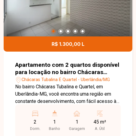
atividades comerciais. Uma excelente opção para
clínicas, escritórios, escolas, consultórios ou
empresas que buscam um imóvel amplo,
funcional e muito bem localizado. Entre em
contato para mais informações e agende uma
visita para conhecer esta excelente oportunidade
R$ 1.300,00 L
comercial.
Apartamento com 2 quartos disponível
para locação no bairro Chácaras
Tubalina E Quartel em Uberlândia-MG
Chácaras Tubalina E Quartel - Uberlândia/MG
No bairro Chácaras Tubalina e Quartel, em
Uberlândia-MG, você encontra uma região em
constante desenvolvimento, com fácil acesso às
principais vias da cidade e proximidade com
supermercados, escolas, farmácias e diversos
2
1
1
45 m²
comércios, proporcionando praticidade e
Dorm.
Banho
Garagem
A. Útil
qualidade de vida. Apartamento disponível para