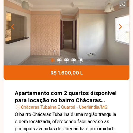
R$ 1.600,00 L
Apartamento com 2 quartos disponível
para locação no bairro Chácaras
Tubalina em Uberlândia-MG
Chácaras Tubalina E Quartel - Uberlândia/MG
O bairro Chácaras Tubalina é uma região tranquila
e bem localizada, oferecendo fácil acesso às
principais avenidas de Uberlândia e proximidade