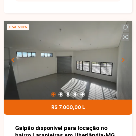
locação com aproximadamente 45 m² de área
privativa. O imóvel conta com sala, cozinha com
armários planejados, 2 quartos, banheiro social e
1 vaga de garagem. Os ambientes são bem
Cód.
53065
distribuídos, oferecendo conforto e
funcionalidade para o dia a dia. O condomínio
dispõe de portaria 24 horas, playground, quadra
esportiva e quiosque com churrasqueira,
proporcionando mais segurança, lazer e
comodidade para toda a família. Uma excelente
oportunidade para quem busca um apartamento
bem localizado, com condomínio completo e
ótimo custo-benefício. Entre em contato e
agende sua visita!
R$ 7.000,00 L
Galpão disponível para locação no
bairro Laranjeiras em Uberlândia-MG