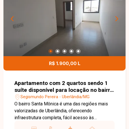
modernos, bem distribuídos e prontos para
morar, ideal para quem busca conforto e
funcionalidade. Entre em contato para mais
informações e agende uma visita para conhecer
este excelente apartamento.
R$ 1.900,00 L
Apartamento com 2 quartos sendo 1
suíte disponível para locação no bairro
Santa Mônica em Uberlândia-MG
Segismundo Pereira - Uberlândia/MG
O bairro Santa Mônica é uma das regiões mais
valorizadas de Uberlândia, oferecendo
infraestrutura completa, fácil acesso às
principais avenidas da cidade e proximidade com