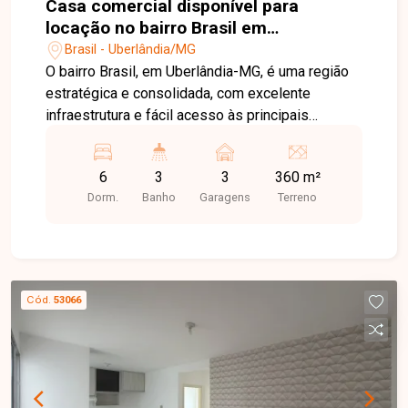
Casa comercial disponível para
locação no bairro Brasil em
Uberlândia-MG
Brasil - Uberlândia/MG
O bairro Brasil, em Uberlândia-MG, é uma região
estratégica e consolidada, com excelente
infraestrutura e fácil acesso às principais
avenidas da cidade. Próximo ao Centro, conta
com ampla oferta de comércios, bancos,
6
3
3
360 m²
restaurantes, escolas e serviços, sendo uma
Dorm.
Banho
Garagens
Terreno
excelente localização para empresas e
profissionais. Casa comercial com frente recuada
para 03 vagas de estacionamento, composta por
recepção planejada, sala de reuniões equipada,
04 salas de atendimento, banheiros masculino e
Cód.
53066
feminino, cozinha, área de serviço e espaço
gourmet com churrasqueira. Como diferencial, o
imóvel dispõe de uma edícula completa com
sala, 02 quartos, banheiro, cozinha e lavanderia,
oferecendo versatilidade para diversas