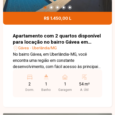
apartamento bem localizado, em condomínio com
estrutura completa e ótimo custo-benefício. Entre
em contato e agende sua visita!
R$ 1.450,00 L
Apartamento com 2 quartos disponível
para locação no bairro Gávea em
Uberlândia-MG
Gávea - Uberlândia/MG
No bairro Gávea, em Uberlândia-MG, você
encontra uma região em constante
desenvolvimento, com fácil acesso às principais
vias da cidade e proximidade com
supermercados, escolas, farmácias e diversos
2
1
1
54 m²
comércios, proporcionando praticidade e
Dorm.
Banho
Garagem
A. Útil
qualidade de vida. Apartamento disponível para
locação com aproximadamente 54 m² de área
privativa. O imóvel conta com sala, cozinha com
armários planejados, 2 quartos, sendo 1 com