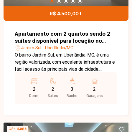
para morar com conforto e tranquilidade.
R$ 4.500,00 L
Apartamento com 2 quartos sendo 2
suítes disponível para locação no
bairro Jardim Sul em Uberlândia-MG
Jardim Sul - Uberlândia/MG
O bairro Jardim Sul, em Uberlândia-MG, é uma
região valorizada, com excelente infraestrutura e
fácil acesso às principais vias da cidade.
Próximo a supermercados, escolas, restaurantes,
farmácias e diversos serviços, oferece
2
2
3
2
praticidade, conforto e qualidade de vida.
Dorm.
Suítes
Banho
Garagens
Apartamento disponível para locação com
aproximadamente 86m² de área privativa,
composto por sala de estar com painel para TV,
sala de jantar, 02 suítes com armários planejados,
lavabo, cozinha completa com armários e
Cód.
53058