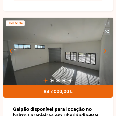
locação com aproximadamente 45 m² de área
privativa. O imóvel conta com sala, cozinha com
armários planejados, 2 quartos, banheiro social e
1 vaga de garagem. Os ambientes são bem
Cód.
53065
distribuídos, oferecendo conforto e
funcionalidade para o dia a dia. O condomínio
dispõe de portaria 24 horas, playground, quadra
esportiva e quiosque com churrasqueira,
proporcionando mais segurança, lazer e
comodidade para toda a família. Uma excelente
oportunidade para quem busca um apartamento
bem localizado, com condomínio completo e
ótimo custo-benefício. Entre em contato e
agende sua visita!
R$ 7.000,00 L
Galpão disponível para locação no
bairro Laranjeiras em Uberlândia-MG