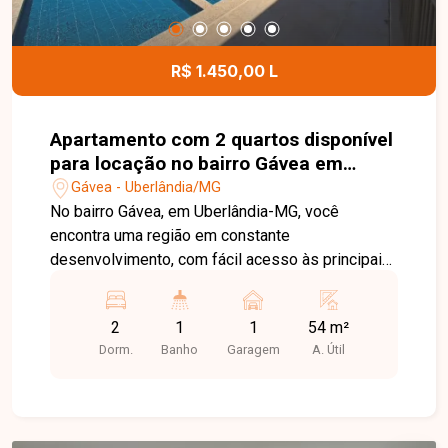
apartamento bem localizado, em condomínio com
estrutura completa e ótimo custo-benefício. Entre
em contato e agende sua visita!
R$ 1.450,00 L
Apartamento com 2 quartos disponível
para locação no bairro Gávea em
Uberlândia-MG
Gávea - Uberlândia/MG
No bairro Gávea, em Uberlândia-MG, você
encontra uma região em constante
desenvolvimento, com fácil acesso às principais
vias da cidade e proximidade com
supermercados, escolas, farmácias e diversos
2
1
1
54 m²
comércios, proporcionando praticidade e
Dorm.
Banho
Garagem
A. Útil
qualidade de vida. Apartamento disponível para
locação com aproximadamente 54 m² de área
privativa. O imóvel conta com sala, cozinha com
armários planejados, 2 quartos, sendo 1 com