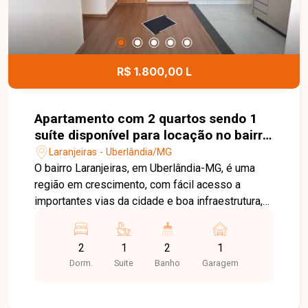
R$ 1.800,00 L
Apartamento com 2 quartos sendo 1
suíte disponível para locação no bairro
Laranjeiras em Uberlândia-MG
Laranjeiras - Uberlândia/MG
O bairro Laranjeiras, em Uberlândia-MG, é uma
região em crescimento, com fácil acesso a
importantes vias da cidade e boa infraestrutura,
além de proximidade com comércios e serviços.
Apartamento novo, primeira locação, composto
2
1
2
1
por sala em 2 ambientes, cozinha com armários
Dorm.
Suite
Banho
Garagem
planejados e cooktop, sacada integrada sendo
área de serviço, 2 quartos sendo 1 suíte com
armário, 1 banheiro social ambos banheiros com