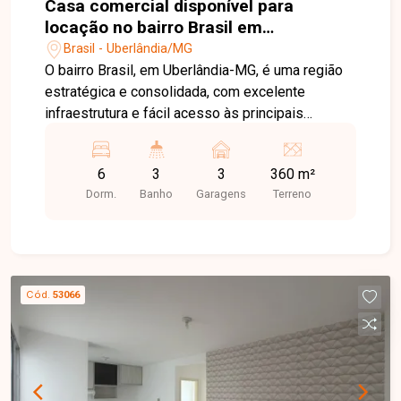
Casa comercial disponível para
locação no bairro Brasil em
Uberlândia-MG
Brasil - Uberlândia/MG
O bairro Brasil, em Uberlândia-MG, é uma região
estratégica e consolidada, com excelente
infraestrutura e fácil acesso às principais
avenidas da cidade. Próximo ao Centro, conta
com ampla oferta de comércios, bancos,
6
3
3
360 m²
restaurantes, escolas e serviços, sendo uma
Dorm.
Banho
Garagens
Terreno
excelente localização para empresas e
profissionais. Casa comercial com frente recuada
para 03 vagas de estacionamento, composta por
recepção planejada, sala de reuniões equipada,
04 salas de atendimento, banheiros masculino e
Cód.
53066
feminino, cozinha, área de serviço e espaço
gourmet com churrasqueira. Como diferencial, o
imóvel dispõe de uma edícula completa com
sala, 02 quartos, banheiro, cozinha e lavanderia,
oferecendo versatilidade para diversas