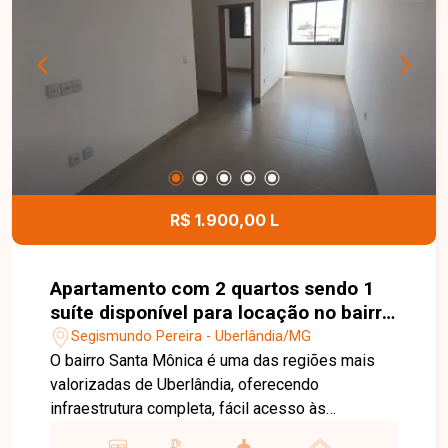
modernos, bem distribuídos e prontos para
morar, ideal para quem busca conforto e
funcionalidade. Entre em contato para mais
informações e agende uma visita para conhecer
este excelente apartamento.
R$ 1.900,00 L
Apartamento com 2 quartos sendo 1
suíte disponível para locação no bairro
Santa Mônica em Uberlândia-MG
Segismundo Pereira - Uberlândia/MG
O bairro Santa Mônica é uma das regiões mais
valorizadas de Uberlândia, oferecendo
infraestrutura completa, fácil acesso às
principais avenidas da cidade e proximidade com