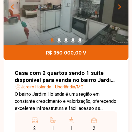
torneiras e chuveiros com aquecimento,
acabamento moderno e 04 vagas de garagem,
sendo 02 cobertas e 02 descobertas,
proporcionando conforto, sofisticação e
funcionalidade. Entre em contato para mais
informações e agende uma visita para conhecer
esta excelente oportunidade.
R$ 350.000,00 V
Casa com 2 quartos sendo 1 suíte
disponível para venda no bairro Jardim
Holanda em Uberlândia-MG
Jardim Holanda - Uberlândia/MG
O bairro Jardim Holanda é uma região em
constante crescimento e valorização, oferecendo
excelente infraestrutura e fácil acesso às
principais vias de Uberlândia. Próximo a
supermercados, escolas, farmácias, comércios e
2
1
1
2
diversos serviços, o bairro proporciona