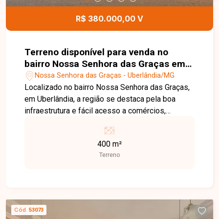
Entre em contato e agende sua visita!
R$ 380.000,00 V
Terreno disponível para venda no
bairro Nossa Senhora das Graças em
Uberlândia MG
Nossa Senhora das Graças - Uberlândia/MG
Localizado no bairro Nossa Senhora das Graças,
em Uberlândia, a região se destaca pela boa
infraestrutura e fácil acesso a comércios,
escolas e serviços essenciais, sendo uma ótima
opção para quem busca praticidade no dia a dia.
400 m²
O imóvel possui 400 m² de terreno, amplo e bem
Terreno
localizado dentro do bairro, ideal para construção
de barracão. Uma excelente oportunidade para
quem deseja construir ou investir em uma região
estratégica. Entre em contato para mais
informações!
Cód.
53073