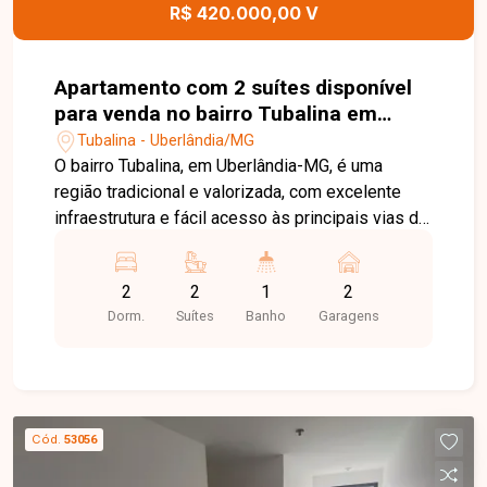
imóvel e ajudar você a encontrar o imóvel ideal
R$ 420.000,00 V
para morar ou investir.
Apartamento com 2 suítes disponível
para venda no bairro Tubalina em
Uberlândia-MG
Tubalina - Uberlândia/MG
O bairro Tubalina, em Uberlândia-MG, é uma
região tradicional e valorizada, com excelente
infraestrutura e fácil acesso às principais vias da
cidade. Próximo a supermercados, escolas,
farmácias, restaurantes e diversos comércios,
2
2
1
2
oferece praticidade, conforto e qualidade de vida
Dorm.
Suítes
Banho
Garagens
para toda a família. Apartamento com
aproximadamente 87m² de área privativa,
composto por sala ampla e integrada, 02 suítes,
sendo 01 com closet, lavabo, cozinha com
armários planejados e área de serviço
Cód.
53056
independente. O imóvel conta ainda com 02
vagas de garagem livres, oferecendo ambientes