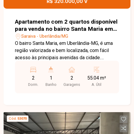
R$ 320.000,00 V
Apartamento com 2 quartos disponível
para venda no bairro Santa Maria em
Uberlândia-MG
Saraiva - Uberlândia/MG
O bairro Santa Maria, em Uberlândia-MG, é uma
região valorizada e bem localizada, com fácil
acesso às principais avenidas da cidade.
Próximo a supermercados, escolas, farmácias,
restaurantes e diversos comércios, oferece
2
1
2
55.04 m²
praticidade, conforto e qualidade de vida para
Dorm.
Banho
Garagens
A. Útil
seus moradores. Apartamento com ambientes
bem distribuídos, composto por sala ampla em
02 ambientes com acesso à sacada, 02 quartos
com armários planejados, banheiro social com
armário e box, cozinha com armários planejados
Cód.
53070
e área de serviço independente. O condomínio
conta com elevador e salão de festas,