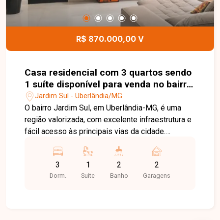
apartamento moderno, bem localizado e com
condomínio completo em uma das regiões que
mais crescem em Uberlândia. Entre em contato e
R$ 870.000,00 V
agende sua visita!
Casa residencial com 3 quartos sendo
1 suíte disponível para venda no bairro
Jardim Sul em Uberlândia-MG
Jardim Sul - Uberlândia/MG
O bairro Jardim Sul, em Uberlândia-MG, é uma
região valorizada, com excelente infraestrutura e
fácil acesso às principais vias da cidade.
Próximo a supermercados, escolas, farmácias,
restaurantes e diversos serviços, oferece
3
1
2
2
praticidade, conforto e qualidade de vida para
Dorm.
Suite
Banho
Garagens
toda a família. Casa com aproximadamente
100m² de área construída em terreno de 180m²,
composta por sala com pé-direito alto, painel
planejado e ampla janela, 03 quartos, sendo 01