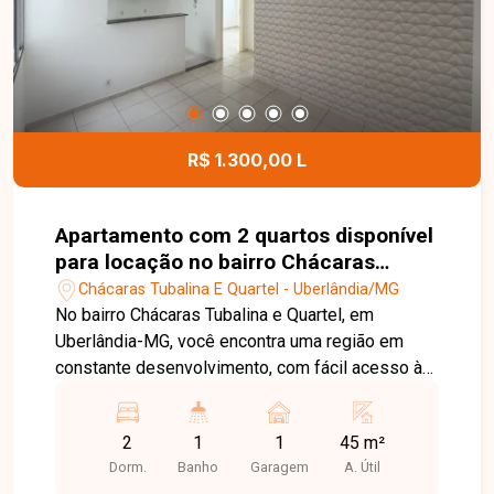
atividades comerciais. Uma excelente opção para
clínicas, escritórios, escolas, consultórios ou
empresas que buscam um imóvel amplo,
funcional e muito bem localizado. Entre em
contato para mais informações e agende uma
visita para conhecer esta excelente oportunidade
R$ 1.300,00 L
comercial.
Apartamento com 2 quartos disponível
para locação no bairro Chácaras
Tubalina E Quartel em Uberlândia-MG
Chácaras Tubalina E Quartel - Uberlândia/MG
No bairro Chácaras Tubalina e Quartel, em
Uberlândia-MG, você encontra uma região em
constante desenvolvimento, com fácil acesso às
principais vias da cidade e proximidade com
supermercados, escolas, farmácias e diversos
2
1
1
45 m²
comércios, proporcionando praticidade e
Dorm.
Banho
Garagem
A. Útil
qualidade de vida. Apartamento disponível para