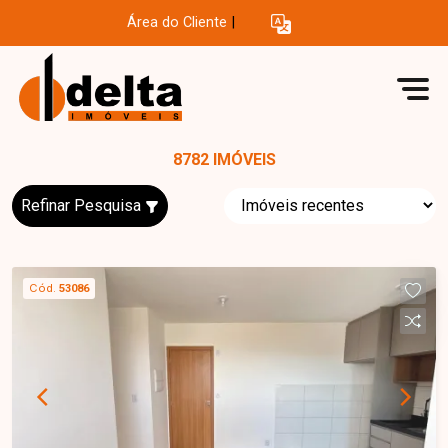
Área do Cliente
|
8782 IMÓVEIS
Refinar Pesquisa
Cód.
53086