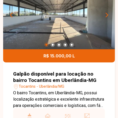
proporcionando mais comodidade, segurança e
lazer para toda a família. Entre em contato para
mais informações e agende uma visita para
conhecer este excelente apartamento.
R$ 15.000,00 L
Galpão disponível para locação no
bairro Tocantins em Uberlândia-MG
Tocantins - Uberlândia/MG
O bairro Tocantins, em Uberlândia-MG, possui
localização estratégica e excelente infraestrutura
para operações comerciais e logísticas, com fácil
acesso à BR-365 e às principais vias da cidade.