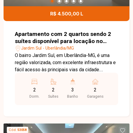
para morar com conforto e tranquilidade.
R$ 4.500,00 L
Apartamento com 2 quartos sendo 2
suítes disponível para locação no
bairro Jardim Sul em Uberlândia-MG
Jardim Sul - Uberlândia/MG
O bairro Jardim Sul, em Uberlândia-MG, é uma
região valorizada, com excelente infraestrutura e
fácil acesso às principais vias da cidade.
Próximo a supermercados, escolas, restaurantes,
farmácias e diversos serviços, oferece
2
2
3
2
praticidade, conforto e qualidade de vida.
Dorm.
Suítes
Banho
Garagens
Apartamento disponível para locação com
aproximadamente 86m² de área privativa,
composto por sala de estar com painel para TV,
sala de jantar, 02 suítes com armários planejados,
lavabo, cozinha completa com armários e
Cód.
53058