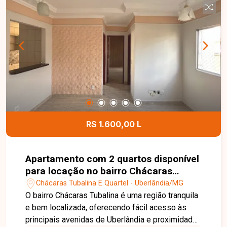
R$ 1.600,00 L
Apartamento com 2 quartos disponível
para locação no bairro Chácaras
Tubalina em Uberlândia-MG
Chácaras Tubalina E Quartel - Uberlândia/MG
O bairro Chácaras Tubalina é uma região tranquila
e bem localizada, oferecendo fácil acesso às
principais avenidas de Uberlândia e proximidade