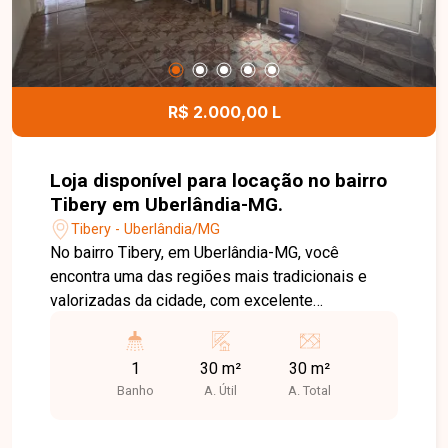
oportunidade comercial.
R$ 2.000,00 L
Loja disponível para locação no bairro
Tibery em Uberlândia-MG.
Tibery - Uberlândia/MG
No bairro Tibery, em Uberlândia-MG, você
encontra uma das regiões mais tradicionais e
valorizadas da cidade, com excelente
infraestrutura, grande fluxo de pessoas e fácil
acesso às principais avenidas, além de estar
1
30 m²
30 m²
próximo a comércios, bancos, supermercados e
Banho
A. Útil
A. Total
diversos serviços. Loja disponível para locação
com aproximadamente 30 m² de área construída.
O imóvel conta com amplo espaço principal, 1