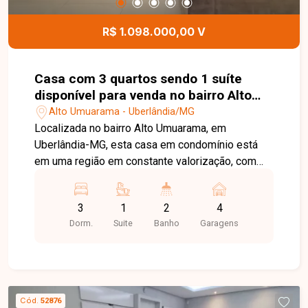
R$ 1.098.000,00 V
Casa com 3 quartos sendo 1 suíte
disponível para venda no bairro Alto
Umuarama em Uberlândia-MG
Alto Umuarama - Uberlândia/MG
Localizada no bairro Alto Umuarama, em
Uberlândia-MG, esta casa em condomínio está
em uma região em constante valorização, com
fácil acesso às principais vias da cidade e
próxima a supermercados, escolas, farmácias,
3
1
2
4
comércios e diversos serviços. O condomínio
Dorm.
Suite
Banho
Garagens
oferece um ambiente tranquilo, seguro e ideal
para quem busca qualidade de vida. O imóvel
possui 143 m² de área construída em um terreno
de 254 m². Conta com sala ampla, 03 quartos,
sendo 01 suíte, banheiro social, cozinha, área de
Cód.
52876