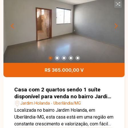
sendo ideal para quem busca conforto e
praticidade em um imóvel de primeira locação.
Uma excelente oportunidade para morar em um
apartamento novo, em uma região em plena
valorização de Uberlândia. Entre em contato e
agende sua visita!
R$ 365.000,00 V
Casa com 2 quartos sendo 1 suíte
disponível para venda no bairro Jardim
Holanda em Uberlândia-MG
Jardim Holanda - Uberlândia/MG
Localizada no bairro Jardim Holanda, em
Uberlândia-MG, esta casa está em uma região em
constante crescimento e valorização, com fácil