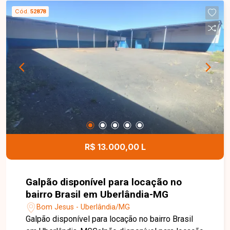
vaga de garagem. Conta com armários planejados
Cód.
52878
nos quartos, banheiros e cozinha, oferecendo
ambientes funcionais, organizados e prontos
para morar. O condomínio possui água inclusa na
taxa condominial, proporcionando mais
comodidade e economia aos moradores. Esta é
uma excelente oportunidade para quem busca um
apartamento moderno, funcional e bem localizado
no bairro Lagoinha. Agende uma visita e venha
conhecer todos os detalhes deste imóvel.
R$ 13.000,00 L
Galpão disponível para locação no
bairro Brasil em Uberlândia-MG
Bom Jesus - Uberlândia/MG
Galpão disponível para locação no bairro Brasil