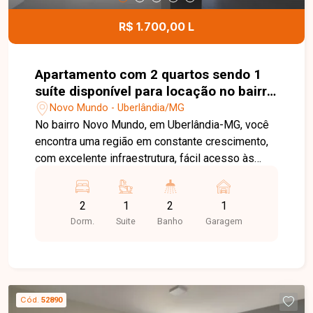
R$ 1.700,00 L
Apartamento com 2 quartos sendo 1
suíte disponível para locação no bairro
Novo Mundo em Uberlândia-MG
Novo Mundo - Uberlândia/MG
No bairro Novo Mundo, em Uberlândia-MG, você
encontra uma região em constante crescimento,
com excelente infraestrutura, fácil acesso às
principais avenidas da cidade e proximidade com
supermercados, escolas, farmácias e diversos
2
1
2
1
comércios, proporcionando praticidade e
Dorm.
Suite
Banho
Garagem
qualidade de vida. Apartamento novo, recém-
construído, disponível para locação, composto
por sala ampla, 2 quartos, sendo 1 suíte, banheiro
social, cozinha, área de serviço e 1 vaga de
garagem. O imóvel oferece ambientes modernos,
Cód.
52890
bem distribuídos e excelente iluminação natural,