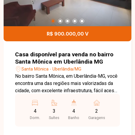
bem localizado no bairro Jardim Canaã. Agende
uma visita e venha conhecer todos os detalhes
desta casa.
R$ 900.000,00 V
Casa disponível para venda no bairro
Santa Mônica em Uberlândia MG
Santa Mônica - Uberlândia/MG
No bairro Santa Mônica, em Uberlândia-MG, você
encontra uma das regiões mais valorizadas da
cidade, com excelente infraestrutura, fácil acesso
à UFU, supermercados, escolas, farmácias,
restaurantes e às principais avenidas,
4
3
4
2
oferecendo praticidade e qualidade de vida.
Dorm.
Suítes
Banho
Garagens
Sobrado disponível para venda em terreno de
246 m², composto por sala ampla, 4 quartos,
sendo 2 suítes, banheiro social, cozinha e