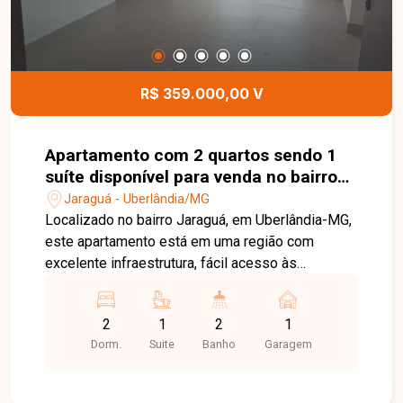
R$ 359.000,00 V
Apartamento com 2 quartos sendo 1
suíte disponível para venda no bairro
Jaraguá em Uberlândia-MG
Jaraguá - Uberlândia/MG
Localizado no bairro Jaraguá, em Uberlândia-MG,
este apartamento está em uma região com
excelente infraestrutura, fácil acesso às
principais vias da cidade e próximo a
universidades, supermercados, escolas,
2
1
2
1
farmácias, restaurantes e diversos comércios e
Dorm.
Suite
Banho
Garagem
serviços, oferecendo praticidade, conforto e
qualidade de vida para toda a família. O imóvel é
novo, nunca habitado, e conta com 02 quartos,