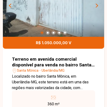
e blindex, cozinha integrada à lavanderia e 01
vaga de garagem com capacidade para até 02
veículos. O proprietário ainda dispõe de mais 02
vagas, que podem ser negociadas
separadamente, caso haja interesse. Esta é uma
excelente oportunidade para quem busca um
apartamento moderno, bem localizado e pronto
R$ 1.050.000,00 V
para morar no bairro Novo Mundo. Agende uma
visita e venha conhecer todos os detalhes deste
imóvel.
Terreno em avenida comercial
disponível para venda no bairro Santa
Mônica em Uberlândia-MG
Santa Mônica - Uberlândia/MG
Localizado no bairro Santa Mônica, em
Uberlândia-MG, este terreno está em uma das
regiões mais valorizadas da cidade, com
excelente infraestrutura e fácil acesso às
principais avenidas. A localização oferece
360 m²
proximidade com supermercados, escolas,