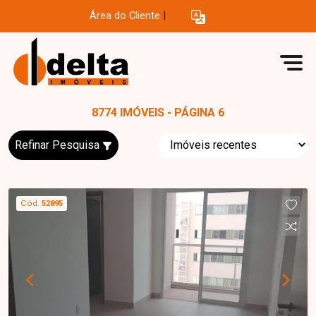
Área do Cliente
|
8774 IMÓVEIS - PÁGINA 6
Refinar Pesquisa
Cód.
52895