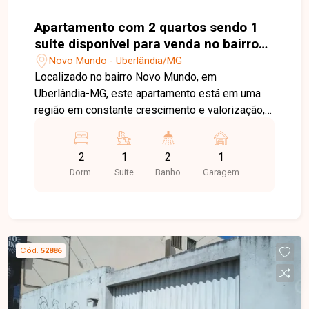
Apartamento com 2 quartos sendo 1
suíte disponível para venda no bairro
Novo Mundo em Uberlândia-MG
Novo Mundo - Uberlândia/MG
Localizado no bairro Novo Mundo, em
Uberlândia-MG, este apartamento está em uma
região em constante crescimento e valorização,
com excelente infraestrutura e fácil acesso às
principais vias da cidade. Próximo a
2
1
2
1
supermercados, farmácias, academias, escolas e
Dorm.
Suite
Banho
Garagem
diversos comércios e serviços, oferece
praticidade, conforto e qualidade de vida para
toda a família. O imóvel possui aproximadamente
53,50 m² de área privativa e está localizado no
último andar de um prédio com elevador,
Cód.
52886
proporcionando uma vista livre e excelente
ventilação. Conta com sala aconchegante, 02
quartos, sendo 01 suíte com nicho, box e blindex,
banheiro social também equipado com nicho, box