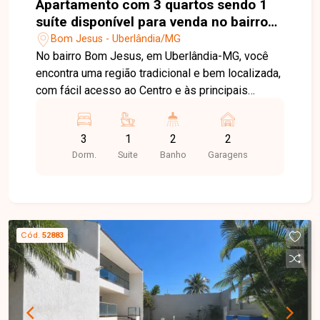
Apartamento com 3 quartos sendo 1
suíte disponível para venda no bairro
Bom Jesus em Uberlândia-MG
Bom Jesus - Uberlândia/MG
No bairro Bom Jesus, em Uberlândia-MG, você
encontra uma região tradicional e bem localizada,
com fácil acesso ao Centro e às principais
avenidas da cidade, além de contar com ampla
infraestrutura de comércios, escolas,
3
1
2
2
supermercados, farmácias e diversos serviços,
Dorm.
Suite
Banho
Garagens
proporcionando praticidade e qualidade de vida.
Cobertura duplex disponível para venda,
composta por sala ampla, 3 quartos, sendo 1
suíte, banheiro social, cozinha, área de serviço e
2 vagas de garagem. O grande destaque do
Cód.
52883
imóvel é a ampla varanda gourmet com
churrasqueira, perfeita para reunir amigos e
familiares e desfrutar de momentos de lazer com
conforto e privacidade. Uma excelente
oportunidade para quem busca espaço, conforto