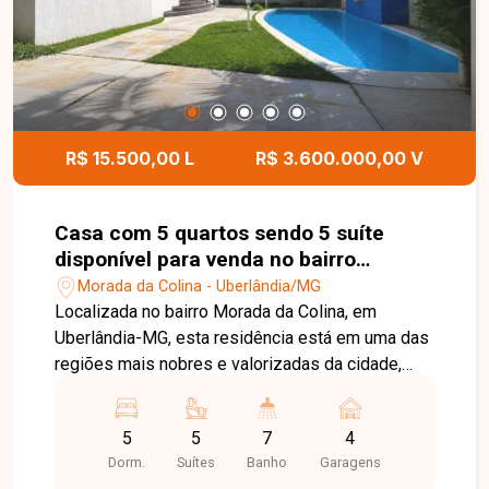
e uma cobertura em localização privilegiada de
Uberlândia. Entre em contato e agende sua visita!
R$ 15.500,00 L
R$ 3.600.000,00 V
Casa com 5 quartos sendo 5 suíte
disponível para venda no bairro
Morada da Colina em Uberlândia-MG
Morada da Colina - Uberlândia/MG
Localizada no bairro Morada da Colina, em
Uberlândia-MG, esta residência está em uma das
regiões mais nobres e valorizadas da cidade,
com infraestrutura completa, fácil acesso às
principais vias e proximidade com escolas,
5
5
7
4
supermercados, restaurantes, centros comerciais
Dorm.
Suítes
Banho
Garagens
e diversos serviços. O bairro oferece segurança,