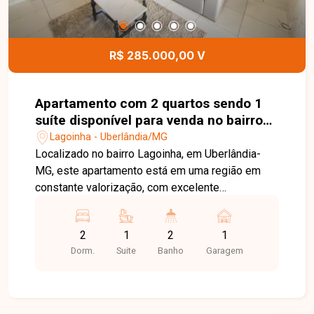
R$ 285.000,00 V
Apartamento com 2 quartos sendo 1
suíte disponível para venda no bairro
Lagoinha em Uberlândia-MG
Lagoinha - Uberlândia/MG
Localizado no bairro Lagoinha, em Uberlândia-
MG, este apartamento está em uma região em
constante valorização, com excelente
infraestrutura, fácil acesso às principais avenidas
da cidade e proximidade com supermercados,
2
1
2
1
escolas, farmácias e diversos comércios,
Dorm.
Suite
Banho
Garagem
proporcionando praticidade, conforto e qualidade
de vida. O imóvel possui 55,10 m² de área
privativa, distribuídos em sala, 02 quartos, sendo
01 suíte, banheiro social, cozinha, lavanderia e 01