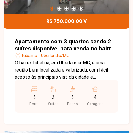
visita e venha conhecer todos os detalhes desta
casa.
R$ 750.000,00 V
Apartamento com 3 quartos sendo 2
suítes disponível para venda no bairro
Tubalina em Uberlândia-MG
Tubalina - Uberlândia/MG
O bairro Tubalina, em Uberlândia-MG, é uma
região bem localizada e valorizada, com fácil
acesso às principais vias da cidade e
proximidade ao Praia Clube. Conta com ampla
infraestrutura de comércios, escolas,
3
2
3
4
supermercados e serviços, proporcionando
Dorm.
Suítes
Banho
Garagens
praticidade e qualidade de vida. Excelente
cobertura com aproximadamente 133m² de área
útil e 29,90m² de área descoberta, totalizando
186,34m² de área total. O imóvel dispõe de sala