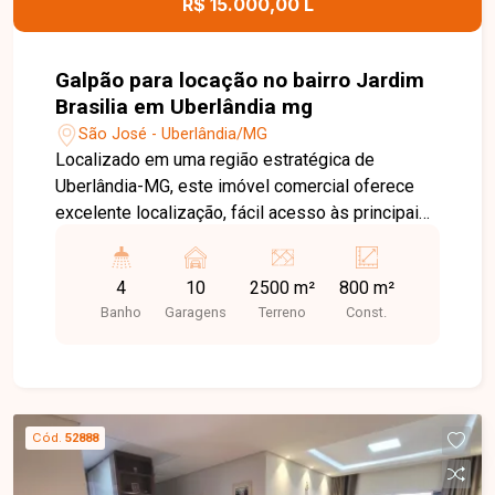
R$ 15.000,00 L
Galpão para locação no bairro Jardim
Brasilia em Uberlândia mg
São José - Uberlândia/MG
Localizado em uma região estratégica de
Uberlândia-MG, este imóvel comercial oferece
excelente localização, fácil acesso às principais
vias da cidade e grande potencial para empresas
que necessitam de amplo espaço operacional. A
4
10
2500 m²
800 m²
posição privilegiada, com acesso por duas ruas,
Banho
Garagens
Terreno
Const.
proporciona mais praticidade para logística,
circulação de veículos e atendimento às mais
diversas atividades comerciais e industriais.
Imóvel comercial com aproximadamente 2.500m²
de área total e cerca de 800m² de área
Cód.
52888
construída, composto por escritório com
banheiro, área destinada ao refeitório, banheiro