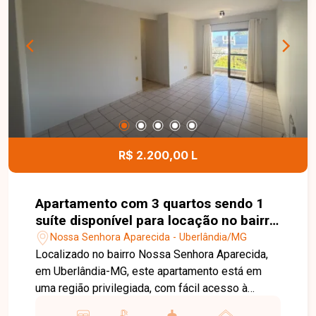
cobertas e portão eletrônico, proporcionando
mais segurança e comodidade no dia a dia. Uma
excelente oportunidade para quem busca
conforto, espaço e uma ótima localização em
Uberlândia. Entre em contato e agende sua visita!
R$ 2.200,00 L
Apartamento com 3 quartos sendo 1
suíte disponível para locação no bairro
Nossa Senhora Aparecida em
Nossa Senhora Aparecida - Uberlândia/MG
Uberlândia-MG
Localizado no bairro Nossa Senhora Aparecida,
em Uberlândia-MG, este apartamento está em
uma região privilegiada, com fácil acesso à
Universidade Federal de Uberlândia (UFU) ?