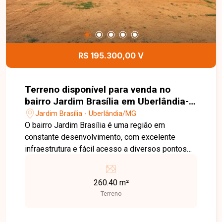
R$ 195.300,00 V
Terreno disponível para venda no
bairro Jardim Brasília em Uberlândia-
MG
Jardim Brasília - Uberlândia/MG
O bairro Jardim Brasília é uma região em
constante desenvolvimento, com excelente
infraestrutura e fácil acesso a diversos pontos
de Uberlândia. Conta com comércios, escolas,
supermercados, farmácias e serviços
260.40 m²
essenciais, tornando-se uma ótima opção tanto
Terreno
para moradia quanto para investimento. Terreno
com 260,40 m de área total, medindo 10,41
metros de frente por 25 metros de profundidade.