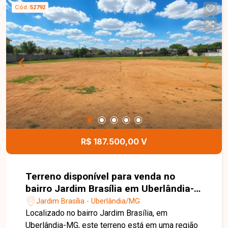
excelente aproveitamento para projetos
Cód.
52792
residenciais, sendo ideal para a construção da
casa própria ou para investimento em uma região
com grande potencial de valorização. Esta é uma
excelente oportunidade para adquirir um terreno
no bairro Jardim Brasília. Agende uma visita e
venha conhecer todos os detalhes deste imóvel.
R$ 187.500,00 V
Terreno disponível para venda no
bairro Jardim Brasília em Uberlândia-
MG
Jardim Brasília - Uberlândia/MG
Localizado no bairro Jardim Brasília, em
Uberlândia-MG, este terreno está em uma região