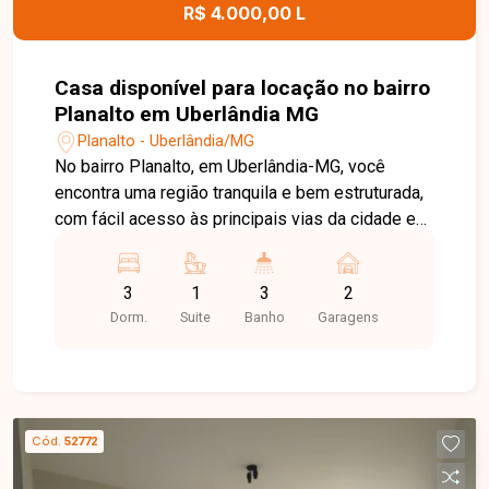
R$ 4.000,00 L
Casa disponível para locação no bairro
Planalto em Uberlândia MG
Planalto - Uberlândia/MG
No bairro Planalto, em Uberlândia-MG, você
encontra uma região tranquila e bem estruturada,
com fácil acesso às principais vias da cidade e
proximidade com supermercados, escolas,
farmácias e diversos comércios, oferecendo
3
1
3
2
praticidade e qualidade de vida. Casa disponível
Dorm.
Suite
Banho
Garagens
para locação, composta por sala, ampla cozinha
com armários planejados e jardim de inverno,
despensa, sala de jantar, área de serviço,
banheiro de apoio, 3 quartos, sendo 1 suíte,
banheiro social, varanda com pia e churrasqueira,
Cód.
52772
ideal para momentos de lazer em família. O
imóvel conta ainda com 2 vagas de garagem