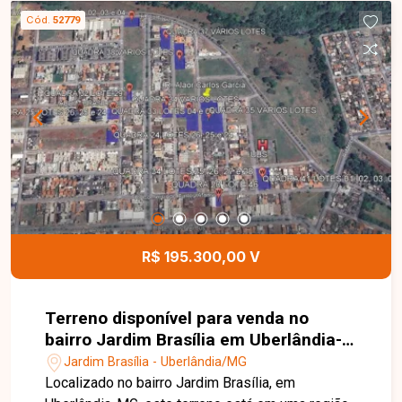
excelente aproveitamento para projetos
Cód.
52779
residenciais, sendo uma ótima opção para quem
deseja construir a casa dos sonhos ou investir
em uma região com grande potencial de
valorização. Esta é uma excelente oportunidade
para adquirir um terreno bem localizado no bairro
Jardim Brasília. Agende uma visita e venha
conhecer todos os detalhes deste imóvel.
R$ 195.300,00 V
Terreno disponível para venda no
bairro Jardim Brasília em Uberlândia-
MG
Jardim Brasília - Uberlândia/MG
Localizado no bairro Jardim Brasília, em