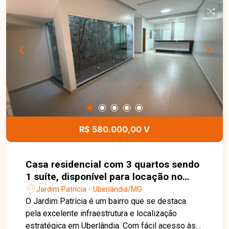
construção de residência ou como opção de
investimento em uma região com grande
potencial de valorização. Esta é uma excelente
oportunidade para adquirir um terreno bem
localizado no bairro Jardim Brasília. Agende uma
visita e conheça todos os detalhes deste imóvel.
R$ 580.000,00 V
Casa residencial com 3 quartos sendo
1 suíte, disponível para locação no
bairro Jardim Patrícia em Uberlândia-
Jardim Patrícia - Uberlândia/MG
MG
O Jardim Patrícia é um bairro que se destaca
pela excelente infraestrutura e localização
estratégica em Uberlândia. Com fácil acesso às