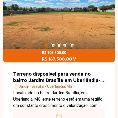
grande potencial de valorização. Esta é uma
excelente oportunidade para adquirir um terreno
bem localizado no bairro Jardim Brasília. Agende
uma visita e venha conhecer todos os detalhes
deste imóvel.
R$ 195.300,00
R$ 187.500,00 V
Terreno disponível para venda no
bairro Jardim Brasília em Uberlândia-
MG
Jardim Brasília - Uberlândia/MG
Localizado no bairro Jardim Brasília, em
Uberlândia-MG, este terreno está em uma região
em constante crescimento e valorização, com
fácil acesso às principais vias da cidade e