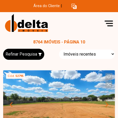
Área do Cliente
|
8764 IMÓVEIS - PÁGINA 10
Refinar Pesquisa
Cód.
52795