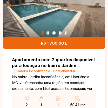
localizado no bairro Jardim Brasília. Agende uma
visita e venha conhecer todos os detalhes deste
imóvel.
R$ 1.700,00 L
Apartamento com 2 quartos disponível
para locação no bairro Jardim
Inconfidência em Uberlândia-MG
Jardim Inconfidência - Uberlândia/MG
No bairro Jardim Inconfidência, em Uberlândia-
MG, você encontra uma região em constante
crescimento, com fácil acesso às principais vias
da cidade e excelente infraestrutura, além de
estar próxima a supermercados, escolas,
2
1
1
50.41 m²
farmácias e diversos serviços, proporcionando