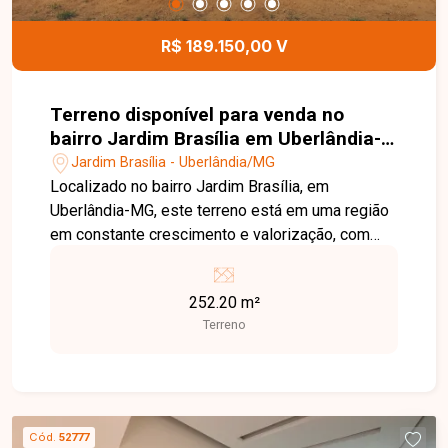
R$ 189.150,00 V
Terreno disponível para venda no
bairro Jardim Brasília em Uberlândia-
MG
Jardim Brasília - Uberlândia/MG
Localizado no bairro Jardim Brasília, em
Uberlândia-MG, este terreno está em uma região
em constante crescimento e valorização, com
fácil acesso às principais vias da cidade e
próximo a supermercados, escolas, farmácias,
252.20 m²
comércios e diversos serviços, oferecendo
Terreno
praticidade e excelente potencial para
construção. O imóvel possui 252 m² de área total,
com dimensões de 10 metros de frente por
25,21 metros de profundidade. Com excelente
aproveitamento, o terreno é ideal para a
Cód.
52777