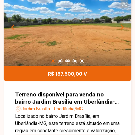
casa própria ou como investimento em uma
região com grande potencial de valorização. Esta
é uma excelente oportunidade para adquirir um
terreno no bairro Jardim Brasília. Agende uma
visita e venha conhecer todos os detalhes deste
imóvel.
R$ 187.500,00 V
Terreno disponível para venda no
bairro Jardim Brasília em Uberlândia-
MG
Jardim Brasília - Uberlândia/MG
Localizado no bairro Jardim Brasília, em
Uberlândia-MG, este terreno está situado em uma
região em constante crescimento e valorização,