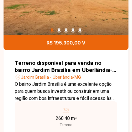
segurança, lazer e comodidade para toda a
família. Uma excelente oportunidade para morar
em um condomínio completo e bem localizado.
Entre em contato e agende sua visita!
R$ 195.300,00 V
Terreno disponível para venda no
bairro Jardim Brasília em Uberlândia-
MG
Jardim Brasília - Uberlândia/MG
O bairro Jardim Brasília é uma excelente opção
para quem busca investir ou construir em uma
região com boa infraestrutura e fácil acesso às
principais vias de Uberlândia. O bairro conta com
comércios, escolas, supermercados e diversos
260.40 m²
serviços que proporcionam praticidade e
Terreno
qualidade de vida. Terreno com área total de