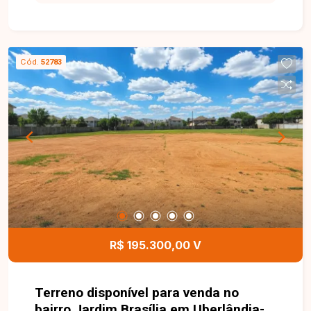
260,40 m², medindo 10,41 x 25 metros, ideal para
projetos residenciais ou de investimento.
Localizado em uma região com grande potencial
de valorização, oferece excelente oportunidade
Cód.
52783
para quem deseja construir em um bairro
consolidado. Entre em contato com a Delta
Imóveis e saiba mais sobre esta oportunidade.
Nossa equipe está pronta para fornecer todas as
informações e auxiliar você na realização do seu
investimento.
R$ 195.300,00 V
Terreno disponível para venda no
bairro Jardim Brasília em Uberlândia-