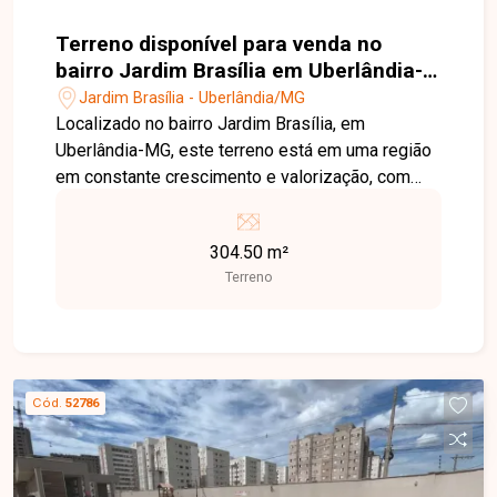
Terreno disponível para venda no
bairro Jardim Brasília em Uberlândia-
MG
Jardim Brasília - Uberlândia/MG
Localizado no bairro Jardim Brasília, em
Uberlândia-MG, este terreno está em uma região
em constante crescimento e valorização, com
fácil acesso às principais vias da cidade e
próximo a supermercados, escolas, farmácias,
304.50 m²
comércios e diversos serviços, proporcionando
Terreno
praticidade e excelente potencial para
construção. O imóvel possui 304,50 m² de área
total, oferecendo excelente aproveitamento para
projetos residenciais ou como opção de
investimento. Sua localização em um bairro em
Cód.
52786
expansão torna este terreno uma ótima
oportunidade para quem busca valorização e
qualidade de vida. Esta é uma excelente
oportunidade para adquirir um terreno bem