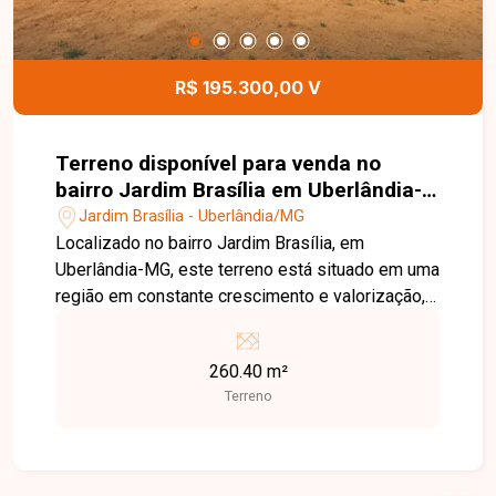
R$ 195.300,00 V
Terreno disponível para venda no
bairro Jardim Brasília em Uberlândia-
MG
Jardim Brasília - Uberlândia/MG
Localizado no bairro Jardim Brasília, em
Uberlândia-MG, este terreno está situado em uma
região em constante crescimento e valorização,
com fácil acesso às principais vias da cidade e
próximo a supermercados, escolas, farmácias,
260.40 m²
comércios e diversos serviços, oferecendo
Terreno
praticidade e excelente potencial para
construção. O imóvel possui 260,40 m² de área
total, com dimensões de 10,41 metros de frente
por 25 metros de profundidade. O lote oferece