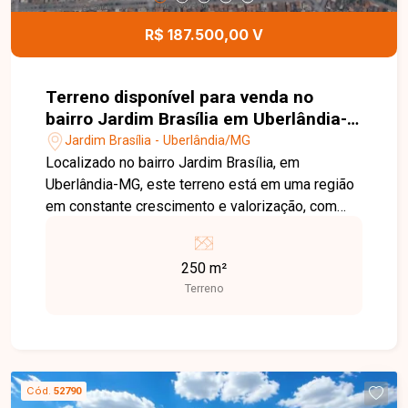
R$ 187.500,00 V
Terreno disponível para venda no
bairro Jardim Brasília em Uberlândia-
MG
Jardim Brasília - Uberlândia/MG
Localizado no bairro Jardim Brasília, em
Uberlândia-MG, este terreno está em uma região
em constante crescimento e valorização, com
excelente infraestrutura, fácil acesso às
principais vias da cidade e próximo a
250 m²
supermercados, escolas, farmácias, comércios e
Terreno
diversos serviços, proporcionando praticidade e
qualidade de vida. O imóvel possui 250,00 m² de
área total, com dimensões de 10 metros de
frente por 25 metros de profundidade. O lote
oferece excelente aproveitamento para projetos
Cód.
52790
residenciais, sendo ideal para a construção da