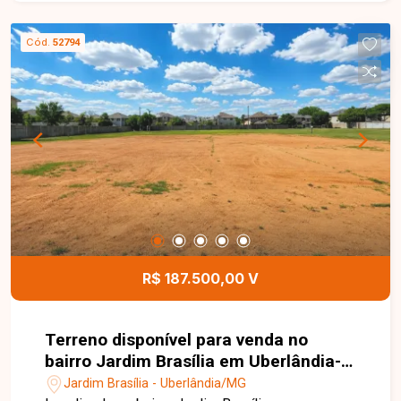
frente por 25 metros de profundidade. O lote
oferece excelente aproveitamento para projetos
Cód.
52794
residenciais, proporcionando espaço ideal para a
construção da casa dos seus sonhos ou para
investimento em uma região com grande
potencial de valorização. Esta é uma excelente
oportunidade para adquirir um terreno bem
localizado no bairro Jardim Brasília. Agende uma
visita e venha conhecer todos os detalhes deste
imóvel.
R$ 187.500,00 V
Terreno disponível para venda no
bairro Jardim Brasília em Uberlândia-
MG
Jardim Brasília - Uberlândia/MG