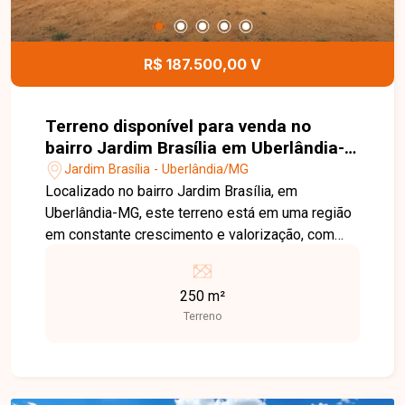
R$ 187.500,00 V
Terreno disponível para venda no
bairro Jardim Brasília em Uberlândia-
MG
Jardim Brasília - Uberlândia/MG
Localizado no bairro Jardim Brasília, em
Uberlândia-MG, este terreno está em uma região
em constante crescimento e valorização, com
fácil acesso às principais vias da cidade e
próximo a supermercados, escolas, farmácias,
250 m²
comércios e diversos serviços, proporcionando
Terreno
praticidade e excelente potencial para
construção. O imóvel possui 250,00 m² de área
total, com dimensões de 10 metros de frente por
25 metros de profundidade. O lote oferece