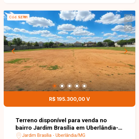
Excelente oportunidade para construção
residencial, com ótimo aproveitamento do
Cód.
52781
espaço e localização privilegiada em um bairro
consolidado. Entre em contato com a Delta
Imóveis e agende um atendimento. Nossa equipe
está pronta para apresentar todos os detalhes
deste imóvel e ajudar você a realizar um
excelente investimento.
R$ 195.300,00 V
Terreno disponível para venda no
bairro Jardim Brasília em Uberlândia-
MG
Jardim Brasília - Uberlândia/MG