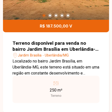
R$ 187.500,00 V
Terreno disponível para venda no
bairro Jardim Brasília em Uberlândia-
MG
Jardim Brasília - Uberlândia/MG
Localizado no bairro Jardim Brasília, em
Uberlândia-MG, este terreno está situado em uma
região em constante desenvolvimento e
valorização, com fácil acesso às principais vias
da cidade e próximo a supermercados, escolas,
250 m²
farmácias, comércios e diversos serviços,
Terreno
proporcionando praticidade e excelente potencial
para construção. O imóvel possui 250,00 m² de
área total, com dimensões de 10 metros de