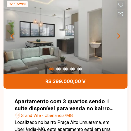
02 ambientes, 03 quartos, sendo 01 suíte,
Cód.
52969
banheiro social, cozinha funcional e área de
serviço. Os ambientes são bem planejados e
proporcionam excelente aproveitamento dos
espaços, oferecendo conforto e praticidade para
o dia a dia. Esta é uma excelente oportunidade
para quem busca um apartamento moderno,
funcional e bem localizado no bairro Grand Ville.
Agende uma visita e venha conhecer todos os
detalhes deste imóvel.
R$ 399.000,00 V
Apartamento com 3 quartos sendo 1
suíte disponível para venda no bairro
Praça Alto Umuarama em Uberlândia-
Grand Ville - Uberlândia/MG
MG
Localizado no bairro Praça Alto Umuarama, em
Uberlândia-MG, este apartamento está em uma