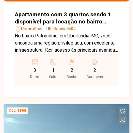
Apartamento com 3 quartos sendo 1
disponível para locação no bairro
Patrimônio em Uberlândia-MG
Patrimônio - Uberlândia/MG
No bairro Patrimônio, em Uberlândia-MG, você
encontra uma região privilegiada, com excelente
infraestrutura, fácil acesso às principais avenidas
da cidade e proximidade com a UFU,
supermercados, escolas, farmácias e diversos
3
1
2
2
comércios, proporcionando praticidade e
Dorm.
Suite
Banho
Garagens
qualidade de vida. Apartamento disponível para
locação em excelente localização, composto por
sala ampla com sacada, 3 quartos, sendo 1 suíte
com armários planejados, banheiro social,
cozinha com armários, área de serviço e 1 vaga
Cód.
52965
de garagem. O imóvel oferece ambientes
amplos, bem distribuídos e funcionais, ideal para
quem busca conforto e praticidade no dia a dia.