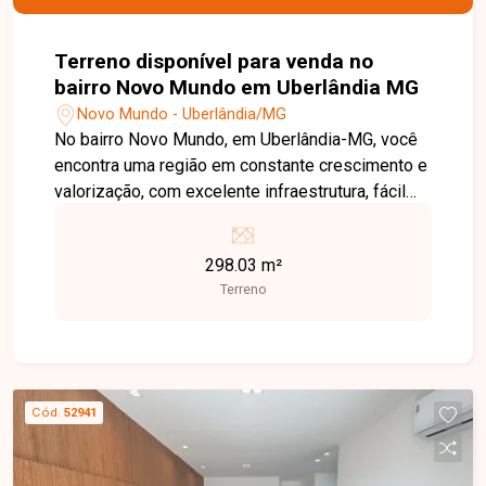
Terreno disponível para venda no
bairro Novo Mundo em Uberlândia MG
Novo Mundo - Uberlândia/MG
No bairro Novo Mundo, em Uberlândia-MG, você
encontra uma região em constante crescimento e
valorização, com excelente infraestrutura, fácil
acesso às principais avenidas da cidade e
grande potencial de investimento, além de estar
298.03 m²
próxima a supermercados, escolas, farmácias e
Terreno
diversos comércios. Terreno disponível para
venda no Reserva Novo Mundo, com excelente
localização dentro do loteamento. O lote possui
aproximadamente 12,20 metros de frente por 25
metros de profundidade, oferecendo ótima
Cód.
52941
configuração para a construção de um projeto
residencial moderno e funcional. Uma excelente
oportunidade para investir ou construir o imóvel