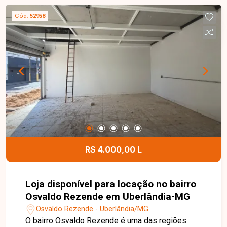
comerciais. Localizada na Avenida João Pessoa,
Cód.
52958
em ponto de grande visibilidade e próxima ao
Terminal Central, proporcionando excelente fluxo
de clientes e fácil acesso. Entre em contato com
a Delta Imóveis e agende uma visita. Nossa
equipe está pronta para apresentar todos os
detalhes deste imóvel e ajudar você a encontrar o
espaço ideal para o seu negócio.
R$ 4.000,00 L
Loja disponível para locação no bairro
Osvaldo Rezende em Uberlândia-MG
Osvaldo Rezende - Uberlândia/MG
O bairro Osvaldo Rezende é uma das regiões