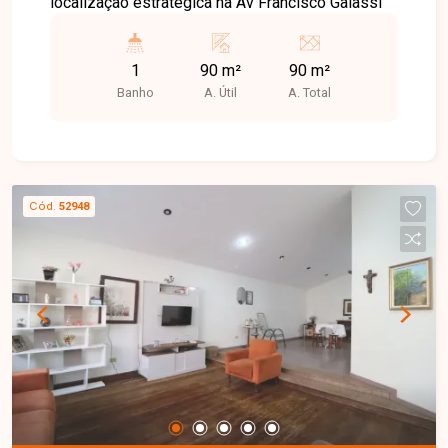
localização estratégica na Av Francisco Galassi
1
90 m²
90 m²
Banho
A. Útil
A. Total
Cód.
52948