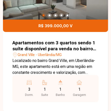
R$ 399.000,00 V
Apartamentos com 3 quartos sendo 1
suíte disponível para venda no bairro
Grand Ville em Uberlândia-MG
Grand Ville - Uberlândia/MG
Localizado no bairro Grand Ville, em Uberlândia-
MG, este apartamento está em uma região em
constante crescimento e valorização, com
excelente infraestrutura e fácil acesso às
principais vias da cidade. Próximo a
3
1
1
1
supermercados, escolas, farmácias, academias e
Dorm.
Suite
Banho
Garagem
diversos comércios e serviços, o bairro oferece
praticidade, conforto e qualidade de vida para
toda a família. O imóvel possui aproximadamente