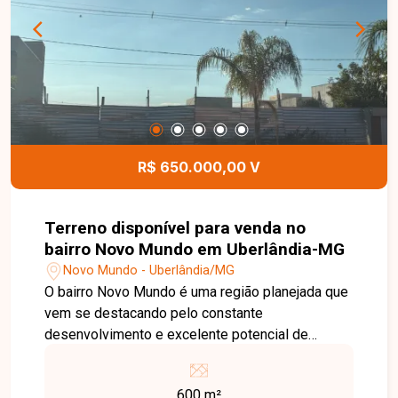
Uma excelente oportunidade para morar em uma
das regiões mais valorizadas de Uberlândia.
Entre em contato e agende sua visita!
R$ 650.000,00 V
Terreno disponível para venda no
bairro Novo Mundo em Uberlândia-MG
Novo Mundo - Uberlândia/MG
O bairro Novo Mundo é uma região planejada que
vem se destacando pelo constante
desenvolvimento e excelente potencial de
valorização. Com infraestrutura completa, ruas
tranquilas, áreas de lazer e fácil acesso às
600 m²