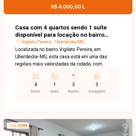
R$ 4.000,00 L
Casa com 4 quartos sendo 1 suíte
disponível para locação no bairro
Vigilato Pereira em Uberlândia-MG.
Vigilato Pereira - Uberlândia/MG
Localizada no bairro Vigilato Pereira, em
Uberlândia-MG, esta casa está em uma das
regiões mais valorizadas da cidade, com
excelente infraestrutura, fácil acesso às
principais vias e proximidade com
4
1
3
3
supermercados, escolas, farmácias, restaurantes
Dorm.
Suite
Banho
Garagens
e diversos comércios e serviços, proporcionando
praticidade, conforto e qualidade de vida. O
imóvel possui aproximadamente 225 m² de área
construída em um terreno de 300 m². Conta com
sala ampla em 02 ambientes, sala de TV, 04
Cód.
52944
quartos, sendo 01 suíte e 03 deles com armários