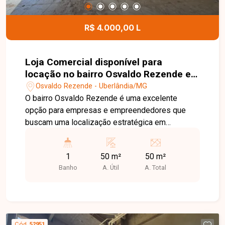
R$ 4.000,00 L
Loja Comercial disponível para
locação no bairro Osvaldo Rezende em
Uberlândia-MG
Osvaldo Rezende - Uberlândia/MG
O bairro Osvaldo Rezende é uma excelente
opção para empresas e empreendedores que
buscam uma localização estratégica em
Uberlândia. Com fácil acesso ao Centro e às
principais avenidas da cidade, a região possui
1
50 m²
50 m²
intenso fluxo de pessoas, ampla oferta de
Banho
A. Útil
A. Total
comércios e serviços, além de estar próxima ao
Terminal Central, proporcionando praticidade e
grande visibilidade para o seu negócio. Loja
comercial com aproximadamente 50 m² de área,
composta por amplo espaço interno e 1 banheiro.
Cód.
52951