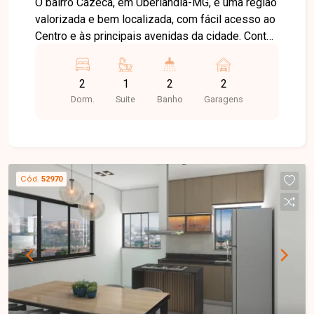
O bairro Cazeca, em Uberlândia-MG, é uma região
valorizada e bem localizada, com fácil acesso ao
Centro e às principais avenidas da cidade. Conta
com ampla infraestrutura de comércios,
supermercados, escolas, farmácias e diversos
2
1
2
2
serviços, oferecendo praticidade e qualidade de
Dorm.
Suite
Banho
Garagens
vida. Apartamento com excelente acabamento,
moderno e muito bem distribuído. O imóvel
dispõe de sala de visitas integrada à sala de
jantar, equipada com painel para TV e ventilador
de teto, 02 quartos, sendo 01 suíte com closet,
Cód.
52970
armários planejados e varanda, além de banheiro
social. A suíte possui banheiro com box em vidro
temperado, armário sob a pia e espelho. A
cozinha é planejada, equipada com armários,
forno, cooktop e bancada, além de lavanderia
independente. A varanda gourmet, com acesso
pela sala e pela cozinha, conta com armários
planejados, proporcionando um ambiente ideal