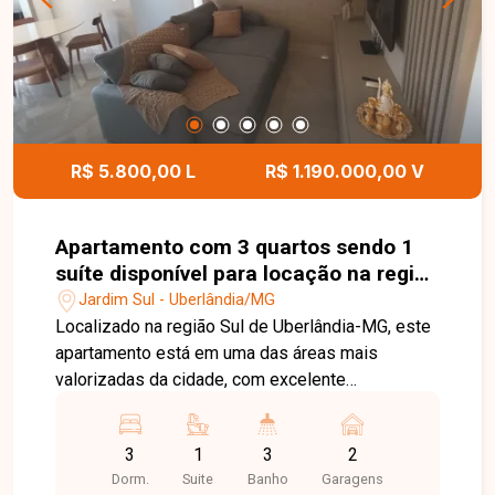
comodidade, praticidade e lazer aos moradores.
Entre em contato com a Delta Imóveis e agende
sua visita. Nossa equipe está pronta para
apresentar todos os detalhes deste imóvel e
ajudar você a encontrar a oportunidade ideal para
morar ou investir.
R$ 5.800,00 L
R$ 1.190.000,00 V
Apartamento com 3 quartos sendo 1
suíte disponível para locação na região
Sul de Uberlândia-MG
Jardim Sul - Uberlândia/MG
Localizado na região Sul de Uberlândia-MG, este
apartamento está em uma das áreas mais
valorizadas da cidade, com excelente
infraestrutura, fácil acesso às principais avenidas
e proximidade com supermercados, escolas,
3
1
3
2
farmácias, restaurantes, academias e diversos
Dorm.
Suite
Banho
Garagens
comércios e serviços, proporcionando conforto,