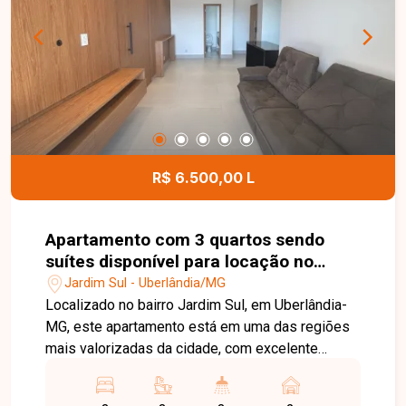
dos seus sonhos em uma das regiões que mais
se valorizam em Uberlândia. Entre em contato e
agende sua visita!
R$ 6.500,00 L
Apartamento com 3 quartos sendo
suítes disponível para locação no
bairro Jardim Sul em Uberlândia - MG
Jardim Sul - Uberlândia/MG
Localizado no bairro Jardim Sul, em Uberlândia-
MG, este apartamento está em uma das regiões
mais valorizadas da cidade, com excelente
infraestrutura, fácil acesso às principais vias e
proximidade com supermercados, escolas,