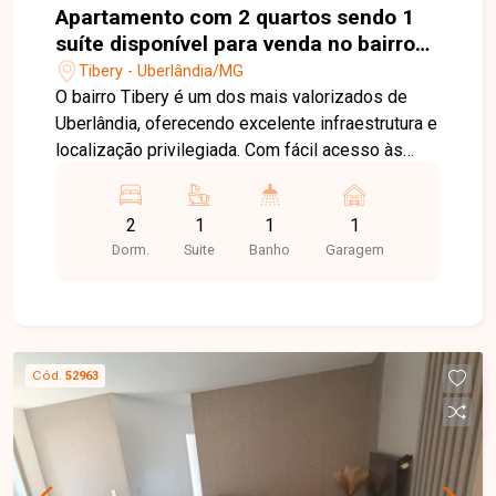
Apartamento com 2 quartos sendo 1
suíte disponível para venda no bairro
Tibery em Uberlândia-MG
Tibery - Uberlândia/MG
O bairro Tibery é um dos mais valorizados de
Uberlândia, oferecendo excelente infraestrutura e
localização privilegiada. Com fácil acesso às
principais vias da cidade, está próximo ao Center
Shopping, supermercados, escolas, farmácias,
2
1
1
1
academias, restaurantes e diversos serviços,
Dorm.
Suite
Banho
Garagem
proporcionando praticidade e qualidade de vida.
Sala ampla com painel e sacada, 2 quartos com
armários planejados, sendo 1 suíte, banheiro
social com box em vidro e armário, cozinha
planejada, área de serviço e 1 vaga de garagem.
Cód.
52963
Os ambientes são bem distribuídos,
proporcionando conforto e funcionalidade para o
dia a dia. O condomínio oferece salão de festas
com espaço gourmet e churrasqueira, espaço
office e 2 elevadores, garantindo mais