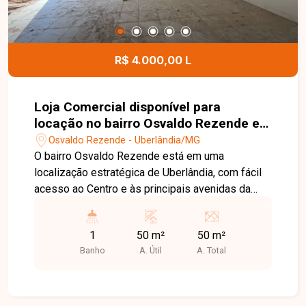
R$ 4.000,00 L
Loja Comercial disponível para
locação no bairro Osvaldo Rezende em
Uberlândia-MG
Osvaldo Rezende - Uberlândia/MG
O bairro Osvaldo Rezende está em uma
localização estratégica de Uberlândia, com fácil
acesso ao Centro e às principais avenidas da
cidade. A região possui grande fluxo de pessoas
e veículos, além de ampla variedade de
1
50 m²
50 m²
comércios, serviços e transporte público, sendo
Banho
A. Útil
A. Total
uma excelente opção para instalação do seu
negócio. Loja comercial com aproximadamente
50 m², composta por amplo espaço interno e 1
banheiro, ideal para diversos segmentos