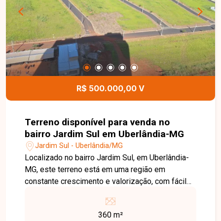
aproveitamento do terreno. Esta é uma excelente
oportunidade para quem deseja construir o
imóvel dos sonhos ou investir em uma região
com grande potencial de crescimento e
valorização. Agende uma visita e venha conhecer
todos os detalhes deste excelente terreno no
bairro Verde Umuarama.
R$ 500.000,00 V
Terreno disponível para venda no
bairro Jardim Sul em Uberlândia-MG
Jardim Sul - Uberlândia/MG
Localizado no bairro Jardim Sul, em Uberlândia-
MG, este terreno está em uma região em
constante crescimento e valorização, com fácil
acesso às principais vias da cidade e próximo a
supermercados, escolas, comércios e diversos
360 m²
serviços. O Condomínio Aberto Gávea Jardins