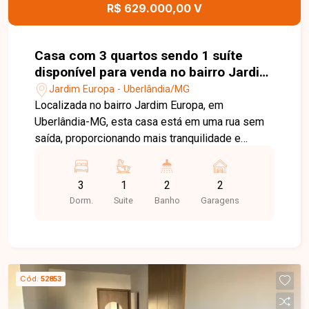
deste imóvel.
R$ 629.000,00 V
Casa com 3 quartos sendo 1 suíte
disponível para venda no bairro Jardim
Europa em Uberlândia-MG
Jardim Europa - Uberlândia/MG
Localizada no bairro Jardim Europa, em
Uberlândia-MG, esta casa está em uma rua sem
saída, proporcionando mais tranquilidade e
segurança para toda a família. A apenas 2
minutos do novo Colégio Militar, o imóvel está
3
1
2
2
em uma região com excelente infraestrutura, fácil
Dorm.
Suite
Banho
Garagens
acesso às principais vias da cidade e próximo a
supermercados, escolas, farmácias, comércios e
diversos serviços. O imóvel possui 250 m² de
terreno e 97 m² de área construída, distribuídos
em sala integrada à cozinha americana, 03
Cód.
52853
quartos, sendo 01 suíte, banheiro social e
garagem coberta para 02 veículos. A cozinha é