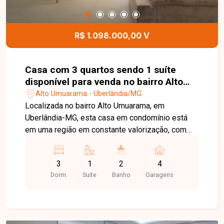
R$ 1.098.000,00 V
Casa com 3 quartos sendo 1 suíte
disponível para venda no bairro Alto
Umuarama em Uberlândia-MG
Alto Umuarama - Uberlândia/MG
Localizada no bairro Alto Umuarama, em
Uberlândia-MG, esta casa em condomínio está
em uma região em constante valorização, com
fácil acesso às principais vias da cidade e
próxima a supermercados, escolas, farmácias,
3
1
2
4
comércios e diversos serviços. O condomínio
Dorm.
Suite
Banho
Garagens
oferece um ambiente tranquilo, seguro e ideal
para quem busca qualidade de vida. O imóvel
possui 143 m² de área construída em um terreno
de 254 m². Conta com sala ampla, 03 quartos,