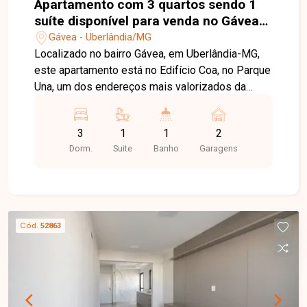
Apartamento com 3 quartos sendo 1
suíte disponível para venda no Gávea
em Uberlândia/MG
Gávea - Uberlândia/MG
Localizado no bairro Gávea, em Uberlândia-MG,
este apartamento está no Edifício Coa, no Parque
Una, um dos endereços mais valorizados da
cidade. O bairro planejado oferece uma
infraestrutura completa, com áreas verdes,
3
1
1
2
mobilidade, comércio, serviços, gastronomia e
Dorm.
Suite
Banho
Garagens
lazer, proporcionando praticidade, sofisticação e
excelente qualidade de vida. O imóvel possui
148,96 m² de área privativa, com um projeto
moderno e funcional. Conta com ampla sala de
estar e jantar integrada à varanda gourmet, lavabo,
Cód.
52863
03 suítes, cozinha com excelente distribuição
dos espaços integrada à área de serviço e
acabamento de alto padrão, oferecendo
ambientes amplos, confortáveis e com excelente
iluminação natural. A varanda gourmet