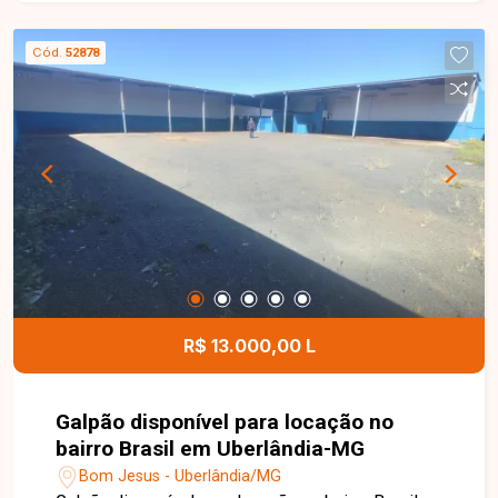
01 suíte, banheiro social, cozinha, lavanderia e 01
vaga de garagem. Conta com armários planejados
Cód.
52878
nos quartos, banheiros e cozinha, oferecendo
ambientes funcionais, organizados e prontos
para morar. O condomínio possui água inclusa na
taxa condominial, proporcionando mais
comodidade e economia aos moradores. Esta é
uma excelente oportunidade para quem busca um
apartamento moderno, funcional e bem localizado
no bairro Lagoinha. Agende uma visita e venha
conhecer todos os detalhes deste imóvel.
R$ 13.000,00 L
Galpão disponível para locação no
bairro Brasil em Uberlândia-MG
Bom Jesus - Uberlândia/MG