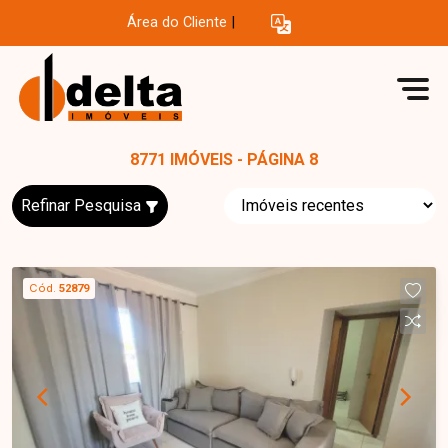
Área do Cliente
|
8771 IMÓVEIS - PÁGINA 8
Refinar Pesquisa
Cód.
52879