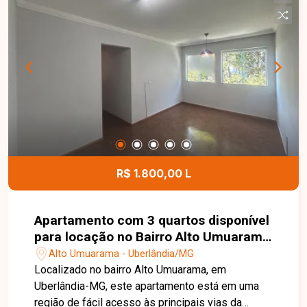
garagem. O imóvel conta ainda com acabamento
em gesso, proporcionando um ambiente mais
moderno e aconchegante. O condomínio oferece
portaria 24 horas, mercadinho interno, salão de
festas e câmeras de segurança, garantindo mais
conforto, lazer e tranquilidade aos moradores.
Agende sua visita e venha conhecer este
excelente apartamento. Uma ótima oportunidade
para morar ou investir em uma região valorizada,
com toda a infraestrutura que você e sua família
merecem.
R$ 1.800,00 L
Apartamento com 3 quartos disponível
para locação no Bairro Alto Umuarama
em Uberlândia-MG
Alto Umuarama - Uberlândia/MG
Localizado no bairro Alto Umuarama, em
Uberlândia-MG, este apartamento está em uma
região de fácil acesso às principais vias da