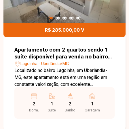
R$ 285.000,00 V
Apartamento com 2 quartos sendo 1
suíte disponível para venda no bairro
Lagoinha em Uberlândia-MG
Lagoinha - Uberlândia/MG
Localizado no bairro Lagoinha, em Uberlândia-
MG, este apartamento está em uma região em
constante valorização, com excelente
infraestrutura, fácil acesso às principais avenidas
da cidade e proximidade com supermercados,
2
1
2
1
escolas, farmácias e diversos comércios,
Dorm.
Suite
Banho
Garagem
proporcionando praticidade, conforto e qualidade
de vida. O imóvel possui 55,10 m² de área
privativa, distribuídos em sala, 02 quartos, sendo