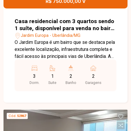
R$ 750.000,00 V
Casa residencial com 3 quartos sendo
1 suíte, disponível para venda no bairro
Jardim Europa em Uberlândia-MG
Jardim Europa - Uberlândia/MG
O Jardim Europa é um bairro que se destaca pela
excelente localização, infraestrutura completa e
fácil acesso às principais vias de Uberlândia. A
região oferece supermercados, escolas,
farmácias, comércios e serviços variados,
3
1
2
2
proporcionando praticidade, tranquilidade e
Dorm.
Suite
Banho
Garagens
qualidade de vida para toda a família. Casa
totalmente reformada, com 250 m² de terreno e
138 m² de área construída. O imóvel conta com
sala em dois ambientes, 03 quartos, sendo 01
suíte, banheiro social, lavabo, cozinha americana
Cód.
52867
integrada, lavanderia independente, despensa e
02 vagas de garagem cobertas. Na área externa,