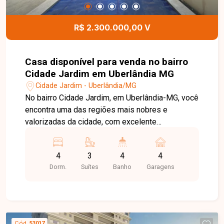
para toda a família. Entre em contato para mais
informações e agende uma visita para conhecer
R$ 2.300.000,00 V
este excelente imóvel.
Casa disponível para venda no bairro
Cidade Jardim em Uberlândia MG
Cidade Jardim - Uberlândia/MG
No bairro Cidade Jardim, em Uberlândia-MG, você
encontra uma das regiões mais nobres e
valorizadas da cidade, com excelente
infraestrutura, fácil acesso às principais avenidas
e proximidade com supermercados, escolas,
4
3
4
4
restaurantes, farmácias e diversos serviços,
Dorm.
Suítes
Banho
Garagens
proporcionando conforto, praticidade e qualidade
de vida. Casa disponível para venda com
aproximadamente 328 m² de área construída em
terreno de 490 m². O imóvel conta com sala
ampla, 4 quartos, sendo 3 suítes, banheiro social,
Cód.
53017