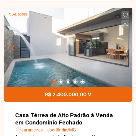
iluminada, 02 quartos, banheiro social com box
em blindex, cozinha americana com armários
Cód.
53038
planejados, lavanderia independente e 01 vaga
de garagem. O condomínio dispõe de elevador,
portaria digital e quiosque com churrasqueira,
proporcionando mais segurança, lazer e
comodidade para o dia a dia. Entre em contato
para mais informações e agende uma visita para
conhecer este excelente apartamento.
R$ 2.400.000,00 V
Casa Térrea de Alto Padrão à Venda
em Condomínio Fechado
Laranjeiras - Uberlândia/MG