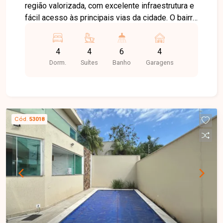
região valorizada, com excelente infraestrutura e
fácil acesso às principais vias da cidade. O bairro
oferece tranquilidade, além de estar próximo a
escolas, supermercados, comércios e diversos
4
4
6
4
serviços, proporcionando praticidade e qualidade
Dorm.
Suítes
Banho
Garagens
de vida. Sobrado disponível para locação, com
ambientes amplos, excelente distribuição dos
espaços e acabamento de alto padrão. No
primeiro pavimento, o imóvel conta com hall de
entrada, sala de TV, sala de estar, sala de jantar,
Cód.
53018
escritório, lavabo, cozinha com armários
planejados, despensa, área de serviço com
banheiro de apoio e uma completa área de lazer
com piscina aquecida. Possui ainda
estacionamento para até 04 veículos. No
segundo pavimento, dispõe de sala de apoio e
04 suítes, todas com armários planejados, sendo
01 suíte máster com hidromassagem,
oferecendo conforto, privacidade e sofisticação