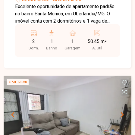
Excelente oportunidade de apartamento padrão
no bairro Santa Mônica, em Uberlândia/MG. O
imóvel conta com 2 dormitórios e 1 vaga de
garagem, oferecendo conforto e praticidade para
sua família. Com uma área útil de 50,45 m², o
2
1
1
50.45 m²
apartamento é ideal para quem busca um lar
Dorm.
Banho
Garagem
A. Útil
aconchegante e bem localizado. Não perca a
chance de conhecer esse empreendimento!
Cód.
53020