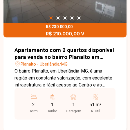
R$ 230.000,00
R$ 210.000,00 V
Apartamento com 2 quartos disponível
para venda no bairro Planalto em
Uberlândia-MG
Planalto - Uberlândia/MG
O bairro Planalto, em Uberlândia-MG, é uma
região em constante valorização, com excelente
infraestrutura e fácil acesso ao Centro e às
principais vias da cidade. Próximo a
supermercados, escolas, farmácias e diversos
2
1
1
51 m²
comércios, oferece praticidade, conforto e
Dorm.
Banho
Garagem
A. Útil
qualidade de vida para seus moradores.
Apartamento em andar alto, com ambientes bem
distribuídos, composto por sala ampla e bem