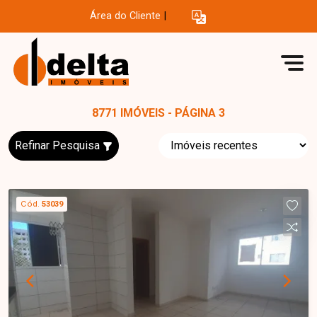
Área do Cliente
|
8771 IMÓVEIS - PÁGINA 3
Refinar Pesquisa
Cód.
53039