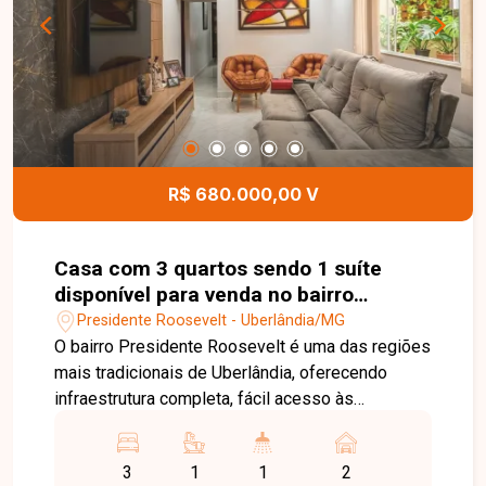
um ambiente ideal para momentos de lazer e
confraternização. Entre em contato para mais
informações e agende uma visita para conhecer
esta excelente cobertura.
R$ 680.000,00 V
Casa com 3 quartos sendo 1 suíte
disponível para venda no bairro
Presidente Roosevelt em Uberlândia-
Presidente Roosevelt - Uberlândia/MG
MG
O bairro Presidente Roosevelt é uma das regiões
mais tradicionais de Uberlândia, oferecendo
infraestrutura completa, fácil acesso às
principais avenidas da cidade e proximidade com
supermercados, escolas, farmácias, restaurantes
3
1
1
2
e diversos serviços. Uma excelente localização