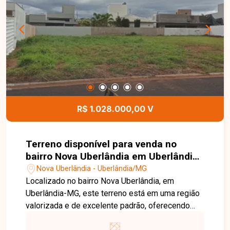
coberta com churrasqueira, pia, bancada e
armários, hidromassagem e 4 vagas de garagem
cobertas. O imóvel possui 285,23 m² de área
construída em um terreno de 475,50 m², com
ambientes amplos, modernos e excelente padrão
de acabamento. Entre em contato com a Delta
Imóveis e agende sua visita. Nossa equipe está
pronta para apresentar todos os detalhes deste
imóvel e ajudar você a encontrar o imóvel ideal
R$ 1.028.000,00 V
para viver com conforto, sofisticação e qualidade
de vida.
Terreno disponível para venda no
bairro Nova Uberlândia em Uberlândia-
MG
Nova Uberlândia - Uberlândia/MG
Localizado no bairro Nova Uberlândia, em
Uberlândia-MG, este terreno está em uma região
valorizada e de excelente padrão, oferecendo
fácil acesso às principais vias da cidade e