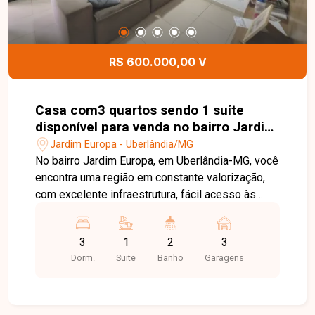
R$ 600.000,00 V
Casa com3 quartos sendo 1 suíte
disponível para venda no bairro Jardim
Europa em Uberlândia-MG
Jardim Europa - Uberlândia/MG
No bairro Jardim Europa, em Uberlândia-MG, você
encontra uma região em constante valorização,
com excelente infraestrutura, fácil acesso às
principais avenidas da cidade e proximidade com
supermercados, escolas, farmácias e diversos
3
1
2
3
comércios, oferecendo praticidade e qualidade
Dorm.
Suite
Banho
Garagens
de vida. Casa disponível para venda em
excelente localização, composta por sala ampla,
3 quartos, sendo 1 suíte, banheiro social, cozinha
com armários planejados, área de serviço com