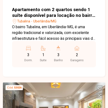
Apartamento com 2 quartos sendo 1
suíte disponível para locação no bairro
Tubalina em Uberlândia-MG
Tubalina - Uberlândia/MG
O bairro Tubalina, em Uberlândia-MG, é uma
região tradicional e valorizada, com excelente
infraestrutura e fácil acesso às principais vias da
cidade. Próximo a supermercados, escolas,
farmácias, comércios e diversos serviços,
3
1
3
2
oferece praticidade e qualidade de vida para toda
Dorm.
Suite
Banho
Garagens
a família. Cobertura com sol da manhã com
aproximadamente 149m² de área privativa,
distribuída em dois pavimentos. No primeiro
piso, o imóvel conta com sala de estar, sacada,
03 quartos, sendo 01 suíte, 02 banheiro social e
Cód.
53026
cozinha funcional. No segundo piso, dispõe de
ampla sala de TV, closet com possibilidade de
reversão para um 03º quarto, além de área
gourmet integrada à lavanderia, proporcionando