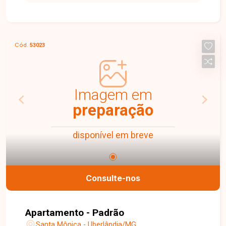
80m² de área construída, composta por amplo
salão e 01 banheiro. O imóvel possui excelente
visibilidade e localização estratégica, sendo uma
ótima opção para instalação de comércios,
Cód.
53023
escritórios ou prestadores de serviços.
Proprietário estuda negociação para realização
de reforma, possibilitando adequações conforme
a necessidade do futuro locatário. Entre em
Imagem em
contato para mais informações e agende uma
preparação
visita para conhecer esta excelente oportunidade
comercial.
disponível em breve
Consulte-nos
Apartamento - Padrão
Santa Mônica - Uberlândia/MG