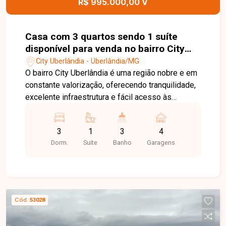
R$ 995.000,00 V
Casa com 3 quartos sendo 1 suíte
disponível para venda no bairro City
Uberlândia em Uberlândia-MG
City Uberlândia - Uberlândia/MG
O bairro City Uberlândia é uma região nobre e em
constante valorização, oferecendo tranquilidade,
excelente infraestrutura e fácil acesso às
principais avenidas da cidade. Próximo ao Jardim
Karaíba, o bairro conta com supermercados,
3
1
3
4
escolas, farmácias, restaurantes e diversos
Dorm.
Suite
Banho
Garagens
serviços, proporcionando conforto, praticidade e
qualidade de vida. Sala ampla para 2 ambientes, 3
quartos com armários planejados, sendo 1 suíte,
banheiros com armários, espelhos e box em
blindex, cozinha americana integrada com
Cód.
53028
armários planejados, cooktop e coifa em inox,
área de serviço separada, varanda gourmet