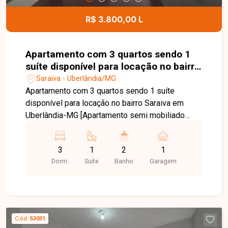
oferecendo segurança, conforto e diversas
possibilidades de utilização. Entre em contato
R$ 3.800,00 L
para mais informações e agende uma visita para
conhecer esta excelente oportunidade.
Apartamento com 3 quartos sendo 1
suíte disponível para locação no bairro
Saraiva em Uberlândia-MG
Saraiva - Uberlândia/MG
Apartamento com 3 quartos sendo 1 suíte
disponível para locação no bairro Saraiva em
Uberlândia-MG [Apartamento semi mobiliado
sendo sala ampla em dois ambientes com ar
condicionado, mesa de jantar, sofá, e painel de
3
1
2
1
TV, cozinha completa com armários, fogão,
Dorm.
Suite
Banho
Garagem
geladeira, alguns utensílios, área de serviço com
banheiro, hall para banheiro social, 3 quartos
sendo 3 com armários e 2 ar condicionado e 1
suíte, 1 vaga de garagem, condomínio com 1
elevador
Cód.
53031