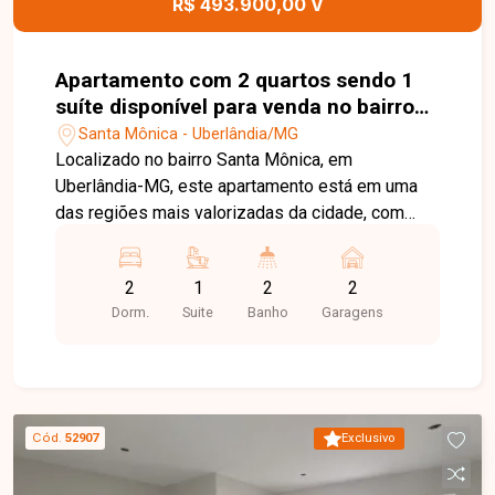
R$ 493.900,00 V
e em uma localização privilegiada no bairro Santa
Mônica. Agende uma visita e venha conhecer
todos os detalhes deste imóvel.
Apartamento com 2 quartos sendo 1
suíte disponível para venda no bairro
Santa Mônica em Uberlândia-MG
Santa Mônica - Uberlândia/MG
Localizado no bairro Santa Mônica, em
Uberlândia-MG, este apartamento está em uma
das regiões mais valorizadas da cidade, com
fácil acesso às principais avenidas e próximo a
universidades, supermercados, escolas,
2
1
2
2
farmácias, restaurantes e diversos comércios e
Dorm.
Suite
Banho
Garagens
serviços, proporcionando praticidade, conforto e
qualidade de vida. O imóvel é constituído por sala
ampla com fechadura eletrônica, cozinha
integrada à sacada gourmet, área de serviço,
banheiro social, 02 quartos, sendo 01 suíte e
Cód.
52907
Exclusivo
outro quarto com sacada, oferecendo ambientes
modernos, bem distribuídos e funcionais. O