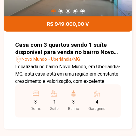
é equipado com elevador, possui estacionamento
frontal para 4 veículos e ampla fachada de
esquina, garantindo excelente visibilidade e
R$ 949.000,00 V
destaque para o seu negócio. Uma oportunidade
única para instalar sua empresa em um imóvel
moderno, funcional e localizado em uma das
Casa com 3 quartos sendo 1 suíte
regiões comerciais mais valorizadas de
disponível para venda no bairro Novo
Uberlândia. Agende uma visita e conheça todo o
Mundo em Uberlândia-MG
Novo Mundo - Uberlândia/MG
potencial deste espaço.
Localizada no bairro Novo Mundo, em Uberlândia-
MG, esta casa está em uma região em constante
crescimento e valorização, com excelente
infraestrutura, fácil acesso às principais vias da
cidade e proximidade com supermercados,
3
1
3
4
escolas, farmácias, comércios e diversos
Dorm.
Suite
Banho
Garagens
serviços, proporcionando praticidade, conforto e
qualidade de vida para toda a família. O imóvel
possui aproximadamente 164 m² de área
construída em um terreno de 300 m². Conta com