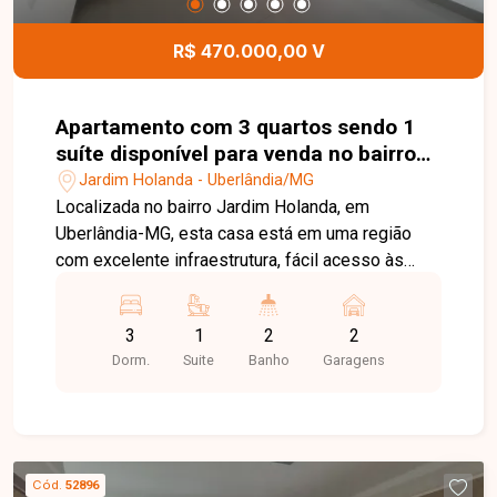
localização estratégica, espaço e potencial
construtivo. Uma excelente opção para construir a
R$ 470.000,00 V
residência dos sonhos, investir ou desenvolver
um projeto em uma região com grande potencial
de valorização. Agende uma visita e conheça
Apartamento com 3 quartos sendo 1
essa oportunidade.
suíte disponível para venda no bairro
Jardim Holanda em Uberlândia-MG
Jardim Holanda - Uberlândia/MG
Localizada no bairro Jardim Holanda, em
Uberlândia-MG, esta casa está em uma região
com excelente infraestrutura, fácil acesso às
principais vias da cidade e próxima a
supermercados, escolas, farmácias, comércios e
3
1
2
2
diversos serviços, proporcionando praticidade,
Dorm.
Suite
Banho
Garagens
conforto e qualidade de vida para toda a família.
O imóvel possui aproximadamente 101 m² de
área construída, distribuídos em sala ampla, 03
quartos, sendo 01 suíte, banheiro social, cozinha,
varanda, área de serviço e 02 vagas de garagem
Cód.
52896