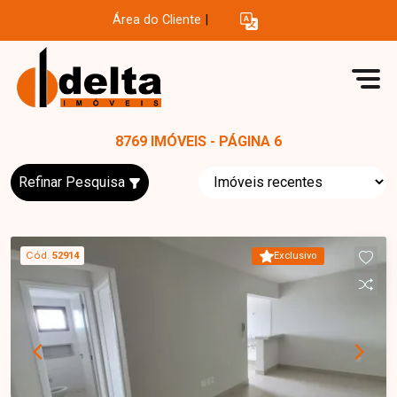
Área do Cliente
|
8769 IMÓVEIS - PÁGINA 6
Refinar Pesquisa
Cód.
52914
Exclusivo