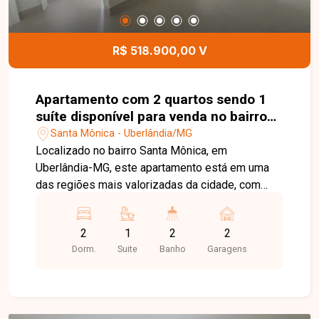
para quem busca morar com comodidade. Esta é
uma excelente oportunidade para quem procura
um apartamento moderno, confortável e bem
R$ 518.900,00 V
localizado no bairro Santa Mônica. Agende uma
visita e venha conhecer todos os detalhes deste
imóvel.
Apartamento com 2 quartos sendo 1
suíte disponível para venda no bairro
Santa Mônica em Uberlândia-MG
Santa Mônica - Uberlândia/MG
Localizado no bairro Santa Mônica, em
Uberlândia-MG, este apartamento está em uma
das regiões mais valorizadas da cidade, com
excelente infraestrutura e fácil acesso às
principais vias. Próximo a universidades,
2
1
2
2
supermercados, escolas, farmácias, restaurantes
Dorm.
Suite
Banho
Garagens
e diversos comércios e serviços, oferece
praticidade, conforto e qualidade de vida para
toda a família. O imóvel é constituído por sala em
02 ambientes com fechadura eletrônica, 02