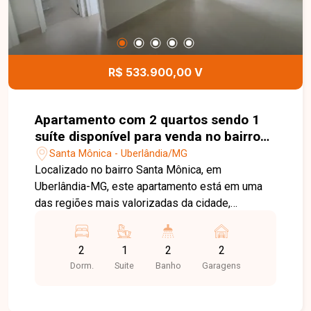
R$ 533.900,00 V
Apartamento com 2 quartos sendo 1
suíte disponível para venda no bairro
Santa Mônica em Uberlândia-MG
Santa Mônica - Uberlândia/MG
Localizado no bairro Santa Mônica, em
Uberlândia-MG, este apartamento está em uma
das regiões mais valorizadas da cidade,
oferecendo excelente infraestrutura, fácil acesso
às principais vias e proximidade com
2
1
2
2
universidades, supermercados, escolas,
Dorm.
Suite
Banho
Garagens
farmácias, restaurantes e uma ampla variedade
de comércios e serviços, proporcionando
praticidade, conforto e qualidade de vida. O