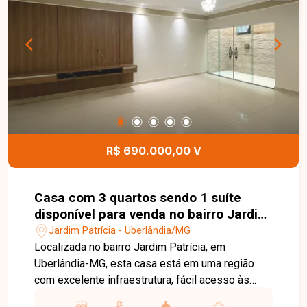
churrasqueira, salão de festas, brinquedoteca,
playground, quadra esportiva e bicicletário,
proporcionando lazer, segurança e comodidade
para toda a família. Esta é uma excelente
oportunidade para quem busca um apartamento
novo, moderno e pronto para morar em uma
localização privilegiada no bairro Jaraguá.
Agende uma visita e venha conhecer todos os
detalhes deste imóvel.
R$ 690.000,00 V
Casa com 3 quartos sendo 1 suíte
disponível para venda no bairro Jardim
Patrícia em Uberlândia-MG
Jardim Patrícia - Uberlândia/MG
Localizada no bairro Jardim Patrícia, em
Uberlândia-MG, esta casa está em uma região
com excelente infraestrutura, fácil acesso às
principais vias da cidade e próxima a