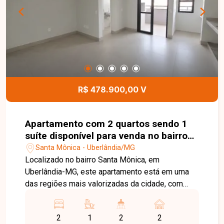
R$ 478.900,00 V
Apartamento com 2 quartos sendo 1
suíte disponível para venda no bairro
Santa Mônica em Uberlândia-MG
Santa Mônica - Uberlândia/MG
Localizado no bairro Santa Mônica, em
Uberlândia-MG, este apartamento está em uma
das regiões mais valorizadas da cidade, com
excelente infraestrutura e fácil acesso às
principais avenidas. Próximo a universidades,
2
1
2
2
supermercados, escolas, farmácias, restaurantes