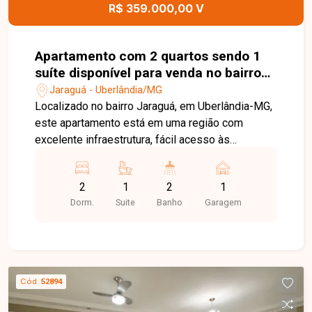
apartamento espaçoso, funcional e com
R$ 359.000,00 V
localização privilegiada. Entre em contato
conosco e agende sua visita para conhecer todos
os detalhes deste imóvel!
Apartamento com 2 quartos sendo 1
suíte disponível para venda no bairro
Jaraguá em Uberlândia-MG
Jaraguá - Uberlândia/MG
Localizado no bairro Jaraguá, em Uberlândia-MG,
este apartamento está em uma região com
excelente infraestrutura, fácil acesso às
principais vias da cidade e próximo a
universidades, supermercados, escolas,
2
1
2
1
farmácias, restaurantes e diversos comércios e
Dorm.
Suite
Banho
Garagem
serviços, oferecendo praticidade, conforto e
qualidade de vida para toda a família. O imóvel é
novo, nunca habitado, e conta com 02 quartos,
sendo 01 suíte, banheiro social, sala ampla,
varanda, balcão, cozinha, lavanderia independente
Cód.
52894
e 01 vaga de garagem. O condomínio dispõe de
elevador, piscina, espaço gourmet com