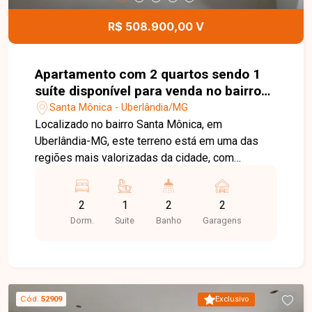
infraestrutura completa no bairro Santa Mônica.
Agende uma visita e venha conhecer todos os
R$ 508.900,00 V
detalhes deste imóvel.
Apartamento com 2 quartos sendo 1
suíte disponível para venda no bairro
Santa Mônica em Uberlândia-MG
Santa Mônica - Uberlândia/MG
Localizado no bairro Santa Mônica, em
Uberlândia-MG, este terreno está em uma das
regiões mais valorizadas da cidade, com
excelente infraestrutura e fácil acesso às
principais avenidas. A localização oferece
2
1
2
2
proximidade com supermercados, escolas,
Dorm.
Suite
Banho
Garagens
universidades, farmácias, restaurantes e
diversos comércios e serviços, sendo ideal tanto
para fins residenciais quanto comerciais. O
imóvel possui aproximadamente 360 m² de área
total, com dimensões de 15 x 24 metros. O
Cód.
52909
Exclusivo
terreno é plano, bem localizado e está situado