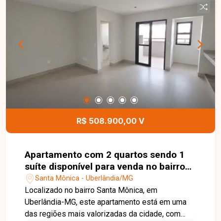
em uma região com excelente potencial de
valorização, atendendo tanto a projetos
comerciais quanto residenciais. Esta é uma
excelente oportunidade para quem deseja
construir ou investir em um dos bairros mais
tradicionais e valorizados de Uberlândia. Agende
uma visita e venha conhecer todos os detalhes
deste terreno.
R$ 508.900,00 V
Apartamento com 2 quartos sendo 1
suíte disponível para venda no bairro
Santa Mônica em Uberlândia -MG
Santa Mônica - Uberlândia/MG
Localizado no bairro Santa Mônica, em
Uberlândia-MG, este apartamento está em uma
das regiões mais valorizadas da cidade, com