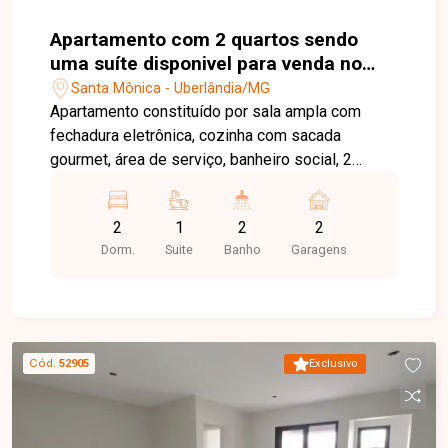
Apartamento com 2 quartos sendo
uma suíte disponivel para venda no
bairro Santa Mônica
Santa Mônica - Uberlândia/MG
Apartamento constituído por sala ampla com
fechadura eletrônica, cozinha com sacada
gourmet, área de serviço, banheiro social, 2
quartos sendo uma suíte e outro com sacada.
Condomínio conta com 2 vagas de garagem
2
1
2
2
cobertas, bicicletário, portaria, relax space,
Dorm.
Suite
Banho
Garagens
espaço fitness, hall de entrada, salão de festa,
espaço gourmet com churrasqueira, espaço kids
e sala coworking.
Cód.
52905
Exclusivo