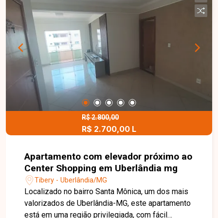
cobertas. O amplo quintal oferece excelente
espaço para implantação de uma área gourmet,
piscina, jardim ou futuras ampliações, agregando
ainda mais conforto e valorização ao imóvel. Esta
é uma excelente oportunidade para quem busca
uma casa funcional, com amplo espaço externo e
excelente localização no bairro Jardim Holanda.
Agende uma visita e venha conhecer todos os
detalhes deste imóvel.
R$ 2.800,00
R$ 2.700,00 L
Apartamento com elevador próximo ao
Center Shopping em Uberlândia mg
Tibery - Uberlândia/MG
Localizado no bairro Santa Mônica, um dos mais
valorizados de Uberlândia-MG, este apartamento
está em uma região privilegiada, com fácil