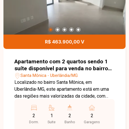
garagem cobertas, bicicletário, portaria, hall de
entrada, relax space, espaço fitness, salão de
festas, espaço gourmet com churrasqueira,
espaço kids e sala coworking. Esta é uma
excelente oportunidade para quem busca um
apartamento moderno, completo e em uma
R$ 463.900,00 V
localização privilegiada no bairro Santa Mônica.
Agende uma visita e venha conhecer todos os
detalhes deste imóvel.
Apartamento com 2 quartos sendo 1
suíte disponível para venda no bairro
Santa Mônica em Uberlândia-MG
Santa Mônica - Uberlândia/MG
Localizado no bairro Santa Mônica, em
Uberlândia-MG, este apartamento está em uma
das regiões mais valorizadas da cidade, com
excelente infraestrutura e fácil acesso às
principais avenidas. A localização oferece
2
1
2
2
proximidade com universidades, supermercados,
Dorm.
Suite
Banho
Garagens
escolas, farmácias, restaurantes e diversos