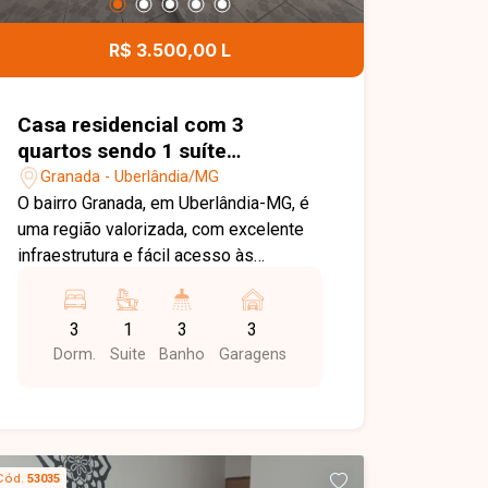
excelente oportunidade para quem
deseja morar em um apartamento novo,
R$ 3.500,00 L
bem localizado e com todo o conforto
para o dia a dia. Entre em contato e
agende sua visita!
Casa residencial com 3
quartos sendo 1 suíte
disponível para locação no
Granada - Uberlândia/MG
bairro Granada em Uberlândia-
O bairro Granada, em Uberlândia-MG, é
MG
uma região valorizada, com excelente
infraestrutura e fácil acesso às
principais vias da cidade. Próximo ao
Hospital Municipal, supermercados,
3
1
3
3
escolas, farmácias e diversos
Dorm.
Suite
Banho
Garagens
comércios, oferece praticidade,
conforto e qualidade de vida para toda
a família. Casa composta por sala em
02 ambientes, 03 quartos, sendo 01
suíte, banheiro social com box em
Cód.
53035