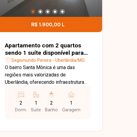
R$ 1.900,00 L
Apartamento com 2 quartos
sendo 1 suíte disponível para
locação no bairro Santa
Segismundo Pereira - Uberlândia/MG
Mônica em Uberlândia-MG
O bairro Santa Mônica é uma das
regiões mais valorizadas de
Uberlândia, oferecendo infraestrutura
completa, fácil acesso às principais
avenidas da cidade e proximidade com
2
1
2
1
supermercados, universidades,
Dorm.
Suite
Banho
Garagem
escolas, farmácias, restaurantes,
academias e diversos serviços. Uma
excelente opção para quem busca
conforto, praticidade e qualidade de