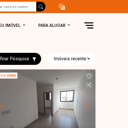
EU IMÓVEL
PARA ALUGAR
finar Pesquisa
Cód.
53056