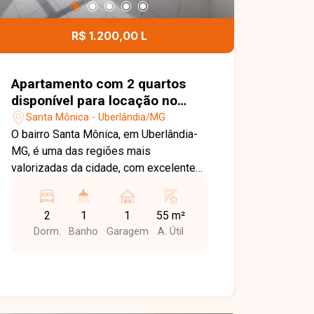
R$ 1.200,00 L
Apartamento com 2 quartos
disponível para locação no
bairro Santa Mônica em
Santa Mônica - Uberlândia/MG
Uberlândia-MG
O bairro Santa Mônica, em Uberlândia-
MG, é uma das regiões mais
valorizadas da cidade, com excelente
infraestrutura e fácil acesso às
principais avenidas. Próximo à UFU,
2
1
1
55 m²
supermercados, escolas, farmácias,
Dorm.
Banho
Garagem
A. Útil
restaurantes e diversos comércios,
oferece praticidade, conforto e
qualidade de vida. Apartamento
disponível para locação com
aproximadamente 55m² de área