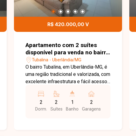
R$ 420.000,00 V
Apartamento com 2 suítes
disponível para venda no bairro
Tubalina em Uberlândia-MG
Tubalina - Uberlândia/MG
O bairro Tubalina, em Uberlândia-MG, é
uma região tradicional e valorizada, com
excelente infraestrutura e fácil acesso
às principais vias da cidade. Próximo a
supermercados, escolas, farmácias,
2
2
1
2
restaurantes e diversos comércios,
Dorm.
Suítes
Banho
Garagens
oferece praticidade, conforto e
qualidade de vida para toda a família.
Apartamento com aproximadamente
87m² de área privativa, composto por