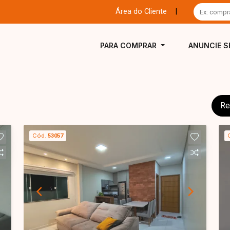
Área do Cliente
|
PARA COMPRAR
ANUNCIE S
Re
Cód.
53057