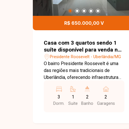
R$ 650.000,00 V
Casa com 3 quartos sendo 1
suíte disponível para venda no
bairro Presidente Roosevelt em
Presidente Roosevelt - Uberlândia/MG
Uberlândia-MG
O bairro Presidente Roosevelt é uma
das regiões mais tradicionais de
Uberlândia, oferecendo infraestrutura
completa e excelente localização. Com
fácil acesso às principais avenidas da
3
1
2
2
cidade, o bairro conta com
Dorm.
Suite
Banho
Garagens
supermercados, escolas, farmácias,
bancos, restaurantes, academias e
diversos comércios, proporcionando
praticidade, conforto e qualidade de