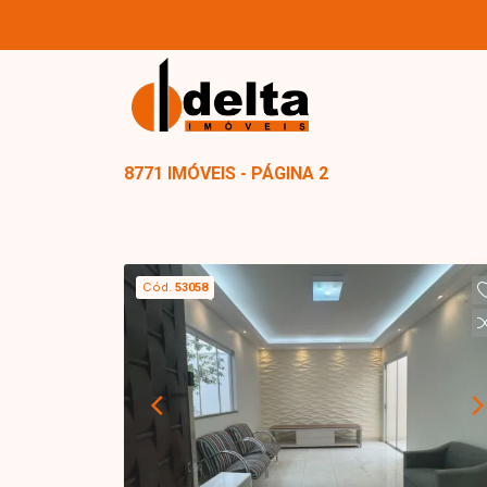
8771 IMÓVEIS - PÁGINA 2
Cód.
53058