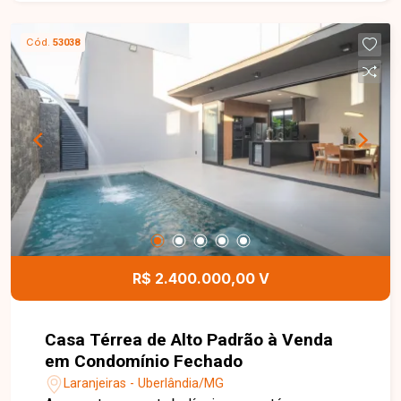
iluminada, 02 quartos, banheiro social com box
em blindex, cozinha americana com armários
Cód.
53038
planejados, lavanderia independente e 01 vaga
de garagem. O condomínio dispõe de elevador,
portaria digital e quiosque com churrasqueira,
proporcionando mais segurança, lazer e
comodidade para o dia a dia. Entre em contato
para mais informações e agende uma visita para
conhecer este excelente apartamento.
R$ 2.400.000,00 V
Casa Térrea de Alto Padrão à Venda
em Condomínio Fechado
Laranjeiras - Uberlândia/MG