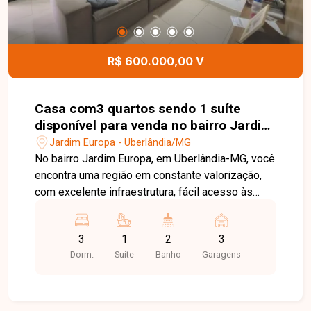
R$ 600.000,00 V
Casa com3 quartos sendo 1 suíte
disponível para venda no bairro Jardim
Europa em Uberlândia-MG
Jardim Europa - Uberlândia/MG
No bairro Jardim Europa, em Uberlândia-MG, você
encontra uma região em constante valorização,
com excelente infraestrutura, fácil acesso às
principais avenidas da cidade e proximidade com
supermercados, escolas, farmácias e diversos
3
1
2
3
comércios, oferecendo praticidade e qualidade
Dorm.
Suite
Banho
Garagens
de vida. Casa disponível para venda em
excelente localização, composta por sala ampla,
3 quartos, sendo 1 suíte, banheiro social, cozinha
com armários planejados, área de serviço com