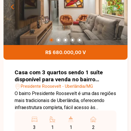
um ambiente ideal para momentos de lazer e
confraternização. Entre em contato para mais
informações e agende uma visita para conhecer
esta excelente cobertura.
R$ 680.000,00 V
Casa com 3 quartos sendo 1 suíte
disponível para venda no bairro
Presidente Roosevelt em Uberlândia-
Presidente Roosevelt - Uberlândia/MG
MG
O bairro Presidente Roosevelt é uma das regiões
mais tradicionais de Uberlândia, oferecendo
infraestrutura completa, fácil acesso às
principais avenidas da cidade e proximidade com
supermercados, escolas, farmácias, restaurantes
3
1
1
2
e diversos serviços. Uma excelente localização