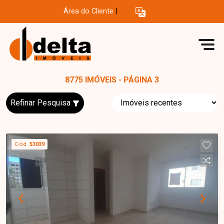
Área do Cliente
|
8775 IMÓVEIS - PÁGINA 3
Refinar Pesquisa
Cód.
53039