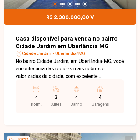
para toda a família. Entre em contato para mais
informações e agende uma visita para conhecer
R$ 2.300.000,00 V
este excelente imóvel.
Casa disponível para venda no bairro
Cidade Jardim em Uberlândia MG
Cidade Jardim - Uberlândia/MG
No bairro Cidade Jardim, em Uberlândia-MG, você
encontra uma das regiões mais nobres e
valorizadas da cidade, com excelente
infraestrutura, fácil acesso às principais avenidas
e proximidade com supermercados, escolas,
4
3
4
4
restaurantes, farmácias e diversos serviços,
Dorm.
Suítes
Banho
Garagens
proporcionando conforto, praticidade e qualidade
de vida. Casa disponível para venda com
aproximadamente 328 m² de área construída em
terreno de 490 m². O imóvel conta com sala
ampla, 4 quartos, sendo 3 suítes, banheiro social,
Cód.
53017