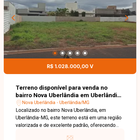
coberta com churrasqueira, pia, bancada e
armários, hidromassagem e 4 vagas de garagem
cobertas. O imóvel possui 285,23 m² de área
construída em um terreno de 475,50 m², com
ambientes amplos, modernos e excelente padrão
de acabamento. Entre em contato com a Delta
Imóveis e agende sua visita. Nossa equipe está
pronta para apresentar todos os detalhes deste
imóvel e ajudar você a encontrar o imóvel ideal
R$ 1.028.000,00 V
para viver com conforto, sofisticação e qualidade
de vida.
Terreno disponível para venda no
bairro Nova Uberlândia em Uberlândia-
MG
Nova Uberlândia - Uberlândia/MG
Localizado no bairro Nova Uberlândia, em
Uberlândia-MG, este terreno está em uma região
valorizada e de excelente padrão, oferecendo
fácil acesso às principais vias da cidade e