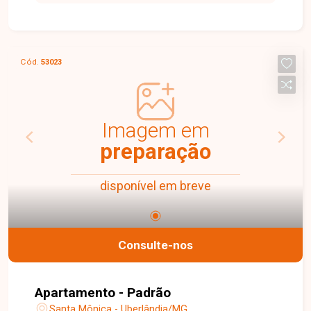
80m² de área construída, composta por amplo
salão e 01 banheiro. O imóvel possui excelente
visibilidade e localização estratégica, sendo uma
ótima opção para instalação de comércios,
Cód.
53023
escritórios ou prestadores de serviços.
Proprietário estuda negociação para realização
de reforma, possibilitando adequações conforme
a necessidade do futuro locatário. Entre em
Imagem em
contato para mais informações e agende uma
preparação
visita para conhecer esta excelente oportunidade
comercial.
disponível em breve
Consulte-nos
Apartamento - Padrão
Santa Mônica - Uberlândia/MG