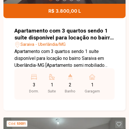
oferecendo segurança, conforto e diversas
possibilidades de utilização. Entre em contato
R$ 3.800,00 L
para mais informações e agende uma visita para
conhecer esta excelente oportunidade.
Apartamento com 3 quartos sendo 1
suíte disponível para locação no bairro
Saraiva em Uberlândia-MG
Saraiva - Uberlândia/MG
Apartamento com 3 quartos sendo 1 suíte
disponível para locação no bairro Saraiva em
Uberlândia-MG [Apartamento semi mobiliado
sendo sala ampla em dois ambientes com ar
condicionado, mesa de jantar, sofá, e painel de
3
1
2
1
TV, cozinha completa com armários, fogão,
Dorm.
Suite
Banho
Garagem
geladeira, alguns utensílios, área de serviço com
banheiro, hall para banheiro social, 3 quartos
sendo 3 com armários e 2 ar condicionado e 1
suíte, 1 vaga de garagem, condomínio com 1
elevador
Cód.
53031