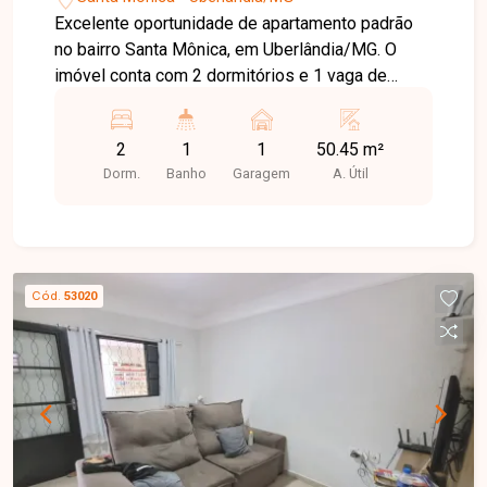
Excelente oportunidade de apartamento padrão
no bairro Santa Mônica, em Uberlândia/MG. O
imóvel conta com 2 dormitórios e 1 vaga de
garagem, oferecendo conforto e praticidade para
sua família. Com uma área útil de 50,45 m², o
2
1
1
50.45 m²
apartamento é ideal para quem busca um lar
Dorm.
Banho
Garagem
A. Útil
aconchegante e bem localizado. Não perca a
chance de conhecer esse empreendimento!
Cód.
53020