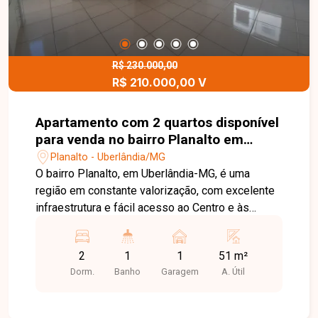
R$ 230.000,00
R$ 210.000,00 V
Apartamento com 2 quartos disponível
para venda no bairro Planalto em
Uberlândia-MG
Planalto - Uberlândia/MG
O bairro Planalto, em Uberlândia-MG, é uma
região em constante valorização, com excelente
infraestrutura e fácil acesso ao Centro e às
principais vias da cidade. Próximo a
supermercados, escolas, farmácias e diversos
2
1
1
51 m²
comércios, oferece praticidade, conforto e
Dorm.
Banho
Garagem
A. Útil
qualidade de vida para seus moradores.
Apartamento em andar alto, com ambientes bem
distribuídos, composto por sala ampla e bem