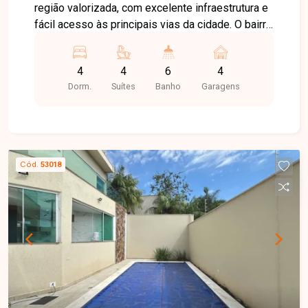
região valorizada, com excelente infraestrutura e
fácil acesso às principais vias da cidade. O bairro
oferece tranquilidade, além de estar próximo a
escolas, supermercados, comércios e diversos
4
4
6
4
serviços, proporcionando praticidade e qualidade
Dorm.
Suítes
Banho
Garagens
de vida. Sobrado disponível para locação, com
ambientes amplos, excelente distribuição dos
espaços e acabamento de alto padrão. No
primeiro pavimento, o imóvel conta com hall de
entrada, sala de TV, sala de estar, sala de jantar,
Cód.
53018
escritório, lavabo, cozinha com armários
planejados, despensa, área de serviço com
banheiro de apoio e uma completa área de lazer
com piscina aquecida. Possui ainda
estacionamento para até 04 veículos. No
segundo pavimento, dispõe de sala de apoio e
04 suítes, todas com armários planejados, sendo
01 suíte máster com hidromassagem,
oferecendo conforto, privacidade e sofisticação