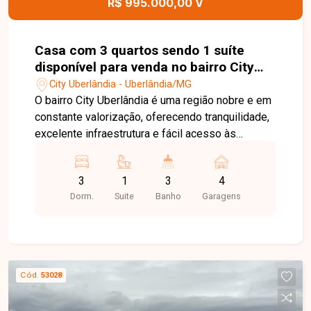
R$ 995.000,00 V
Casa com 3 quartos sendo 1 suíte
disponível para venda no bairro City
Uberlândia em Uberlândia-MG
City Uberlândia - Uberlândia/MG
O bairro City Uberlândia é uma região nobre e em
constante valorização, oferecendo tranquilidade,
excelente infraestrutura e fácil acesso às
principais avenidas da cidade. Próximo ao Jardim
Karaíba, o bairro conta com supermercados,
3
1
3
4
escolas, farmácias, restaurantes e diversos
Dorm.
Suite
Banho
Garagens
serviços, proporcionando conforto, praticidade e
qualidade de vida. Sala ampla para 2 ambientes, 3
quartos com armários planejados, sendo 1 suíte,
banheiros com armários, espelhos e box em
blindex, cozinha americana integrada com
Cód.
53028
armários planejados, cooktop e coifa em inox,
área de serviço separada, varanda gourmet