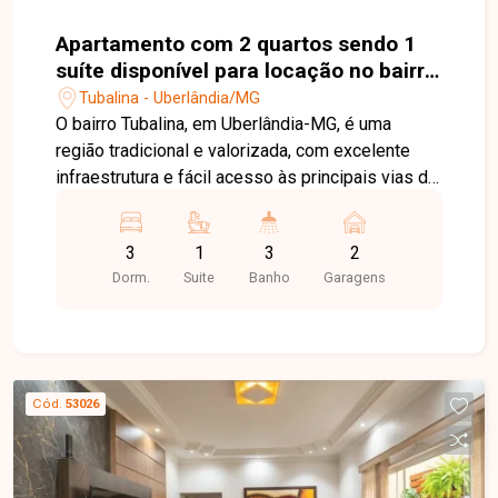
Apartamento com 2 quartos sendo 1
suíte disponível para locação no bairro
Tubalina em Uberlândia-MG
Tubalina - Uberlândia/MG
O bairro Tubalina, em Uberlândia-MG, é uma
região tradicional e valorizada, com excelente
infraestrutura e fácil acesso às principais vias da
cidade. Próximo a supermercados, escolas,
farmácias, comércios e diversos serviços,
3
1
3
2
oferece praticidade e qualidade de vida para toda
Dorm.
Suite
Banho
Garagens
a família. Cobertura com sol da manhã com
aproximadamente 149m² de área privativa,
distribuída em dois pavimentos. No primeiro
piso, o imóvel conta com sala de estar, sacada,
03 quartos, sendo 01 suíte, 02 banheiro social e
Cód.
53026
cozinha funcional. No segundo piso, dispõe de
ampla sala de TV, closet com possibilidade de
reversão para um 03º quarto, além de área
gourmet integrada à lavanderia, proporcionando