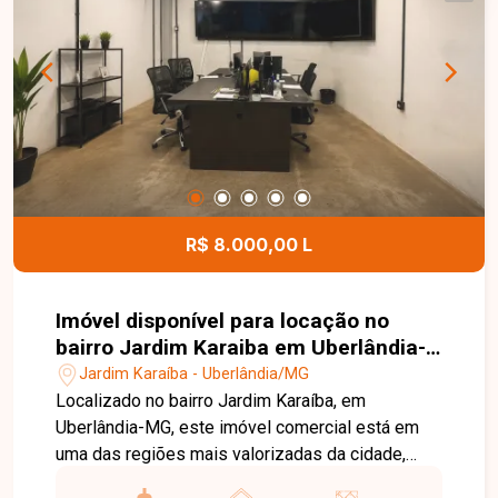
coberta. Com ambientes bem distribuídos e
excelente aproveitamento dos espaços, é uma
ótima opção para quem busca um imóvel
moderno e pronto para morar. Agende uma visita
e conheça de perto todos os detalhes deste
imóvel. Entre em contato com a Delta Imóveis e
conte com uma equipe preparada para oferecer
um atendimento completo, auxiliando você em
todas as etapas para encontrar o imóvel ideal.
R$ 8.000,00 L
Imóvel disponível para locação no
bairro Jardim Karaiba em Uberlândia-
MG
Jardim Karaíba - Uberlândia/MG
Localizado no bairro Jardim Karaíba, em
Uberlândia-MG, este imóvel comercial está em
uma das regiões mais valorizadas da cidade,
com excelente visibilidade, fácil acesso às