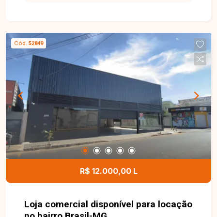
ambientes com painel para TV, 03 quartos com
armários planejados e ar-condicionado, sendo 01
suíte com closet, banheiro social, cozinha
totalmente planejada com armários, varanda
Cód.
52849
gourmet com churrasqueira, banheiro externo,
piscina aquecida e 03 vagas de garagem. Os
ambientes foram projetados para oferecer
conforto, funcionalidade e excelente
aproveitamento dos espaços, tornando o imóvel
ideal para quem busca qualidade de vida. Esta é
uma excelente oportunidade para quem deseja
morar em uma casa completa, moderna e com
área de lazer no bairro Aclimação. Agende uma
visita e venha conhecer todos os detalhes deste
imóvel.
R$ 12.000,00 L
Loja comercial disponível para locação
no bairro Brasil-MG