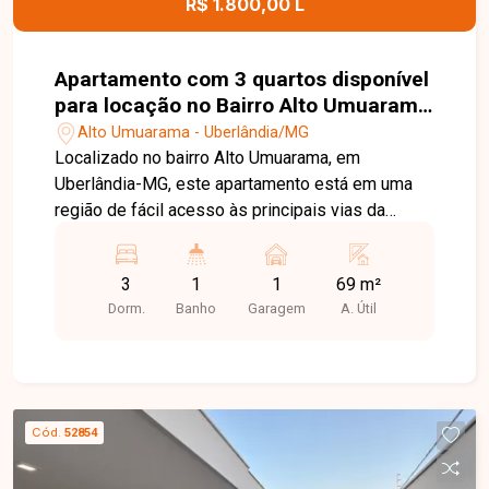
R$ 1.800,00 L
Apartamento com 3 quartos disponível
para locação no Bairro Alto Umuarama
em Uberlândia-MG
Alto Umuarama - Uberlândia/MG
Localizado no bairro Alto Umuarama, em
Uberlândia-MG, este apartamento está em uma
região de fácil acesso às principais vias da
cidade, próximo ao Aeroporto, supermercados,
escolas, farmácias, comércios e diversos
3
1
1
69 m²
serviços, proporcionando praticidade e conforto
Dorm.
Banho
Garagem
A. Útil
para o dia a dia. O imóvel conta com sala ampla
em 02 ambientes, 03 quartos, sendo 02 com
armários planejados e ventiladores de teto,
banheiro social com armário e box, cozinha com
armários planejados, área de serviço com tanque,
Cód.
52854
despensa com prateleiras e 01 vaga de garagem
coberta. O condomínio oferece portaria 24 horas,