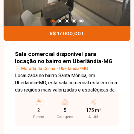
negócio em um imóvel moderno, amplo e muito
bem localizado no bairro Brasil. Agende uma
visita e venha conhecer todos os detalhes desta
loja comercial.
R$ 17.000,00 L
Sala comercial disponível para
locação no bairro em Uberlândia-MG
Morada da Colina - Uberlândia/MG
Localizada no bairro Santa Mônica, em
Uberlândia-MG, esta sala comercial está em uma
das regiões mais valorizadas e estratégicas da
cidade, com grande fluxo de pessoas, fácil
acesso às principais vias e ampla infraestrutura
2
5
175 m²
de comércios, bancos, restaurantes, clínicas e
Banho
Garagens
A. Útil
diversos serviços, oferecendo excelente
visibilidade e praticidade para o seu negócio. O
imóvel possui aproximadamente 175 m² de vão