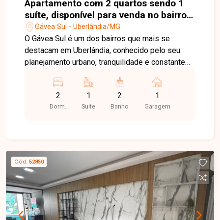
Apartamento com 2 quartos sendo 1
suíte, disponível para venda no bairro
Gávea Sul em Uberlândia-MG
Gávea Sul - Uberlândia/MG
O Gávea Sul é um dos bairros que mais se
destacam em Uberlândia, conhecido pelo seu
planejamento urbano, tranquilidade e constante
valorização. A região oferece fácil acesso às
principais vias da cidade, além de contar com
2
1
2
1
uma ampla rede de comércios, supermercados,
Dorm.
Suite
Banho
Garagem
escolas, academias e serviços, proporcionando
praticidade e qualidade de vida aos moradores. O
apartamento conta com 52 ², sendo sala ampla
em 2 ambientes, 2 quartos, sendo 1 suíte,
banheiro social, cozinha, área de serviço, sacada
Cód.
52850
e 1 vaga de garagem. O condomínio oferece uma
estrutura completa de lazer e conveniência, com
elevador, espaço fitness, salão de festas,
piscinas adulto e infantil, solarium, play kids,
lobby de acesso, car wash, espaço happy hour,