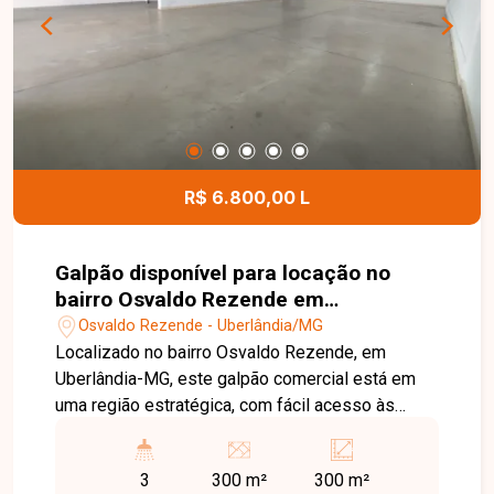
funcionais e com excelente aproveitamento dos
espaços. Esta é uma excelente oportunidade
para quem busca um apartamento amplo,
sofisticado e muito bem localizado no bairro
Santa Mônica. Agende uma visita e venha
conhecer todos os detalhes deste imóvel.
R$ 6.800,00 L
Galpão disponível para locação no
bairro Osvaldo Rezende em
Uberlândia-MG
Osvaldo Rezende - Uberlândia/MG
Localizado no bairro Osvaldo Rezende, em
Uberlândia-MG, este galpão comercial está em
uma região estratégica, com fácil acesso às
principais vias da cidade e excelente logística
para empresas dos mais diversos segmentos. A
3
300 m²
300 m²
localização oferece praticidade, além da