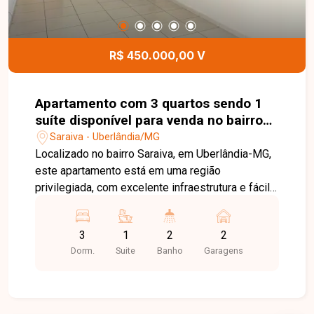
agende sua visita!
R$ 450.000,00 V
Apartamento com 3 quartos sendo 1
suíte disponível para venda no bairro
Saraiva em Uberlândia-MG.
Saraiva - Uberlândia/MG
Localizado no bairro Saraiva, em Uberlândia-MG,
este apartamento está em uma região
privilegiada, com excelente infraestrutura e fácil
acesso às principais vias da cidade. Próximo a
supermercados, escolas, universidades,
3
1
2
2
farmácias, restaurantes e diversos comércios e
Dorm.
Suite
Banho
Garagens
serviços, o bairro oferece praticidade, conforto e
qualidade de vida para toda a família. O imóvel
possui aproximadamente 76,25 m² de área
privativa, distribuídos em sala para 02 ambientes,