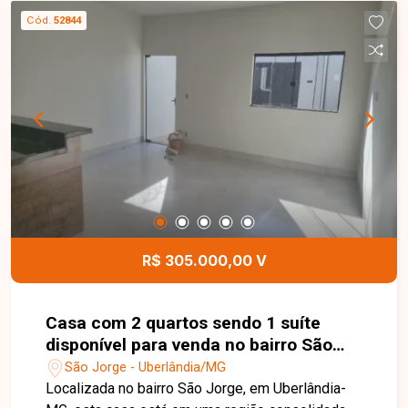
03 quartos, sendo 01 suíte, banheiro social com
Cód.
52844
armário e box, cozinha, lavanderia e ambientes
bem planejados, proporcionando conforto e
funcionalidade para o dia a dia. Esta é uma
excelente oportunidade para quem busca um
apartamento espaçoso, bem localizado e ideal
para morar com qualidade no bairro Saraiva.
Agende uma visita e venha conhecer todos os
detalhes deste imóvel.
R$ 305.000,00 V
Casa com 2 quartos sendo 1 suíte
disponível para venda no bairro São
Jorge em Uberlândia-MG
São Jorge - Uberlândia/MG
Localizada no bairro São Jorge, em Uberlândia-