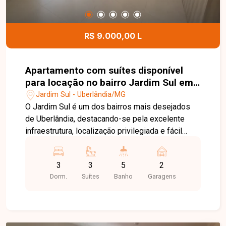
pronto para receber um novo empreendimento e
com grande potencial de valorização no bairro
Verde Umuarama. Agende uma visita e conheça
R$ 9.000,00 L
todos os detalhes deste imóvel.
Apartamento com suítes disponível
para locação no bairro Jardim Sul em
Uberlândia-MG
Jardim Sul - Uberlândia/MG
O Jardim Sul é um dos bairros mais desejados
de Uberlândia, destacando-se pela excelente
infraestrutura, localização privilegiada e fácil
acesso às principais vias da cidade. A região
reúne supermercados, escolas, restaurantes,
3
3
5
2
serviços e diversas opções de lazer,
Dorm.
Suítes
Banho
Garagens
proporcionando praticidade, conforto e qualidade
de vida para toda a família. Este sofisticado
apartamento conta com sala ampla em dois
ambientes com móveis planejados e iluminação