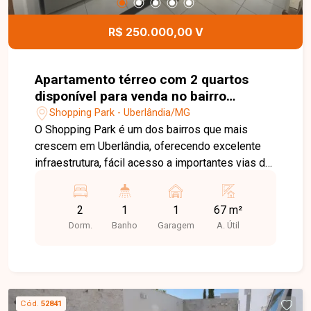
R$ 250.000,00 V
Apartamento térreo com 2 quartos
disponível para venda no bairro
Shopping Park em Uberlândia-MG
Shopping Park - Uberlândia/MG
O Shopping Park é um dos bairros que mais
crescem em Uberlândia, oferecendo excelente
infraestrutura, fácil acesso a importantes vias da
cidade e uma ampla variedade de comércios e
serviços. A região proporciona praticidade para o
2
1
1
67 m²
dia a dia, além de contar com escolas,
Dorm.
Banho
Garagem
A. Útil
supermercados, farmácias e opções de lazer,
tornando-se uma excelente escolha para quem
busca qualidade de vida. Este apartamento térreo
possui 67 m² de área total, sendo 41,71 m² de
área construída e 25,45 m² de área privativa
Cód.
52841