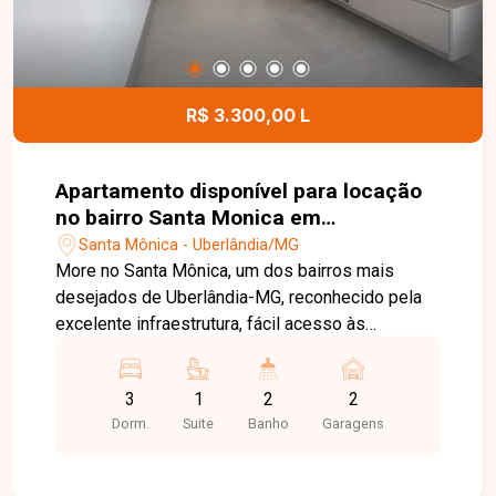
R$ 3.300,00 L
Apartamento disponível para locação
no bairro Santa Monica em
Uberlândia-MG
Santa Mônica - Uberlândia/MG
More no Santa Mônica, um dos bairros mais
desejados de Uberlândia-MG, reconhecido pela
excelente infraestrutura, fácil acesso às
principais vias da cidade e ampla oferta de
supermercados, escolas, universidades,
3
1
2
2
farmácias, restaurantes e diversos serviços. A
Dorm.
Suite
Banho
Garagens
região oferece praticidade, segurança e
qualidade de vida, sendo ideal para quem busca
comodidade em uma localização privilegiada.