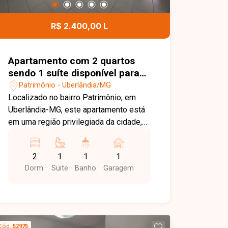
de lazer para toda a família. Uma
excelente oportunidade para morar em
R$ 2.400,00 L
um condomínio completo, em uma
região em constante valorização de
Uberlândia. Entre em contato e agende
Apartamento com 2 quartos
sua visita!
sendo 1 suíte disponível para
locação no bairro Patrimônio
Patrimônio - Uberlândia/MG
em Uberlândia-MG
Localizado no bairro Patrimônio, em
Uberlândia-MG, este apartamento está
em uma região privilegiada da cidade,
com excelente infraestrutura, fácil
acesso às principais vias e
2
1
1
1
proximidade com supermercados,
Dorm.
Suite
Banho
Garagem
escolas, farmácias, restaurantes,
academias e diversos comércios e
serviços, proporcionando praticidade,
conforto e qualidade de vida. O imóvel
possui aproximadamente 118 m² de
Cód.
52975