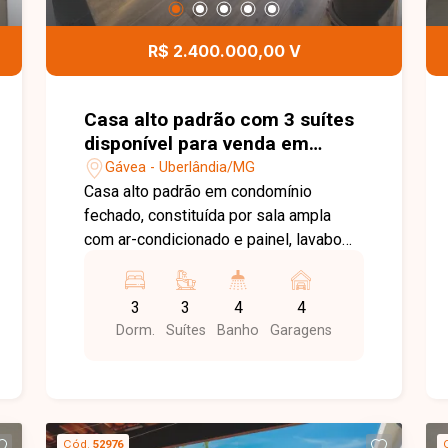
gourmet, oferecendo mais segurança,
conforto e lazer aos moradores. Entre
R$ 2.400.000,00 V
em contato com a Delta Imóveis e
agende sua visita. Nossa equipe está
pronta para apresentar todos os
Casa alto padrão com 3 suítes
detalhes deste imóvel e ajudar você a
disponível para venda em
encontrar o imóvel ideal para morar ou
Uberlândia-MG
Gávea - Uberlândia/MG
investir.
Casa alto padrão em condomínio
fechado, constituída por sala ampla
com ar-condicionado e painel, lavabo
com armário, escritório com planejados,
cozinha ampla com armários, área de
3
3
4
4
serviço com armários e dispensa.
Dorm.
Suítes
Banho
Garagens
Possui ainda, área gourmet com
churrasqueira e piscina. 3 suítes com
ar-condicionado, guarda-roupas
embutidos, sendo suíte master com
closet. Imóvel todo com iluminação
Cód.
52976