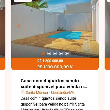
indireta e energia fotovoltaica.
R$ 1.200.000,00
R$ 1.100.000,00 V
Casa com 4 quartos sendo
suíte disponível para venda no
bairro Santa Mônica em
Santa Mônica - Uberlândia/MG
Uberlândia-MG
Casa com 4 quartos sendo suíte
disponível para venda no bairro Santa