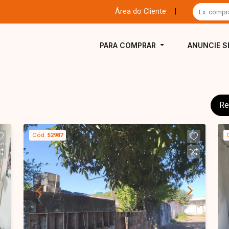
Área do Cliente
|
PARA COMPRAR
ANUNCIE S
Re
Cód.
52987