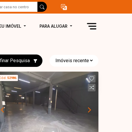
EU IMÓVEL
PARA ALUGAR
finar Pesquisa
Cód.
52986