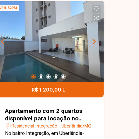
fachada. Imovel possui habite-se
Cód.
52983
comercial.
R$ 1.200,00 L
Apartamento com 2 quartos
disponível para locação no
bairro Integração em
Residencial Integração - Uberlândia/MG
Uberlândia-MG
No bairro Integração, em Uberlândia-