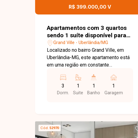
uma região bem localizada e com toda
R$ 399.000,00 V
a praticidade que você procura. Entre
em contato e agende sua visita!
Apartamentos com 3 quartos
sendo 1 suíte disponível para
venda no bairro Grand Ville em
Grand Ville - Uberlândia/MG
Uberlândia-MG
Localizado no bairro Grand Ville, em
Uberlândia-MG, este apartamento está
em uma região em constante
crescimento e valorização, com
excelente infraestrutura e fácil acesso
3
1
1
1
às principais vias da cidade. Próximo a
Dorm.
Suite
Banho
Garagem
supermercados, escolas, farmácias,
academias e diversos comércios e
serviços, o bairro oferece praticidade,
conforto e qualidade de vida para toda
a família. O imóvel possui
Cód.
52970
aproximadamente 70 m² de área