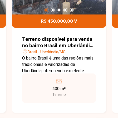
R$ 450.000,00 V
Terreno disponível para venda
no bairro Brasil em Uberlândia-
MG
Brasil - Uberlândia/MG
O bairro Brasil é uma das regiões mais
tradicionais e valorizadas de
Uberlândia, oferecendo excelente
infraestrutura, fácil acesso às principais
avenidas da cidade e proximidade com
400 m²
supermercados, escolas, farmácias,
Terreno
hospitais, restaurantes e diversos
serviços. Uma localização privilegiada,
ideal tanto para empreendimentos
residenciais quanto comerciais. Terreno