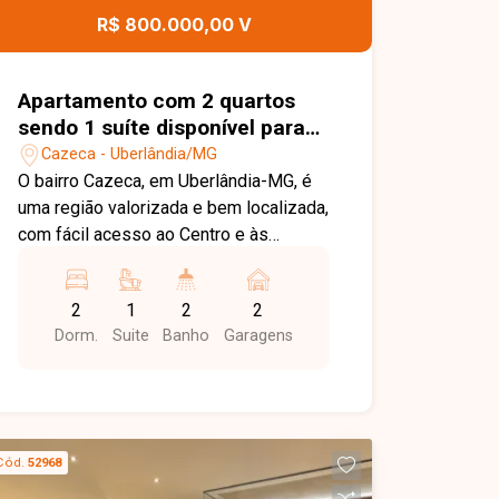
contato com a Delta Imóveis e agende
R$ 800.000,00 V
sua visita. Nossa equipe está pronta
para apresentar todos os detalhes
deste imóvel e ajudar você a encontrar
Apartamento com 2 quartos
o imóvel ideal para morar com conforto
sendo 1 suíte disponível para
e praticidade.
venda no bairro Cazeca em
Cazeca - Uberlândia/MG
Uberlândia-MG
O bairro Cazeca, em Uberlândia-MG, é
uma região valorizada e bem localizada,
com fácil acesso ao Centro e às
principais avenidas da cidade. Conta
com ampla infraestrutura de comércios,
2
1
2
2
supermercados, escolas, farmácias e
Dorm.
Suite
Banho
Garagens
diversos serviços, oferecendo
praticidade e qualidade de vida.
Apartamento com excelente
acabamento, moderno e muito bem
distribuído. O imóvel dispõe de sala de
Cód.
52968
visitas integrada à sala de jantar,