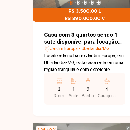
agende sua visita. Nossa equipe está
R$ 3.500,00 L
pronta para apresentar todos os
detalhes deste imóvel e ajudar você a
R$ 890.000,00 V
encontrar o ponto comercial ideal para o
seu negócio. Observação: Na descrição
Casa com 3 quartos sendo 1
enviada consta `bairro Santa Mônica`,
sute disponível para locação
enquanto o título informa `bairro
Jardim Europa em Uberlândia-
Jardim Europa - Uberlândia/MG
Segismundo Pereira`. Recomenda-se
MG
Localizada no bairro Jardim Europa, em
verificar qual é o bairro correto antes da
Uberlândia-MG, esta casa está em uma
publicação do anúncio.
região tranquila e com excelente
infraestrutura, oferecendo fácil acesso
às principais vias da cidade e
3
1
2
4
proximidade com supermercados,
Dorm.
Suite
Banho
Garagens
escolas, farmácias, comércios e
diversos serviços, proporcionando
conforto e praticidade para toda a
família. O imóvel dispõe de sala de TV,
sala de estar, 03 quartos, sendo 01
Cód.
52977