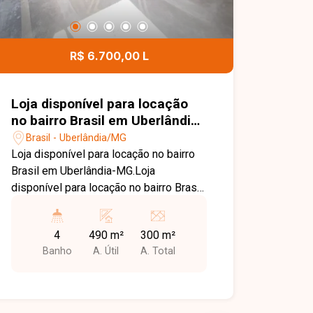
R$ 6.700,00 L
Loja disponível para locação
no bairro Brasil em Uberlândia-
MG.
Brasil - Uberlândia/MG
Loja disponível para locação no bairro
Brasil em Uberlândia-MG.Loja
disponível para locação no bairro Brasil.
Loja com area total de
aproximadamente 490m² sendo vão
4
490 m²
300 m²
livre de 300m², e piso superior com
Banho
A. Útil
A. Total
aproximadamente 190m², imovel com
04 banheiros sendo 02 deles com
acessibilidade, copa, piso de concreto
usinado, 04 portas de enrolar, ampla