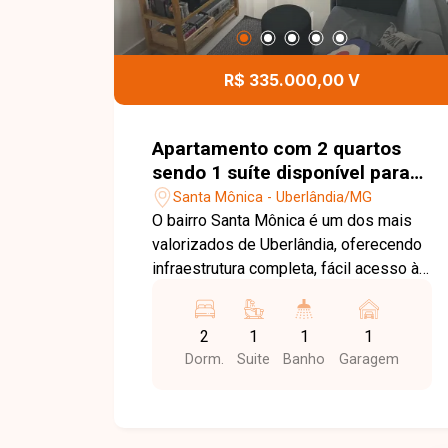
R$ 335.000,00 V
Apartamento com 2 quartos
sendo 1 suíte disponível para
venda no bairro Santa Mônica
Santa Mônica - Uberlândia/MG
em Uberlândia-MG
O bairro Santa Mônica é um dos mais
valorizados de Uberlândia, oferecendo
infraestrutura completa, fácil acesso às
principais vias da cidade e proximidade
com universidades, supermercados,
2
1
1
1
escolas, farmácias e diversos
Dorm.
Suite
Banho
Garagem
comércios. Uma excelente localização
para quem busca praticidade, conforto
e qualidade de vida. Sala de estar
integrada, 2 quartos, sendo 1 suíte,