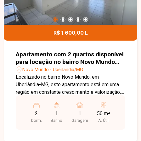
R$ 1.600,00 L
Apartamento com 2 quartos disponível
para locação no bairro Novo Mundo
em Uberlândia-MG
Novo Mundo - Uberlândia/MG
Localizado no bairro Novo Mundo, em
Uberlândia-MG, este apartamento está em uma
região em constante crescimento e valorização,
com fácil acesso às principais vias da cidade e
próximo a supermercados, escolas, farmácias,
2
1
1
50 m²
academias, restaurantes e diversos comércios e
Dorm.
Banho
Garagem
A. Útil
serviços, proporcionando praticidade, conforto e
qualidade de vida. O imóvel dispõe de sala, 02
quartos, sendo 01 com armário embutido,