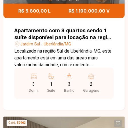
ajudar você a encontrar a oportunidade ideal para
morar ou investir.
R$ 5.800,00 L
R$ 1.190.000,00 V
Apartamento com 3 quartos sendo 1
suíte disponível para locação na região
Sul de Uberlândia-MG
Jardim Sul - Uberlândia/MG
Localizado na região Sul de Uberlândia-MG, este
apartamento está em uma das áreas mais
valorizadas da cidade, com excelente
infraestrutura, fácil acesso às principais avenidas
e proximidade com supermercados, escolas,
3
1
3
2
farmácias, restaurantes, academias e diversos
Dorm.
Suite
Banho
Garagens
comércios e serviços, proporcionando conforto,
praticidade e qualidade de vida. O imóvel possui
acabamento de alto padrão e poderá ser locado
mobiliado, com móveis e eletrodomésticos
conforme as fotos (valor da locação a confirmar).
Cód.
52962
Dispõe de hall de entrada com lavabo, sala para