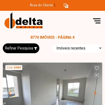
Área do Cliente
|
8774 IMÓVEIS - PÁGINA 4
Refinar Pesquisa
Cód.
52967