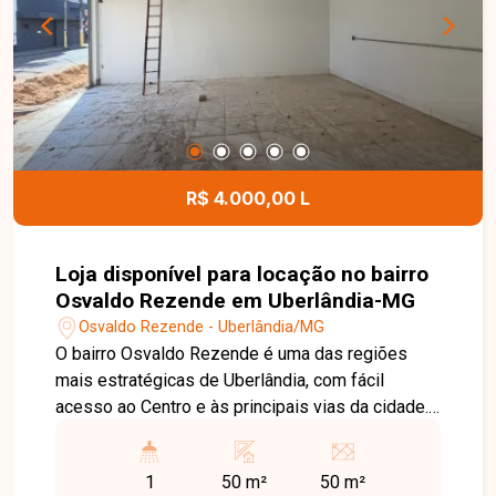
equipe está pronta para apresentar todos os
detalhes deste imóvel e ajudar você a encontrar o
espaço ideal para o seu negócio.
R$ 4.000,00 L
Loja disponível para locação no bairro
Osvaldo Rezende em Uberlândia-MG
Osvaldo Rezende - Uberlândia/MG
O bairro Osvaldo Rezende é uma das regiões
mais estratégicas de Uberlândia, com fácil
acesso ao Centro e às principais vias da cidade.
A localização oferece grande fluxo de pessoas e
veículos, além de contar com ampla infraestrutura
1
50 m²
50 m²
comercial e de serviços, tornando-se uma