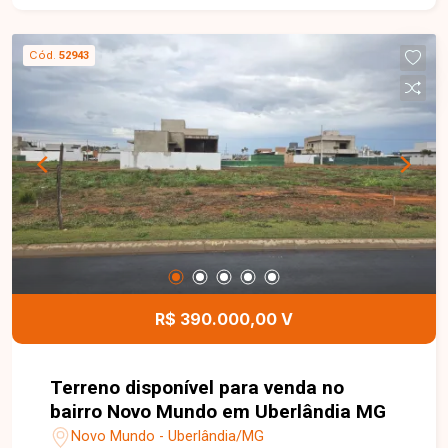
sala ampla, 03 quartos, banheiro social, cozinha,
área de serviço, amplo quintal e 04 vagas de
Cód.
52943
garagem. O excelente espaço externo
proporciona diversas possibilidades de
ampliação, construção de área gourmet, piscina
ou novos projetos, agregando ainda mais valor ao
imóvel. Esta é uma excelente oportunidade para
quem busca uma casa espaçosa, bem localizada
e com amplo terreno no bairro Custódio Pereira.
Agende uma visita e venha conhecer todos os
detalhes deste imóvel.
R$ 390.000,00 V
Terreno disponível para venda no
bairro Novo Mundo em Uberlândia MG
Novo Mundo - Uberlândia/MG