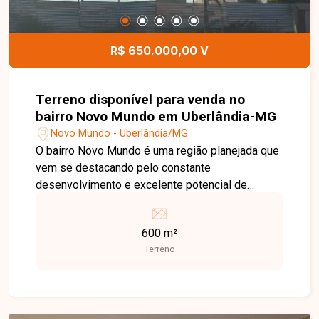
R$ 650.000,00 V
Terreno disponível para venda no
bairro Novo Mundo em Uberlândia-MG
Novo Mundo - Uberlândia/MG
O bairro Novo Mundo é uma região planejada que
vem se destacando pelo constante
desenvolvimento e excelente potencial de
valorização. Com infraestrutura completa, ruas
tranquilas, áreas de lazer e fácil acesso às
600 m²
principais vias da cidade, o bairro oferece
Terreno
qualidade de vida para moradores e ótimas
oportunidades para investidores e
empreendedores. Terreno com 600 m² de área
total, localizado na principal avenida do bairro