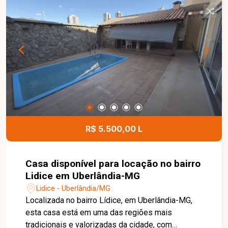
quintal. No pavimento superior, possui sala
ampla, 02 quartos, sendo 01 suíte, banheiro
social, cozinha espaçosa com armários, sala de
jantar e área de serviço. O imóvel ainda oferece
portão eletrônico e 02 vagas de garagem,
proporcionando segurança e comodidade aos
moradores. Esta é uma excelente oportunidade
para quem busca um imóvel amplo, funcional e
bem localizado no bairro Jaraguá. Agende uma
visita e venha conhecer todos os detalhes desta
casa.
R$ 5.500,00 L
Casa disponível para locação no bairro
Lidice em Uberlândia-MG
Lidice - Uberlândia/MG
Localizada no bairro Lídice, em Uberlândia-MG,
esta casa está em uma das regiões mais
tradicionais e valorizadas da cidade, com