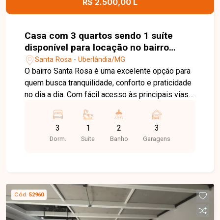
R$ 2.500,00 L
apartamento completo, moderno e com
infraestrutura de lazer e segurança no bairro
Jardim Sul. Agende uma visita e venha conhecer
Casa com 3 quartos sendo 1 suíte
todos os detalhes deste imóvel.
disponível para locação no bairro
Santa Rosa em Uberlândia-MG
Santa Rosa - Uberlândia/MG
O bairro Santa Rosa é uma excelente opção para
quem busca tranquilidade, conforto e praticidade
no dia a dia. Com fácil acesso às principais vias
da cidade, a região conta com boa infraestrutura
de comércios, supermercados, escolas e
3
1
2
3
serviços, proporcionando mais qualidade de vida
Dorm.
Suite
Banho
Garagens
para toda a família. Sala ampla em 2 ambientes
com cascata em claraboia, 3 quartos, sendo 1
suíte com espaço para closet, banheiro social
com armário e box em vidro, cozinha ampla com
armário, área de serviço, varanda nos fundos,
Cód.
52960
quintal concretado com cômodo de despejo e 3
vagas de garagem cobertas. O imóvel conta ainda