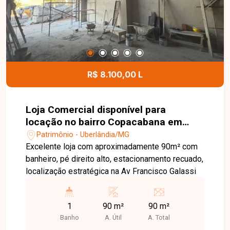
uma visita. Nossa equipe está à disposição para
apresentar todos os detalhes deste imóvel e
ajudar você a encontrar o ponto comercial ideal
para o seu negócio.
R$ 8.100,00 L
Loja Comercial disponível para
locação no bairro Copacabana em
Uberlândia-MG
Patrimônio - Uberlândia/MG
Excelente loja com aproximadamente 90m² com
banheiro, pé direito alto, estacionamento recuado,
localização estratégica na Av Francisco Galassi
1
90 m²
90 m²
Banho
A. Útil
A. Total