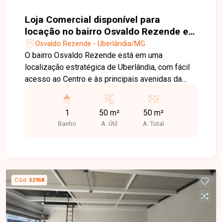
Loja Comercial disponível para
locação no bairro Osvaldo Rezende em
Uberlândia-MG
Osvaldo Rezende - Uberlândia/MG
O bairro Osvaldo Rezende está em uma
localização estratégica de Uberlândia, com fácil
acesso ao Centro e às principais avenidas da
cidade. A região possui grande fluxo de pessoas
e veículos, além de ampla variedade de
1
50 m²
50 m²
comércios, serviços e transporte público, sendo
Banho
A. Útil
A. Total
uma excelente opção para instalação do seu
negócio. Loja comercial com aproximadamente
50 m², composta por amplo espaço interno e 1
banheiro, ideal para diversos segmentos
comerciais. Localizada na Avenida João Pessoa,
Cód.
52958
em ponto de grande visibilidade e próxima ao
Terminal Central, proporcionando excelente fluxo
de clientes e fácil acesso. Entre em contato com
a Delta Imóveis e agende uma visita. Nossa