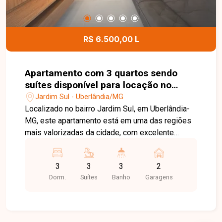
R$ 6.500,00 L
Apartamento com 3 quartos sendo
suítes disponível para locação no
bairro Jardim Sul em Uberlândia - MG
Jardim Sul - Uberlândia/MG
Localizado no bairro Jardim Sul, em Uberlândia-
MG, este apartamento está em uma das regiões
mais valorizadas da cidade, com excelente
infraestrutura, fácil acesso às principais vias e
proximidade com supermercados, escolas,
3
3
3
2
farmácias, restaurantes, academias e diversos
Dorm.
Suítes
Banho
Garagens
comércios e serviços, proporcionando
praticidade, conforto e qualidade de vida. O
imóvel possui aproximadamente 103,55 m² de
área privativa, distribuídos em sala ampla com ar-