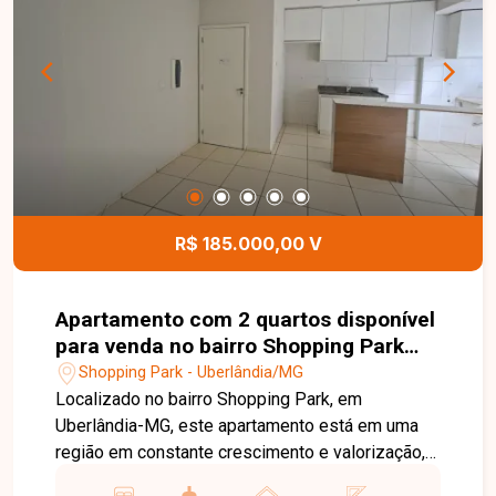
moradia ou investimento. Esta é uma ótima
oportunidade para quem busca um apartamento
funcional, bem localizado e com excelente custo-
benefício no bairro Morumbi. Agende uma visita e
venha conhecer todos os detalhes deste imóvel.
R$ 185.000,00 V
Apartamento com 2 quartos disponível
para venda no bairro Shopping Park
em Uberlândia-MG
Shopping Park - Uberlândia/MG
Localizado no bairro Shopping Park, em
Uberlândia-MG, este apartamento está em uma
região em constante crescimento e valorização,
com excelente infraestrutura e fácil acesso às