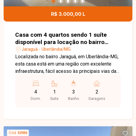
Como diferencial, a taxa de condomínio já está
inclusa no valor da locação, proporcionando ainda
R$ 3.000,00 L
mais comodidade. Esta é uma excelente
oportunidade para quem busca um apartamento
funcional, completo e com ótima infraestrutura de
Casa com 4 quartos sendo 1 suíte
lazer e segurança no bairro Shopping Park.
disponível para locação no bairro
Agende uma visita e venha conhecer todos os
Jaraguá em Uberlândia-MG.
Jaraguá - Uberlândia/MG
detalhes deste imóvel.
Localizada no bairro Jaraguá, em Uberlândia-MG,
esta casa está em uma região com excelente
infraestrutura, fácil acesso às principais vias da
cidade e próxima a supermercados, escolas,
farmácias, universidades, restaurantes e
4
1
3
2
diversos comércios e serviços, proporcionando
Dorm.
Suite
Banho
Garagens
praticidade e conforto para o dia a dia. O imóvel
dispõe de dois pavimentos com acesso interno
independente. No piso térreo, conta com sala, 02
quartos, banheiro social, sala de jantar, cozinha
com armários, despensa, área de serviço e amplo
Cód.
52936