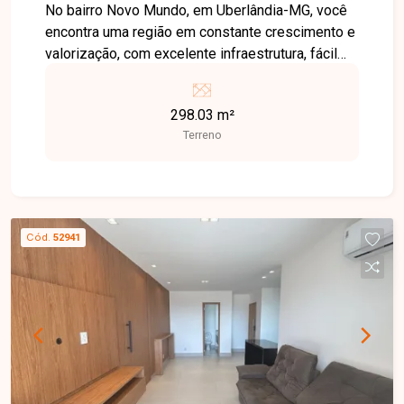
No bairro Novo Mundo, em Uberlândia-MG, você
encontra uma região em constante crescimento e
valorização, com excelente infraestrutura, fácil
acesso às principais avenidas da cidade e
grande potencial de investimento, além de estar
298.03 m²
próxima a supermercados, escolas, farmácias e
Terreno
diversos comércios. Terreno disponível para
venda no Reserva Novo Mundo, com excelente
localização dentro do loteamento. O lote possui
aproximadamente 12,20 metros de frente por 25
metros de profundidade, oferecendo ótima
Cód.
52941
configuração para a construção de um projeto
residencial moderno e funcional. Uma excelente
oportunidade para investir ou construir o imóvel
dos seus sonhos em uma das regiões que mais
se valorizam em Uberlândia. Entre em contato e
agende sua visita!