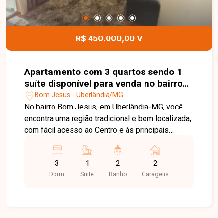
deste terreno.
R$ 450.000,00 V
Apartamento com 3 quartos sendo 1
suíte disponível para venda no bairro
Bom Jesus em Uberlândia-MG
Bom Jesus - Uberlândia/MG
No bairro Bom Jesus, em Uberlândia-MG, você
encontra uma região tradicional e bem localizada,
com fácil acesso ao Centro e às principais
avenidas da cidade, além de contar com ampla
infraestrutura de comércios, escolas,
3
1
2
2
supermercados, farmácias e diversos serviços,
Dorm.
Suite
Banho
Garagens
proporcionando praticidade e qualidade de vida.
Cobertura duplex disponível para venda,
composta por sala ampla, 3 quartos, sendo 1
suíte, banheiro social, cozinha, área de serviço e