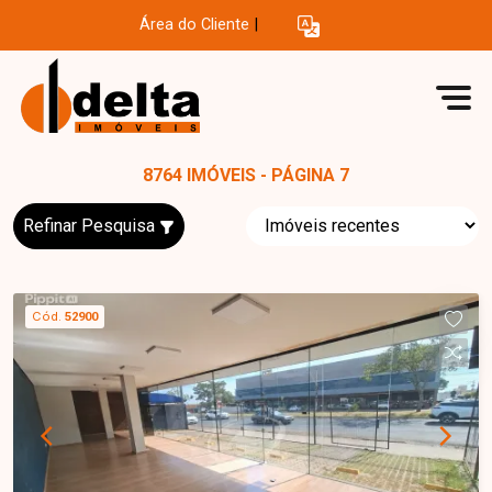
Área do Cliente
|
8764 IMÓVEIS - PÁGINA 7
Refinar Pesquisa
Cód.
52900