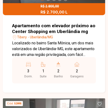
R$ 2.800,00
R$ 2.700,00 L
Apartamento com elevador próximo ao
Center Shopping em Uberlândia mg
Tibery - Uberlândia/MG
Localizado no bairro Santa Mônica, um dos mais
valorizados de Uberlândia-MG, este apartamento
está em uma região privilegiada, com fácil
acesso às principais avenidas da cidade e ampla
oferta de supermercados, escolas,
3
1
2
2
universidades, farmácias, restaurantes e
Dorm.
Suite
Banho
Garagens
diversos serviços. Uma excelente opção para
quem busca conforto, praticidade e qualidade de
vida em uma localização estratégica.
Apartamento em prédio com elevador, composto
por apenas 03 andares e 02 apartamentos por
Cód.
52895
andar, garantindo mais privacidade e