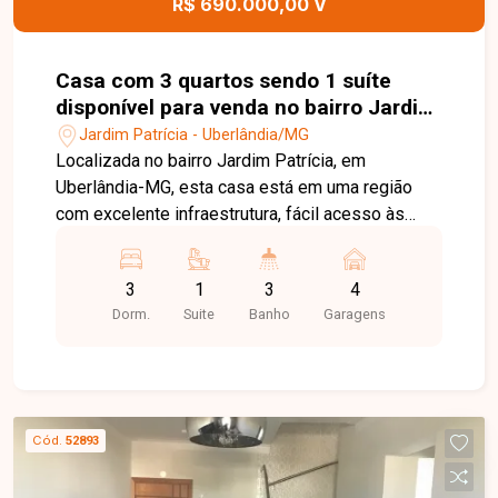
R$ 690.000,00 V
Casa com 3 quartos sendo 1 suíte
disponível para venda no bairro Jardim
Patrícia em Uberlândia-MG
Jardim Patrícia - Uberlândia/MG
Localizada no bairro Jardim Patrícia, em
Uberlândia-MG, esta casa está em uma região
com excelente infraestrutura, fácil acesso às
principais vias da cidade e próxima a
supermercados, escolas, farmácias, comércios e
3
1
3
4
diversos serviços, proporcionando praticidade,
Dorm.
Suite
Banho
Garagens
conforto e qualidade de vida para toda a família.
O imóvel conta com ambientes amplos e bem
distribuídos, dispondo de sala de estar com
jardim de inverno, sala de jantar, 03 quartos,
sendo 01 suíte, todos com armários planejados,
Cód.
52893
banheiro social, cozinha planejada com armários,
despensa, área de serviço, banheiro de apoio e