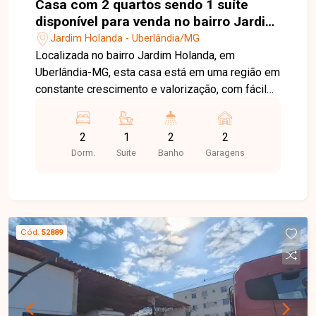
Casa com 2 quartos sendo 1 suíte
disponível para venda no bairro Jardim
Holanda em Uberlândia-MG
Jardim Holanda - Uberlândia/MG
Localizada no bairro Jardim Holanda, em
Uberlândia-MG, esta casa está em uma região em
constante crescimento e valorização, com fácil
acesso às principais vias da cidade e próxima a
supermercados, escolas, farmácias, comércios e
2
1
2
2
diversos serviços, proporcionando praticidade,
Dorm.
Suite
Banho
Garagens
conforto e qualidade de vida para toda a família.
O imóvel possui aproximadamente 71 m² de área
construída em um terreno de 125 m², distribuídos
em sala, 02 quartos, sendo 01 suíte, banheiro
social, cozinha, área de serviço e 02 vagas de
Cód.
52889
garagem. O projeto foi desenvolvido para
oferecer ambientes bem distribuídos, funcionais
e confortáveis, ideais para o dia a dia. O imóvel
encontra-se em fase de construção. As fotos
apresentadas são de uma casa com o mesmo