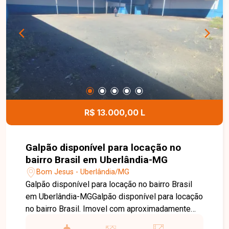
para morar. O condomínio possui água inclusa na
taxa condominial, proporcionando mais
comodidade e economia aos moradores. Esta é
uma excelente oportunidade para quem busca um
apartamento moderno, funcional e bem localizado
no bairro Lagoinha. Agende uma visita e venha
conhecer todos os detalhes deste imóvel.
R$ 13.000,00 L
Galpão disponível para locação no
bairro Brasil em Uberlândia-MG
Bom Jesus - Uberlândia/MG
Galpão disponível para locação no bairro Brasil
em Uberlândia-MGGalpão disponível para locação
no bairro Brasil. Imovel com aproximadamente
940m² de terreno e 400m² de área construida,