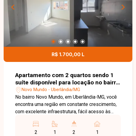
contato e agende sua visita!
R$ 1.700,00 L
Apartamento com 2 quartos sendo 1
suíte disponível para locação no bairro
Novo Mundo em Uberlândia-MG
Novo Mundo - Uberlândia/MG
No bairro Novo Mundo, em Uberlândia-MG, você
encontra uma região em constante crescimento,
com excelente infraestrutura, fácil acesso às
principais avenidas da cidade e proximidade com
supermercados, escolas, farmácias e diversos
2
1
2
1
comércios, proporcionando praticidade e