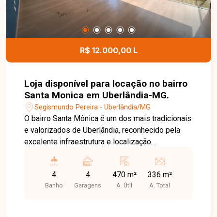
R$ 12.000,00 L
Loja disponível para locação no bairro
Santa Monica em Uberlândia-MG.
Segismundo Pereira - Uberlândia/MG
O bairro Santa Mônica é um dos mais tradicionais
e valorizados de Uberlândia, reconhecido pela
excelente infraestrutura e localização
estratégica. A região concentra grande fluxo de
pessoas, ampla variedade de comércios,
4
4
470 m²
336 m²
serviços, instituições de ensino e fácil acesso às
Banho
Garagens
A. Útil
A. Total
principais avenidas da cidade, tornando-se uma
excelente escolha para empresas que buscam
visibilidade e praticidade. Imóvel comercial de