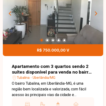
04 vagas de garagem. Na área externa, oferece
um agradável espaço gourmet com churrasqueira,
ideal para momentos de lazer e confraternização.
Esta é uma excelente oportunidade para quem
busca um imóvel funcional, confortável e pronto
para morar no bairro Jardim Patrícia. Agende uma
visita e venha conhecer todos os detalhes desta
casa.
R$ 750.000,00 V
Apartamento com 3 quartos sendo 2
suítes disponível para venda no bairro
Tubalina em Uberlândia-MG
Tubalina - Uberlândia/MG
O bairro Tubalina, em Uberlândia-MG, é uma
região bem localizada e valorizada, com fácil
acesso às principais vias da cidade e
proximidade ao Praia Clube. Conta com ampla