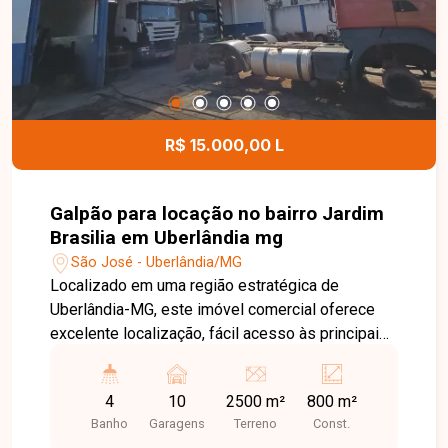
projeto, já vendida, servindo como referência do
padrão de acabamento. Esta é uma excelente
oportunidade para adquirir um imóvel novo em
uma localização privilegiada. Agende uma visita e
saiba mais sobre este empreendimento.
R$ 15.000,00 L
Galpão para locação no bairro Jardim
Brasilia em Uberlândia mg
São José - Uberlândia/MG
Localizado em uma região estratégica de
Uberlândia-MG, este imóvel comercial oferece
excelente localização, fácil acesso às principais
vias da cidade e grande potencial para empresas
que necessitam de amplo espaço operacional. A
4
10
2500 m²
800 m²
posição privilegiada, com acesso por duas ruas,
Banho
Garagens
Terreno
Const.
proporciona mais praticidade para logística,