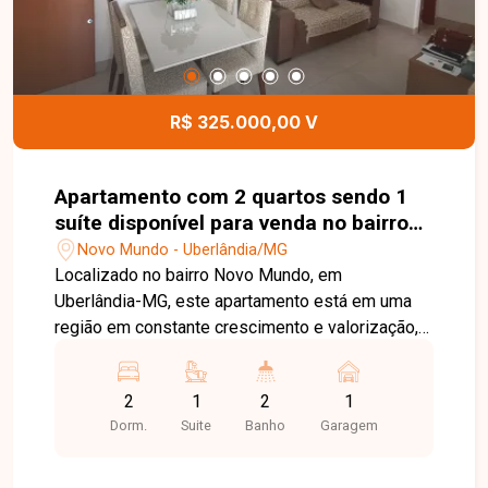
dia. Uma excelente oportunidade para quem
busca um apartamento pronto para morar, em uma
região em constante valorização de Uberlândia.
Entre em contato e agende sua visita!
R$ 325.000,00 V
Apartamento com 2 quartos sendo 1
suíte disponível para venda no bairro
Novo Mundo em Uberlândia-MG
Novo Mundo - Uberlândia/MG
Localizado no bairro Novo Mundo, em
Uberlândia-MG, este apartamento está em uma
região em constante crescimento e valorização,
com excelente infraestrutura e fácil acesso às
principais vias da cidade. Próximo a
2
1
2
1
supermercados, farmácias, academias, escolas e
Dorm.
Suite
Banho
Garagem
diversos comércios e serviços, oferece
praticidade, conforto e qualidade de vida para
toda a família. O imóvel possui aproximadamente