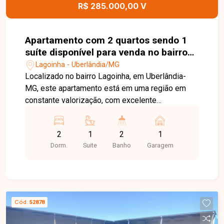
R$ 285.000,00 V
Apartamento com 2 quartos sendo 1
suíte disponível para venda no bairro
Lagoinha em Uberlândia-MG
Lagoinha - Uberlândia/MG
Localizado no bairro Lagoinha, em Uberlândia-
MG, este apartamento está em uma região em
constante valorização, com excelente
infraestrutura, fácil acesso às principais avenidas
da cidade e proximidade com supermercados,
2
1
2
1
escolas, farmácias e diversos comércios,
Dorm.
Suite
Banho
Garagem
proporcionando praticidade, conforto e qualidade
de vida. O imóvel possui 55,10 m² de área
privativa, distribuídos em sala, 02 quartos, sendo
01 suíte, banheiro social, cozinha, lavanderia e 01
vaga de garagem. Conta com armários planejados
Cód.
52878
nos quartos, banheiros e cozinha, oferecendo
ambientes funcionais, organizados e prontos