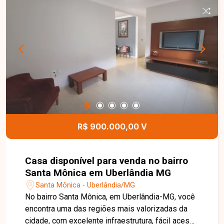
fundos, conta com uma edícula independente,
composta por 02 quartos, sala, cozinha, banheiro
e área de serviço, proporcionando uma excelente
opção para acomodar familiares ou gerar renda
com locação. Esta é uma excelente oportunidade
para quem busca um imóvel amplo, versátil e
bem localizado no bairro Jardim Canaã. Agende
uma visita e venha conhecer todos os detalhes
desta casa.
R$ 900.000,00 V
Casa disponível para venda no bairro
Santa Mônica em Uberlândia MG
Santa Mônica - Uberlândia/MG
No bairro Santa Mônica, em Uberlândia-MG, você
encontra uma das regiões mais valorizadas da
cidade, com excelente infraestrutura, fácil acesso