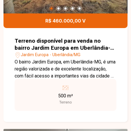
interfone e concertina, oferecendo segurança,
conforto e excelente padrão de acabamento. Esta
é uma excelente oportunidade para quem busca
R$ 460.000,00 V
uma casa completa, moderna e pronta para morar
em uma das regiões que mais crescem em
Uberlândia. Agende uma visita e venha conhecer
Terreno disponível para venda no
todos os detalhes deste imóvel.
bairro Jardim Europa em Uberlândia-
MG
Jardim Europa - Uberlândia/MG
O bairro Jardim Europa, em Uberlândia-MG, é uma
região valorizada e de excelente localização,
com fácil acesso a importantes vias da cidade e
proximidade de comércios, serviços e
instituições de ensino. A área oferece
500 m²
infraestrutura e praticidade para quem busca
Terreno
tranquilidade para morar, além de boas
perspectivas de valorização para investimento.
Excelente oportunidade para quem busca espaço
e praticidade. São dois terrenos juntos,