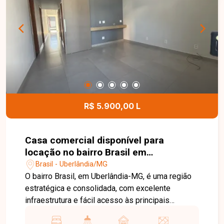
dia. Entre em contato com a Delta Imóveis e
agende sua visita. Nossa equipe está pronta para
apresentar todos os detalhes deste imóvel e
ajudar você a encontrar o imóvel ideal para morar
ou investir.
R$ 5.900,00 L
Casa comercial disponível para
locação no bairro Brasil em
Uberlândia-MG
Brasil - Uberlândia/MG
O bairro Brasil, em Uberlândia-MG, é uma região
estratégica e consolidada, com excelente
infraestrutura e fácil acesso às principais
avenidas da cidade. Próximo ao Centro, conta