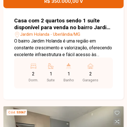
R$ 350.000,00 V
Casa com 2 quartos sendo 1 suíte
disponível para venda no bairro Jardim
Holanda em Uberlândia-MG
Jardim Holanda - Uberlândia/MG
O bairro Jardim Holanda é uma região em
constante crescimento e valorização, oferecendo
excelente infraestrutura e fácil acesso às
principais vias de Uberlândia. Próximo a
supermercados, escolas, farmácias, comércios e
2
1
1
2
diversos serviços, o bairro proporciona
Dorm.
Suite
Banho
Garagens
praticidade, tranquilidade e qualidade de vida
para toda a família. Sala, 2 quartos, sendo 1 suíte,
banheiro social, cozinha, área de serviço e 2
vagas de garagem. O imóvel possui 100 m² de
área construída em um terreno de 120 m², com
Cód.
53067
ambientes bem distribuídos, funcionais e ideais
para quem busca conforto e praticidade no dia a