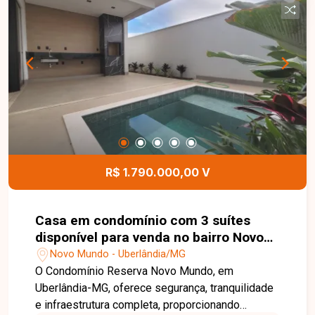
implantação de projeto BTS (Built to Suit), além
de pátio com aproximadamente 40m². Será
entregue com elevador instalado, e os banheiros
poderão ser executados conforme a
necessidade do futuro ocupante. O espaço
oferece excelente potencial para instalação de
docas, centros de distribuição, armazenagem e
diversos segmentos industriais ou logísticos. O
pátio externo poderá ser negociado
separadamente, proporcionando ainda mais
R$ 1.790.000,00 V
flexibilidade ao projeto. Entre em contato para
mais informações e agende uma visita para
conhecer esta excelente oportunidade comercial.
Casa em condomínio com 3 suítes
disponível para venda no bairro Novo
Mundo em Uberlândia-MG
Novo Mundo - Uberlândia/MG
O Condomínio Reserva Novo Mundo, em
Uberlândia-MG, oferece segurança, tranquilidade
e infraestrutura completa, proporcionando