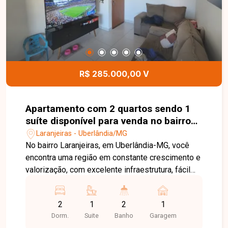
localização estratégica e de fácil acesso. Entre
em contato e agende sua visita!
R$ 285.000,00 V
Apartamento com 2 quartos sendo 1
suíte disponível para venda no bairro
Laranjeiras em Uberlândia-MG
Laranjeiras - Uberlândia/MG
No bairro Laranjeiras, em Uberlândia-MG, você
encontra uma região em constante crescimento e
valorização, com excelente infraestrutura, fácil
acesso às principais vias da cidade e
proximidade com supermercados, escolas,
2
1
2
1
farmácias e diversos comércios, proporcionando
Dorm.
Suite
Banho
Garagem
praticidade e qualidade de vida. Apartamento