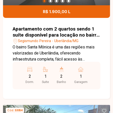
R$ 1.900,00 L
Apartamento com 2 quartos sendo 1
suíte disponível para locação no bairro
Santa Mônica em Uberlândia-MG
Segismundo Pereira - Uberlândia/MG
O bairro Santa Mônica é uma das regiões mais
valorizadas de Uberlândia, oferecendo
infraestrutura completa, fácil acesso às
principais avenidas da cidade e proximidade com
supermercados, universidades, escolas,
2
1
2
1
farmácias, restaurantes, academias e diversos
Dorm.
Suite
Banho
Garagem
serviços. Uma excelente opção para quem busca
conforto, praticidade e qualidade de vida. Sala
para 2 ambientes integrada à cozinha com
armários embutidos, 2 quartos com armários,
sendo 1 suíte, banheiro social, área de serviço e
Cód.
53054