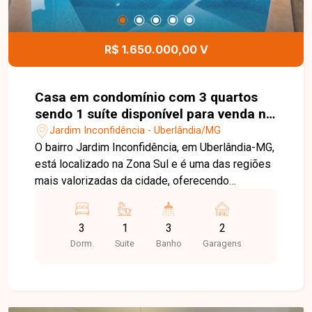
com conforto e tranquilidade
R$ 1.650.000,00 V
Casa em condomínio com 3 quartos
sendo 1 suíte disponível para venda no
bairro Jardim Inconfidência em
Jardim Inconfidência - Uberlândia/MG
Uberlândia-MG
O bairro Jardim Inconfidência, em Uberlândia-MG,
está localizado na Zona Sul e é uma das regiões
mais valorizadas da cidade, oferecendo
tranquilidade, segurança, excelente infraestrutura
e fácil acesso às principais vias. A região é
3
1
3
2
próxima a comércios, escolas, supermercados,
Dorm.
Suite
Banho
Garagens
restaurantes e diversos serviços,
proporcionando qualidade de vida e praticidade.
Casa mobiliada à venda em condomínio fechado,
com 173,24m² de área construída em terreno de