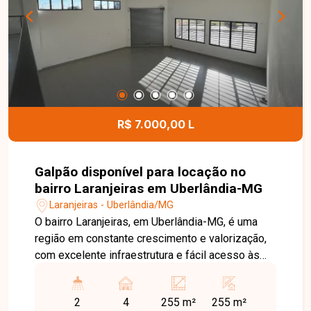
proporcionando mais segurança, lazer e
comodidade para toda a família. Uma excelente
oportunidade para quem busca um apartamento
bem localizado, com condomínio completo e
ótimo custo-benefício. Entre em contato e
agende sua visita!
R$ 7.000,00 L
Galpão disponível para locação no
bairro Laranjeiras em Uberlândia-MG
Laranjeiras - Uberlândia/MG
O bairro Laranjeiras, em Uberlândia-MG, é uma
região em constante crescimento e valorização,
com excelente infraestrutura e fácil acesso às
principais vias da cidade. Localizado em avenida
de grande fluxo, oferece ótima visibilidade e
2
4
255 m²
255 m²
praticidade, sendo ideal para empresas que