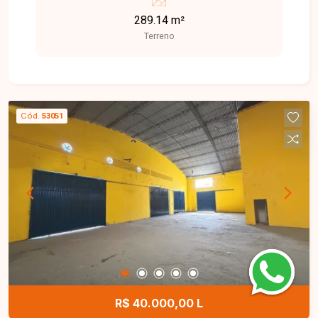
ideal para quem busca tranquilidade, conforto e
289.14 m²
qualidade de vida, além de grande potencial de
Terreno
valorização. Terreno disponível para venda com
298 m², localizado em excelente ponto dentro do
condomínio, oferecendo ótimo espaço para a
construção de um projeto residencial moderno e
personalizado. Uma excelente oportunidade para
Cód.
53051
construir a casa dos seus sonhos em um
condomínio fechado, com segurança e toda a
comodidade que sua família merece. Entre em
contato e agende sua visita!
R$ 40.000,00 L