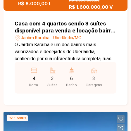
visita para conhecer este excelente apartamento.
R$ 1.650.000,00
R$ 8.000,00 L
R$ 1.600.000,00 V
Casa com 4 quartos sendo 3 suítes
disponível para venda e locação bairro
Jardim Karaíba em Uberlândia-MG
Jardim Karaíba - Uberlândia/MG
O Jardim Karaíba é um dos bairros mais
valorizados e desejados de Uberlândia,
conhecido por sua infraestrutura completa, ruas
arborizadas e excelente localização. A região
oferece fácil acesso às principais avenidas da
4
3
6
3
cidade, além de estar próxima a supermercados,
Dorm.
Suítes
Banho
Garagens
escolas, restaurantes, farmácias, academias e
diversos serviços, proporcionando conforto,
segurança e qualidade de vida. No pavimento
térreo, o imóvel dispõe de sala em 2 ambientes,
sala de TV, lavabo, varanda, sala de jantar
Cód.
53052
integrada à cozinha equipada com armários,
bancada e mesa em granito, área de serviço,