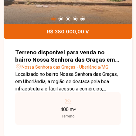
R$ 380.000,00 V
Terreno disponível para venda no
bairro Nossa Senhora das Graças em
Uberlândia MG
Nossa Senhora das Graças - Uberlândia/MG
Localizado no bairro Nossa Senhora das Graças,
em Uberlândia, a região se destaca pela boa
infraestrutura e fácil acesso a comércios,
escolas e serviços essenciais, sendo uma ótima
opção para quem busca praticidade no dia a dia.
400 m²
O imóvel possui 400 m² de terreno, amplo e bem
Terreno
localizado dentro do bairro, ideal para construção
de barracão. Uma excelente oportunidade para
quem deseja construir ou investir em uma região