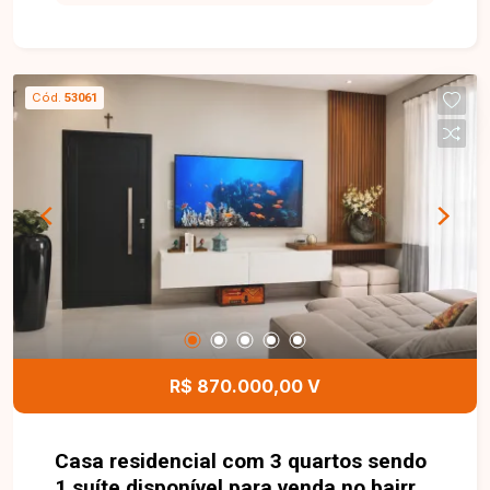
disponível para venda com aproximadamente 53
m² de área privativa. O imóvel conta com sala, 2
quartos, sendo 1 suíte, banheiro social, cozinha,
área de serviço e 1 vaga de garagem. Os
Cód.
53061
ambientes são bem distribuídos, oferecendo
conforto e funcionalidade para o dia a dia. O
condomínio dispõe de portaria 24 horas,
elevador, salão de festas com churrasqueira,
além de água e gás canalizado já inclusos na taxa
condominial, proporcionando mais segurança,
comodidade e economia para os moradores. Uma
excelente oportunidade para quem busca um
apartamento moderno, bem localizado e com
condomínio completo em uma das regiões que
mais crescem em Uberlândia. Entre em contato e
R$ 870.000,00 V
agende sua visita!
Casa residencial com 3 quartos sendo
1 suíte disponível para venda no bairro