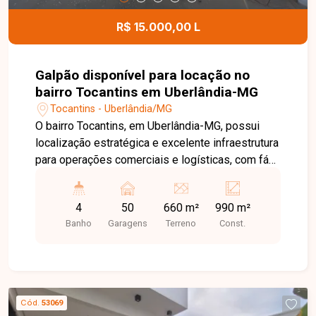
R$ 15.000,00 L
Galpão disponível para locação no
bairro Tocantins em Uberlândia-MG
Tocantins - Uberlândia/MG
O bairro Tocantins, em Uberlândia-MG, possui
localização estratégica e excelente infraestrutura
para operações comerciais e logísticas, com fácil
acesso à BR-365 e às principais vias da cidade.
A região é ideal para empresas que necessitam
4
50
660 m²
990 m²
de agilidade no transporte, distribuição e
Banho
Garagens
Terreno
Const.
movimentação de cargas. Galpão comercial em
fase final de construção, composto por 03
pavimentos com aproximadamente 330m² cada,
totalizando 990m² de área construída. O imóvel
conta ainda com terreno lateral de 330m², ampla
Cód.
53069
área externa para pátio de manobras ou