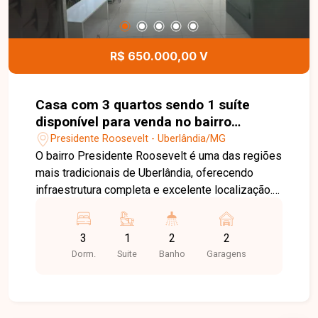
banho, salão de festas, salão de beleza,
playground, horta, quadra de beach tennis e
portaria 24 horas, proporcionando segurança e
R$ 650.000,00 V
qualidade de vida para toda a família. Entre em
contato para mais informações e agende uma
visita para conhecer este excelente imóvel.
Casa com 3 quartos sendo 1 suíte
disponível para venda no bairro
Presidente Roosevelt em Uberlândia-
Presidente Roosevelt - Uberlândia/MG
MG
O bairro Presidente Roosevelt é uma das regiões
mais tradicionais de Uberlândia, oferecendo
infraestrutura completa e excelente localização.
Com fácil acesso às principais avenidas da
cidade, o bairro conta com supermercados,
3
1
2
2
escolas, farmácias, bancos, restaurantes,
Dorm.
Suite
Banho
Garagens
academias e diversos comércios,
proporcionando praticidade, conforto e qualidade
de vida para toda a família. Sala ampla e bem
iluminada, 3 quartos, sendo 1 suíte, banheiro