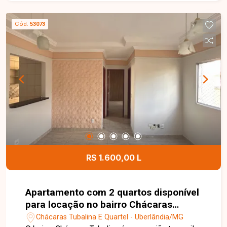
estratégica. Entre em contato para mais
informações!
Cód.
53073
R$ 1.600,00 L
Apartamento com 2 quartos disponível
para locação no bairro Chácaras
Tubalina em Uberlândia-MG
Chácaras Tubalina E Quartel - Uberlândia/MG