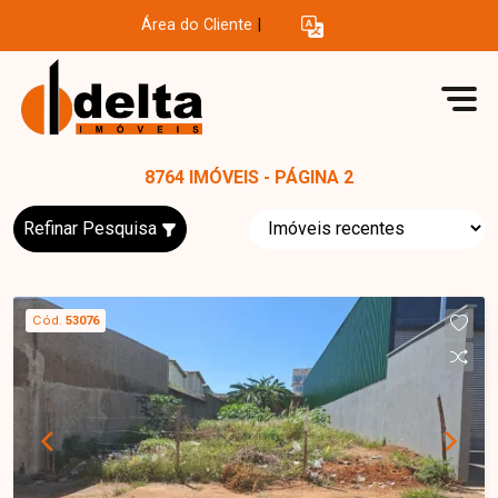
Área do Cliente
|
8764 IMÓVEIS - PÁGINA 2
Refinar Pesquisa
Cód.
53076