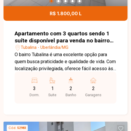
para o seu negócio. Observação: Na descrição
enviada consta `bairro Santa Mônica`, enquanto o
R$ 1.800,00 L
título informa `bairro Segismundo Pereira`.
Recomenda-se verificar qual é o bairro correto
antes da publicação do anúncio.
Apartamento com 3 quartos sendo 1
suíte disponível para venda no bairro
Tubalina em Uberlândia-MG
Tubalina - Uberlândia/MG
O bairro Tubalina é uma excelente opção para
quem busca praticidade e qualidade de vida. Com
localização privilegiada, oferece fácil acesso às
principais vias de Uberlândia e conta com ampla
infraestrutura de comércios, supermercados,
3
1
2
2
escolas, farmácias e diversos serviços,
Dorm.
Suite
Banho
Garagens
proporcionando comodidade para toda a família.
Sala para 2 ambientes com área externa, 3
quartos, sendo 1 suíte, com 2 quartos equipados
com armários embutidos, banheiro social,
cozinha planejada com armários embutidos, área
Cód.
52983