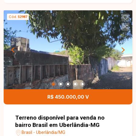
e 1 vaga de garagem. Apartamento com 47,70 m²
de área privativa, localizado no Edifício Belize,
Cód.
52987
com ambientes bem distribuídos e funcionais. O
condomínio conta com elevador, proporcionando
mais comodidade e acessibilidade aos
moradores. Entre em contato com a Delta
Imóveis e agende sua visita. Nossa equipe está
pronta para apresentar todos os detalhes deste
imóvel e ajudar você a encontrar a oportunidade
ideal para morar ou investir.
R$ 450.000,00 V
Terreno disponível para venda no
bairro Brasil em Uberlândia-MG
Brasil - Uberlândia/MG