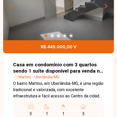
espaços, o imóvel é ideal para quem busca
segurança, sofisticação e funcionalidade. Entre
em contato para mais informações e agende uma
visita para conhecer este excelente imóvel.
R$ 449.000,00 V
Casa em condomínio com 3 quartos
sendo 1 suíte disponível para venda no
bairro Martins em Uberlândia-MG
Martins - Uberlândia/MG
O bairro Martins, em Uberlândia-MG, é uma região
tradicional e valorizada, com excelente
infraestrutura e fácil acesso ao Centro da cidade.
Próximo a hospitais, supermercados, escolas,
comércios e diversos serviços, oferece
3
1
1
3
praticidade, conforto e qualidade de vida para