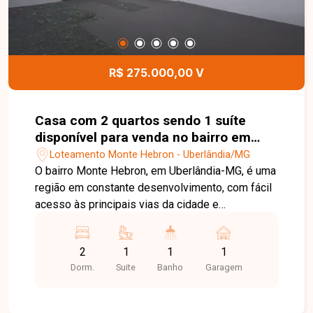
R$ 275.000,00 V
Casa com 2 quartos sendo 1 suíte
disponível para venda no bairro em
Uberlândia-MG
Loteamento Monte Hebron - Uberlândia/MG
O bairro Monte Hebron, em Uberlândia-MG, é uma
região em constante desenvolvimento, com fácil
acesso às principais vias da cidade e
infraestrutura que oferece praticidade no dia a
dia, estando próximo a comércios, escolas e
2
1
1
1
serviços essenciais. Casa com ambientes bem
Dorm.
Suite
Banho
Garagem
distribuídos, composta por sala em 02 ambientes
integrada a um charmoso jardim de inverno, 02
quartos, sendo 01 suíte, banheiro social, cozinha