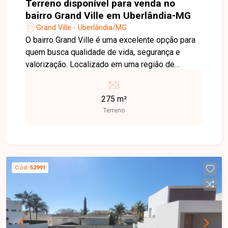
Terreno disponível para venda no
bairro Grand Ville em Uberlândia-MG
Grand Ville - Uberlândia/MG
O bairro Grand Ville é uma excelente opção para
quem busca qualidade de vida, segurança e
valorização. Localizado em uma região de
constante crescimento, oferece fácil acesso às
principais vias da cidade e reúne tranquilidade,
275 m²
infraestrutura e excelente potencial para
Terreno
investimento. Terreno em condomínio com 275
m² de área total, medindo 11 metros de frente e
fundo por 25 metros nas laterais. Lote plano,
ideal para a construção de um projeto residencial,
proporcionando excelente aproveitamento do
Cód.
52991
terreno em um condomínio que oferece
segurança e conforto para toda a família. Entre
em contato com a Delta Imóveis e agende um
atendimento. Nossa equipe está pronta para
apresentar todos os detalhes deste imóvel e