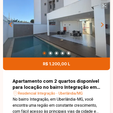
de serviço com armários e área externa, além de
1 vaga de garagem térrea com área externa
diferenciada. O apartamento conta com interfone
e está em condomínio com portaria presencial,
área de lazer com piscina e espaço gourmet,
oferecendo mais segurança, conforto e lazer aos
moradores. Entre em contato com a Delta
Imóveis e agende sua visita. Nossa equipe está
pronta para apresentar todos os detalhes deste
imóvel e ajudar você a encontrar o imóvel ideal
para morar ou investir.
R$ 1.200,00 L
Apartamento com 2 quartos disponível
para locação no bairro Integração em
Uberlândia-MG
Residencial Integração - Uberlândia/MG
No bairro Integração, em Uberlândia-MG, você
encontra uma região em constante crescimento,
com fácil acesso às principais vias da cidade e