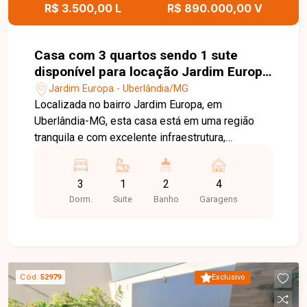
R$ 3.500,00 L
R$ 890.000,00 V
Casa com 3 quartos sendo 1 sute
disponível para locação Jardim Europa
em Uberlândia-MG
Jardim Europa - Uberlândia/MG
Localizada no bairro Jardim Europa, em
Uberlândia-MG, esta casa está em uma região
tranquila e com excelente infraestrutura,
oferecendo fácil acesso às principais vias da
cidade e proximidade com supermercados,
3
1
2
4
escolas, farmácias, comércios e diversos
Dorm.
Suite
Banho
Garagens
serviços, proporcionando conforto e praticidade
para toda a família. O imóvel dispõe de sala de
TV, sala de estar, 03 quartos, sendo 01 suíte com
armário, banheiro da suíte com armário sob a pia,
espelho e box em blindex, banheiro social com
Cód.
52979
Exclusivo
armário sob a pia, espelho e box em vidro,
cozinha planejada, área de serviço, despensa,