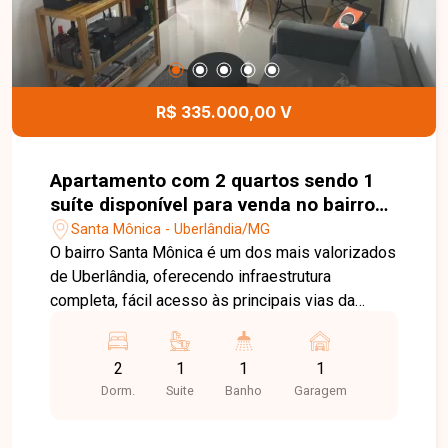
R$ 335.000,00 V
Apartamento com 2 quartos sendo 1
suíte disponível para venda no bairro
Santa Mônica em Uberlândia-MG
Santa Mônica - Uberlândia/MG
O bairro Santa Mônica é um dos mais valorizados
de Uberlândia, oferecendo infraestrutura
completa, fácil acesso às principais vias da
cidade e proximidade com universidades,
supermercados, escolas, farmácias e diversos
2
1
1
1
comércios. Uma excelente localização para quem
Dorm.
Suite
Banho
Garagem
busca praticidade, conforto e qualidade de vida.
Sala de estar integrada, 2 quartos, sendo 1 suíte,
banheiro social, cozinha, sacada, área de serviço