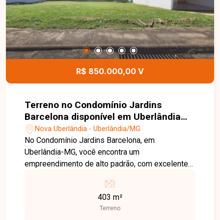
auxiliar você na realização de um excelente
investimento.
R$ 850.000,00 V
Terreno no Condomínio Jardins
Barcelona disponível em Uberlândia
MG
Nova Uberlândia - Uberlândia/MG
No Condomínio Jardins Barcelona, em
Uberlândia-MG, você encontra um
empreendimento de alto padrão, com excelente
localização, segurança, infraestrutura moderna e
fácil acesso às principais vias da cidade, ideal
403 m²
para quem busca qualidade de vida e valorização
Terreno
patrimonial. Terreno disponível para venda com