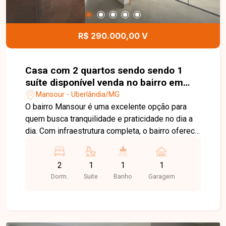
comércios, escolas e serviços. Agende sua visita
e venha conhecer de perto o seu novo lar!
R$ 290.000,00 V
Casa com 2 quartos sendo sendo 1
suíte disponível venda no bairro em
Uberlândia-MG
Mansour - Uberlândia/MG
O bairro Mansour é uma excelente opção para
quem busca tranquilidade e praticidade no dia a
dia. Com infraestrutura completa, o bairro oferece
fácil acesso às principais avenidas de
Uberlândia, além de estar próximo a
2
1
1
1
supermercados, escolas, farmácias, comércios e
Dorm.
Suite
Banho
Garagem
diversos serviços, proporcionando qualidade de
vida para toda a família. Sala em 2 ambientes
integrada a um jardim de inverno, 2 quartos,
sendo 1 suíte, banheiro social, cozinha