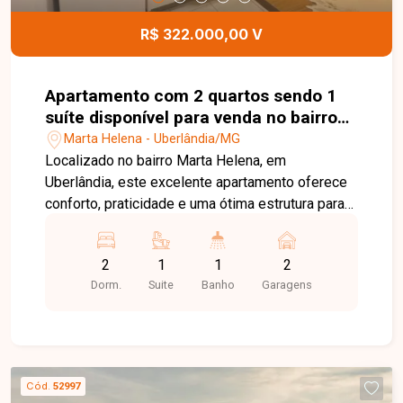
nome do bairro no título e no primeiro parágrafo.
R$ 322.000,00 V
Apartamento com 2 quartos sendo 1
suíte disponível para venda no bairro
Marta Helena em Uberlândia-MG
Marta Helena - Uberlândia/MG
Localizado no bairro Marta Helena, em
Uberlândia, este excelente apartamento oferece
conforto, praticidade e uma ótima estrutura para
quem busca qualidade de vida. A região conta
com fácil acesso a diversos pontos da cidade,
2
1
1
2
além de estar próxima a comércios, serviços e
Dorm.
Suite
Banho
Garagens
conveniências que facilitam o dia a dia. Com
aproximadamente 56,33 m² de área privativa, o
imóvel possui sala ampla e bem iluminada,
sacada com fechamento em blindex, 2 quartos
com armários planejados, sendo 1 suíte com box,
Cód.
52997
além de banheiro social também equipado com