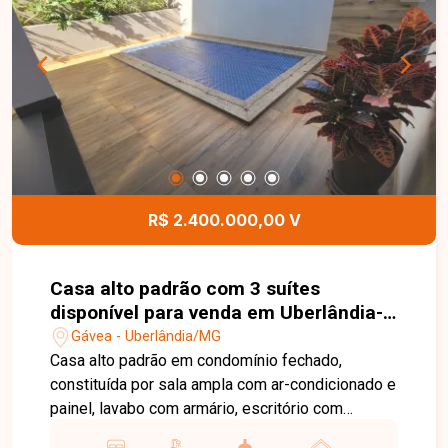
área gourmet com churrasqueira e armário,
banheiro externo com armário, jardim, ducha e
acabamento em piso porcelanato. Conta ainda
com portão eletrônico com abertura e
fechamento rápidos e 04 vagas de garagem,
oferecendo segurança, conforto e comodidade.
Esta é uma excelente oportunidade para quem
busca uma casa ampla, completa e bem
localizada para locação no bairro Jardim Europa.
R$ 2.400.000,00 V
Agende uma visita e venha conhecer todos os
detalhes deste imóvel.
Casa alto padrão com 3 suítes
disponível para venda em Uberlândia-
MG
Gávea - Uberlândia/MG
Casa alto padrão em condomínio fechado,
constituída por sala ampla com ar-condicionado e
painel, lavabo com armário, escritório com
planejados, cozinha ampla com armários, área de