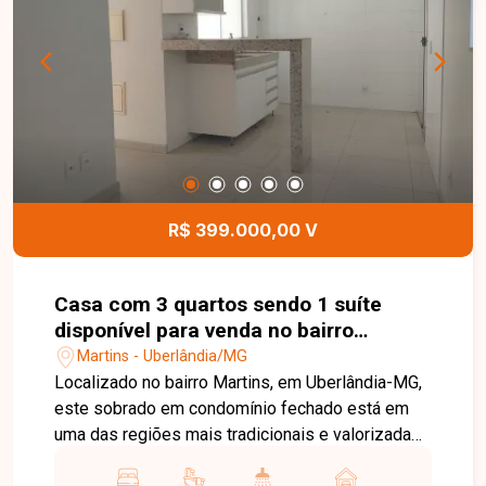
tornando este terreno uma excelente
oportunidade para morar ou investir. Entre em
contato com a Delta Imóveis para mais
informações e agende sua visita. Nossa equipe
está pronta para apresentar todos os detalhes
deste excelente terreno e ajudá-lo a realizar um
ótimo negócio.
R$ 399.000,00 V
Casa com 3 quartos sendo 1 suíte
disponível para venda no bairro
Martins em Uberlândia-MG
Martins - Uberlândia/MG
Localizado no bairro Martins, em Uberlândia-MG,
este sobrado em condomínio fechado está em
uma das regiões mais tradicionais e valorizadas
da cidade, com fácil acesso ao Centro, hospitais,