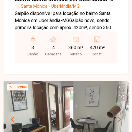
MG
Santa Mônica - Uberlândia/MG
Galpão disponível para locação no bairro Santa
Mônica em Uberlândia-MGGalpão novo, sendo
primeira locação com aprox. 420m², sendo 360
de área livre, mezanino, 3 banheiros, copa, é
direito de 8 metros, piso usinado, acessibilidade,
3
4
360 m²
420 m²
porta de aço automática.
Banho
Garagens
Terreno
Const.
Cód.
52989