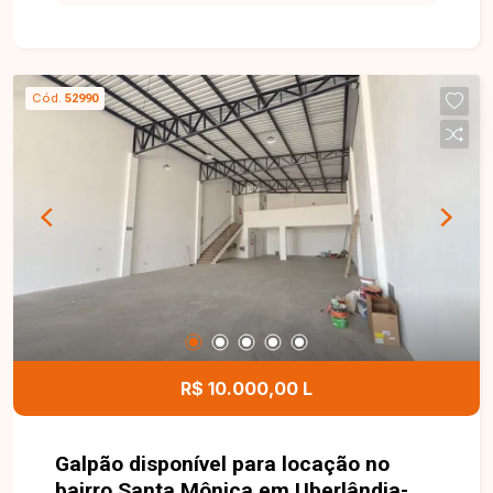
403 m², localizado em excelente ponto dentro do
condomínio, oferecendo ótima topografia e
espaço ideal para a construção de um projeto
residencial moderno e personalizado. O
Cód.
52990
condomínio conta com portaria 24 horas e uma
completa infraestrutura de lazer, incluindo
academia, salão de jogos, salão de festas,
playground e quadra de tênis, proporcionando
conforto, segurança e bem-estar para toda a
família. Uma excelente oportunidade para
construir a casa dos seus sonhos em um dos
condomínios mais desejados de Uberlândia.
Entre em contato e agende sua visita!
R$ 10.000,00 L
Galpão disponível para locação no
bairro Santa Mônica em Uberlândia-