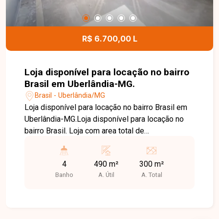
os detalhes deste terreno e ajudar você a realizar
um excelente investimento.
R$ 6.700,00 L
Loja disponível para locação no bairro
Brasil em Uberlândia-MG.
Brasil - Uberlândia/MG
Loja disponível para locação no bairro Brasil em
Uberlândia-MG.Loja disponível para locação no
bairro Brasil. Loja com area total de
aproximadamente 490m² sendo vão livre de
300m², e piso superior com aproximadamente
4
490 m²
300 m²
190m², imovel com 04 banheiros sendo 02 deles
Banho
A. Útil
A. Total
com acessibilidade, copa, piso de concreto
usinado, 04 portas de enrolar, ampla fachada.
Imovel possui habite-se comercial.