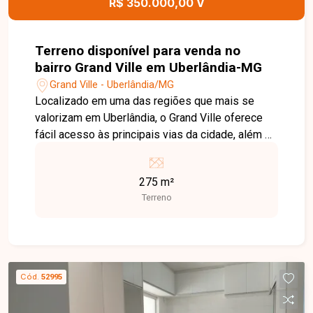
R$ 350.000,00 V
segurança.
Terreno disponível para venda no
bairro Grand Ville em Uberlândia-MG
Grand Ville - Uberlândia/MG
Localizado em uma das regiões que mais se
valorizam em Uberlândia, o Grand Ville oferece
fácil acesso às principais vias da cidade, além de
estar próximo a comércios, serviços e
conveniências. É uma excelente opção para quem
275 m²
deseja construir em um condomínio que alia
Terreno
segurança, tranquilidade e qualidade de vida.
Ótimo lote plano em condomínio, com 275 m² de
área total, medindo 11 metros de frente e fundos
e 25 metros nas laterais, proporcionando
excelente aproveitamento para diversos projetos
Cód.
52995
arquitetônicos. A topografia plana facilita a
construção e reduz custos com terraplenagem,