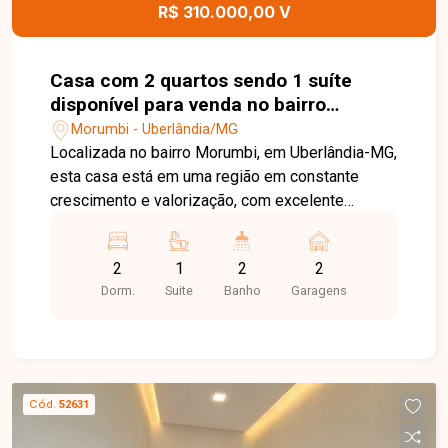
imóvel.
R$ 310.000,00 V
Casa com 2 quartos sendo 1 suíte
disponível para venda no bairro
Morumbi em Uberlândia-MG
Morumbi - Uberlândia/MG
Localizada no bairro Morumbi, em Uberlândia-MG,
esta casa está em uma região em constante
crescimento e valorização, com excelente
infraestrutura, fácil acesso às principais vias da
cidade e proximidade com supermercados,
2
1
2
2
escolas, farmácias, comércios e diversos
Dorm.
Suite
Banho
Garagens
serviços, oferecendo praticidade e qualidade de
vida. O imóvel possui aproximadamente 66 m² de
área construída e dispõe de sala integrada à
cozinha americana, 02 quartos, sendo 01 suíte,
banheiro social com nicho, cozinha com bancada
Cód.
52631
em pedra para cooktop integrada à pia, lavanderia
coberta com laje, cozinha e banheiros totalmente