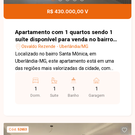
Rezende. Agende uma visita e venha conhecer
todos os detalhes deste empreendimento.
R$ 430.000,00 V
Apartamento com 1 quartos sendo 1
suíte disponível para venda no bairro
Santa Mônica em Uberlândia-MG
Osvaldo Rezende - Uberlândia/MG
Localizado no bairro Santa Mônica, em
Uberlândia-MG, este apartamento está em uma
das regiões mais valorizadas da cidade, com
excelente infraestrutura e fácil acesso às
principais avenidas. Além disso, está próximo a
1
1
1
1
universidades, supermercados, farmácias,
Dorm.
Suite
Banho
Garagem
restaurantes, escolas e diversos comércios e
serviços, oferecendo praticidade e qualidade de
vida. O imóvel conta com sala integrada à cozinha
americana, 02 quartos, sendo 01 suíte, banheiro
social, varanda gourmet com churrasqueira a gás,
Cód.
52653
infraestrutura com 02 pontos para instalação de