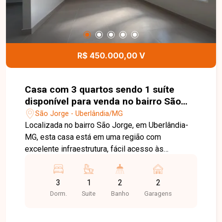
visita e conheça todo o potencial deste imóvel.
R$ 450.000,00 V
Casa com 3 quartos sendo 1 suíte
disponível para venda no bairro São
Jorge em Uberlândia-MG
São Jorge - Uberlândia/MG
Localizada no bairro São Jorge, em Uberlândia-
MG, esta casa está em uma região com
excelente infraestrutura, fácil acesso às
principais vias da cidade e próxima ao Supermax,
além de contar com comércios, escolas,
3
1
2
2
farmácias e diversos serviços, proporcionando
Dorm.
Suite
Banho
Garagens
praticidade e qualidade de vida para toda a
família. O imóvel possui aproximadamente 175
m² de área construída em um terreno de 250 m².