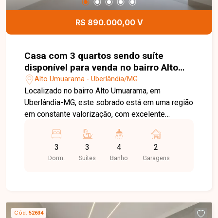
privilegiada no bairro Alto Umuarama. Agende
uma visita e venha conhecer todos os detalhes
R$ 890.000,00 V
deste imóvel.
Casa com 3 quartos sendo suíte
disponível para venda no bairro Alto
Umuarama em Uberlândia-MG
Alto Umuarama - Uberlândia/MG
Localizado no bairro Alto Umuarama, em
Uberlândia-MG, este sobrado está em uma região
em constante valorização, com excelente
infraestrutura e fácil acesso às principais vias da
cidade. Além disso, está próximo a
3
3
4
2
supermercados, escolas, farmácias, comércios e
Dorm.
Suítes
Banho
Garagens
diversos serviços, proporcionando praticidade e
qualidade de vida para toda a família. O imóvel
possui aproximadamente 150 m² de área
construída e foi projetado para oferecer conforto,
funcionalidade e sofisticação. Conta com sala
Cód.
52634