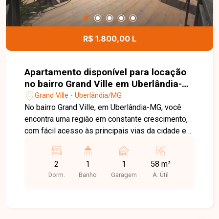
oportunidade para quem busca um imóvel
espaçoso, funcional e bem localizado no bairro
Tubalina. Agende uma visita e venha conhecer
R$ 1.800,00 L
todos os detalhes desta casa.
Apartamento disponível para locação
no bairro Grand Ville em Uberlândia-
MG
Grand Ville - Uberlândia/MG
No bairro Grand Ville, em Uberlândia-MG, você
encontra uma região em constante crescimento,
com fácil acesso às principais vias da cidade e
excelente infraestrutura, oferecendo praticidade
para o dia a dia e proximidade com comércios,
2
1
1
58 m²
escolas, supermercados e diversos serviços.
Dorm.
Banho
Garagem
A. Útil
Apartamento térreo com área externa gramada,
ideal para quem busca mais espaço e conforto. O
imóvel possui sala com painel e rack para TV,
cozinha planejada com armários e cooktop, 2