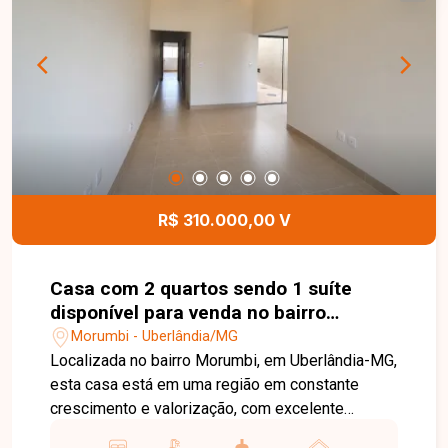
revestidos, luminárias já instaladas e 01 vaga de
garagem. A residência conta ainda com telhado
em telhas cerâmicas, garantindo maior
durabilidade e excelente acabamento. Esta é uma
excelente oportunidade para quem busca uma
casa nova, moderna e funcional no bairro
Morumbi. Agende uma visita e venha conhecer
todos os detalhes deste imóvel.
R$ 310.000,00 V
Casa com 2 quartos sendo 1 suíte
disponível para venda no bairro
Morumbi em Uberlândia-MG
Morumbi - Uberlândia/MG
Localizada no bairro Morumbi, em Uberlândia-MG,
esta casa está em uma região em constante
crescimento e valorização, com excelente
infraestrutura e fácil acesso às principais vias da