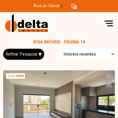
Área do Cliente
|
8764 IMÓVEIS - PÁGINA 14
Refinar Pesquisa
Cód.
52658