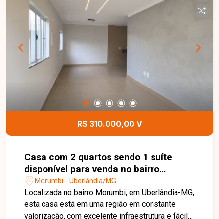
ampla em dois ambientes, 03 suítes, sendo 01
com sacada, lavabo, cozinha integrada, varanda
gourmet com churrasqueira, área de serviço
independente e 02 vagas de garagem. O
excelente padrão de acabamento valoriza cada
ambiente, garantindo elegância e durabilidade.
Esta é uma excelente oportunidade para quem
busca um sobrado moderno, espaçoso e com
acabamento de alto padrão em uma das regiões
mais valorizadas do bairro Alto Umuarama.
Agende uma visita e venha conhecer todos os
R$ 310.000,00 V
detalhes deste imóvel.
Casa com 2 quartos sendo 1 suíte
disponível para venda no bairro
Morumbi em Uberlândia-MG
Morumbi - Uberlândia/MG
Localizada no bairro Morumbi, em Uberlândia-MG,
esta casa está em uma região em constante
valorização, com excelente infraestrutura e fácil