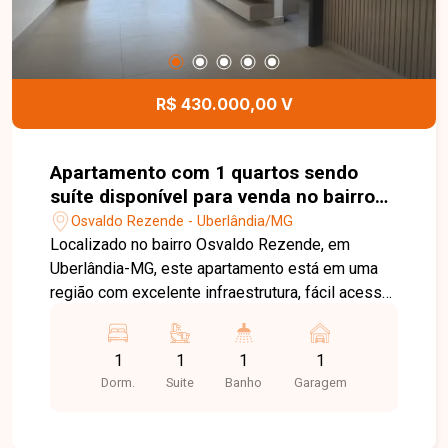
R$ 430.000,00 V
Apartamento com 1 quartos sendo
suíte disponível para venda no bairro
Osvaldo Rezende em Uberlândia-MG
Osvaldo Rezende - Uberlândia/MG
Localizado no bairro Osvaldo Rezende, em
Uberlândia-MG, este apartamento está em uma
região com excelente infraestrutura, fácil acesso
às principais vias da cidade e próximo a
supermercados, escolas, farmácias, restaurantes
1
1
1
1
e diversos comércios e serviços, proporcionando
Dorm.
Suite
Banho
Garagem
praticidade e qualidade de vida. O imóvel dispõe
de 01 suíte, sala integrada à cozinha americana,
varanda gourmet com churrasqueira a gás,