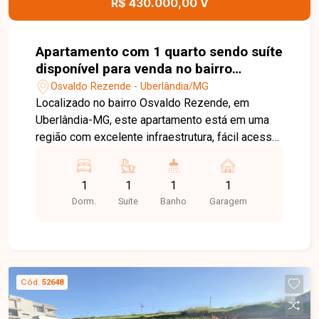
R$ 430.000,00 V
visita e venha conhecer todos os detalhes deste
empreendimento.
Apartamento com 1 quarto sendo suíte
disponível para venda no bairro
Osvaldo Rezende em Uberlândia-MG
Osvaldo Rezende - Uberlândia/MG
Localizado no bairro Osvaldo Rezende, em
Uberlândia-MG, este apartamento está em uma
região com excelente infraestrutura, fácil acesso
às principais vias da cidade e próximo a
supermercados, farmácias, escolas, restaurantes
1
1
1
1
e diversos comércios e serviços, proporcionando
Dorm.
Suite
Banho
Garagem
praticidade e qualidade de vida. O imóvel conta
com 01 suíte, sala integrada à cozinha americana,
varanda gourmet com churrasqueira a gás,
infraestrutura com 02 pontos para instalação de
ar-condicionado Split e 01 vaga de garagem. O
Cód.
52648
projeto apresenta ambientes modernos,
funcionais e bem distribuídos, oferecendo