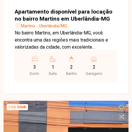
Apartamento disponível para locação
no bairro Martins em Uberlândia-MG
Martins - Uberlândia/MG
No bairro Martins, em Uberlândia-MG, você
encontra uma das regiões mais tradicionais e
valorizadas da cidade, com excelente
infraestrutura, fácil acesso ao Centro e às
principais avenidas, além de estar próximo a
3
1
2
2
hospitais, supermercados, escolas, farmácias,
Dorm.
Suite
Banho
Garagens
restaurantes e diversos serviços. Apartamento
com sala ampla em 2 ambientes, 3 quartos,
sendo 1 suíte com armários planejados, banheiro
social com armário, cozinha planejada com
armários e cooktop, área de serviço e 2 vagas de
Cód.
52645
garagem. O imóvel oferece ambientes amplos,
bem distribuídos e funcionais, proporcionando
conforto e praticidade para toda a família. O
condomínio conta com uma estrutura completa de