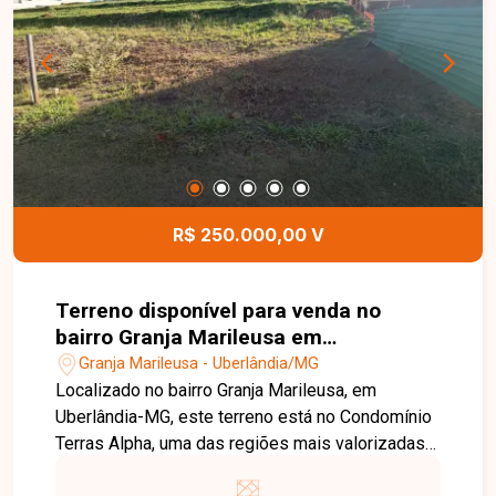
conforto e excelente aproveitamento dos
espaços. As imagens apresentadas são do
apartamento decorado e têm caráter ilustrativo,
demonstrando o potencial de acabamento e
decoração do imóvel. Agende uma visita e venha
conhecer todos os detalhes desta excelente
oportunidade no bairro Osvaldo Rezende.
R$ 250.000,00 V
Terreno disponível para venda no
bairro Granja Marileusa em
Uberlândia-MG
Granja Marileusa - Uberlândia/MG
Localizado no bairro Granja Marileusa, em
Uberlândia-MG, este terreno está no Condomínio
Terras Alpha, uma das regiões mais valorizadas
da cidade. O empreendimento oferece