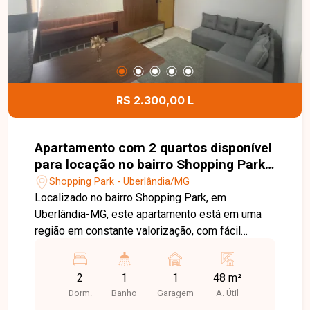
localização privilegiada, tornando este imóvel
uma excelente opção tanto para morar quanto
para investir. Agende uma visita e venha conhecer
todos os detalhes deste apartamento no
Residencial Torres Mansour.
R$ 2.300,00 L
Apartamento com 2 quartos disponível
para locação no bairro Shopping Park
em Uberlândia-MG
Shopping Park - Uberlândia/MG
Localizado no bairro Shopping Park, em
Uberlândia-MG, este apartamento está em uma
região em constante valorização, com fácil
acesso às principais avenidas da cidade e
próximo ao Uberlândia Shopping, Faculdade Unitri
2
1
1
48 m²
e Parque UNA. Além disso, conta com
Dorm.
Banho
Garagem
A. Útil
supermercados, farmácias, comércios e diversos