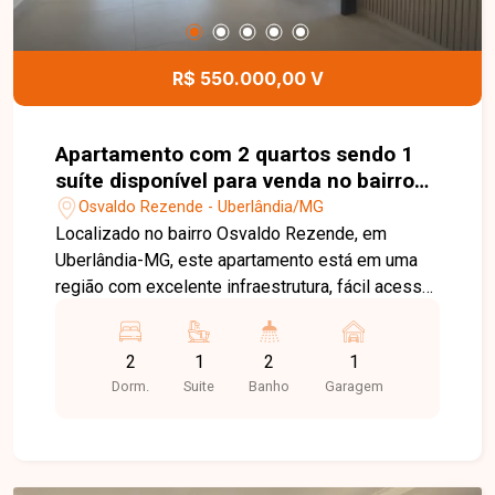
R$ 550.000,00 V
Apartamento com 2 quartos sendo 1
suíte disponível para venda no bairro
Osvaldo Rezende em Uberlândia-MG
Osvaldo Rezende - Uberlândia/MG
Localizado no bairro Osvaldo Rezende, em
Uberlândia-MG, este apartamento está em uma
região com excelente infraestrutura, fácil acesso
às principais vias da cidade e próximo a
supermercados, escolas, farmácias, restaurantes
2
1
2
1
e diversos comércios e serviços, proporcionando
Dorm.
Suite
Banho
Garagem
praticidade e qualidade de vida. O imóvel conta
com sala integrada à cozinha americana, 02
quartos, sendo 01 suíte, banheiro social, varanda
gourmet com churrasqueira a gás, infraestrutura