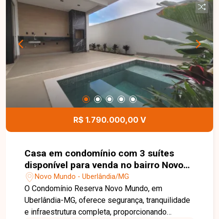
implantação de projeto BTS (Built to Suit), além
de pátio com aproximadamente 40m². Será
entregue com elevador instalado, e os banheiros
poderão ser executados conforme a
necessidade do futuro ocupante. O espaço
oferece excelente potencial para instalação de
docas, centros de distribuição, armazenagem e
diversos segmentos industriais ou logísticos. O
pátio externo poderá ser negociado
separadamente, proporcionando ainda mais
R$ 1.790.000,00 V
flexibilidade ao projeto. Entre em contato para
mais informações e agende uma visita para
conhecer esta excelente oportunidade comercial.
Casa em condomínio com 3 suítes
disponível para venda no bairro Novo
Mundo em Uberlândia-MG
Novo Mundo - Uberlândia/MG
O Condomínio Reserva Novo Mundo, em
Uberlândia-MG, oferece segurança, tranquilidade
e infraestrutura completa, proporcionando