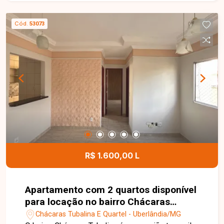
estratégica. Entre em contato para mais
informações!
Cód.
53073
R$ 1.600,00 L
Apartamento com 2 quartos disponível
para locação no bairro Chácaras
Tubalina em Uberlândia-MG
Chácaras Tubalina E Quartel - Uberlândia/MG