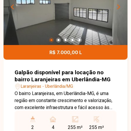
proporcionando mais segurança, lazer e
comodidade para toda a família. Uma excelente
oportunidade para quem busca um apartamento
bem localizado, com condomínio completo e
ótimo custo-benefício. Entre em contato e
agende sua visita!
R$ 7.000,00 L
Galpão disponível para locação no
bairro Laranjeiras em Uberlândia-MG
Laranjeiras - Uberlândia/MG
O bairro Laranjeiras, em Uberlândia-MG, é uma
região em constante crescimento e valorização,
com excelente infraestrutura e fácil acesso às
principais vias da cidade. Localizado em avenida
de grande fluxo, oferece ótima visibilidade e
2
4
255 m²
255 m²
praticidade, sendo ideal para empresas que