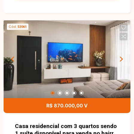
disponível para venda com aproximadamente 53
m² de área privativa. O imóvel conta com sala, 2
quartos, sendo 1 suíte, banheiro social, cozinha,
área de serviço e 1 vaga de garagem. Os
Cód.
53061
ambientes são bem distribuídos, oferecendo
conforto e funcionalidade para o dia a dia. O
condomínio dispõe de portaria 24 horas,
elevador, salão de festas com churrasqueira,
além de água e gás canalizado já inclusos na taxa
condominial, proporcionando mais segurança,
comodidade e economia para os moradores. Uma
excelente oportunidade para quem busca um
apartamento moderno, bem localizado e com
condomínio completo em uma das regiões que
mais crescem em Uberlândia. Entre em contato e
R$ 870.000,00 V
agende sua visita!
Casa residencial com 3 quartos sendo
1 suíte disponível para venda no bairro