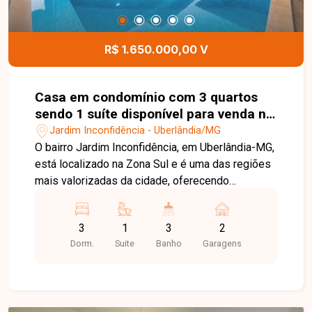
com conforto e tranquilidade
R$ 1.650.000,00 V
Casa em condomínio com 3 quartos
sendo 1 suíte disponível para venda no
bairro Jardim Inconfidência em
Jardim Inconfidência - Uberlândia/MG
Uberlândia-MG
O bairro Jardim Inconfidência, em Uberlândia-MG,
está localizado na Zona Sul e é uma das regiões
mais valorizadas da cidade, oferecendo
tranquilidade, segurança, excelente infraestrutura
e fácil acesso às principais vias. A região é
3
1
3
2
próxima a comércios, escolas, supermercados,
Dorm.
Suite
Banho
Garagens
restaurantes e diversos serviços,
proporcionando qualidade de vida e praticidade.
Casa mobiliada à venda em condomínio fechado,
com 173,24m² de área construída em terreno de