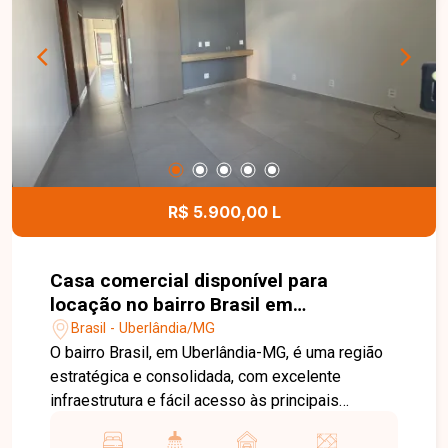
dia. Entre em contato com a Delta Imóveis e
agende sua visita. Nossa equipe está pronta para
apresentar todos os detalhes deste imóvel e
ajudar você a encontrar o imóvel ideal para morar
ou investir.
R$ 5.900,00 L
Casa comercial disponível para
locação no bairro Brasil em
Uberlândia-MG
Brasil - Uberlândia/MG
O bairro Brasil, em Uberlândia-MG, é uma região
estratégica e consolidada, com excelente
infraestrutura e fácil acesso às principais
avenidas da cidade. Próximo ao Centro, conta