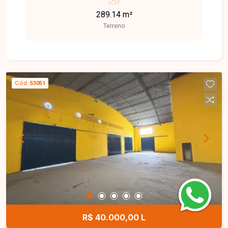
ideal para quem busca tranquilidade, conforto e
289.14 m²
qualidade de vida, além de grande potencial de
Terreno
valorização. Terreno disponível para venda com
298 m², localizado em excelente ponto dentro do
condomínio, oferecendo ótimo espaço para a
construção de um projeto residencial moderno e
personalizado. Uma excelente oportunidade para
Cód.
53051
construir a casa dos seus sonhos em um
condomínio fechado, com segurança e toda a
comodidade que sua família merece. Entre em
contato e agende sua visita!
R$ 40.000,00 L