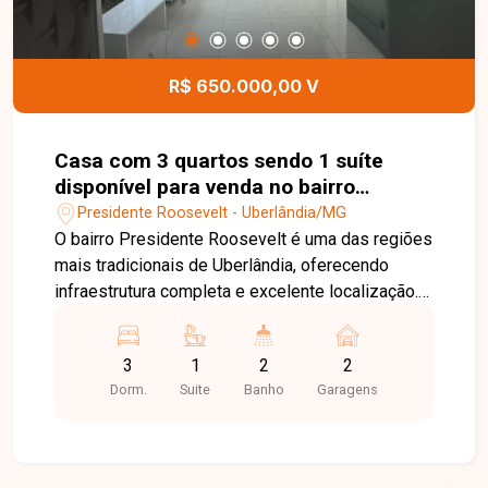
banho, salão de festas, salão de beleza,
playground, horta, quadra de beach tennis e
portaria 24 horas, proporcionando segurança e
R$ 650.000,00 V
qualidade de vida para toda a família. Entre em
contato para mais informações e agende uma
visita para conhecer este excelente imóvel.
Casa com 3 quartos sendo 1 suíte
disponível para venda no bairro
Presidente Roosevelt em Uberlândia-
Presidente Roosevelt - Uberlândia/MG
MG
O bairro Presidente Roosevelt é uma das regiões
mais tradicionais de Uberlândia, oferecendo
infraestrutura completa e excelente localização.
Com fácil acesso às principais avenidas da
cidade, o bairro conta com supermercados,
3
1
2
2
escolas, farmácias, bancos, restaurantes,
Dorm.
Suite
Banho
Garagens
academias e diversos comércios,
proporcionando praticidade, conforto e qualidade
de vida para toda a família. Sala ampla e bem
iluminada, 3 quartos, sendo 1 suíte, banheiro