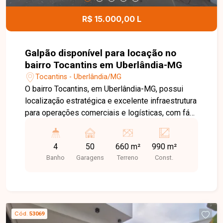
R$ 15.000,00 L
Galpão disponível para locação no
bairro Tocantins em Uberlândia-MG
Tocantins - Uberlândia/MG
O bairro Tocantins, em Uberlândia-MG, possui
localização estratégica e excelente infraestrutura
para operações comerciais e logísticas, com fácil
acesso à BR-365 e às principais vias da cidade.
A região é ideal para empresas que necessitam
4
50
660 m²
990 m²
de agilidade no transporte, distribuição e
Banho
Garagens
Terreno
Const.
movimentação de cargas. Galpão comercial em
fase final de construção, composto por 03
pavimentos com aproximadamente 330m² cada,
totalizando 990m² de área construída. O imóvel
conta ainda com terreno lateral de 330m², ampla
Cód.
53069
área externa para pátio de manobras ou