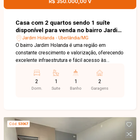
R$ 350.000,00 V
Casa com 2 quartos sendo 1 suíte
disponível para venda no bairro Jardim
Holanda em Uberlândia-MG
Jardim Holanda - Uberlândia/MG
O bairro Jardim Holanda é uma região em
constante crescimento e valorização, oferecendo
excelente infraestrutura e fácil acesso às
principais vias de Uberlândia. Próximo a
supermercados, escolas, farmácias, comércios e
2
1
1
2
diversos serviços, o bairro proporciona
Dorm.
Suite
Banho
Garagens
praticidade, tranquilidade e qualidade de vida
para toda a família. Sala, 2 quartos, sendo 1 suíte,
banheiro social, cozinha, área de serviço e 2
vagas de garagem. O imóvel possui 100 m² de
área construída em um terreno de 120 m², com
Cód.
53067
ambientes bem distribuídos, funcionais e ideais
para quem busca conforto e praticidade no dia a