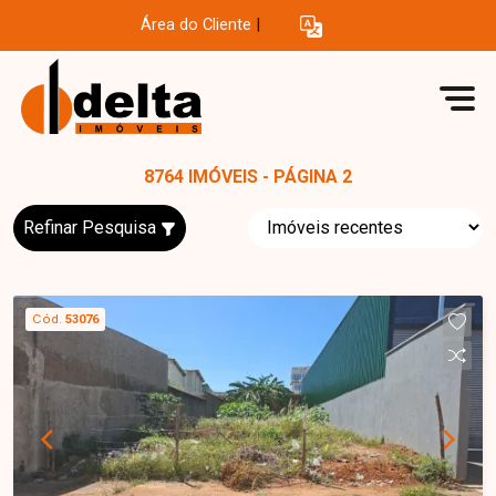
Área do Cliente
|
8764 IMÓVEIS - PÁGINA 2
Refinar Pesquisa
Cód.
53076