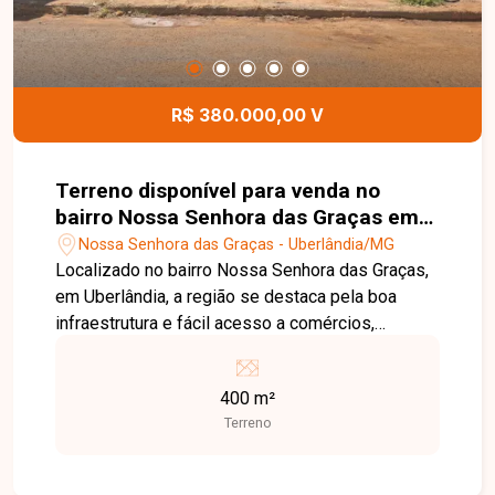
R$ 380.000,00 V
Terreno disponível para venda no
bairro Nossa Senhora das Graças em
Uberlândia MG
Nossa Senhora das Graças - Uberlândia/MG
Localizado no bairro Nossa Senhora das Graças,
em Uberlândia, a região se destaca pela boa
infraestrutura e fácil acesso a comércios,
escolas e serviços essenciais, sendo uma ótima
opção para quem busca praticidade no dia a dia.
400 m²
O imóvel possui 400 m² de terreno, amplo e bem
Terreno
localizado dentro do bairro, ideal para construção
de barracão. Uma excelente oportunidade para
quem deseja construir ou investir em uma região