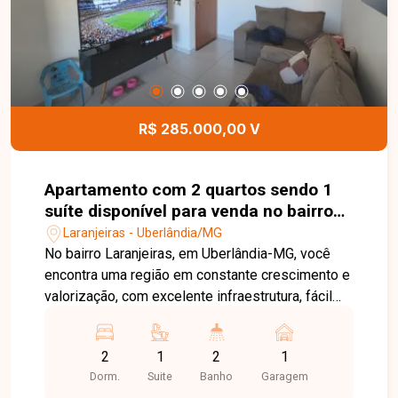
localização estratégica e de fácil acesso. Entre
em contato e agende sua visita!
R$ 285.000,00 V
Apartamento com 2 quartos sendo 1
suíte disponível para venda no bairro
Laranjeiras em Uberlândia-MG
Laranjeiras - Uberlândia/MG
No bairro Laranjeiras, em Uberlândia-MG, você
encontra uma região em constante crescimento e
valorização, com excelente infraestrutura, fácil
acesso às principais vias da cidade e
proximidade com supermercados, escolas,
2
1
2
1
farmácias e diversos comércios, proporcionando
Dorm.
Suite
Banho
Garagem
praticidade e qualidade de vida. Apartamento