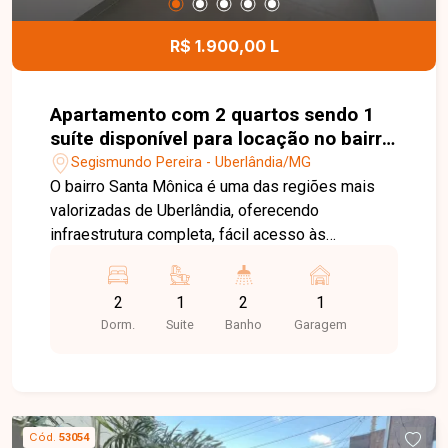
R$ 1.900,00 L
Apartamento com 2 quartos sendo 1
suíte disponível para locação no bairro
Santa Mônica em Uberlândia-MG
Segismundo Pereira - Uberlândia/MG
O bairro Santa Mônica é uma das regiões mais
valorizadas de Uberlândia, oferecendo
infraestrutura completa, fácil acesso às
principais avenidas da cidade e proximidade com
supermercados, universidades, escolas,
2
1
2
1
farmácias, restaurantes, academias e diversos
Dorm.
Suite
Banho
Garagem
serviços. Uma excelente opção para quem busca
conforto, praticidade e qualidade de vida. Sala
para 2 ambientes integrada à cozinha com
armários embutidos, 2 quartos com armários,
sendo 1 suíte, banheiro social, área de serviço e
Cód.
53054