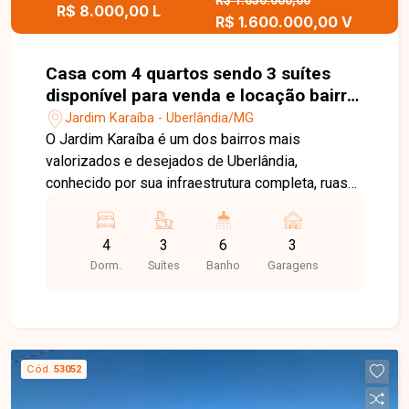
visita para conhecer este excelente apartamento.
R$ 1.650.000,00
R$ 8.000,00 L
R$ 1.600.000,00 V
Casa com 4 quartos sendo 3 suítes
disponível para venda e locação bairro
Jardim Karaíba em Uberlândia-MG
Jardim Karaíba - Uberlândia/MG
O Jardim Karaíba é um dos bairros mais
valorizados e desejados de Uberlândia,
conhecido por sua infraestrutura completa, ruas
arborizadas e excelente localização. A região
oferece fácil acesso às principais avenidas da
4
3
6
3
cidade, além de estar próxima a supermercados,
Dorm.
Suítes
Banho
Garagens
escolas, restaurantes, farmácias, academias e
diversos serviços, proporcionando conforto,
segurança e qualidade de vida. No pavimento
térreo, o imóvel dispõe de sala em 2 ambientes,
sala de TV, lavabo, varanda, sala de jantar
Cód.
53052
integrada à cozinha equipada com armários,
bancada e mesa em granito, área de serviço,