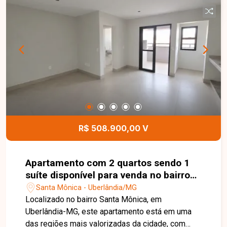
terreno é plano, bem localizado e está situado
em uma região com excelente potencial de
valorização, atendendo tanto a projetos
comerciais quanto residenciais. Esta é uma
excelente oportunidade para quem deseja
construir ou investir em um dos bairros mais
tradicionais e valorizados de Uberlândia. Agende
uma visita e venha conhecer todos os detalhes
deste terreno.
R$ 508.900,00 V
Apartamento com 2 quartos sendo 1
suíte disponível para venda no bairro
Santa Mônica em Uberlândia -MG
Santa Mônica - Uberlândia/MG
Localizado no bairro Santa Mônica, em
Uberlândia-MG, este apartamento está em uma
das regiões mais valorizadas da cidade, com