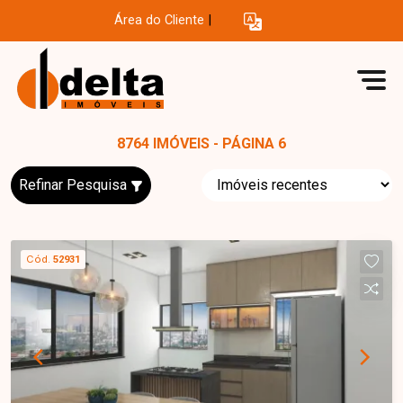
Área do Cliente
|
8764 IMÓVEIS - PÁGINA 6
Refinar Pesquisa
Cód.
52931