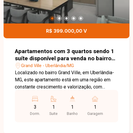
R$ 399.000,00 V
Apartamentos com 3 quartos sendo 1
suíte disponível para venda no bairro
Grand Ville em Uberlândia-MG
Grand Ville - Uberlândia/MG
Localizado no bairro Grand Ville, em Uberlândia-
MG, este apartamento está em uma região em
constante crescimento e valorização, com
excelente infraestrutura e fácil acesso às
principais vias da cidade. Próximo a
3
1
1
1
supermercados, escolas, farmácias, academias e
Dorm.
Suite
Banho
Garagem
diversos comércios e serviços, o bairro oferece
praticidade, conforto e qualidade de vida para
toda a família. O imóvel possui aproximadamente