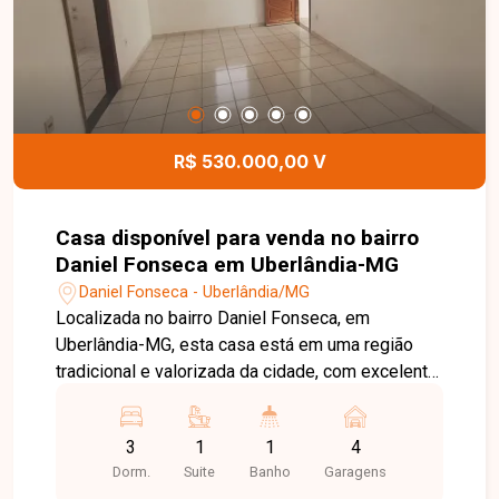
Uma excelente oportunidade para quem busca
conforto, economia e tecnologia em uma casa
moderna, localizada em uma das regiões que
mais crescem em Uberlândia. Entre em contato e
agende sua visita!
R$ 530.000,00 V
Casa disponível para venda no bairro
Daniel Fonseca em Uberlândia-MG
Daniel Fonseca - Uberlândia/MG
Localizada no bairro Daniel Fonseca, em
Uberlândia-MG, esta casa está em uma região
tradicional e valorizada da cidade, com excelente
infraestrutura, fácil acesso ao Centro e às
principais vias, além de estar próxima a
3
1
1
4
supermercados, escolas, farmácias, comércios e
Dorm.
Suite
Banho
Garagens
diversos serviços, oferecendo praticidade e