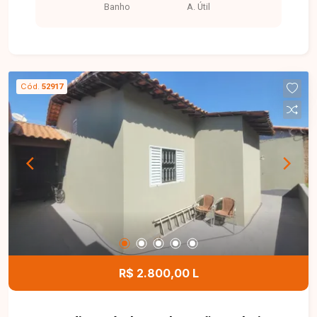
Banho
A. Útil
profissionais. Sala comercial disponível para
locação em excelente edifício comercial, com
aproximadamente 30 m² de área privativa. O
imóvel dispõe de banheiro privativo, ambiente
funcional e bem distribuído, ideal para
Cód.
52917
escritórios, consultórios e diversos segmentos
profissionais. O edifício conta com portaria,
proporcionando mais segurança e comodidade
para empresários, colaboradores e clientes. Uma
excelente oportunidade para instalar o seu
negócio em uma localização estratégica no
Centro de Uberlândia. Entre em contato e agende
sua visita!
R$ 2.800,00 L