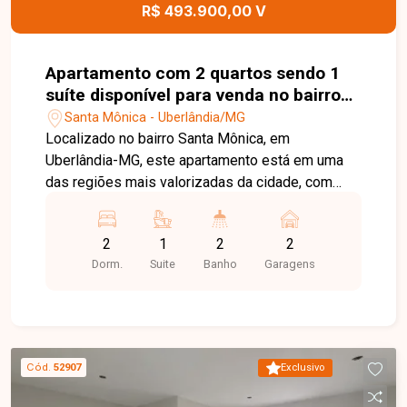
quem busca um apartamento moderno, completo
R$ 493.900,00 V
e em uma localização privilegiada no bairro Santa
Mônica. Agende uma visita e venha conhecer
todos os detalhes deste imóvel.
Apartamento com 2 quartos sendo 1
suíte disponível para venda no bairro
Santa Mônica em Uberlândia-MG
Santa Mônica - Uberlândia/MG
Localizado no bairro Santa Mônica, em
Uberlândia-MG, este apartamento está em uma
das regiões mais valorizadas da cidade, com
fácil acesso às principais avenidas e próximo a
universidades, supermercados, escolas,
2
1
2
2
farmácias, restaurantes e diversos comércios e
Dorm.
Suite
Banho
Garagens
serviços, proporcionando praticidade, conforto e
qualidade de vida. O imóvel é constituído por sala
ampla com fechadura eletrônica, cozinha
integrada à sacada gourmet, área de serviço,
banheiro social, 02 quartos, sendo 01 suíte e
Cód.
52907
Exclusivo
outro quarto com sacada, oferecendo ambientes
modernos, bem distribuídos e funcionais. O