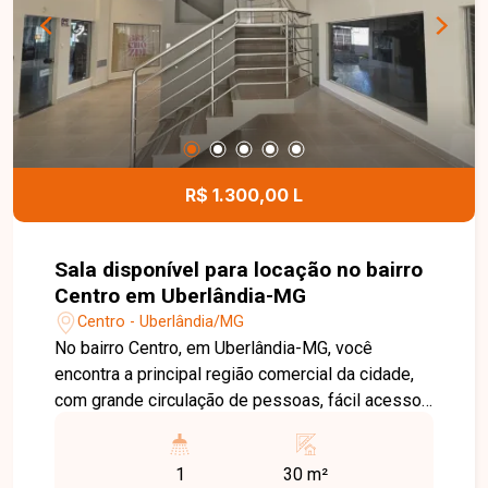
proporcionando mais segurança, lazer e
comodidade aos moradores. Entre em contato
com a Delta Imóveis e agende sua visita. Nossa
equipe está pronta para apresentar todos os
detalhes deste imóvel e ajudar você a encontrar a
oportunidade ideal para morar ou investir.
R$ 1.300,00 L
Sala disponível para locação no bairro
Centro em Uberlândia-MG
Centro - Uberlândia/MG
No bairro Centro, em Uberlândia-MG, você
encontra a principal região comercial da cidade,
com grande circulação de pessoas, fácil acesso
ao transporte público e ampla variedade de
bancos, restaurantes, lojas e serviços, tornando-
1
30 m²
se um excelente endereço para empresas e