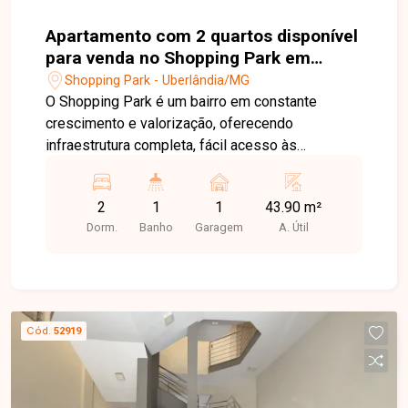
Apartamento com 2 quartos disponível
para venda no Shopping Park em
Uberlândia-MG
Shopping Park - Uberlândia/MG
O Shopping Park é um bairro em constante
crescimento e valorização, oferecendo
infraestrutura completa, fácil acesso às
principais vias da cidade e proximidade com
supermercados, escolas, comércios e diversos
2
1
1
43.90 m²
serviços. Uma excelente localização para quem
Dorm.
Banho
Garagem
A. Útil
busca praticidade, conforto e qualidade de vida.
Sala para dois ambientes, 2 quartos, banheiro
social, cozinha funcional, área de serviço e 1
vaga de garagem. O apartamento possui 43,90 m²
de área privativa, com ambientes bem
Cód.
52919
distribuídos, excelente iluminação natural e ótimo
aproveitamento dos espaços. O condomínio
conta com portaria, salão de festas, quadra
poliesportiva e áreas de convivência,