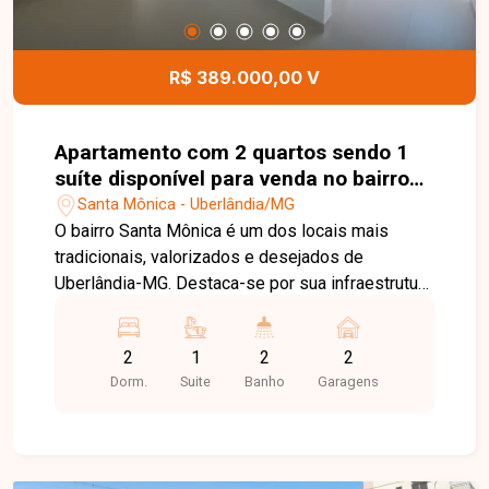
espaçoso e muito bem localizado no bairro Praça
Alto Umuarama. Agende uma visita e venha
conhecer todos os detalhes deste imóvel.
R$ 389.000,00 V
Apartamento com 2 quartos sendo 1
suíte disponível para venda no bairro
Santa Mônica em Uberlândia-MG
Santa Mônica - Uberlândia/MG
O bairro Santa Mônica é um dos locais mais
tradicionais, valorizados e desejados de
Uberlândia-MG. Destaca-se por sua infraestrutura
completa e excelente localização, abrigando o
campus da UFU, uma vasta rede de comércios,
2
1
2
2
supermercados, farmácias, restaurantes e
Dorm.
Suite
Banho
Garagens
variadas opções de serviços. Além do fácil
acesso ao centro e às principais vias da cidade,
morar no Santa Mônica oferece a combinação
ideal entre conveniência, segurança e qualidade