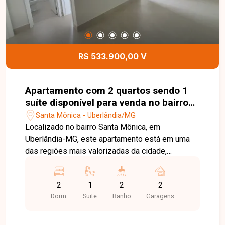
família. Esta é uma excelente oportunidade para
quem busca um apartamento moderno, funcional
e bem localizado no bairro Santa Mônica. Agende
uma visita e venha conhecer todos os detalhes
deste imóvel.
R$ 533.900,00 V
Apartamento com 2 quartos sendo 1
suíte disponível para venda no bairro
Santa Mônica em Uberlândia-MG
Santa Mônica - Uberlândia/MG
Localizado no bairro Santa Mônica, em
Uberlândia-MG, este apartamento está em uma
das regiões mais valorizadas da cidade,
oferecendo excelente infraestrutura, fácil acesso
às principais vias e proximidade com
2
1
2
2
universidades, supermercados, escolas,
Dorm.
Suite
Banho
Garagens
farmácias, restaurantes e uma ampla variedade
de comércios e serviços, proporcionando
praticidade, conforto e qualidade de vida. O