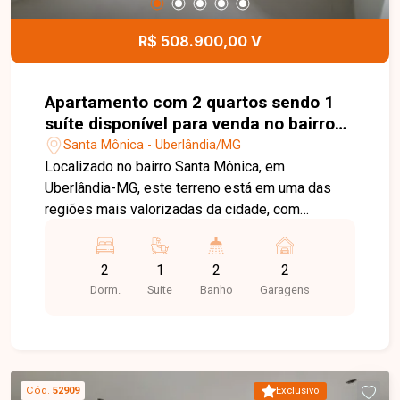
infraestrutura completa no bairro Santa Mônica.
Agende uma visita e venha conhecer todos os
R$ 508.900,00 V
detalhes deste imóvel.
Apartamento com 2 quartos sendo 1
suíte disponível para venda no bairro
Santa Mônica em Uberlândia-MG
Santa Mônica - Uberlândia/MG
Localizado no bairro Santa Mônica, em
Uberlândia-MG, este terreno está em uma das
regiões mais valorizadas da cidade, com
excelente infraestrutura e fácil acesso às
principais avenidas. A localização oferece
2
1
2
2
proximidade com supermercados, escolas,
Dorm.
Suite
Banho
Garagens
universidades, farmácias, restaurantes e
diversos comércios e serviços, sendo ideal tanto
para fins residenciais quanto comerciais. O
imóvel possui aproximadamente 360 m² de área
total, com dimensões de 15 x 24 metros. O
Cód.
52909
Exclusivo