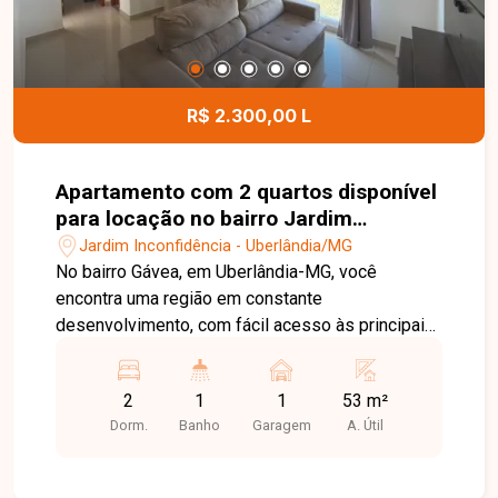
R$ 2.300,00 L
Apartamento com 2 quartos disponível
para locação no bairro Jardim
Inconfidência em Uberlândia-MG
Jardim Inconfidência - Uberlândia/MG
No bairro Gávea, em Uberlândia-MG, você
encontra uma região em constante
desenvolvimento, com fácil acesso às principais
vias da cidade e proximidade com
supermercados, escolas, farmácias e diversos
2
1
1
53 m²
comércios, proporcionando praticidade e
Dorm.
Banho
Garagem
A. Útil
qualidade de vida. Apartamento disponível para
locação com aproximadamente 54 m² de área
privativa. O imóvel conta com sala, cozinha com