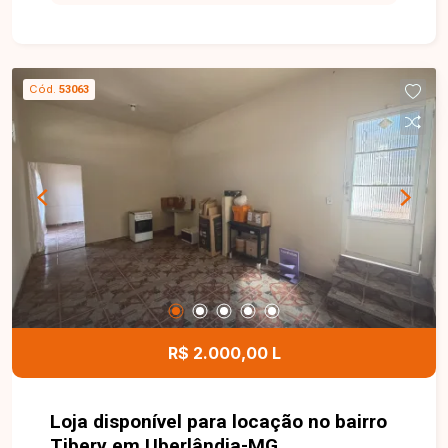
comercial de esquina com aproximadamente
255m² de área construída, composto por amplo
salão, mezanino, pé-direito de 5 metros, 02
banheiros, arquivo, copa e 01 porta de aço. O
Cód.
53063
imóvel conta ainda com estacionamento frontal
para 04 veículos, proporcionando comodidade
para clientes e colaboradores, além de excelente
potencial para diversos segmentos comerciais.
Entre em contato para mais informações e
agende uma visita para conhecer esta excelente
oportunidade comercial.
R$ 2.000,00 L
Loja disponível para locação no bairro
Tibery em Uberlândia-MG.