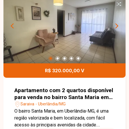
praticidade para o dia a dia. A água e a taxa de
condomínio já estão inclusas no valor do aluguel,
garantindo mais economia e comodidade para o
locatário. Entre em contato com a Delta Imóveis e
agende sua visita. Nossa equipe está pronta para
apresentar todos os detalhes deste imóvel e
ajudar você a encontrar o imóvel ideal para morar
com conforto e tranquilidade
R$ 320.000,00 V
Apartamento com 2 quartos disponível
para venda no bairro Santa Maria em
Uberlândia-MG
Saraiva - Uberlândia/MG
O bairro Santa Maria, em Uberlândia-MG, é uma
região valorizada e bem localizada, com fácil
acesso às principais avenidas da cidade.