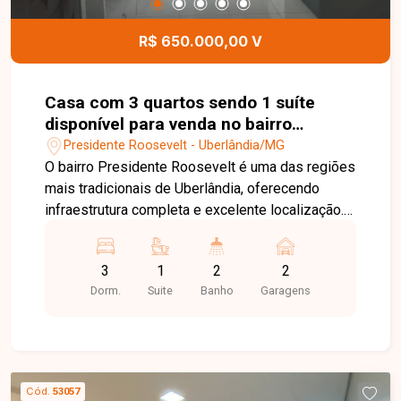
playground, horta, quadra de beach tennis e
portaria 24 horas, proporcionando segurança e
R$ 650.000,00 V
qualidade de vida para toda a família. Entre em
contato para mais informações e agende uma
visita para conhecer este excelente imóvel.
Casa com 3 quartos sendo 1 suíte
disponível para venda no bairro
Presidente Roosevelt em Uberlândia-
Presidente Roosevelt - Uberlândia/MG
MG
O bairro Presidente Roosevelt é uma das regiões
mais tradicionais de Uberlândia, oferecendo
infraestrutura completa e excelente localização.
Com fácil acesso às principais avenidas da
cidade, o bairro conta com supermercados,
3
1
2
2
escolas, farmácias, bancos, restaurantes,
Dorm.
Suite
Banho
Garagens
academias e diversos comércios,
proporcionando praticidade, conforto e qualidade
de vida para toda a família. Sala ampla e bem
iluminada, 3 quartos, sendo 1 suíte, banheiro
social, cozinha espaçosa e funcional, área de
Cód.
53057