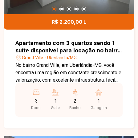
de lazer, incluindo piscina, salão de festas,
espaço gourmet, playground, quadra e espaço
infantil, oferecendo mais conforto e comodidade
R$ 2.200,00 L
para toda a família. Uma excelente oportunidade
para quem busca um apartamento bem
localizado, em condomínio com estrutura
Apartamento com 3 quartos sendo 1
completa e ótimo custo-benefício. Entre em
suíte disponível para locação no bairro
contato e agende sua visita!
Grand Ville em Uberlândia-MG
Grand Ville - Uberlândia/MG
No bairro Grand Ville, em Uberlândia-MG, você
encontra uma região em constante crescimento e
valorização, com excelente infraestrutura, fácil
acesso às principais vias da cidade e
proximidade com supermercados, escolas,
3
1
2
1
farmácias e diversos comércios, proporcionando
Dorm.
Suite
Banho
Garagem
praticidade e qualidade de vida. Apartamento
disponível para locação, composto por sala
ampla com sacada, 3 quartos, sendo 1 suíte,
banheiro social, cozinha integrada à área de