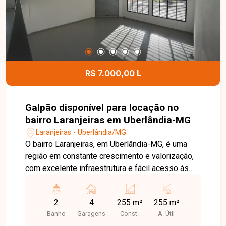
comodidade para toda a família. Uma excelente
oportunidade para quem busca um apartamento
bem localizado, com condomínio completo e
ótimo custo-benefício. Entre em contato e
agende sua visita!
R$ 7.000,00 L
Galpão disponível para locação no
bairro Laranjeiras em Uberlândia-MG
Laranjeiras - Uberlândia/MG
O bairro Laranjeiras, em Uberlândia-MG, é uma
região em constante crescimento e valorização,
com excelente infraestrutura e fácil acesso às
principais vias da cidade. Localizado em avenida
de grande fluxo, oferece ótima visibilidade e
2
4
255 m²
255 m²
praticidade, sendo ideal para empresas que
Banho
Garagens
Const.
A. Útil
buscam destaque e fácil acesso. Galpão