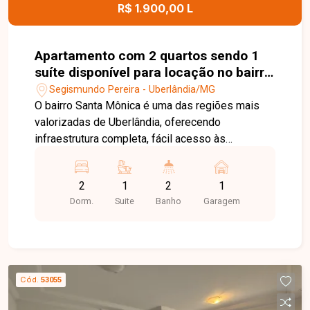
R$ 1.900,00 L
Apartamento com 2 quartos sendo 1
suíte disponível para locação no bairro
Santa Mônica em Uberlândia-MG
Segismundo Pereira - Uberlândia/MG
O bairro Santa Mônica é uma das regiões mais
valorizadas de Uberlândia, oferecendo
infraestrutura completa, fácil acesso às
principais avenidas da cidade e proximidade com
supermercados, universidades, escolas,
2
1
2
1
farmácias, restaurantes, academias e diversos
Dorm.
Suite
Banho
Garagem
serviços. Uma excelente opção para quem busca
conforto, praticidade e qualidade de vida. Sala
para 2 ambientes integrada à cozinha com
armários embutidos, 2 quartos com armários,
sendo 1 suíte, banheiro social, área de serviço e
Cód.
53055
1 vaga de garagem. O apartamento possui
ambientes bem distribuídos, funcionais e