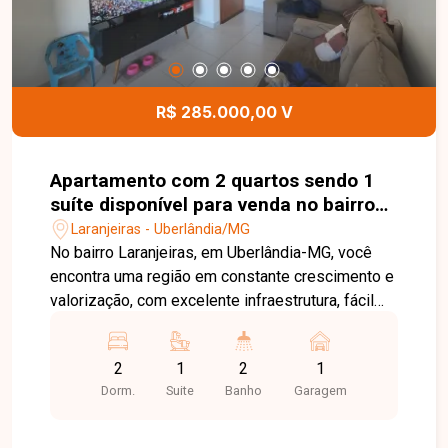
em contato e agende sua visita!
R$ 285.000,00 V
Apartamento com 2 quartos sendo 1
suíte disponível para venda no bairro
Laranjeiras em Uberlândia-MG
Laranjeiras - Uberlândia/MG
No bairro Laranjeiras, em Uberlândia-MG, você
encontra uma região em constante crescimento e
valorização, com excelente infraestrutura, fácil
acesso às principais vias da cidade e
proximidade com supermercados, escolas,
2
1
2
1
farmácias e diversos comércios, proporcionando
Dorm.
Suite
Banho
Garagem
praticidade e qualidade de vida. Apartamento
disponível para venda com aproximadamente 53
m² de área privativa. O imóvel conta com sala, 2