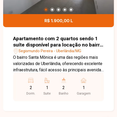
churrasqueira e móveis planejados, quintal com
paisagismo, área externa preparada para receber
piso, portão eletrônico, muros altos com cerca
R$ 1.900,00 L
concertina e câmeras de segurança, além de
garagem para 02 veículos, com capacidade para
até 03 carros, conforme o porte. Entre em contato
Apartamento com 2 quartos sendo 1
para mais informações e agende uma visita para
suíte disponível para locação no bairro
conhecer esta excelente oportunidade.
Santa Mônica em Uberlândia-MG
Segismundo Pereira - Uberlândia/MG
O bairro Santa Mônica é uma das regiões mais
valorizadas de Uberlândia, oferecendo excelente
infraestrutura, fácil acesso às principais avenidas
da cidade e proximidade com supermercados,
universidades, escolas, farmácias, restaurantes,
2
1
2
1
academias e diversos serviços. Uma localização
Dorm.
Suite
Banho
Garagem
ideal para quem busca conforto, praticidade e
qualidade de vida. Sala para 2 ambientes
integrada à cozinha planejada com armários
embutidos, 2 quartos, sendo 1 suíte com armário