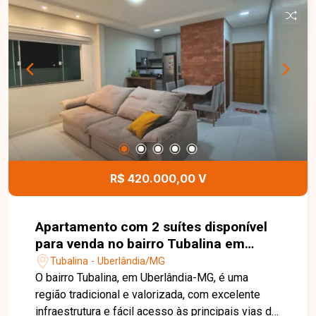
serviço, quintal e garagem. Edícula no fundo com
despensa e banheiro. O imóvel possui
aproximadamente 132,46 m² de área construída,
com ambientes bem distribuídos que oferecem
conforto, praticidade e excelente aproveitamento
dos espaços, sendo ideal para quem busca um
lar aconchegante em uma localização
privilegiada. Entre em contato com a Delta
Imóveis e agende sua visita. Nossa equipe está
pronta para apresentar todos os detalhes deste
imóvel e ajudar você a encontrar o imóvel ideal
R$ 420.000,00 V
para morar ou investir.
Apartamento com 2 suítes disponível
para venda no bairro Tubalina em
Uberlândia-MG
Tubalina - Uberlândia/MG
O bairro Tubalina, em Uberlândia-MG, é uma
região tradicional e valorizada, com excelente
infraestrutura e fácil acesso às principais vias da