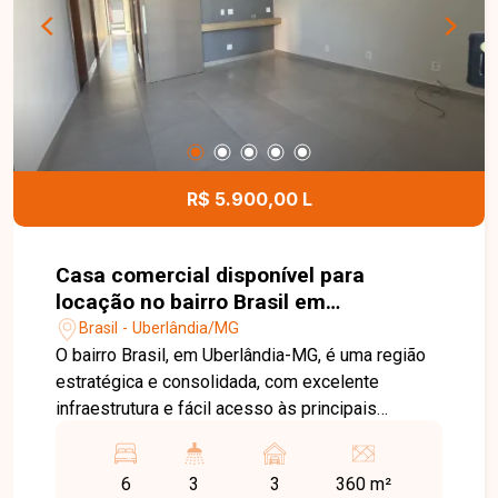
apresentar todos os detalhes deste imóvel e
ajudar você a encontrar o imóvel ideal para morar
ou investir.
R$ 5.900,00 L
Casa comercial disponível para
locação no bairro Brasil em
Uberlândia-MG
Brasil - Uberlândia/MG
O bairro Brasil, em Uberlândia-MG, é uma região
estratégica e consolidada, com excelente
infraestrutura e fácil acesso às principais
avenidas da cidade. Próximo ao Centro, conta
com ampla oferta de comércios, bancos,
6
3
3
360 m²
restaurantes, escolas e serviços, sendo uma