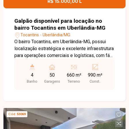
R$ 15.000,00 L
Galpão disponível para locação no
bairro Tocantins em Uberlândia-MG
Tocantins - Uberlândia/MG
O bairro Tocantins, em Uberlândia-MG, possui
localização estratégica e excelente infraestrutura
para operações comerciais e logísticas, com fácil
acesso à BR-365 e às principais vias da cidade.
A região é ideal para empresas que necessitam
4
50
660 m²
990 m²
de agilidade no transporte, distribuição e
Banho
Garagens
Terreno
Const.
movimentação de cargas. Galpão comercial em
fase final de construção, composto por 03
pavimentos com aproximadamente 330m² cada,
totalizando 990m² de área construída. O imóvel
conta ainda com terreno lateral de 330m², ampla
Cód.
53069
área externa para pátio de manobras ou
implantação de projeto BTS (Built to Suit), além