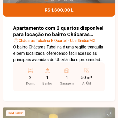
R$ 1.600,00 L
Apartamento com 2 quartos disponível
para locação no bairro Chácaras
Tubalina em Uberlândia-MG
Chácaras Tubalina E Quartel - Uberlândia/MG
O bairro Chácaras Tubalina é uma região tranquila
e bem localizada, oferecendo fácil acesso às
principais avenidas de Uberlândia e proximidade
com supermercados, escolas, farmácias,
comércios e diversos serviços. Uma excelente
2
1
1
50 m²
opção para quem busca praticidade, conforto e
Dorm.
Banho
Garagem
A. Útil
qualidade de vida. Sala ampla, 2 quartos, sendo 1
com armário, banheiro social com box, cozinha
com armário e cooktop, área de serviço com
tanque e armário e 1 vaga de garagem coberta. O
apartamento possui ambientes bem distribuídos
Cód.
53071
e funcionais, proporcionando conforto e