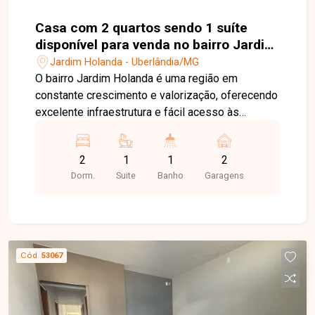
Casa com 2 quartos sendo 1 suíte
disponível para venda no bairro Jardim
Holanda em Uberlândia-MG
Jardim Holanda - Uberlândia/MG
O bairro Jardim Holanda é uma região em
constante crescimento e valorização, oferecendo
excelente infraestrutura e fácil acesso às
principais vias de Uberlândia. Próximo a
supermercados, escolas, farmácias, comércios e
2
1
1
2
diversos serviços, o bairro proporciona
Dorm.
Suite
Banho
Garagens
praticidade, tranquilidade e qualidade de vida
para toda a família. Sala, 2 quartos, sendo 1 suíte,
banheiro social, cozinha, área de serviço e 2
vagas de garagem. O imóvel possui 100 m² de
área construída em um terreno de 120 m², com
Cód.
53067
ambientes bem distribuídos, funcionais e ideais
para quem busca conforto e praticidade no dia a
dia. Entre em contato com a Delta Imóveis e
agende sua visita. Nossa equipe está pronta para