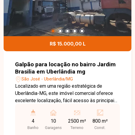
projeto, já vendida, servindo como referência do
padrão de acabamento. Esta é uma excelente
oportunidade para adquirir um imóvel novo em
uma localização privilegiada. Agende uma visita e
saiba mais sobre este empreendimento.
R$ 15.000,00 L
Galpão para locação no bairro Jardim
Brasilia em Uberlândia mg
São José - Uberlândia/MG
Localizado em uma região estratégica de
Uberlândia-MG, este imóvel comercial oferece
excelente localização, fácil acesso às principais
vias da cidade e grande potencial para empresas
que necessitam de amplo espaço operacional. A
4
10
2500 m²
800 m²
posição privilegiada, com acesso por duas ruas,
Banho
Garagens
Terreno
Const.
proporciona mais praticidade para logística,