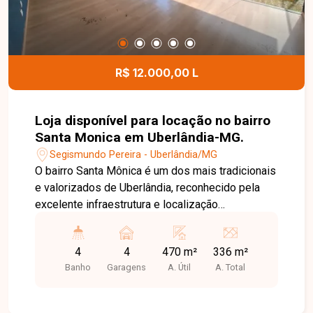
R$ 12.000,00 L
Loja disponível para locação no bairro
Santa Monica em Uberlândia-MG.
Segismundo Pereira - Uberlândia/MG
O bairro Santa Mônica é um dos mais tradicionais
e valorizados de Uberlândia, reconhecido pela
excelente infraestrutura e localização
estratégica. A região concentra grande fluxo de
pessoas, ampla variedade de comércios,
4
4
470 m²
336 m²
serviços, instituições de ensino e fácil acesso às
Banho
Garagens
A. Útil
A. Total
principais avenidas da cidade, tornando-se uma
excelente escolha para empresas que buscam
visibilidade e praticidade. Imóvel comercial de