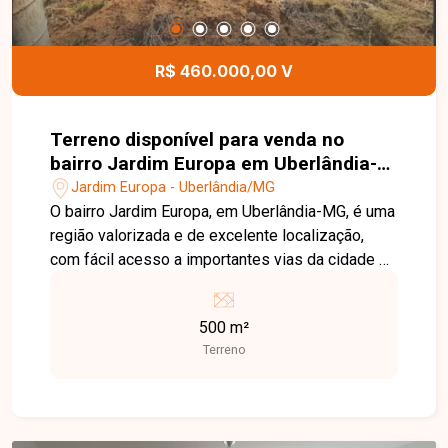
interfone e concertina, oferecendo segurança,
conforto e excelente padrão de acabamento. Esta
é uma excelente oportunidade para quem busca
R$ 460.000,00 V
uma casa completa, moderna e pronta para morar
em uma das regiões que mais crescem em
Uberlândia. Agende uma visita e venha conhecer
Terreno disponível para venda no
todos os detalhes deste imóvel.
bairro Jardim Europa em Uberlândia-
MG
Jardim Europa - Uberlândia/MG
O bairro Jardim Europa, em Uberlândia-MG, é uma
região valorizada e de excelente localização,
com fácil acesso a importantes vias da cidade e
proximidade de comércios, serviços e
instituições de ensino. A área oferece
500 m²
infraestrutura e praticidade para quem busca
Terreno
tranquilidade para morar, além de boas
perspectivas de valorização para investimento.
Excelente oportunidade para quem busca espaço
e praticidade. São dois terrenos juntos,