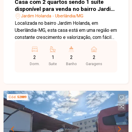
Casa com 2 quartos sendo 1 suíte
disponível para venda no bairro Jardim
Holanda em Uberlândia-MG
Jardim Holanda - Uberlândia/MG
Localizada no bairro Jardim Holanda, em
Uberlândia-MG, esta casa está em uma região em
constante crescimento e valorização, com fácil
acesso às principais vias da cidade e próxima a
supermercados, escolas, farmácias, comércios e
2
1
2
2
diversos serviços, proporcionando praticidade,
Dorm.
Suite
Banho
Garagens
conforto e qualidade de vida para toda a família.
O imóvel possui aproximadamente 71 m² de área
construída em um terreno de 125 m², distribuídos
em sala, 02 quartos, sendo 01 suíte, banheiro
social, cozinha, área de serviço e 02 vagas de
Cód.
52889
garagem. O projeto foi desenvolvido para
oferecer ambientes bem distribuídos, funcionais
e confortáveis, ideais para o dia a dia. O imóvel
encontra-se em fase de construção. As fotos
apresentadas são de uma casa com o mesmo