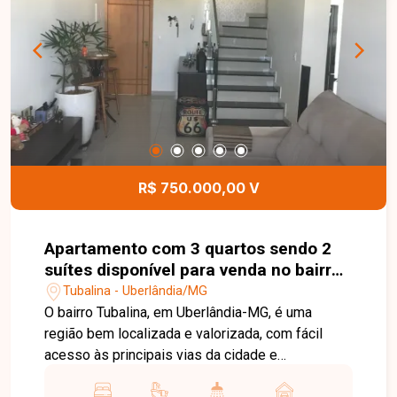
04 vagas de garagem. Na área externa, oferece
um agradável espaço gourmet com churrasqueira,
ideal para momentos de lazer e confraternização.
Esta é uma excelente oportunidade para quem
busca um imóvel funcional, confortável e pronto
para morar no bairro Jardim Patrícia. Agende uma
visita e venha conhecer todos os detalhes desta
casa.
R$ 750.000,00 V
Apartamento com 3 quartos sendo 2
suítes disponível para venda no bairro
Tubalina em Uberlândia-MG
Tubalina - Uberlândia/MG
O bairro Tubalina, em Uberlândia-MG, é uma
região bem localizada e valorizada, com fácil
acesso às principais vias da cidade e
proximidade ao Praia Clube. Conta com ampla