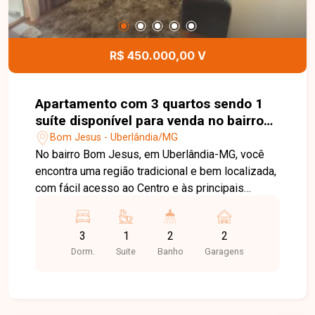
deste terreno.
R$ 450.000,00 V
Apartamento com 3 quartos sendo 1
suíte disponível para venda no bairro
Bom Jesus em Uberlândia-MG
Bom Jesus - Uberlândia/MG
No bairro Bom Jesus, em Uberlândia-MG, você
encontra uma região tradicional e bem localizada,
com fácil acesso ao Centro e às principais
avenidas da cidade, além de contar com ampla
infraestrutura de comércios, escolas,
3
1
2
2
supermercados, farmácias e diversos serviços,
Dorm.
Suite
Banho
Garagens
proporcionando praticidade e qualidade de vida.
Cobertura duplex disponível para venda,
composta por sala ampla, 3 quartos, sendo 1
suíte, banheiro social, cozinha, área de serviço e