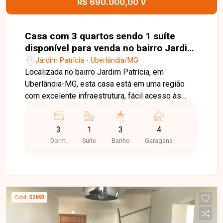
R$ 690.000,00 V
Casa com 3 quartos sendo 1 suíte
disponível para venda no bairro Jardim
Patrícia em Uberlândia-MG
Jardim Patrícia - Uberlândia/MG
Localizada no bairro Jardim Patrícia, em
Uberlândia-MG, esta casa está em uma região
com excelente infraestrutura, fácil acesso às
principais vias da cidade e próxima a
supermercados, escolas, farmácias, comércios e
3
1
3
4
diversos serviços, proporcionando praticidade,
Dorm.
Suite
Banho
Garagens
conforto e qualidade de vida para toda a família.
O imóvel conta com ambientes amplos e bem
distribuídos, dispondo de sala de estar com
jardim de inverno, sala de jantar, 03 quartos,
sendo 01 suíte, todos com armários planejados,
Cód.
52893
banheiro social, cozinha planejada com armários,
despensa, área de serviço, banheiro de apoio e