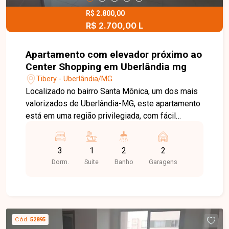
R$ 2.800,00
R$ 2.700,00 L
Apartamento com elevador próximo ao
Center Shopping em Uberlândia mg
Tibery - Uberlândia/MG
Localizado no bairro Santa Mônica, um dos mais
valorizados de Uberlândia-MG, este apartamento
está em uma região privilegiada, com fácil
acesso às principais avenidas da cidade e ampla
oferta de supermercados, escolas,
3
1
2
2
universidades, farmácias, restaurantes e
Dorm.
Suite
Banho
Garagens
diversos serviços. Uma excelente opção para
quem busca conforto, praticidade e qualidade de
vida em uma localização estratégica.
Apartamento em prédio com elevador, composto
por apenas 03 andares e 02 apartamentos por
Cód.
52895
andar, garantindo mais privacidade e