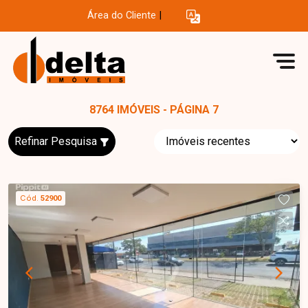
Área do Cliente
|
8764 IMÓVEIS - PÁGINA 7
Refinar Pesquisa
Cód.
52900