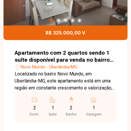
dia. Uma excelente oportunidade para quem
busca um apartamento pronto para morar, em uma
região em constante valorização de Uberlândia.
Entre em contato e agende sua visita!
R$ 325.000,00 V
Apartamento com 2 quartos sendo 1
suíte disponível para venda no bairro
Novo Mundo em Uberlândia-MG
Novo Mundo - Uberlândia/MG
Localizado no bairro Novo Mundo, em
Uberlândia-MG, este apartamento está em uma
região em constante crescimento e valorização,
com excelente infraestrutura e fácil acesso às
principais vias da cidade. Próximo a
2
1
2
1
supermercados, farmácias, academias, escolas e
Dorm.
Suite
Banho
Garagem
diversos comércios e serviços, oferece
praticidade, conforto e qualidade de vida para
toda a família. O imóvel possui aproximadamente