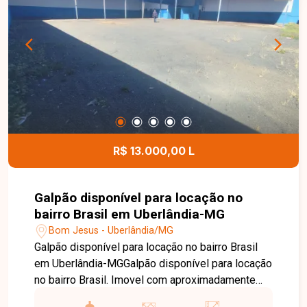
para morar. O condomínio possui água inclusa na
taxa condominial, proporcionando mais
comodidade e economia aos moradores. Esta é
uma excelente oportunidade para quem busca um
apartamento moderno, funcional e bem localizado
no bairro Lagoinha. Agende uma visita e venha
conhecer todos os detalhes deste imóvel.
R$ 13.000,00 L
Galpão disponível para locação no
bairro Brasil em Uberlândia-MG
Bom Jesus - Uberlândia/MG
Galpão disponível para locação no bairro Brasil
em Uberlândia-MGGalpão disponível para locação
no bairro Brasil. Imovel com aproximadamente
940m² de terreno e 400m² de área construida,