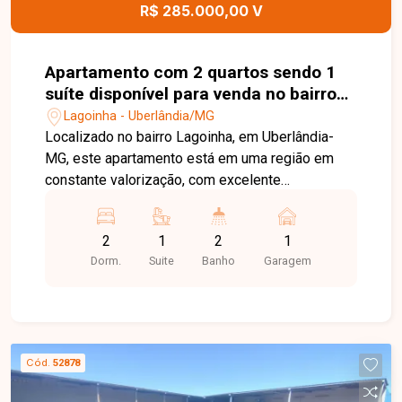
R$ 285.000,00 V
Apartamento com 2 quartos sendo 1
suíte disponível para venda no bairro
Lagoinha em Uberlândia-MG
Lagoinha - Uberlândia/MG
Localizado no bairro Lagoinha, em Uberlândia-
MG, este apartamento está em uma região em
constante valorização, com excelente
infraestrutura, fácil acesso às principais avenidas
da cidade e proximidade com supermercados,
2
1
2
1
escolas, farmácias e diversos comércios,
Dorm.
Suite
Banho
Garagem
proporcionando praticidade, conforto e qualidade
de vida. O imóvel possui 55,10 m² de área
privativa, distribuídos em sala, 02 quartos, sendo
01 suíte, banheiro social, cozinha, lavanderia e 01
vaga de garagem. Conta com armários planejados
Cód.
52878
nos quartos, banheiros e cozinha, oferecendo
ambientes funcionais, organizados e prontos