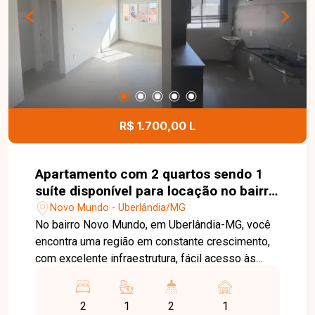
contato e agende sua visita!
R$ 1.700,00 L
Apartamento com 2 quartos sendo 1
suíte disponível para locação no bairro
Novo Mundo em Uberlândia-MG
Novo Mundo - Uberlândia/MG
No bairro Novo Mundo, em Uberlândia-MG, você
encontra uma região em constante crescimento,
com excelente infraestrutura, fácil acesso às
principais avenidas da cidade e proximidade com
supermercados, escolas, farmácias e diversos
2
1
2
1
comércios, proporcionando praticidade e