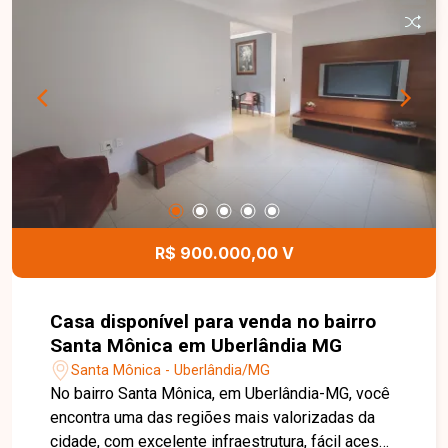
fundos, conta com uma edícula independente,
composta por 02 quartos, sala, cozinha, banheiro
e área de serviço, proporcionando uma excelente
opção para acomodar familiares ou gerar renda
com locação. Esta é uma excelente oportunidade
para quem busca um imóvel amplo, versátil e
bem localizado no bairro Jardim Canaã. Agende
uma visita e venha conhecer todos os detalhes
desta casa.
R$ 900.000,00 V
Casa disponível para venda no bairro
Santa Mônica em Uberlândia MG
Santa Mônica - Uberlândia/MG
No bairro Santa Mônica, em Uberlândia-MG, você
encontra uma das regiões mais valorizadas da
cidade, com excelente infraestrutura, fácil acesso