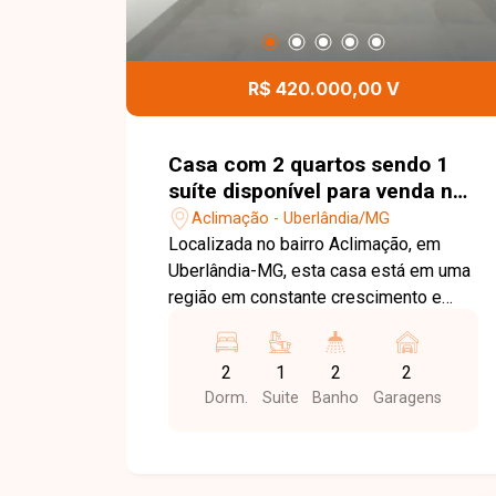
R$ 420.000,00 V
Casa com 2 quartos sendo 1
suíte disponível para venda no
bairro Aclimação em
Aclimação - Uberlândia/MG
Uberlândia-MG
Localizada no bairro Aclimação, em
Uberlândia-MG, esta casa está em uma
região em constante crescimento e
valorização, com fácil acesso às
principais vias da cidade e próxima a
2
1
2
2
supermercados, escolas, farmácias,
Dorm.
Suite
Banho
Garagens
comércios e diversos serviços,
oferecendo praticidade, conforto e
qualidade de vida. O imóvel é novo,
pronto para morar, e conta com sala