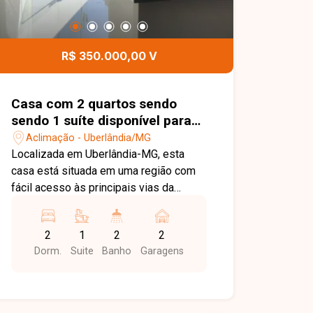
R$ 350.000,00 V
Casa com 2 quartos sendo
sendo 1 suíte disponível para
venda no bairro em Uberlândia-
Aclimação - Uberlândia/MG
MG
Localizada em Uberlândia-MG, esta
casa está situada em uma região com
fácil acesso às principais vias da
cidade, próxima a supermercados,
escolas, farmácias, comércios e
2
1
2
2
diversos serviços, proporcionando
Dorm.
Suite
Banho
Garagens
praticidade e qualidade de vida para
toda a família. O imóvel é novo, pronto
para morar, e conta com sala ampla, 02
quartos, sendo 01 suíte com claraboia,