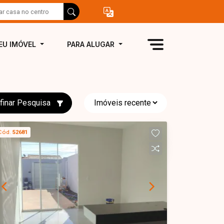
EU IMÓVEL
PARA ALUGAR
finar Pesquisa
Cód.
52681