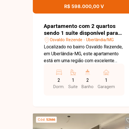
Uberlândia. Agende uma visita e venha
R$ 598.000,00 V
conhecer todos os detalhes deste
terreno.
Apartamento com 2 quartos
sendo 1 suíte disponível para
venda no bairro Osvaldo
Osvaldo Rezende - Uberlândia/MG
Rezende em Uberlândia-MG
Localizado no bairro Osvaldo Rezende,
em Uberlândia-MG, este apartamento
está em uma região com excelente
infraestrutura, fácil acesso às principais
vias da cidade e próximo a
2
1
2
1
supermercados, escolas, farmácias,
Dorm.
Suite
Banho
Garagem
restaurantes e diversos comércios e
serviços, proporcionando praticidade e
qualidade de vida. O imóvel conta com
sala integrada à cozinha americana, 02
quartos, sendo 01 suíte com closet
Cód.
52666
privativo, banheiro social, varanda