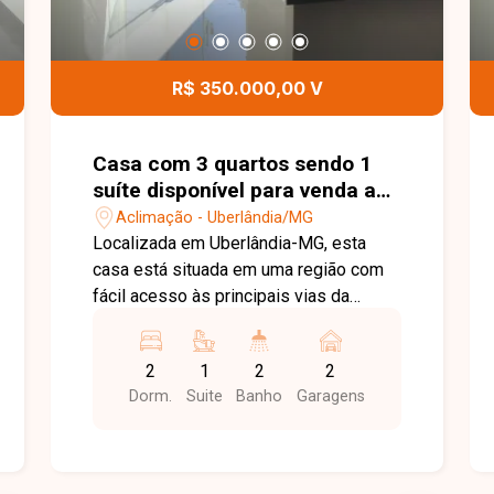
R$ 350.000,00 V
Casa com 3 quartos sendo 1
suíte disponível para venda ano
bairro em Uberlândia-MG
Aclimação - Uberlândia/MG
Localizada em Uberlândia-MG, esta
casa está situada em uma região com
fácil acesso às principais vias da
cidade, próxima a comércios,
supermercados, escolas, farmácias e
2
1
2
2
diversos serviços, proporcionando
Dorm.
Suite
Banho
Garagens
praticidade e qualidade de vida para
toda a família. O imóvel é novo, pronto
para morar, e conta com sala ampla, 03
quartos, sendo 01 suíte com claraboia,