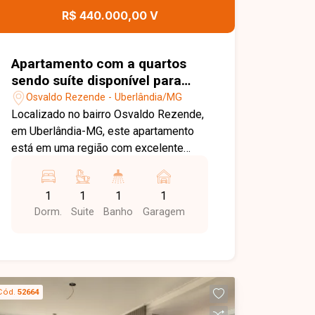
pronto para oferecer mais comodidade.
R$ 440.000,00 V
Entre em contato e agende sua visita
para conhecer todos os detalhes deste
imóvel.
Apartamento com a quartos
sendo suíte disponível para
venda no bairro Osvaldo
Osvaldo Rezende - Uberlândia/MG
Rezende em Uberlândia-MG
Localizado no bairro Osvaldo Rezende,
em Uberlândia-MG, este apartamento
está em uma região com excelente
infraestrutura, fácil acesso às principais
vias da cidade e próximo a
1
1
1
1
supermercados, escolas, farmácias,
Dorm.
Suite
Banho
Garagem
restaurantes e diversos comércios e
serviços, proporcionando praticidade e
qualidade de vida. O imóvel dispõe de
sala integrada à cozinha americana, 04
quartos, sendo 01 suíte, banheiro
Cód.
52664
social, varanda gourmet com