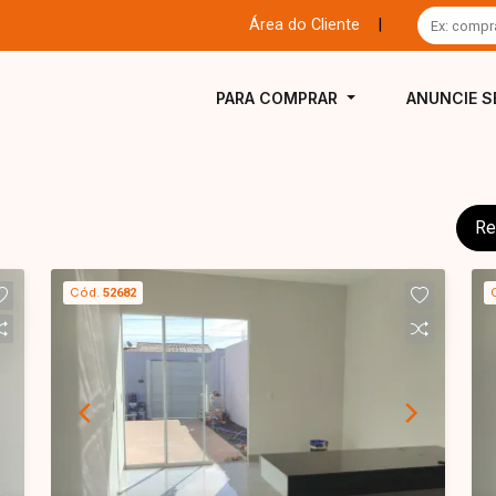
Área do Cliente
|
PARA COMPRAR
ANUNCIE S
Re
Cód.
52682