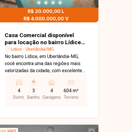
em Uberlândia. Agende uma visita e
R$ 20.000,00 L
venha conhecer todos os detalhes
deste imóvel.
R$ 4.000.000,00 V
Casa Comercial disponível
para locação no bairro Lídice
em Uberlândia-MG
Lidice - Uberlândia/MG
No bairro Lídice, em Uberlândia-MG,
você encontra uma das regiões mais
valorizadas da cidade, com excelente
infraestrutura, fácil acesso às principais
avenidas e grande visibilidade
4
3
4
604 m²
comercial. Localizado em uma via de
Dorm.
Banho
Garagens
Terreno
intenso fluxo, com média de
aproximadamente 90 veículos por
minuto, o imóvel oferece uma excelente
oportunidade para empresas que
buscam destaque e praticidade. Casa
Cód.
52671