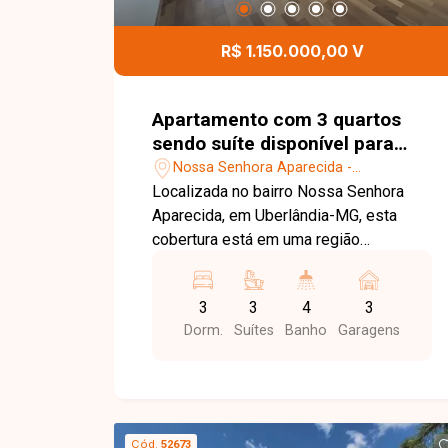
contato e agende sua visita para
conhecer este imóvel.
R$ 1.150.000,00 V
Apartamento com 3 quartos
sendo suíte disponível para
venda no bairro Nossa Senhora
Nossa Senhora Aparecida -
Aparecida em Uberlândia-MG
Uberlândia/MG
Localizada no bairro Nossa Senhora
Aparecida, em Uberlândia-MG, esta
cobertura está em uma região
privilegiada, com excelente
infraestrutura e fácil acesso às
3
3
4
3
principais avenidas da cidade. Além
Dorm.
Suítes
Banho
Garagens
disso, está próxima a supermercados,
escolas, farmácias, restaurantes e
diversos comércios e serviços,
proporcionando praticidade, conforto e
qualidade de vida. A cobertura possui
Cód.
52673