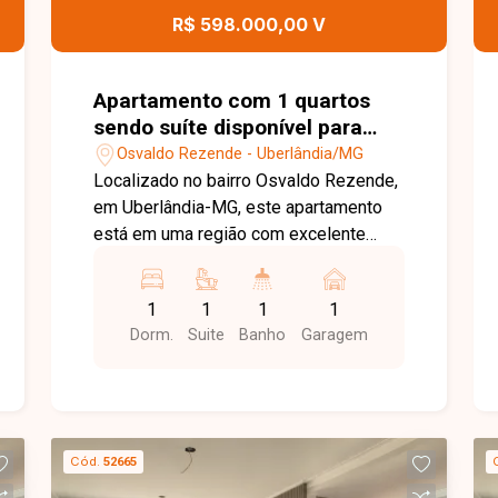
R$ 598.000,00 V
Apartamento com 1 quartos
sendo suíte disponível para
venda no bairro Osvaldo
Osvaldo Rezende - Uberlândia/MG
Rezende em Uberlândia-MG
Localizado no bairro Osvaldo Rezende,
em Uberlândia-MG, este apartamento
está em uma região com excelente
infraestrutura, fácil acesso às principais
vias da cidade e próximo a
1
1
1
1
supermercados, escolas, farmácias,
Dorm.
Suite
Banho
Garagem
restaurantes e diversos comércios e
serviços, proporcionando praticidade e
qualidade de vida. O imóvel conta com
sala integrada à cozinha americana, 02
quartos, sendo 01 suíte com closet
Cód.
52665
privativo, banheiro social, armários