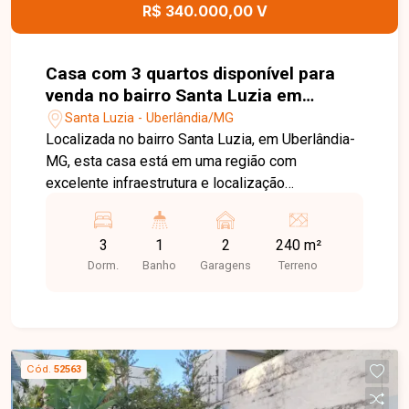
R$ 340.000,00 V
Casa com 3 quartos disponível para
venda no bairro Santa Luzia em
Uberlândia-MG
Santa Luzia - Uberlândia/MG
Localizada no bairro Santa Luzia, em Uberlândia-
MG, esta casa está em uma região com
excelente infraestrutura e localização
privilegiada, próxima ao Terminal Santa Luzia,
supermercados, farmácias, pizzarias, sacolão e
3
1
2
240 m²
diversos comércios e serviços. O imóvel
Dorm.
Banho
Garagens
Terreno
também oferece fácil acesso às principais vias
da cidade, proporcionando praticidade e
qualidade de vida. O imóvel conta com sala, 03
quartos, banheiro social, cozinha, lavanderia
coberta, amplo quintal, churrasqueira a carvão e
Cód.
52563
02 vagas de garagem. Os ambientes são bem
distribuídos, oferecendo conforto e