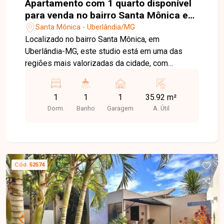
Apartamento com 1 quarto disponível
para venda no bairro Santa Mônica em
Uberlândia-MG
Santa Mônica - Uberlândia/MG
Localizado no bairro Santa Mônica, em
Uberlândia-MG, este studio está em uma das
regiões mais valorizadas da cidade, com
excelente localização e fácil acesso à
Universidade Federal de Uberlândia (UFU), além
1
1
1
35.92 m²
de estar próximo a supermercados, farmácias,
Dorm.
Banho
Garagem
A. Útil
restaurantes e diversos serviços,
proporcionando praticidade e qualidade de vida.
O apartamento é vendido no sistema porteira
fechada, com aproximadamente 01 quarto
equipado com armário, cabeceira com iluminação
Cód.
52574
embutida, papel de parede, cama de casal, cortina
e ar-condicionado. O imóvel conta ainda com sala
integrada, sofá, painel para TV com televisão em
LED, cozinha planejada com bancadas em granito,
armários, micro-ondas, geladeira, cooktop e