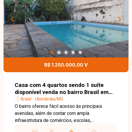
funcionalidade para o dia a dia, além de um
excelente espaço externo para momentos de
lazer. Esta é uma excelente oportunidade para
quem busca um imóvel bem localizado, com
amplo quintal e ótima estrutura no bairro Santa
Luzia. Agende uma visita e venha conhecer todos
os detalhes desta casa.
R$ 1.250.000,00 V
Casa com 4 quartos sendo 1 suíte
disponível venda no bairro Brasil em
Uberlândia-MG
Brasil - Uberlândia/MG
O bairro oferece fácil acesso às principais
avenidas, além de contar com ampla
infraestrutura de comércios, escolas,
supermercados, farmácias e diversos serviços,