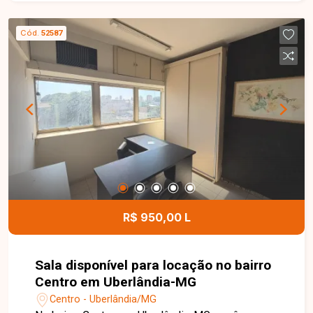
colônia, com possibilidade de demolição,
tornando-se uma excelente opção para novos
Cód.
52587
empreendimentos residenciais ou comerciais.
Esta é uma excelente oportunidade para
investidores e construtores que buscam um
terreno amplo e bem localizado no bairro Santa
Mônica. Agende uma visita e conheça todos os
detalhes deste imóvel.
R$ 950,00 L
Sala disponível para locação no bairro
Centro em Uberlândia-MG
Centro - Uberlândia/MG