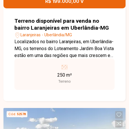
R$ 199.000,00 V
Terreno disponível para venda no
bairro Laranjeiras em Uberlândia-MG
Laranjeiras - Uberlândia/MG
Localizados no bairro Laranjeiras, em Uberlândia-
MG, os terrenos do Loteamento Jardim Boa Vista
estão em uma das regiões que mais crescem e
se valorizam na Zona Sul da cidade. Com fácil
acesso às principais avenidas e excelente
250 m²
infraestrutura, o empreendimento oferece
Terreno
praticidade, qualidade de vida e grande potencial
para moradia ou investimento. São 04 lotes
disponíveis, cada um com 250 m² de área,
totalizando 1.000 m². Os terrenos estão
localizados na Quadra 6, Rua 2, lotes 51 ao 54,
Cód.
52578
oferecendo excelente aproveitamento para
projetos residenciais e uma ótima oportunidade