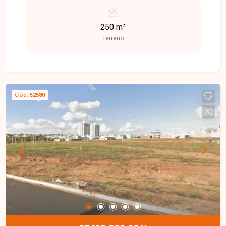
disponíveis 250 m² cada (Área total de 1.000 m²)
Quadra 6 ? Rua 2, Lotes 51 ao 54 Excelente
250 m²
localização e grande potencial de valorização. R$
Terreno
199.000,00 cada
Cód.
52580