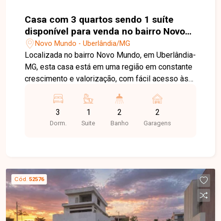
Casa com 3 quartos sendo 1 suíte
disponível para venda no bairro Novo
Mundo em Uberlândia-MG
Novo Mundo - Uberlândia/MG
Localizada no bairro Novo Mundo, em Uberlândia-
MG, esta casa está em uma região em constante
crescimento e valorização, com fácil acesso às
principais vias da cidade e próxima a
supermercados, escolas, farmácias e diversos
3
1
2
2
comércios e serviços, proporcionando
Dorm.
Suite
Banho
Garagens
praticidade e qualidade de vida para toda a
família. O imóvel possui 150 m² de área de
terreno e aproximadamente 86 m² de área
construída. Conta com sala ampla, 03 quartos,
sendo 01 suíte, banheiro social, cozinha, área
Cód.
52576
gourmet e 02 vagas de garagem. Os ambientes
são bem distribuídos, oferecendo conforto,
funcionalidade e excelente aproveitamento dos
espaços. Esta é uma excelente oportunidade