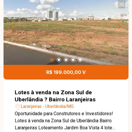
armários,e todas com ar-condicionado. Dispõe
ainda de lavabo, cozinha completa com armários,
área de serviço separada. O condomínio oferece
piscina, quadra de futebol, salão de festas,
academia, sala de jogos e portaria 24 horas,
garantindo lazer, segurança e comodidade aos
moradores. Entre em contato para mais
informações e conheça esta excelente
oportunidade de morar com conforto, praticidade
e qualidade de vida em um dos bairros mais
R$ 199.000,00 V
desejados de Uberlândia.
Lotes à venda na Zona Sul de
Uberlândia ? Bairro Laranjeiras
Laranjeiras - Uberlândia/MG
Oportunidade para Construtores e Investidores!
Lotes à venda na Zona Sul de Uberlândia Bairro
Laranjeiras Loteamento Jardim Boa Vista 4 lotes