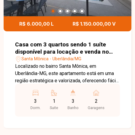
R$ 6.000,00 L
R$ 1.150.000,00 V
Casa com 3 quartos sendo 1 suíte
disponível para locação e venda no
bairro Santa Mônica em Uberlândia-
Santa Mônica - Uberlândia/MG
MG
Localizado no bairro Santa Mônica, em
Uberlândia-MG, este apartamento está em uma
região estratégica e valorizada, oferecendo fácil
acesso à UFU, supermercados, escolas,
farmácias, restaurantes e diversos serviços
3
1
3
2
essenciais. O condomínio proporciona
Dorm.
Suite
Banho
Garagens
praticidade, conforto e qualidade de vida para
quem busca morar em uma das melhores regiões
da cidade. O imóvel possui 101 m² de área
privativa e dispõe de sala de TV e jantar