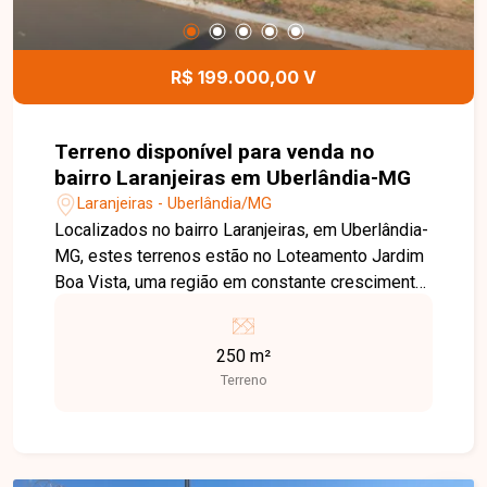
para conhecer este excelente espaço comercial.
R$ 199.000,00 V
Terreno disponível para venda no
bairro Laranjeiras em Uberlândia-MG
Laranjeiras - Uberlândia/MG
Localizados no bairro Laranjeiras, em Uberlândia-
MG, estes terrenos estão no Loteamento Jardim
Boa Vista, uma região em constante crescimento
e valorização na Zona Sul da cidade. O
empreendimento possui excelente localização,
250 m²
com fácil acesso às principais vias, oferecendo
Terreno
praticidade e grande potencial de valorização
para morar ou investir. São 04 lotes disponíveis,
cada um com 250 m² de área, totalizando 1.000
m². Os terrenos estão localizados na Quadra 6,