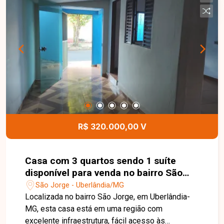
dia. Esta é uma excelente oportunidade para
quem busca uma casa em uma localização
privilegiada, com espaços amplos e excelente
potencial para moradia ou investimento. Agende
uma visita e venha conhecer todos os detalhes
deste imóvel no bairro Jardim das Palmeiras.
R$ 320.000,00 V
Casa com 3 quartos sendo 1 suíte
disponível para venda no bairro São
Jorge em Uberlândia-MG
São Jorge - Uberlândia/MG
Localizada no bairro São Jorge, em Uberlândia-
MG, esta casa está em uma região com
excelente infraestrutura, fácil acesso às