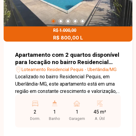
excelente oportunidade para quem deseja
construir a casa dos sonhos ou realizar um
investimento seguro em uma das regiões mais
desejadas de Uberlândia. Entre em contato e
conheça todos os detalhes dos lotes disponíveis
R$ 1.000,00
R$ 800,00 L
no Jardim Boa Vista.
Apartamento com 2 quartos disponível
para locação no bairro Residencial
Pequis em Uberlândia-MG
Loteamento Residencial Pequis - Uberlândia/MG
Localizado no bairro Residencial Pequis, em
Uberlândia-MG, este apartamento está em uma
região em constante crescimento e valorização,
com fácil acesso às principais vias da cidade e
infraestrutura completa, contando com
2
1
1
45 m²
comércios, escolas, supermercados e diversos
Dorm.
Banho
Garagem
A. Útil
serviços que proporcionam mais praticidade no
dia a dia. O imóvel é novo e possui
aproximadamente 45 m² de área privativa,