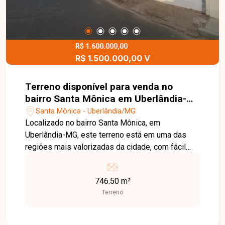
R$ 1.600.000,00
R$ 1.500.000,00 V
Terreno disponível para venda no
bairro Santa Mônica em Uberlândia-
MG
Santa Mônica - Uberlândia/MG
Localizado no bairro Santa Mônica, em
Uberlândia-MG, este terreno está em uma das
regiões mais valorizadas da cidade, com fácil
acesso às principais avenidas e próximo a
universidades, supermercados, escolas,
746.50 m²
farmácias, restaurantes e uma ampla variedade
Terreno
de comércios e serviços, oferecendo excelente
potencial para investimentos. O imóvel possui
746 m² de área total e conta com casas em estilo