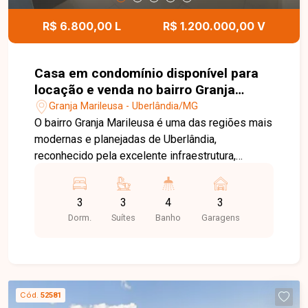
excelente oportunidade para quem busca uma
casa moderna, funcional e bem localizada.
R$ 6.800,00 L
R$ 1.200.000,00 V
Agende uma visita e venha conhecer todos os
detalhes deste imóvel no GSP Life I, bairro
Laranjeiras.
Casa em condomínio disponível para
locação e venda no bairro Granja
Marileuza Uberlândia em Uberlândia-
Granja Marileusa - Uberlândia/MG
MG
O bairro Granja Marileusa é uma das regiões mais
modernas e planejadas de Uberlândia,
reconhecido pela excelente infraestrutura,
segurança e qualidade de vida. Com fácil acesso
a importantes vias da cidade, o bairro oferece
3
3
4
3
conveniência, áreas verdes, serviços e um
Dorm.
Suítes
Banho
Garagens
ambiente ideal para quem busca conforto e
praticidade no dia a dia. Casa estilo sobrado em
condomínio fechado disponível para locação. O
imóvel conta com sala de TV e sala de jantar
integradas com ar condicionado, 03 suites no
Cód.
52581
total no pavimento superior, todas com