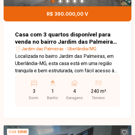
R$ 390.000,00 V
Casa com 3 quartos disponível para
venda no bairro Jardim das Palmeiras
em Uberlândia-MG
Jardim das Palmeiras - Uberlândia/MG
Localizada no bairro Jardim das Palmeiras, em
Uberlândia-MG, esta casa está em uma região
tranquila e bem estruturada, com fácil acesso às
principais vias da cidade e próxima a
supermercados, escolas, farmácias e diversos
3
1
4
240 m²
serviços, proporcionando praticidade e qualidade
Dorm.
Banho
Garagens
Terreno
de vida para toda a família. O imóvel dispõe de
sala, 03 quartos, banheiro social, cozinha, varanda
nos fundos, área de serviço e ampla garagem na
parte frontal. Os ambientes são bem distribuídos,
oferecendo conforto e funcionalidade para o dia a
Cód.
52565