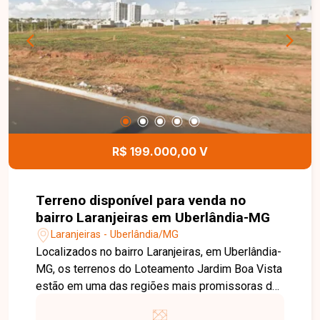
para construtores e investidores. Esta é uma
excelente oportunidade para adquirir um terreno
em uma localização privilegiada, com grande
potencial de valorização, pelo valor de R$
199.000,00 cada lote. Entre em contato para mais
informações e agende uma visita para conhecer o
Loteamento Jardim Boa Vista.
R$ 199.000,00 V
Terreno disponível para venda no
bairro Laranjeiras em Uberlândia-MG
Laranjeiras - Uberlândia/MG
Localizados no bairro Laranjeiras, em Uberlândia-
MG, os terrenos do Loteamento Jardim Boa Vista
estão em uma das regiões mais promissoras da
Zona Sul da cidade, oferecendo excelente