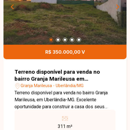
para quem busca um imóvel moderno, com área
gourmet e ótima localização no bairro Novo
Mundo. Agende uma visita e venha conhecer
todos os detalhes desta casa.
R$ 350.000,00 V
Terreno disponível para venda no
bairro Granja Marileusa em
Uberlândia-MG
Granja Marileusa - Uberlândia/MG
Terreno disponível para venda no bairro Granja
Marileusa, em Uberlândia-MG. Excelente
oportunidade para construir a casa dos seus
sonhos em um dos condomínios mais
valorizados da cidade. O terreno está localizado
311 m²
no Condomínio Terras Alpha, que oferece