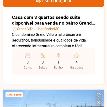
R$ 1.500.000,00 V
para morar em uma localização estratégica de
Uberlândia.
Casa com 3 quartos sendo suíte
disponível para venda no bairro Grand
Ville em Uberlândia-MG
Grand Ville - Uberlândia/MG
O condomínio Grand Ville é referência em
segurança, tranquilidade e qualidade de vida,
oferecendo infraestrutura completa e fácil
acesso às principais regiões de Uberlândia. Ideal
para quem busca morar com conforto,
3
3
1
4
exclusividade e em um ambiente planejado para
Dorm.
Suítes
Banho
Garagens
toda a família. Sala de TV, sala de jantar, 3 suítes,
sendo 1 suíte master, banheiro social, cozinha
integrada ao espaço gourmet, área de serviço,
lavanderia e 4 vagas de garagem, sendo 2
cobertas. Residência com projeto
Cód.
52996
contemporâneo, ambientes amplos e integrados,
acabamentos de alto padrão, automação nos