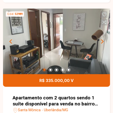
Cód.
52989
R$ 335.000,00 V
Apartamento com 2 quartos sendo 1
suíte disponível para venda no bairro
Santa Mônica em Uberlândia-MG
Santa Mônica - Uberlândia/MG