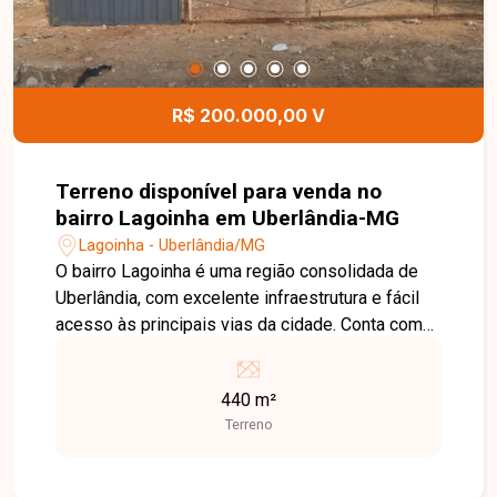
R$ 200.000,00 V
Terreno disponível para venda no
bairro Lagoinha em Uberlândia-MG
Lagoinha - Uberlândia/MG
O bairro Lagoinha é uma região consolidada de
Uberlândia, com excelente infraestrutura e fácil
acesso às principais vias da cidade. Conta com
comércios, escolas, supermercados, farmácias e
diversos serviços, sendo uma ótima opção tanto
440 m²
para quem deseja construir quanto para quem
Terreno
busca um investimento com potencial de
valorização. Terreno com 440 m² de área total,
medindo 11 metros de frente por 40 metros de