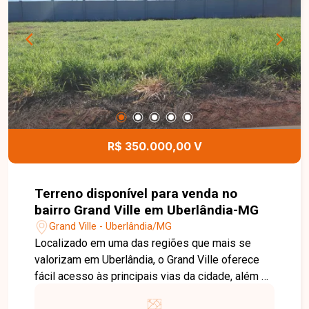
interruptores de iluminação e sistema de
aquecimento solar. Como diferencial, o imóvel
permite ao comprador escolher entre piscina ou
spa, personalizando o projeto conforme seu
estilo de vida. Entre em contato com a Delta
Imóveis e agende sua visita. Nossa equipe está
pronta para apresentar todos os detalhes deste
imóvel e ajudar você a encontrar o imóvel ideal
para viver com conforto, sofisticação e
R$ 350.000,00 V
segurança.
Terreno disponível para venda no
bairro Grand Ville em Uberlândia-MG
Grand Ville - Uberlândia/MG
Localizado em uma das regiões que mais se
valorizam em Uberlândia, o Grand Ville oferece
fácil acesso às principais vias da cidade, além de
estar próximo a comércios, serviços e