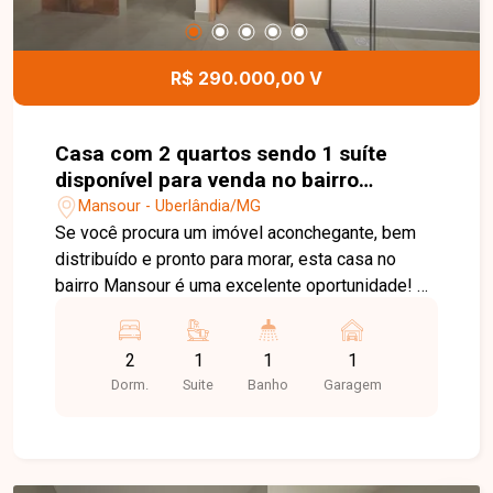
R$ 290.000,00 V
Casa com 2 quartos sendo 1 suíte
disponível para venda no bairro
Mansour em Uberlândia-MG
Mansour - Uberlândia/MG
Se você procura um imóvel aconchegante, bem
distribuído e pronto para morar, esta casa no
bairro Mansour é uma excelente oportunidade! O
imóvel conta com 2 quartos, sendo 1 suíte, além
de banheiro social, oferecendo conforto e
2
1
1
1
praticidade para toda a família. A sala em dois
Dorm.
Suite
Banho
Garagem
ambientes, integrada a um charmoso jardim de
inverno, proporciona um ambiente agradável,
iluminado e ideal para receber amigos e
familiares. A cozinha em estilo americano traz