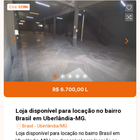
diferentes tipos de projetos. Suas dimensões
Cód.
52986
permitem ampla flexibilidade para construção,
tornando-o uma excelente opção para quem
deseja construir a residência dos sonhos ou
investir em um empreendimento comercial.
Localizado em uma região tranquila, segura e
com ótima valorização imobiliária. Entre em
contato com a Delta Imóveis e agende uma visita.
Nossa equipe está pronta para apresentar todos
os detalhes deste terreno e ajudar você a realizar
um excelente investimento.
R$ 6.700,00 L
Loja disponível para locação no bairro
Brasil em Uberlândia-MG.
Brasil - Uberlândia/MG
Loja disponível para locação no bairro Brasil em