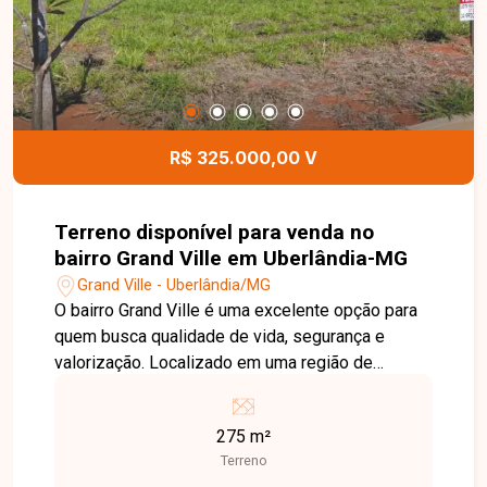
espaços. Uma excelente opção para quem busca
segurança, sofisticação e comodidade em uma
das melhores localizações da cidade. Entre em
contato para mais informações e agende uma
visita para conhecer este excelente imóvel.
R$ 325.000,00 V
Terreno disponível para venda no
bairro Grand Ville em Uberlândia-MG
Grand Ville - Uberlândia/MG
O bairro Grand Ville é uma excelente opção para
quem busca qualidade de vida, segurança e
valorização. Localizado em uma região de
constante crescimento, oferece fácil acesso às
principais vias da cidade e reúne tranquilidade,
275 m²
infraestrutura e excelente potencial para
Terreno
investimento. Terreno em condomínio com 275