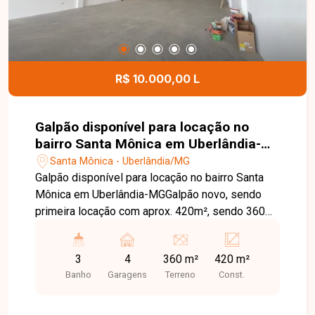
construir a casa dos seus sonhos em um dos
condomínios mais desejados de Uberlândia.
Entre em contato e agende sua visita!
R$ 10.000,00 L
Galpão disponível para locação no
bairro Santa Mônica em Uberlândia-
MG
Santa Mônica - Uberlândia/MG
Galpão disponível para locação no bairro Santa
Mônica em Uberlândia-MGGalpão novo, sendo
primeira locação com aprox. 420m², sendo 360
de área livre, mezanino, 3 banheiros, copa, é
direito de 8 metros, piso usinado, acessibilidade,
3
4
360 m²
420 m²
porta de aço automática.
Banho
Garagens
Terreno
Const.