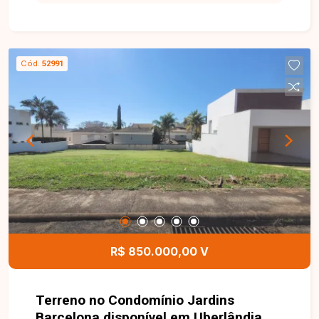
m² de área total, medindo 11 metros de frente e
fundo por 25 metros nas laterais. Lote plano,
ideal para a construção de um projeto residencial,
proporcionando excelente aproveitamento do
Cód.
52991
terreno em um condomínio que oferece
segurança e conforto para toda a família. Entre
em contato com a Delta Imóveis e agende um
atendimento. Nossa equipe está pronta para
apresentar todos os detalhes deste imóvel e
auxiliar você na realização de um excelente
investimento.
R$ 850.000,00 V
Terreno no Condomínio Jardins
Barcelona disponível em Uberlândia