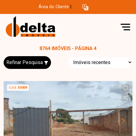
Área do Cliente
|
8764 IMÓVEIS - PÁGINA 4
Refinar Pesquisa
Cód.
53004