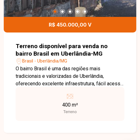
R$ 450.000,00 V
Terreno disponível para venda no
bairro Brasil em Uberlândia-MG
Brasil - Uberlândia/MG
O bairro Brasil é uma das regiões mais
tradicionais e valorizadas de Uberlândia,
oferecendo excelente infraestrutura, fácil acesso
às principais avenidas da cidade e proximidade
com supermercados, escolas, farmácias,
400 m²
hospitais, restaurantes e diversos serviços. Uma
Terreno
localização privilegiada, ideal tanto para
empreendimentos residenciais quanto
comerciais. Terreno com 400 m² de área,
topografia plana e excelente aproveitamento para