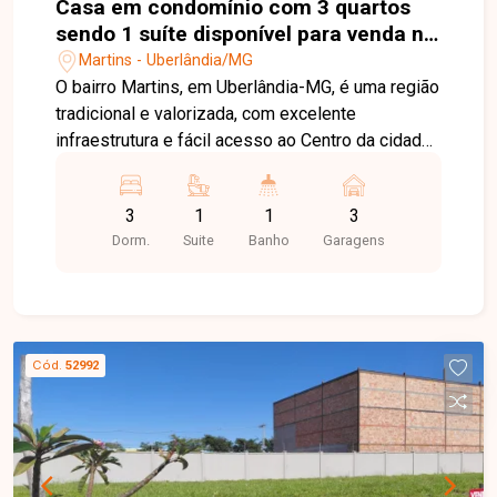
Casa em condomínio com 3 quartos
sendo 1 suíte disponível para venda no
bairro Martins em Uberlândia-MG
Martins - Uberlândia/MG
O bairro Martins, em Uberlândia-MG, é uma região
tradicional e valorizada, com excelente
infraestrutura e fácil acesso ao Centro da cidade.
Próximo a hospitais, supermercados, escolas,
comércios e diversos serviços, oferece
3
1
1
3
praticidade, conforto e qualidade de vida para
Dorm.
Suite
Banho
Garagens
toda a família. Sobrado em condomínio fechado
com 99,75m² de área privativa, projetado com
uma planta moderna e funcional. No pavimento
superior, o imóvel conta com 03 quartos, sendo
01 suíte com closet, banheiro social e corredor
Cód.
52992
de circulação, proporcionando conforto e
privacidade. No pavimento térreo, dispõe de sala
de jantar integrada, cozinha, lavabo, área de
serviço e 03 vagas de garagem, oferecendo
praticidade e excelente aproveitamento dos