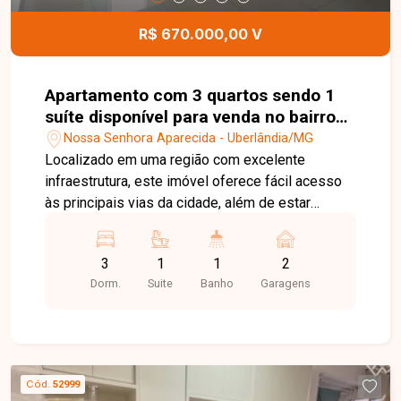
ou investir.
R$ 670.000,00 V
Apartamento com 3 quartos sendo 1
suíte disponível para venda no bairro
em Uberlândia-MG
Nossa Senhora Aparecida - Uberlândia/MG
Localizado em uma região com excelente
infraestrutura, este imóvel oferece fácil acesso
às principais vias da cidade, além de estar
próximo a supermercados, escolas, farmácias,
restaurantes, academias e diversos serviços,
3
1
1
2
proporcionando mais praticidade, conforto e
Dorm.
Suite
Banho
Garagens
qualidade de vida para toda a família. Sala ampla
para ambientes de convivência, 3 quartos, sendo
1 suíte, banheiro social, cozinha, área de serviço
e vaga de garagem. Apartamento com 98,77 m²
de área privativa, ambientes amplos, bem
Cód.
52999
distribuídos, excelente iluminação e ventilação