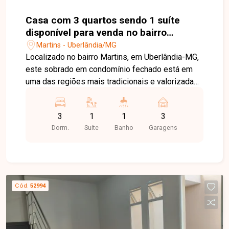
Casa com 3 quartos sendo 1 suíte
disponível para venda no bairro
Martins em Uberlândia-MG
Martins - Uberlândia/MG
Localizado no bairro Martins, em Uberlândia-MG,
este sobrado em condomínio fechado está em
uma das regiões mais tradicionais e valorizadas
da cidade, com fácil acesso ao Centro, hospitais,
supermercados, escolas, farmácias, restaurantes
3
1
1
3
e diversos comércios e serviços, proporcionando
Dorm.
Suite
Banho
Garagens
praticidade, conforto e qualidade de vida. O
imóvel possui aproximadamente 99,75 m² de
área privativa e apresenta uma planta moderna e
funcional. No piso superior, dispõe de 03 quartos,
sendo 01 suíte com closet, banheiro social e
Cód.
52994
corredor de circulação. No piso térreo, conta com
sala de jantar integrada, cozinha, lavabo, área de
serviço e 03 vagas de garagem, oferecendo
ambientes bem distribuídos para o conforto de