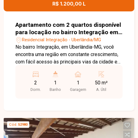
para morar ou investir.
R$ 1.200,00 L
Apartamento com 2 quartos disponível
para locação no bairro Integração em
Uberlândia-MG
Residencial Integração - Uberlândia/MG
No bairro Integração, em Uberlândia-MG, você
encontra uma região em constante crescimento,
com fácil acesso às principais vias da cidade e
proximidade com supermercados, escolas,
farmácias e diversos comércios, oferecendo
2
1
1
50 m²
praticidade e qualidade de vida. Apartamento
Dorm.
Banho
Garagem
A. Útil
disponível para locação, composto por sala,
cozinha, 2 quartos, banheiro social, área de
serviço e 1 vaga de garagem. O imóvel possui
ambientes bem distribuídos, proporcionando
conforto e funcionalidade para o dia a dia. O
Cód.
52980
condomínio oferece portaria presencial em
horário comercial e portaria remota 24 horas,