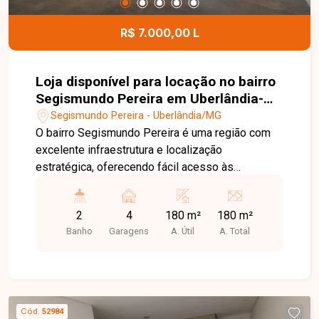
R$ 7.000,00 L
Loja disponível para locação no bairro
Segismundo Pereira em Uberlândia-
MG.
Segismundo Pereira - Uberlândia/MG
O bairro Segismundo Pereira é uma região com
excelente infraestrutura e localização
estratégica, oferecendo fácil acesso às
principais avenidas de Uberlândia. Com grande
fluxo de pessoas e veículos, além de ampla
2
4
180 m²
180 m²
variedade de comércios e serviços, é uma
Banho
Garagens
A. Útil
A. Total
excelente opção para empresas que buscam
visibilidade e praticidade. Loja com
aproximadamente 180 m² de área construída,
composta por amplo vão livre, piso usinado, 2
banheiros adaptados para acessibilidade, pia, pé-
Cód.
52984