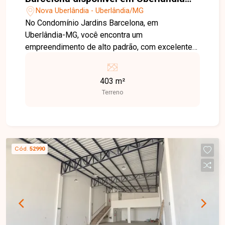
MG
Nova Uberlândia - Uberlândia/MG
No Condomínio Jardins Barcelona, em
Uberlândia-MG, você encontra um
empreendimento de alto padrão, com excelente
localização, segurança, infraestrutura moderna e
fácil acesso às principais vias da cidade, ideal
403 m²
para quem busca qualidade de vida e valorização
Terreno
patrimonial. Terreno disponível para venda com
403 m², localizado em excelente ponto dentro do
condomínio, oferecendo ótima topografia e
espaço ideal para a construção de um projeto
residencial moderno e personalizado. O
Cód.
52990
condomínio conta com portaria 24 horas e uma
completa infraestrutura de lazer, incluindo
academia, salão de jogos, salão de festas,
playground e quadra de tênis, proporcionando
conforto, segurança e bem-estar para toda a
família. Uma excelente oportunidade para