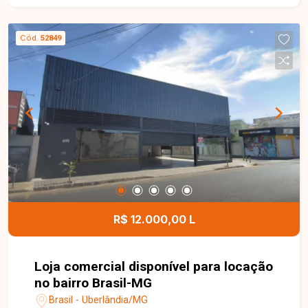
suíte com closet, banheiro social, cozinha
totalmente planejada com armários, varanda
Cód.
52849
gourmet com churrasqueira, banheiro externo,
piscina aquecida e 03 vagas de garagem. Os
ambientes foram projetados para oferecer
conforto, funcionalidade e excelente
aproveitamento dos espaços, tornando o imóvel
ideal para quem busca qualidade de vida. Esta é
uma excelente oportunidade para quem deseja
morar em uma casa completa, moderna e com
área de lazer no bairro Aclimação. Agende uma
visita e venha conhecer todos os detalhes deste
imóvel.
R$ 12.000,00 L
Loja comercial disponível para locação
no bairro Brasil-MG
Brasil - Uberlândia/MG