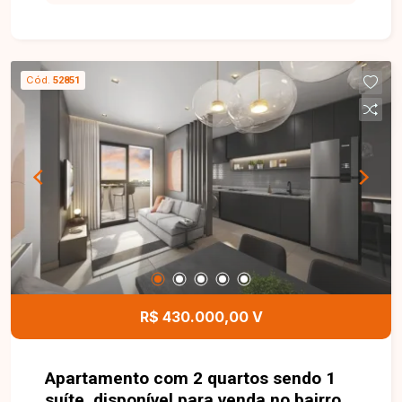
importantes corredores de circulação. O imóvel
possui aproximadamente 300 m² de área
construída, pé-direito de 06 metros, 01 escritório,
copa e 03 banheiros, sendo 01 adaptado para
Cód.
52851
acessibilidade. Conta ainda com piso em
concreto usinado, energia trifásica, Habite-se
regularizado e passou por uma reforma completa,
oferecendo uma estrutura moderna e pronta para
uso. Esta é uma excelente oportunidade para
instalar ou expandir sua empresa em um galpão
funcional, totalmente reformado e muito bem
localizado no bairro Osvaldo Rezende. Agende
uma visita e venha conhecer todos os detalhes
deste imóvel.
R$ 430.000,00 V
Apartamento com 2 quartos sendo 1
suíte, disponível para venda no bairro