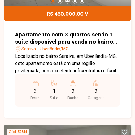
R$ 450.000,00 V
Apartamento com 3 quartos sendo 1
suíte disponível para venda no bairro
Saraiva em Uberlândia-MG.
Saraiva - Uberlândia/MG
Localizado no bairro Saraiva, em Uberlândia-MG,
este apartamento está em uma região
privilegiada, com excelente infraestrutura e fácil
acesso às principais vias da cidade. Próximo a
supermercados, escolas, universidades,
3
1
2
2
farmácias, restaurantes e diversos comércios e
Dorm.
Suite
Banho
Garagens
serviços, o bairro oferece praticidade, conforto e
qualidade de vida para toda a família. O imóvel
possui aproximadamente 76,25 m² de área
privativa, distribuídos em sala para 02 ambientes,
03 quartos, sendo 01 suíte, banheiro social com
Cód.
52844