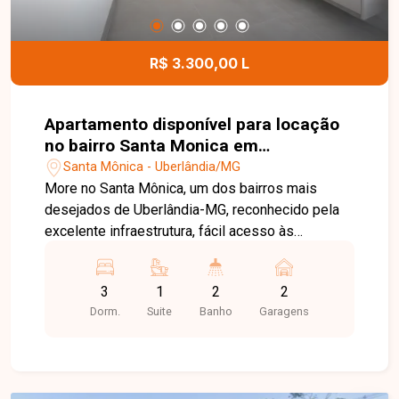
infraestrutura completa de lazer e conveniência,
com piscina de borda infinita, academia, salão de
festas, espaço gourmet, coworking, lavanderia
R$ 3.300,00 L
compartilhada e diversos ambientes de
convivência cuidadosamente planejados. Esta é
uma excelente oportunidade para quem busca um
Apartamento disponível para locação
imóvel de alto padrão em uma das regiões mais
no bairro Santa Monica em
valorizadas de Uberlândia. Agende uma visita e
Uberlândia-MG
Santa Mônica - Uberlândia/MG
venha conhecer todos os detalhes deste
More no Santa Mônica, um dos bairros mais
empreendimento.
desejados de Uberlândia-MG, reconhecido pela
excelente infraestrutura, fácil acesso às
principais vias da cidade e ampla oferta de
supermercados, escolas, universidades,
3
1
2
2
farmácias, restaurantes e diversos serviços. A
Dorm.
Suite
Banho
Garagens
região oferece praticidade, segurança e
qualidade de vida, sendo ideal para quem busca
comodidade em uma localização privilegiada.
Apartamento com aproximadamente 82m² de