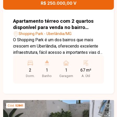
R$ 250.000,00 V
Apartamento térreo com 2 quartos
disponível para venda no bairro
Shopping Park em Uberlândia-MG
Shopping Park - Uberlândia/MG
O Shopping Park é um dos bairros que mais
crescem em Uberlândia, oferecendo excelente
infraestrutura, fácil acesso a importantes vias da
cidade e uma ampla variedade de comércios e
serviços. A região proporciona praticidade para o
2
1
1
67 m²
dia a dia, além de contar com escolas,
Dorm.
Banho
Garagem
A. Útil
supermercados, farmácias e opções de lazer,
tornando-se uma excelente escolha para quem
busca qualidade de vida. Este apartamento térreo
possui 67 m² de área total, sendo 41,71 m² de
área construída e 25,45 m² de área privativa
Cód.
52841
externa, ideal para quem valoriza conforto e
funcionalidade. O imóvel dispõe de sala