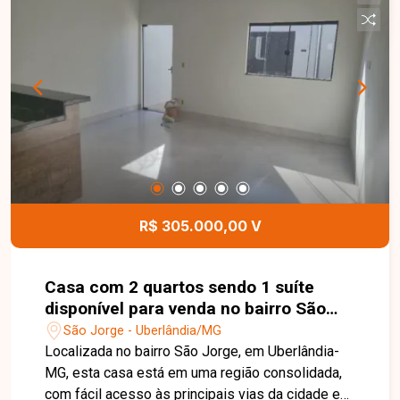
armário e box, cozinha, lavanderia e ambientes
bem planejados, proporcionando conforto e
funcionalidade para o dia a dia. Esta é uma
excelente oportunidade para quem busca um
apartamento espaçoso, bem localizado e ideal
para morar com qualidade no bairro Saraiva.
Agende uma visita e venha conhecer todos os
detalhes deste imóvel.
R$ 305.000,00 V
Casa com 2 quartos sendo 1 suíte
disponível para venda no bairro São
Jorge em Uberlândia-MG
São Jorge - Uberlândia/MG
Localizada no bairro São Jorge, em Uberlândia-
MG, esta casa está em uma região consolidada,
com fácil acesso às principais vias da cidade e