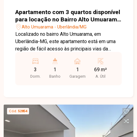
Apartamento com 3 quartos disponível
para locação no Bairro Alto Umuarama
em Uberlândia-MG
Alto Umuarama - Uberlândia/MG
Localizado no bairro Alto Umuarama, em
Uberlândia-MG, este apartamento está em uma
região de fácil acesso às principais vias da
cidade, próximo ao Aeroporto, supermercados,
escolas, farmácias, comércios e diversos
3
1
1
69 m²
serviços, proporcionando praticidade e conforto
Dorm.
Banho
Garagem
A. Útil
para o dia a dia. O imóvel conta com sala ampla
em 02 ambientes, 03 quartos, sendo 02 com
armários planejados e ventiladores de teto,
banheiro social com armário e box, cozinha com
armários planejados, área de serviço com tanque,
Cód.
52854
despensa com prateleiras e 01 vaga de garagem
coberta. O condomínio oferece portaria 24 horas,
água e gás canalizado inclusos na taxa
condominial, playground, 02 salões de festas,