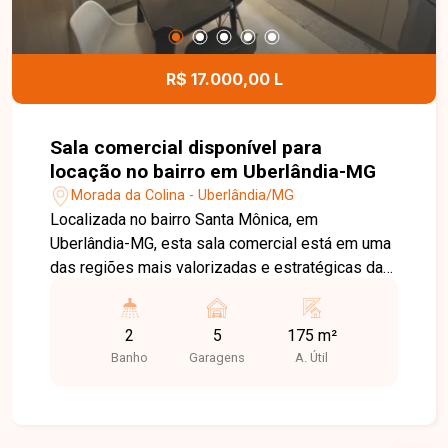
visita e venha conhecer todos os detalhes desta
loja comercial.
R$ 17.000,00 L
Sala comercial disponível para
locação no bairro em Uberlândia-MG
Morada da Colina - Uberlândia/MG
Localizada no bairro Santa Mônica, em
Uberlândia-MG, esta sala comercial está em uma
das regiões mais valorizadas e estratégicas da
cidade, com grande fluxo de pessoas, fácil
acesso às principais vias e ampla infraestrutura
2
5
175 m²
de comércios, bancos, restaurantes, clínicas e
Banho
Garagens
A. Útil
diversos serviços, oferecendo excelente
visibilidade e praticidade para o seu negócio. O
imóvel possui aproximadamente 175 m² de vão
livre, proporcionando um ambiente amplo e