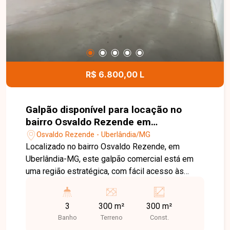
espaços. Esta é uma excelente oportunidade
para quem busca um apartamento amplo,
sofisticado e muito bem localizado no bairro
Santa Mônica. Agende uma visita e venha
conhecer todos os detalhes deste imóvel.
R$ 6.800,00 L
Galpão disponível para locação no
bairro Osvaldo Rezende em
Uberlândia-MG
Osvaldo Rezende - Uberlândia/MG
Localizado no bairro Osvaldo Rezende, em
Uberlândia-MG, este galpão comercial está em
uma região estratégica, com fácil acesso às
principais vias da cidade e excelente logística
para empresas dos mais diversos segmentos. A
3
300 m²
300 m²
localização oferece praticidade, além da
Banho
Terreno
Const.
proximidade com comércios, serviços e