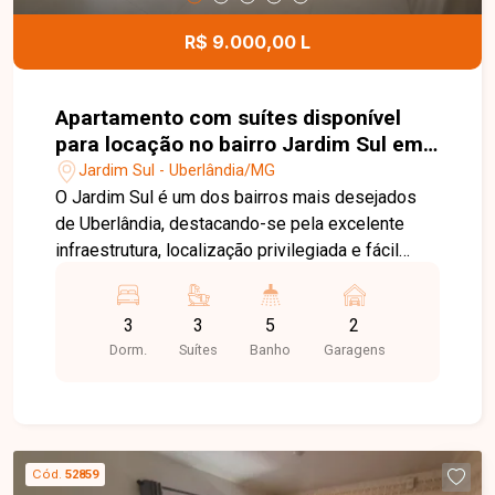
com grande potencial de valorização no bairro
Verde Umuarama. Agende uma visita e conheça
R$ 9.000,00 L
todos os detalhes deste imóvel.
Apartamento com suítes disponível
para locação no bairro Jardim Sul em
Uberlândia-MG
Jardim Sul - Uberlândia/MG
O Jardim Sul é um dos bairros mais desejados
de Uberlândia, destacando-se pela excelente
infraestrutura, localização privilegiada e fácil
acesso às principais vias da cidade. A região
reúne supermercados, escolas, restaurantes,
3
3
5
2
serviços e diversas opções de lazer,
Dorm.
Suítes
Banho
Garagens
proporcionando praticidade, conforto e qualidade
de vida para toda a família. Este sofisticado
apartamento conta com sala ampla em dois
ambientes com móveis planejados e iluminação
em LED, lavabo, cozinha planejada com bancada,
Cód.
52859
armários, cooktop, coifa, forno e micro-ondas,