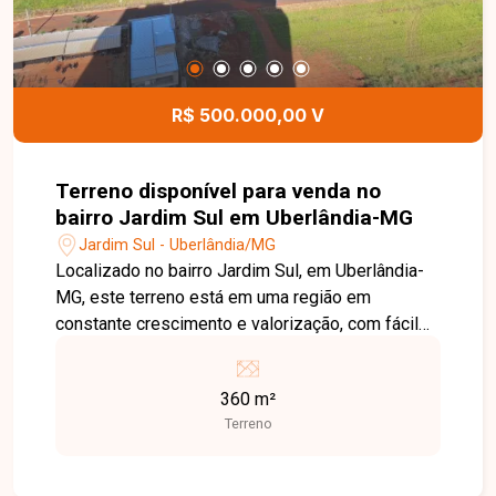
R$ 500.000,00 V
Terreno disponível para venda no
bairro Jardim Sul em Uberlândia-MG
Jardim Sul - Uberlândia/MG
Localizado no bairro Jardim Sul, em Uberlândia-
MG, este terreno está em uma região em
constante crescimento e valorização, com fácil
acesso às principais vias da cidade e próximo a
supermercados, escolas, comércios e diversos
360 m²
serviços. O Condomínio Aberto Gávea Jardins
Terreno
oferece infraestrutura completa, proporcionando
praticidade e excelente potencial para construção
e investimento. O imóvel possui 360 m² de área