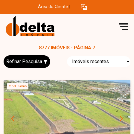
Área do Cliente
|
8777 IMÓVEIS - PÁGINA 7
Refinar Pesquisa
Cód.
52865