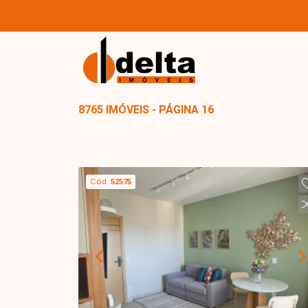
8765 IMÓVEIS - PÁGINA 16
Cód.
52575