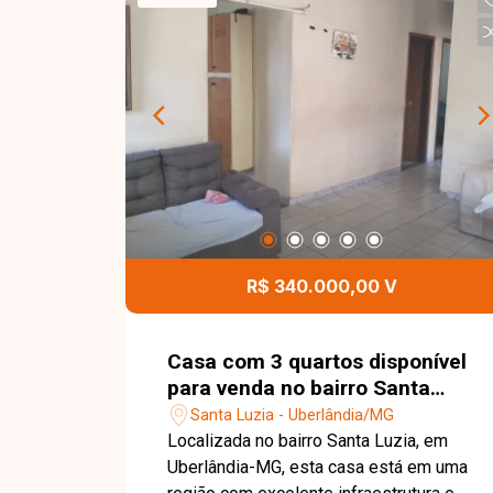
com armários e área de serviço, 2
vagas de garagem em gaveta no
subsolo, condomínio com portaria 24h,
elevadores, salão de festas, piscina,
mercadinho, espaço kids.
R$ 340.000,00 V
Casa com 3 quartos disponível
para venda no bairro Santa
Luzia em Uberlândia-MG
Santa Luzia - Uberlândia/MG
Localizada no bairro Santa Luzia, em
Uberlândia-MG, esta casa está em uma