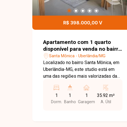
R$ 398.000,00 V
Apartamento com 1 quarto
disponível para venda no bairro
Santa Mônica em Uberlândia-
Santa Mônica - Uberlândia/MG
MG
Localizado no bairro Santa Mônica, em
Uberlândia-MG, este studio está em
uma das regiões mais valorizadas da
cidade, com excelente localização e
fácil acesso à Universidade Federal de
1
1
1
35.92 m²
Uberlândia (UFU), além de estar
Dorm.
Banho
Garagem
A. Útil
próximo a supermercados, farmácias,
restaurantes e diversos serviços,
proporcionando praticidade e qualidade
de vida. O apartamento é vendido no