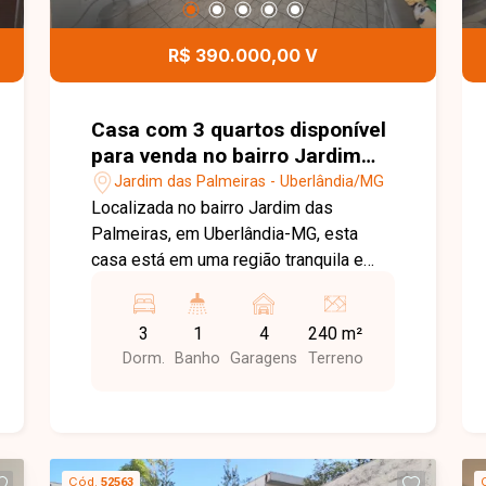
contato e agende uma visita para
conhecer todos os detalhes desta casa
R$ 390.000,00 V
no bairro Alto Umuarama.
Casa com 3 quartos disponível
para venda no bairro Jardim
das Palmeiras em Uberlândia-
Jardim das Palmeiras - Uberlândia/MG
MG
Localizada no bairro Jardim das
Palmeiras, em Uberlândia-MG, esta
casa está em uma região tranquila e
bem estruturada, com fácil acesso às
principais vias da cidade e próxima a
3
1
4
240 m²
supermercados, escolas, farmácias e
Dorm.
Banho
Garagens
Terreno
diversos serviços, proporcionando
praticidade e qualidade de vida para
toda a família. O imóvel dispõe de sala,
03 quartos, banheiro social, cozinha,
varanda nos fundos, área de serviço e
Cód.
52563