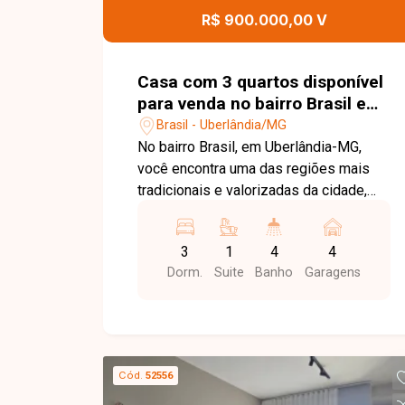
amplo quintal e ótima estrutura no
R$ 900.000,00 V
bairro Santa Luzia. Agende uma visita e
venha conhecer todos os detalhes
desta casa.
Casa com 3 quartos disponível
para venda no bairro Brasil em
Uberlândia MG
Brasil - Uberlândia/MG
No bairro Brasil, em Uberlândia-MG,
você encontra uma das regiões mais
tradicionais e valorizadas da cidade,
com excelente infraestrutura, fácil
acesso ao Centro e às principais
3
1
4
4
avenidas, além de contar com
Dorm.
Suite
Banho
Garagens
supermercados, escolas, hospitais,
restaurantes e diversos serviços,
oferecendo praticidade, conforto e
excelente qualidade de vida. Casa com
250 m² de área construída em terreno
Cód.
52556
de 500 m², composta por duas salas