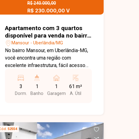
localizado e com ótimo potencial para
R$ 240.000,00
instalação ou expansão de negócios
R$ 230.000,00 V
em uma das regiões mais valorizadas
de Uberlândia.
Apartamento com 3 quartos
disponível para venda no bairro
Mansour em Uberlândia-MG
Mansour - Uberlândia/MG
No bairro Mansour, em Uberlândia-MG,
você encontra uma região com
excelente infraestrutura, fácil acesso
às principais vias da cidade e
proximidade com supermercados,
3
1
1
61 m²
escolas, comércios e diversos
Dorm.
Banho
Garagem
A. Útil
serviços, proporcionando praticidade,
segurança e qualidade de vida para
toda a família. Apartamento amplo e
repleto de armários, composto por sala
espaçosa, 3 quartos, banheiro social,
Cód.
52554
cozinha planejada com armários, área