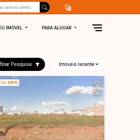
EU IMÓVEL
PARA ALUGAR
finar Pesquisa
Cód.
52573