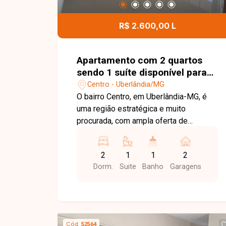
proporcionando segurança, comodidade
e diversas opções de lazer para toda a
R$ 2.600,00 L
família. Entre em contato e agende uma
visita para conhecer todos os detalhes
deste excelente apartamento no
Apartamento com 2 quartos
Residencial Pequis.
sendo 1 suíte disponível para
locação no bairro Centro em
Centro - Uberlândia/MG
Uberlândia-MG
O bairro Centro, em Uberlândia-MG, é
uma região estratégica e muito
procurada, com ampla oferta de
comércios, serviços, bancos, escolas e
restaurantes. A localização central
2
1
1
2
proporciona fácil acesso a diferentes
Dorm.
Suite
Banho
Garagens
regiões da cidade, garantindo
praticidade e mobilidade no dia a dia.
Apartamento composto por sala ampla
com sacada, 2 quartos com armários
sendo 1 suíte, banheiro social, cozinha
Cód.
52564