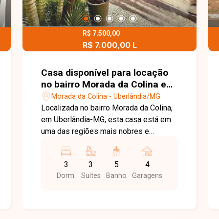
R$ 7.500,00
R$ 7.000,00 L
Casa disponível para locação
no bairro Morada da Colina em
Uberlândia-MG
Morada da Colina - Uberlândia/MG
Localizada no bairro Morada da Colina,
em Uberlândia-MG, esta casa está em
uma das regiões mais nobres e
valorizadas da cidade, conhecida pela
tranquilidade, segurança e excelente
3
3
5
4
infraestrutura. O bairro oferece fácil
Dorm.
Suítes
Banho
Garagens
acesso às principais avenidas, além de
estar próximo a supermercados,
escolas, restaurantes, centros
comerciais e diversos serviços,