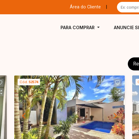
Área do Cliente
|
PARA COMPRAR
ANUNCIE S
Re
Cód.
52574