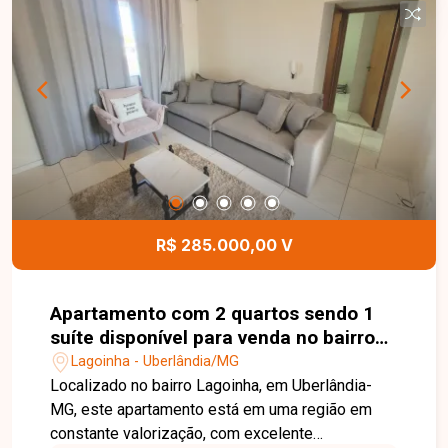
conforto e funcionalidade para o dia a dia. O
condomínio conta com 2 elevadores e salão de
festas, proporcionando mais comodidade aos
moradores. Uma excelente oportunidade para
morar em uma região valorizada de Uberlândia.
Entre em contato e agende sua visita!
R$ 285.000,00 V
Apartamento com 2 quartos sendo 1
suíte disponível para venda no bairro
Lagoinha em Uberlândia-MG
Lagoinha - Uberlândia/MG
Localizado no bairro Lagoinha, em Uberlândia-
MG, este apartamento está em uma região em
constante valorização, com excelente