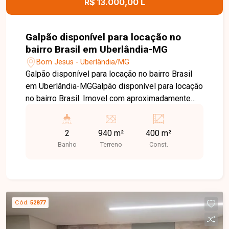
R$ 13.000,00 L
Galpão disponível para locação no
bairro Brasil em Uberlândia-MG
Bom Jesus - Uberlândia/MG
Galpão disponível para locação no bairro Brasil
em Uberlândia-MGGalpão disponível para locação
no bairro Brasil. Imovel com aproximadamente
940m² de terreno e 400m² de área construida,
cobertura semiaberta, além de 02 salas de
2
940 m²
400 m²
escritório e 02 banheiros. Dispõe ainda de
Banho
Terreno
Const.
estrutura preparada para lavador de peças e
manuseio de óleo, Patio de manobra todo britado,
imovel em excelente localização de esquina de
frente para a Br-050.
Cód.
52877