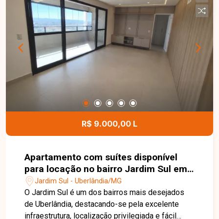
terreno dispõe de projeto aprovado para a
construção de 05 sobrados, além da
possibilidade de edificação de um prédio com
até 04 pavimentos, oferecendo excelente
versatilidade para incorporadoras, construtoras e
investidores que desejam aproveitar ao máximo
o potencial da área. Esta é uma excelente
oportunidade para quem busca um terreno amplo,
pronto para receber um novo empreendimento e
com grande potencial de valorização no bairro
Verde Umuarama. Agende uma visita e conheça
R$ 9.000,00 L
todos os detalhes deste imóvel.
Apartamento com suítes disponível
para locação no bairro Jardim Sul em
Uberlândia-MG
Jardim Sul - Uberlândia/MG
O Jardim Sul é um dos bairros mais desejados
de Uberlândia, destacando-se pela excelente
infraestrutura, localização privilegiada e fácil