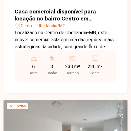
Casa comercial disponível para
locação no bairro Centro em
Uberlândia-MG
Centro - Uberlândia/MG
Localizado no Centro de Uberlândia-MG, este
imóvel comercial está em uma das regiões mais
estratégicas da cidade, com grande fluxo de
pessoas e veículos, além de fácil acesso às
principais avenidas. A localização privilegiada
6
3
230 m²
230 m²
oferece excelente visibilidade e proximidade
Dorm.
Banho
Terreno
Const.
com bancos, cartórios, órgãos públicos,
restaurantes, estacionamentos e uma ampla
variedade de comércios e serviços, tornando-se
ideal para empresas que buscam praticidade e
destaque. Imóvel comercial composto por
Cód.
52875
recepção de alto padrão com sanca de gesso,
balcão de atendimento planejado e painel para TV,
06 salas amplas e bem iluminadas, sendo 04
equipadas com aparelhos de ar-condicionado, 01