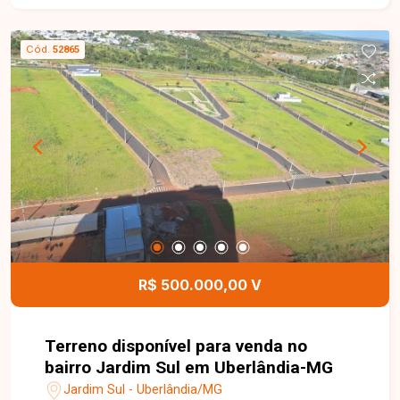
m² de área total e apresenta ótima topografia,
proporcionando excelentes possibilidades para a
Cód.
52865
construção de uma residência de alto padrão ou
para um empreendimento imobiliário. Sua
localização privilegiada dentro do bairro favorece
projetos modernos, funcionais e com excelente
aproveitamento do terreno. Esta é uma excelente
oportunidade para quem deseja construir o
imóvel dos sonhos ou investir em uma região
com grande potencial de crescimento e
valorização. Agende uma visita e venha conhecer
todos os detalhes deste excelente terreno no
bairro Verde Umuarama.
R$ 500.000,00 V
Terreno disponível para venda no
bairro Jardim Sul em Uberlândia-MG
Jardim Sul - Uberlândia/MG