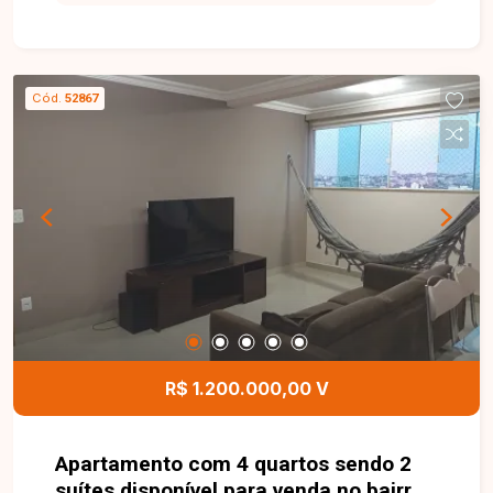
totalmente reformada, com 250 m² de terreno e
138 m² de área construída. O imóvel conta com
sala em dois ambientes, 03 quartos, sendo 01
suíte, banheiro social, lavabo, cozinha americana
Cód.
52867
integrada, lavanderia independente, despensa e
02 vagas de garagem cobertas. Na área externa,
oferece uma excelente varanda gourmet com
churrasqueira, piscina, ducha e quintal, ideal para
momentos de lazer. O imóvel ainda possui
armários planejados, acabamento em
porcelanato, iluminação em LED, área averbada e
é financiável. Agende uma visita e conheça de
perto esta excelente oportunidade no Jardim
Europa. Um imóvel pronto para morar, que reúne
conforto, funcionalidade e uma completa área de
R$ 1.200.000,00 V
lazer em uma das regiões mais valorizadas de
Uberlândia.
Apartamento com 4 quartos sendo 2
suítes disponível para venda no bairro