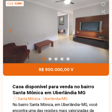
claraboia, área de serviço e amplo quintal. Nos
Cód.
52881
fundos, conta com uma edícula independente,
composta por 02 quartos, sala, cozinha, banheiro
e área de serviço, proporcionando uma excelente
opção para acomodar familiares ou gerar renda
com locação. Esta é uma excelente oportunidade
para quem busca um imóvel amplo, versátil e
bem localizado no bairro Jardim Canaã. Agende
uma visita e venha conhecer todos os detalhes
desta casa.
R$ 900.000,00 V
Casa disponível para venda no bairro
Santa Mônica em Uberlândia MG
Santa Mônica - Uberlândia/MG
No bairro Santa Mônica, em Uberlândia-MG, você
encontra uma das regiões mais valorizadas da