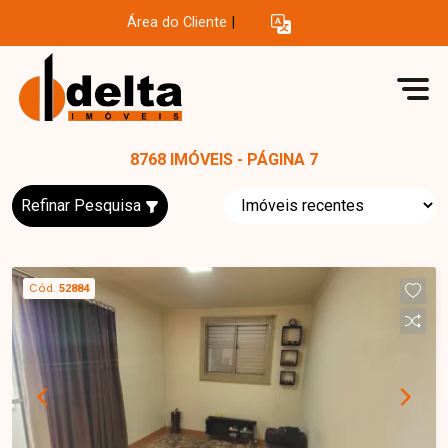
Área do Cliente
|
8768 IMÓVEIS - PÁGINA 7
Refinar Pesquisa
Cód.
52884