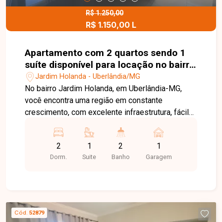
R$ 1.250,00
R$ 1.150,00 L
Apartamento com 2 quartos sendo 1
suíte disponível para locação no bairro
Jardim Holanda em Uberlândia-MG
Jardim Holanda - Uberlândia/MG
No bairro Jardim Holanda, em Uberlândia-MG,
você encontra uma região em constante
crescimento, com excelente infraestrutura, fácil
acesso às principais avenidas da cidade e
proximidade com supermercados, escolas,
2
1
2
1
farmácias e diversos comércios, proporcionando
Dorm.
Suite
Banho
Garagem
praticidade e qualidade de vida. Apartamento
disponível para locação, composto por sala
ampla com sacada, cozinha integrada à
lavanderia, 2 quartos, sendo 1 suíte, banheiro
social e 1 vaga de garagem descoberta. O imóvel
Cód.
52879
possui ambientes bem distribuídos, oferecendo