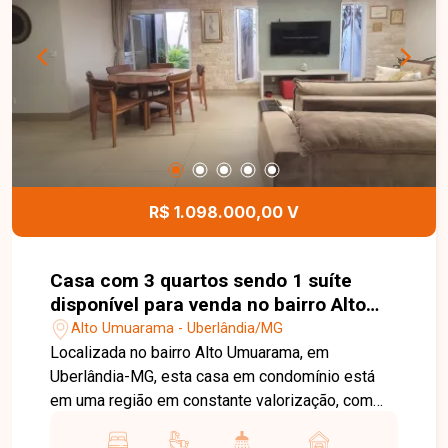
R$ 1.098.000,00 V
Casa com 3 quartos sendo 1 suíte
disponível para venda no bairro Alto
Umuarama em Uberlândia-MG
Alto Umuarama - Uberlândia/MG
Localizada no bairro Alto Umuarama, em
Uberlândia-MG, esta casa em condomínio está
em uma região em constante valorização, com
fácil acesso às principais vias da cidade e