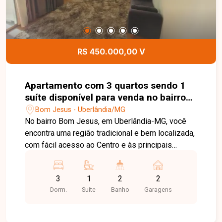
R$ 450.000,00 V
Apartamento com 3 quartos sendo 1
suíte disponível para venda no bairro
Bom Jesus em Uberlândia-MG
Bom Jesus - Uberlândia/MG
No bairro Bom Jesus, em Uberlândia-MG, você
encontra uma região tradicional e bem localizada,
com fácil acesso ao Centro e às principais
avenidas da cidade, além de contar com ampla
infraestrutura de comércios, escolas,
3
1
2
2
supermercados, farmácias e diversos serviços,
Dorm.
Suite
Banho
Garagens
proporcionando praticidade e qualidade de vida.
Cobertura duplex disponível para venda,
composta por sala ampla, 3 quartos, sendo 1