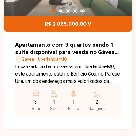
conhecer todos os detalhes deste terreno.
R$ 2.065.000,00 V
Apartamento com 3 quartos sendo 1
suíte disponível para venda no Gávea
em Uberlândia/MG
Gávea - Uberlândia/MG
Localizado no bairro Gávea, em Uberlândia-MG,
este apartamento está no Edifício Coa, no Parque
Una, um dos endereços mais valorizados da
cidade. O bairro planejado oferece uma
infraestrutura completa, com áreas verdes,
3
1
1
2
mobilidade, comércio, serviços, gastronomia e
Dorm.
Suite
Banho
Garagens
lazer, proporcionando praticidade, sofisticação e
excelente qualidade de vida. O imóvel possui
148,96 m² de área privativa, com um projeto
moderno e funcional. Conta com ampla sala de