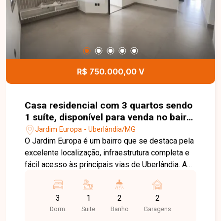
lazer e conforto, além de 3 vagas de garagem
cobertas. Uma excelente oportunidade para quem
busca um imóvel espaçoso, com área de lazer
completa e localizado em um dos bairros mais
nobres de Uberlândia. Entre em contato e agende
sua visita!
R$ 750.000,00 V
Casa residencial com 3 quartos sendo
1 suíte, disponível para venda no bairro
Jardim Europa em Uberlândia-MG
Jardim Europa - Uberlândia/MG
O Jardim Europa é um bairro que se destaca pela
excelente localização, infraestrutura completa e
fácil acesso às principais vias de Uberlândia. A
região oferece supermercados, escolas,
farmácias, comércios e serviços variados,
3
1
2
2
proporcionando praticidade, tranquilidade e
Dorm.
Suite
Banho
Garagens
qualidade de vida para toda a família. Casa