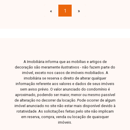
jardim de inverno; 3 quartos com armários, sendo
1 suíte; banheiro social; cozinha planejada com
«
1
»
armários; área de serviço; despensa e corredor
lateral amplo. O imóvel conta ainda com área
gourmet com churrasqueira, balcão e pia em
pedra, piscina, jardim e garagem coberta para 2
carros. O condomínio oferece portaria 24 horas,
playground e quadra poliesportiva, garantindo
segurança e lazer para toda a família. Uma
A Imobiliária informa que as mobílias e artigos de
excelente oportunidade para quem busca
decoração são meramente ilustrativos - não fazem parte do
conforto, segurança e qualidade de vida. Entre em
imóvel, exceto nos casos de imóveis mobiliados. A
contato e agende sua visita!
imobiliária se reserva o direito de alterar qualquer
informação referente aos valores e dados de seus imóveis
sem aviso prévio. O valor anunciado do condomínio é
aproximado, podendo ser maior, menor ou mesmo passível
de alteração no decorrer da locação. Pode ocorrer de algum
imóvel anunciado no site não estar mais disponível devido à
rotatividade. As solicitações feitas pelo site não implicam
em reserva, compra, venda ou locação de quaisquer
imóveis.