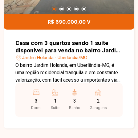
R$ 690.000,00 V
Casa com 3 quartos sendo 1 suíte
disponível para venda no bairro Jardim
Holanda em Uberlândia-MG
Jardim Holanda - Uberlândia/MG
O bairro Jardim Holanda, em Uberlândia-MG, é
uma região residencial tranquila e em constante
valorização, com fácil acesso a importantes vias
da cidade. Conta com boa infraestrutura de
comércios, supermercados, escolas e serviços
3
1
3
2
essenciais, sendo uma excelente opção para
Dorm.
Suite
Banho
Garagens
quem busca conforto e qualidade de vida. Casa
em condomínio fechado com aproximadamente
200 m² de área construída em terreno de 250 m²,
composta por sala ampla em 2 ambientes com