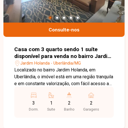
Consulte-nos
Casa com 3 quarto sendo 1 suíte
disponível para venda no bairro Jardim
Holanda em Uberlândia-MG
Jardim Holanda - Uberlândia/MG
Localizado no bairro Jardim Holanda, em
Uberlândia, o imóvel está em uma região tranquila
e em constante valorização, com fácil acesso a
importantes vias da cidade e proximidade com
comércios, escolas e serviços essenciais,
3
1
2
2
proporcionando praticidade, segurança e
Dorm.
Suite
Banho
Garagens
qualidade de vida para toda a família. A casa em
condomínio conta com sala ampla em dois
ambientes equipada com painel e ar-