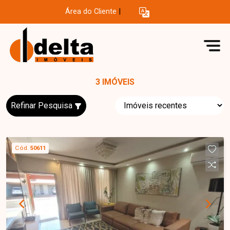
Área do Cliente
|
3 IMÓVEIS
Refinar Pesquisa
Cód.
50611