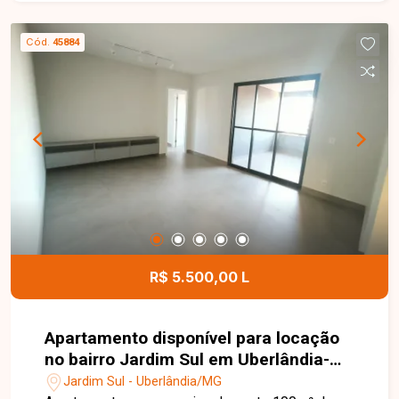
sob medida, lavabo, 2 suítes, sendo 1 com
closet, ambas com box e espelho, além de
Cód.
45884
varanda gourmet com churrasqueira a gás,
fechada com cortina de vidro, e 2 vagas de
garagem. O condomínio conta com portaria 24
horas, piscina, academia, mini mercado e salão
de festas, oferecendo conforto e lazer
completos. A mobília inclusa contempla micro-
ondas, forno, cooktop, geladeira, mesa de jantar
orgânica com 6 lugares, sofá ilha, mesa de
centro, adega de vinhos, banquetas e máquina de
lavar. Entre em contato para mais informações e
agende sua visita.
R$ 5.500,00 L
Apartamento disponível para locação
no bairro Jardim Sul em Uberlândia-
MG
Jardim Sul - Uberlândia/MG