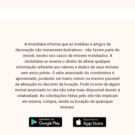
que garantem bem-estar e comodidade. Este é o
imóvel ideal para quem busca um estilo de vida
moderno, em uma localização privilegiada e
cercada por toda a infraestrutura necessária,
como comércios, escolas e serviços essenciais.
Disponibilidade e valores sujeitos a alteração.
A Imobiliária informa que as mobílias e artigos de
Agende agora mesmo uma visita e venha
decoração são meramente ilustrativos - não fazem parte do
conhecer pessoalmente todos os detalhes deste
imóvel, exceto nos casos de imóveis mobiliados. A
incrível imóvel. Estamos à disposição para
imobiliária se reserva o direito de alterar qualquer
informação referente aos valores e dados de seus imóveis
esclarecer suas dúvidas e auxiliar em todo o
sem aviso prévio. O valor anunciado do condomínio é
processo. Entre em contato conosco pelo
aproximado, podendo ser maior, menor ou mesmo passível
telefone ou WhatsApp no número 32309900 ou
de alteração no decorrer da locação. Pode ocorrer de algum
venha conhecer nosso espaço e conversar
imóvel anunciado no site não estar mais disponível devido à
rotatividade. As solicitações feitas pelo site não implicam
pessoalmente com um consultor que irá te
em reserva, compra, venda ou locação de quaisquer
auxiliar na busca pelo imóvel que você deseja.
imóveis.
Conheça nossas unidades: Unidade Matriz: Av.
João Naves de Ávila, 257 - Centro Unidade
Centro: Rua Benjamin Constant, 84 - Centro
Unidade Leste: Av. Dr. Laerte Vieira Gonçalves,