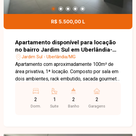
R$ 5.500,00 L
Apartamento disponível para locação
no bairro Jardim Sul em Uberlândia-
MG
Jardim Sul - Uberlândia/MG
Apartamento com aproximadamente 100m² de
área privativa, 1ª locação. Composto por sala em
dois ambientes, rack embutido, sacada gourmet
integrada, churrasqueira a gás, lavabo, hall para 2
quartos com armários embutidos sendo 1 suíte,
2
1
2
2
banheiro social, cozinha planejada com armários
Dorm.
Suite
Banho
Garagens
e cooktop, gás encanado, conjugado com área de
serviço.