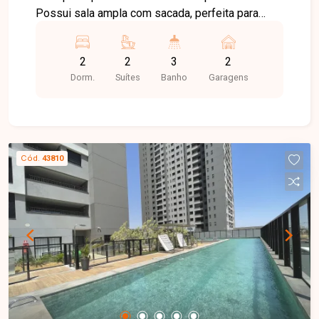
Possui sala ampla com sacada, perfeita para
relaxar, 2 suítes, além de banheiro social. A
cozinha funcional e a área de serviço
2
2
3
2
complementam o espaço com praticidade. O
Dorm.
Suítes
Banho
Garagens
condomínio oferece área de lazer completa para
momentos de diversão e descanso.
Cód.
43810