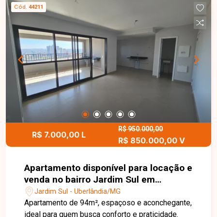
Cód.
44211
R$ 950.000,00
R$ 7.000,00 L
R$ 850.000,00 V
Apartamento disponível para locação e
venda no bairro Jardim Sul em
Uberlândia-MG
Jardim Sul - Uberlândia/MG
Apartamento de 94m², espaçoso e aconchegante,
ideal para quem busca conforto e praticidade.