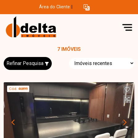
Área do Cliente
|
7 IMÓVEIS
Refinar Pesquisa
Cód.
46899