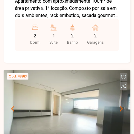
Apartamento com aproximadamente 100m² de
área privativa, 1ª locação. Composto por sala em
dois ambientes, rack embutido, sacada gourmet
integrada, churrasqueira a gás, lavabo, hall para 2
quartos com armários embutidos sendo 1 suíte,
2
1
2
2
banheiro social, cozinha planejada com armários
Dorm.
Suite
Banho
Garagens
e cooktop, gás encanado, conjugado com área de
serviço.
Cód.
45883