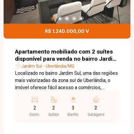
R$ 1.240.000,00 V
Apartamento mobiliado com 2 suítes
disponível para venda no bairro Jardim
sul em Uberlândia - MG.
Jardim Sul - Uberlândia/MG
Localizado no bairro Jardim Sul, uma das regiões
mais valorizadas da zona sul de Uberlândia, o
imóvel oferece fácil acesso a comércios,
serviços, escolas e às principais vias da cidade,
além de um entorno moderno e altamente
2
2
3
2
desejado para morar com qualidade e praticidade.
Dorm.
Suítes
Banho
Garagens
O apartamento possui aproximadamente
100,30m² de área privativa, totalmente mobiliado,
com sala ampla em dois ambientes e planejados