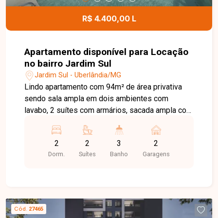
R$ 4.400,00 L
Apartamento disponível para Locação
no bairro Jardim Sul
Jardim Sul - Uberlândia/MG
Lindo apartamento com 94m² de área privativa
sendo sala ampla em dois ambientes com
lavabo, 2 suítes com armários, sacada ampla com
armário e área gourmet, cozinha com armários,
lavanderia com armários, 2 vagas de garagem.
2
2
3
2
Condomínio com portaria 24 horas, área de lazer
Dorm.
Suítes
Banho
Garagens
com piscina, ofurô, spa, academia, quadra de
esporte, playground, salão de festas.
Cód.
27465