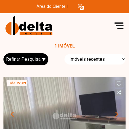
Área do Cliente
|
1 IMÓVEL
Refinar Pesquisa
Cód.
22689