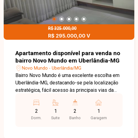
R$ 325.000,00
R$ 295.000,00 V
Apartamento disponível para venda no
bairro Novo Mundo em Uberlândia-MG
Novo Mundo - Uberlândia/MG
Bairro Novo Mundo é uma excelente escolha em
Uberlândia-MG, destacando-se pela localização
estratégica, fácil acesso às principais vias da
cidade e boa oferta de comércios, serviços e
opções de lazer. A região proporciona praticidade
2
1
2
1
e qualidade de vida no dia a dia. Apartamento
Dorm.
Suite
Banho
Garagem
com aproximadamente 65 m² de área privativa,
sendo sala, 2 quartos (sendo 1 suíte com ar-
condicionado e armários planejados no quarto de