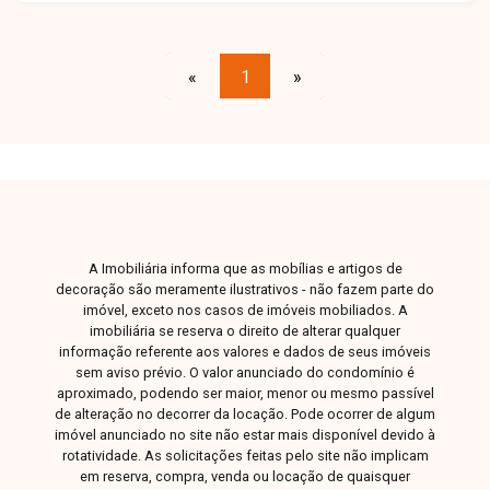
solteiro), banheiro social, cozinha funcional com
cooktop e bancada, além de área gourmet com
churrasqueira. Conta ainda com 1 vaga de
«
1
»
garagem. Uma ótima oportunidade para quem
busca conforto, praticidade e um imóvel bem
equipado. Entre em contato e agende sua visita!
A Imobiliária informa que as mobílias e artigos de
decoração são meramente ilustrativos - não fazem parte do
imóvel, exceto nos casos de imóveis mobiliados. A
imobiliária se reserva o direito de alterar qualquer
informação referente aos valores e dados de seus imóveis
sem aviso prévio. O valor anunciado do condomínio é
aproximado, podendo ser maior, menor ou mesmo passível
de alteração no decorrer da locação. Pode ocorrer de algum
imóvel anunciado no site não estar mais disponível devido à
rotatividade. As solicitações feitas pelo site não implicam
em reserva, compra, venda ou locação de quaisquer