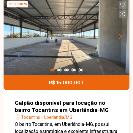
armário e box, cozinha com armários planejados
Cód.
53070
e área de serviço independente. O condomínio
conta com elevador e salão de festas,
proporcionando mais comodidade, segurança e
lazer para toda a família. Entre em contato para
mais informações e agende uma visita para
conhecer este excelente apartamento.
R$ 15.000,00 L
Galpão disponível para locação no
bairro Tocantins em Uberlândia-MG
Tocantins - Uberlândia/MG
O bairro Tocantins, em Uberlândia-MG, possui
localização estratégica e excelente infraestrutura