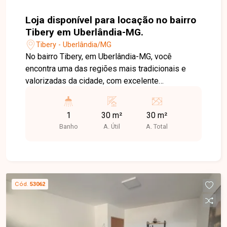
Loja disponível para locação no bairro
Tibery em Uberlândia-MG.
Tibery - Uberlândia/MG
No bairro Tibery, em Uberlândia-MG, você
encontra uma das regiões mais tradicionais e
valorizadas da cidade, com excelente
infraestrutura, grande fluxo de pessoas e fácil
acesso às principais avenidas, além de estar
1
30 m²
30 m²
próximo a comércios, bancos, supermercados e
Banho
A. Útil
A. Total
diversos serviços. Loja disponível para locação
com aproximadamente 30 m² de área construída.
O imóvel conta com amplo espaço principal, 1
cômodo que pode ser utilizado como escritório
ou depósito, 1 banheiro e cozinha com copa.
Cód.
53062
Possui pé-direito alto e excelente ventilação
natural, proporcionando um ambiente confortável
e funcional para diferentes tipos de atividades
comerciais. Uma excelente oportunidade para