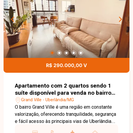
localizações da cidade. Entre em contato para
mais informações e agende uma visita para
conhecer este excelente imóvel.
R$ 290.000,00 V
Apartamento com 2 quartos sendo 1
suíte disponível para venda no bairro
Grand Ville em Uberlândia-MG
Grand Ville - Uberlândia/MG
O bairro Grand Ville é uma região em constante
valorização, oferecendo tranquilidade, segurança
e fácil acesso às principais vias de Uberlândia.
Próximo a supermercados, escolas, farmácias,