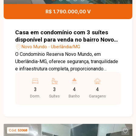
pátio externo poderá ser negociado
separadamente, proporcionando ainda mais
R$ 1.790.000,00 V
flexibilidade ao projeto. Entre em contato para
mais informações e agende uma visita para
conhecer esta excelente oportunidade comercial.
Casa em condomínio com 3 suítes
disponível para venda no bairro Novo
Mundo em Uberlândia-MG
Novo Mundo - Uberlândia/MG
O Condomínio Reserva Novo Mundo, em
Uberlândia-MG, oferece segurança, tranquilidade
e infraestrutura completa, proporcionando
conforto, lazer e qualidade de vida para toda a
família. Com localização privilegiada e fácil
3
3
4
4
acesso às principais vias da cidade, é uma
Dorm.
Suítes
Banho
Garagens
excelente opção para quem busca morar em um
condomínio de alto padrão. Casa com 174m² de
área construída em terreno de 295m², composta
por sala ampla, 03 suítes, sendo 01 suíte máster
com closet, banheiro social, cozinha com balcão,
Cód.
53068
área de serviço e excelente área gourmet com