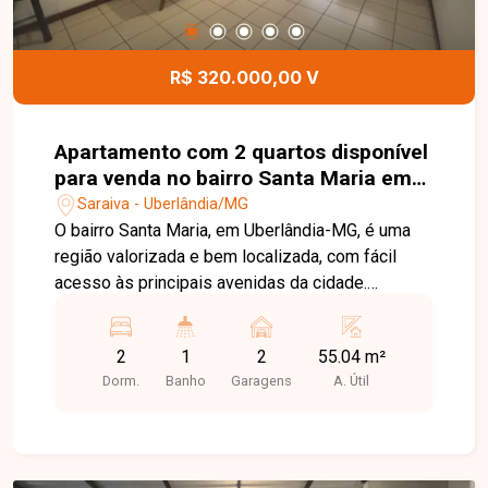
das regiões que mais crescem em Uberlândia.
Entre em contato e agende sua visita!
R$ 320.000,00 V
Apartamento com 2 quartos disponível
para venda no bairro Santa Maria em
Uberlândia-MG
Saraiva - Uberlândia/MG
O bairro Santa Maria, em Uberlândia-MG, é uma
região valorizada e bem localizada, com fácil
acesso às principais avenidas da cidade.
Próximo a supermercados, escolas, farmácias,
restaurantes e diversos comércios, oferece
2
1
2
55.04 m²
praticidade, conforto e qualidade de vida para
Dorm.
Banho
Garagens
A. Útil
seus moradores. Apartamento com ambientes
bem distribuídos, composto por sala ampla em
02 ambientes com acesso à sacada, 02 quartos
com armários planejados, banheiro social com