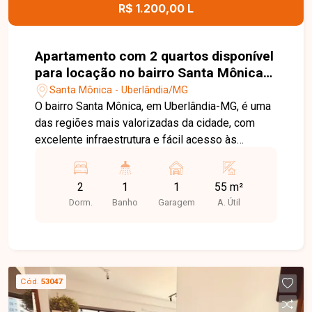
agende uma visita para conhecer este excelente
R$ 1.200,00 L
imóvel.
Apartamento com 2 quartos disponível
para locação no bairro Santa Mônica
em Uberlândia-MG
Santa Mônica - Uberlândia/MG
O bairro Santa Mônica, em Uberlândia-MG, é uma
das regiões mais valorizadas da cidade, com
excelente infraestrutura e fácil acesso às
principais avenidas. Próximo à UFU,
supermercados, escolas, farmácias, restaurantes
2
1
1
55 m²
e diversos comércios, oferece praticidade,
Dorm.
Banho
Garagem
A. Útil
conforto e qualidade de vida. Apartamento
disponível para locação com aproximadamente
55m² de área privativa, composto por sala de TV,
02 quartos, banheiro social com box em blindex,
cozinha com armários e 01 vaga de garagem
Cód.
53047
coberta. Uma excelente opção para quem busca
conforto e praticidade em uma das melhores