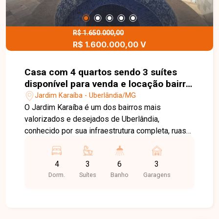
comodidade para toda a família. Uma excelente
oportunidade para morar em um apartamento
amplo e bem localizado em uma das regiões
R$ 1.650.000,00
R$ 1.600.000,00 V
mais desejadas de Uberlândia. Entre em contato
e agende sua visita!
Casa com 4 quartos sendo 3 suítes
disponível para venda e locação bairro
Jardim Karaíba em Uberlândia-MG
Jardim Karaíba - Uberlândia/MG
O Jardim Karaíba é um dos bairros mais
valorizados e desejados de Uberlândia,
conhecido por sua infraestrutura completa, ruas
arborizadas e excelente localização. A região
oferece fácil acesso às principais avenidas da
4
3
6
3
cidade, além de estar próxima a supermercados,
Dorm.
Suítes
Banho
Garagens
escolas, restaurantes, farmácias, academias e
diversos serviços, proporcionando conforto,
segurança e qualidade de vida. No pavimento
térreo, o imóvel dispõe de sala em 2 ambientes,