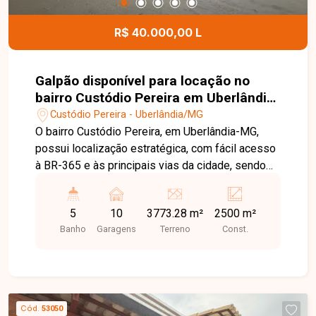
R$ 40.000,00 L
Galpão disponível para locação no
bairro Custódio Pereira em Uberlândia-
MG
Custódio Pereira - Uberlândia/MG
O bairro Custódio Pereira, em Uberlândia-MG,
possui localização estratégica, com fácil acesso
à BR-365 e às principais vias da cidade, sendo
uma excelente região para empresas que
necessitam de logística eficiente, mobilidade e
5
10
3773.28 m²
2500 m²
infraestrutura para grandes operações. Imóvel
Banho
Garagens
Terreno
Const.
comercial com aproximadamente 2.500m² de
área construída, constituído por 03 galpões
amplos, recepção, escritórios, copa, banheiros e
ampla área externa, oferecendo estrutura
completa para operações industriais, logísticas,
Cód.
53050