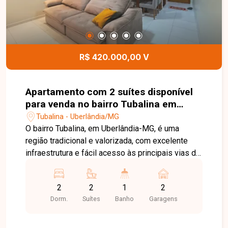
lar aconchegante em uma localização
privilegiada. Entre em contato com a Delta
Imóveis e agende sua visita. Nossa equipe está
pronta para apresentar todos os detalhes deste
imóvel e ajudar você a encontrar o imóvel ideal
R$ 420.000,00 V
para morar ou investir.
Apartamento com 2 suítes disponível
para venda no bairro Tubalina em
Uberlândia-MG
Tubalina - Uberlândia/MG
O bairro Tubalina, em Uberlândia-MG, é uma
região tradicional e valorizada, com excelente
infraestrutura e fácil acesso às principais vias da
cidade. Próximo a supermercados, escolas,
farmácias, restaurantes e diversos comércios,
2
2
1
2
oferece praticidade, conforto e qualidade de vida
Dorm.
Suítes
Banho
Garagens
para toda a família. Apartamento com
aproximadamente 87m² de área privativa,
composto por sala ampla e integrada, 02 suítes,