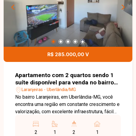
instalar ou expandir o seu negócio em uma
localização estratégica e de fácil acesso. Entre
em contato e agende sua visita!
R$ 285.000,00 V
Apartamento com 2 quartos sendo 1
suíte disponível para venda no bairro
Laranjeiras em Uberlândia-MG
Laranjeiras - Uberlândia/MG
No bairro Laranjeiras, em Uberlândia-MG, você
encontra uma região em constante crescimento e
valorização, com excelente infraestrutura, fácil
acesso às principais vias da cidade e
proximidade com supermercados, escolas,
2
1
2
1
farmácias e diversos comércios, proporcionando