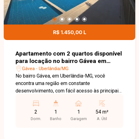
R$ 1.450,00 L
Apartamento com 2 quartos disponível
para locação no bairro Gávea em
Uberlândia-MG
Gávea - Uberlândia/MG
No bairro Gávea, em Uberlândia-MG, você
encontra uma região em constante
desenvolvimento, com fácil acesso às principais
vias da cidade e proximidade com
supermercados, escolas, farmácias e diversos
2
1
1
54 m²
comércios, proporcionando praticidade e
Dorm.
Banho
Garagem
A. Útil
qualidade de vida. Apartamento disponível para
locação com aproximadamente 54 m² de área
privativa. O imóvel conta com sala, cozinha com