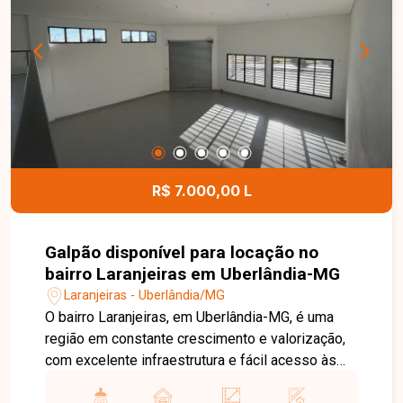
dispõe de portaria 24 horas, playground, quadra
esportiva e quiosque com churrasqueira,
proporcionando mais segurança, lazer e
comodidade para toda a família. Uma excelente
oportunidade para quem busca um apartamento
bem localizado, com condomínio completo e
ótimo custo-benefício. Entre em contato e
agende sua visita!
R$ 7.000,00 L
Galpão disponível para locação no
bairro Laranjeiras em Uberlândia-MG
Laranjeiras - Uberlândia/MG
O bairro Laranjeiras, em Uberlândia-MG, é uma
região em constante crescimento e valorização,
com excelente infraestrutura e fácil acesso às
principais vias da cidade. Localizado em avenida