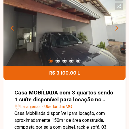
centros de distribuição, armazenagem ou
empresas de grande porte. Sua localização
privilegiada, com rápido acesso à Rodovia BR-
365, proporciona praticidade e eficiência para as
atividades comerciais. Entre em contato para
mais informações e agende uma visita para
conhecer esta excelente oportunidade comercial.
R$ 3.100,00 L
Casa MOBÍLIADA com 3 quartos sendo
1 suíte disponível para locação no
bairro Laranjeiras em Uberlândia-MG
Laranjeiras - Uberlândia/MG
Casa Mobiliada disponível para locação, com
aproximadamente 150m² de área construída,
composta por sala com painel, rack e sofá, 03