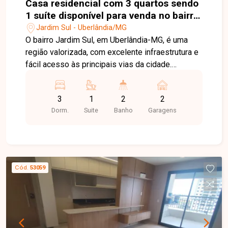
Casa residencial com 3 quartos sendo
1 suíte disponível para venda no bairro
Jardim Sul em Uberlândia-MG
Jardim Sul - Uberlândia/MG
O bairro Jardim Sul, em Uberlândia-MG, é uma
região valorizada, com excelente infraestrutura e
fácil acesso às principais vias da cidade.
Próximo a supermercados, escolas, farmácias,
restaurantes e diversos serviços, oferece
3
1
2
2
praticidade, conforto e qualidade de vida para
Dorm.
Suite
Banho
Garagens
toda a família. Casa com aproximadamente
100m² de área construída em terreno de 180m²,
composta por sala com pé-direito alto, painel
planejado e ampla janela, 03 quartos, sendo 01
suíte com móveis planejados, penteadeira com
Cód.
53059
iluminação em LED, espelhos e ar-condicionado,
banheiro social e banheiro da suíte com armários
planejados e chuveiros. A cozinha é completa,
equipada com móveis planejados, forno
embutido, cooktop, depurador de ar e lava-louças.