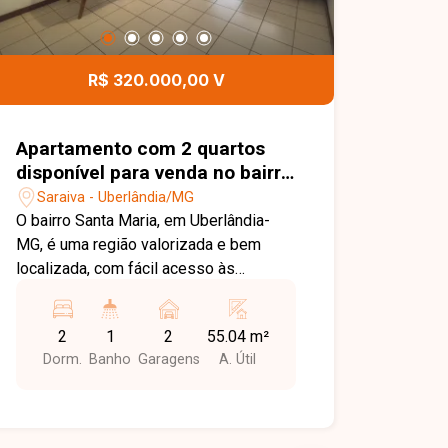
R$ 320.000,00 V
Apartamento com 2 quartos
disponível para venda no bairro
Santa Maria em Uberlândia-MG
Saraiva - Uberlândia/MG
O bairro Santa Maria, em Uberlândia-
MG, é uma região valorizada e bem
localizada, com fácil acesso às
principais avenidas da cidade. Próximo
a supermercados, escolas, farmácias,
2
1
2
55.04 m²
restaurantes e diversos comércios,
Dorm.
Banho
Garagens
A. Útil
oferece praticidade, conforto e
qualidade de vida para seus moradores.
Apartamento com ambientes bem
distribuídos, composto por sala ampla