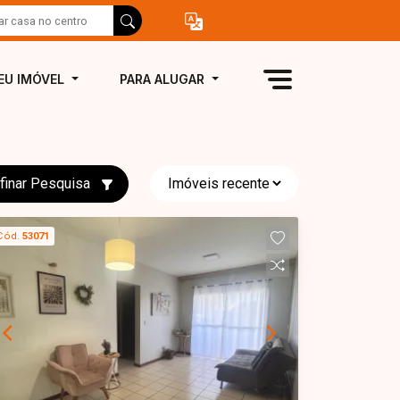
EU IMÓVEL
PARA ALUGAR
finar Pesquisa
Cód.
53071