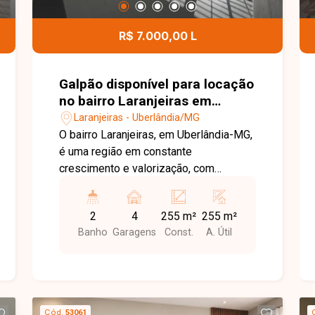
aquecimento, acabamento moderno e
04 vagas de garagem, sendo 02
R$ 7.000,00 L
cobertas e 02 descobertas,
proporcionando conforto, sofisticação e
funcionalidade. Entre em contato para
Galpão disponível para locação
mais informações e agende uma visita
no bairro Laranjeiras em
para conhecer esta excelente
Uberlândia-MG
Laranjeiras - Uberlândia/MG
oportunidade.
O bairro Laranjeiras, em Uberlândia-MG,
é uma região em constante
crescimento e valorização, com
excelente infraestrutura e fácil acesso
às principais vias da cidade. Localizado
2
4
255 m²
255 m²
em avenida de grande fluxo, oferece
Banho
Garagens
Const.
A. Útil
ótima visibilidade e praticidade, sendo
ideal para empresas que buscam
destaque e fácil acesso. Galpão
comercial de esquina com
aproximadamente 255m² de área
Cód.
53061