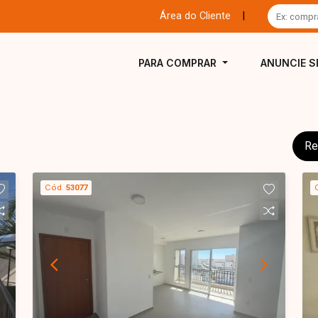
Área do Cliente
|
PARA COMPRAR
ANUNCIE S
Re
Cód.
53077