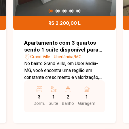
R$ 2.200,00 L
Apartamento com 3 quartos
sendo 1 suíte disponível para
locação no bairro Grand Ville
Grand Ville - Uberlândia/MG
em Uberlândia-MG
No bairro Grand Ville, em Uberlândia-
MG, você encontra uma região em
constante crescimento e valorização,
com excelente infraestrutura, fácil
acesso às principais vias da cidade e
3
1
2
1
proximidade com supermercados,
Dorm.
Suite
Banho
Garagem
escolas, farmácias e diversos
comércios, proporcionando praticidade
e qualidade de vida. Apartamento
disponível para locação, composto por