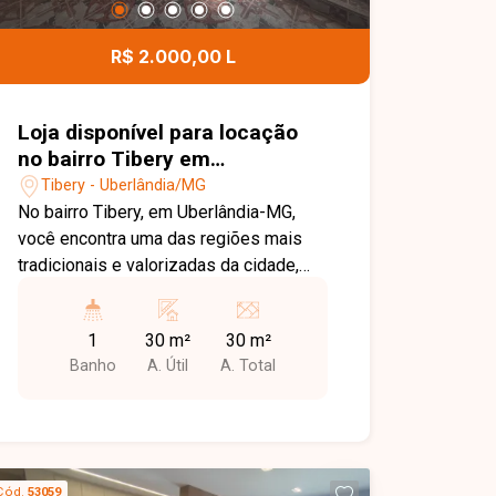
ajudar você a encontrar o imóvel ideal
para morar ou investir.
R$ 2.000,00 L
Loja disponível para locação
no bairro Tibery em
Uberlândia-MG.
Tibery - Uberlândia/MG
No bairro Tibery, em Uberlândia-MG,
você encontra uma das regiões mais
tradicionais e valorizadas da cidade,
com excelente infraestrutura, grande
fluxo de pessoas e fácil acesso às
1
30 m²
30 m²
principais avenidas, além de estar
Banho
A. Útil
A. Total
próximo a comércios, bancos,
supermercados e diversos serviços.
Loja disponível para locação com
aproximadamente 30 m² de área
construída. O imóvel conta com amplo
Cód.
53059