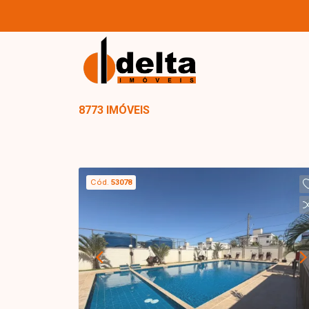
8773 IMÓVEIS
Cód.
53078