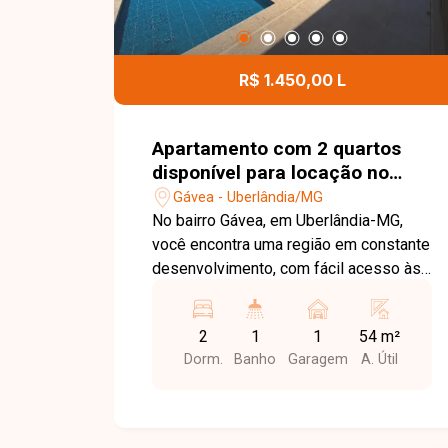
R$ 1.450,00 L
Apartamento com 2 quartos
disponível para locação no
bairro Gávea em Uberlândia-
Gávea - Uberlândia/MG
MG
No bairro Gávea, em Uberlândia-MG,
você encontra uma região em constante
desenvolvimento, com fácil acesso às
principais vias da cidade e proximidade
com supermercados, escolas,
2
1
1
54 m²
farmácias e diversos comércios,
Dorm.
Banho
Garagem
A. Útil
proporcionando praticidade e qualidade
de vida. Apartamento disponível para
locação com aproximadamente 54 m²
de área privativa. O imóvel conta com