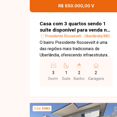
condominial, proporcionando mais
R$ 650.000,00 V
segurança, comodidade e economia
para os moradores. Uma excelente
oportunidade para quem busca um
Casa com 3 quartos sendo 1
apartamento moderno, bem localizado
suíte disponível para venda no
e com condomínio completo em uma
bairro Presidente Roosevelt em
Presidente Roosevelt - Uberlândia/MG
das regiões que mais crescem em
Uberlândia-MG
O bairro Presidente Roosevelt é uma
Uberlândia. Entre em contato e agende
das regiões mais tradicionais de
sua visita!
Uberlândia, oferecendo infraestrutura
completa e excelente localização. Com
fácil acesso às principais avenidas da
3
1
2
2
cidade, o bairro conta com
Dorm.
Suite
Banho
Garagens
supermercados, escolas, farmácias,
bancos, restaurantes, academias e
diversos comércios, proporcionando
praticidade, conforto e qualidade de
vida para toda a família. Sala ampla e
Cód.
53053
bem iluminada, 3 quartos, sendo 1