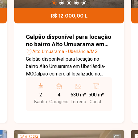
privilegiada e grande potencial de
desenvolvimento no bairro Daniel
R$ 12.000,00 L
Fonseca. Agende uma visita e conheça
todos os detalhes deste imóvel.
Galpão disponível para locação
no bairro Alto Umuarama em
Uberlândia-MG
Alto Umuarama - Uberlândia/MG
Galpão disponível para locação no
bairro Alto Umuarama em Uberlândia-
MGGalpão comercial localizado no
bairro Alto Umuarama, com
aproximadamente 500 m², em
2
4
630 m²
500 m²
localização estratégica, próximo ao
Banho
Garagens
Terreno
Const.
aeroporto. Possui pé-direito de 7
metros, piso de alta de concreto
usinado, 02 banheiros com
acessibilidade e estacionamento
frontal.
Cód.
52723