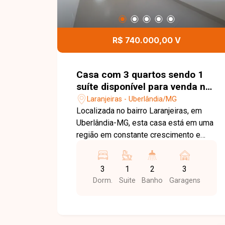
R$ 740.000,00 V
Casa com 3 quartos sendo 1
suíte disponível para venda no
bairro Laranjeiras em
Laranjeiras - Uberlândia/MG
Uberlândia-MG
Localizada no bairro Laranjeiras, em
Uberlândia-MG, esta casa está em uma
região em constante crescimento e
valorização, com fácil acesso às
principais vias da cidade e próxima a
3
1
2
3
supermercados, escolas, farmácias,
Dorm.
Suite
Banho
Garagens
comércios e diversos serviços,
proporcionando praticidade, conforto e
qualidade de vida. O imóvel possui 110
m² de área construída em um terreno de