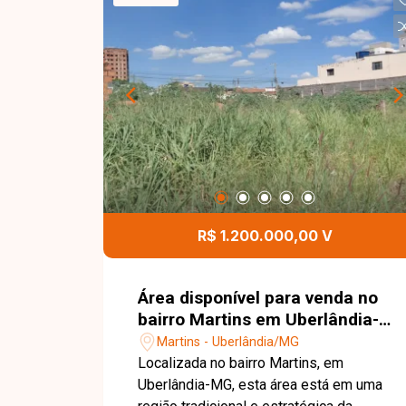
estratégica em avenida comercial torna
a área ideal para a construção de
galpões, centros comerciais ou outros
empreendimentos de grande porte,
proporcionando excelente
aproveitamento e valorização. Esta é
uma excelente oportunidade para
investidores e empresários que
buscam uma área ampla e bem
localizada no bairro Mansour. Agende
uma visita e conheça todos os detalhes
R$ 1.200.000,00 V
deste imóvel.
Área disponível para venda no
bairro Martins em Uberlândia-
MG
Martins - Uberlândia/MG
Localizada no bairro Martins, em
Uberlândia-MG, esta área está em uma