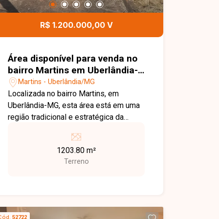
R$ 1.200.000,00 V
Área disponível para venda no
bairro Martins em Uberlândia-
MG
Martins - Uberlândia/MG
Localizada no bairro Martins, em
Uberlândia-MG, esta área está em uma
região tradicional e estratégica da
cidade, com excelente infraestrutura,
fácil acesso às principais avenidas e
1203.80 m²
proximidade com hospitais,
Terreno
supermercados, escolas, comércios e
diversos serviços. Sua localização
privilegiada oferece grande potencial
para empreendimentos residenciais,
comerciais ou investimentos. O imóvel
Cód.
52722