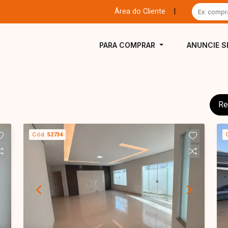
Área do Cliente
|
PARA COMPRAR
ANUNCIE S
Re
Cód.
52734