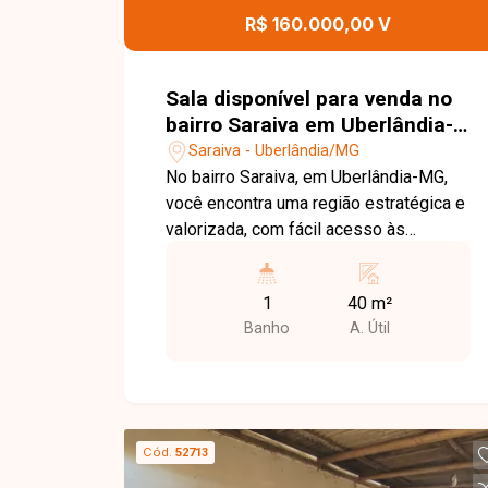
comerciais. Esta é uma excelente
R$ 160.000,00 V
oportunidade para investir em uma área
com localização privilegiada no bairro
Martins. Agende uma visita e conheça
Sala disponível para venda no
todos os detalhes deste imóvel.
bairro Saraiva em Uberlândia-
MG
Saraiva - Uberlândia/MG
No bairro Saraiva, em Uberlândia-MG,
você encontra uma região estratégica e
valorizada, com fácil acesso às
principais avenidas da cidade, além de
estar próxima a comércios, bancos,
1
40 m²
clínicas, universidades e diversos
Banho
A. Útil
serviços, oferecendo praticidade para o
dia a dia e excelente potencial para
atividades profissionais. Sala comercial
à venda no condomínio do Edifício Griff
Shop, composta por duas salas
Cód.
52713
integradas, totalizando