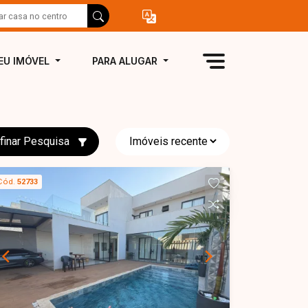
EU IMÓVEL
PARA ALUGAR
finar Pesquisa
Cód.
52733