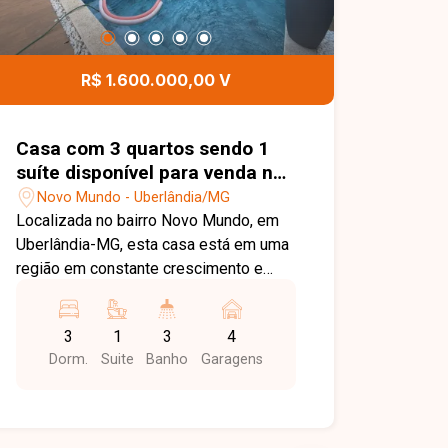
R$ 1.600.000,00 V
Casa com 3 quartos sendo 1
suíte disponível para venda no
bairro Novo Mundo em
Novo Mundo - Uberlândia/MG
Uberlândia-MG
Localizada no bairro Novo Mundo, em
Uberlândia-MG, esta casa está em uma
região em constante crescimento e
valorização, com fácil acesso às
principais vias da cidade e próxima a
3
1
3
4
supermercados, escolas, farmácias,
Dorm.
Suite
Banho
Garagens
comércios e diversos serviços,
proporcionando praticidade e qualidade
de vida para toda a família. Este
sobrado conta com sala ampla em dois