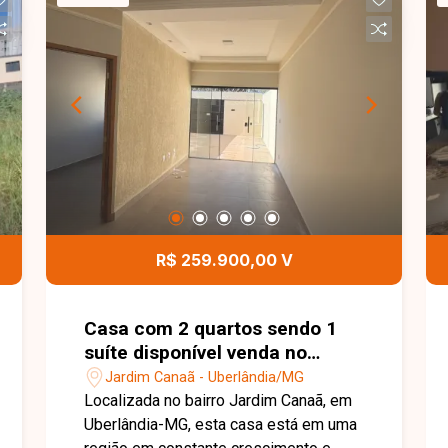
R$ 259.900,00 V
Casa com 2 quartos sendo 1
suíte disponível venda no
Jardim Canaã em Uberlândia-
Jardim Canaã - Uberlândia/MG
MG
Localizada no bairro Jardim Canaã, em
Uberlândia-MG, esta casa está em uma