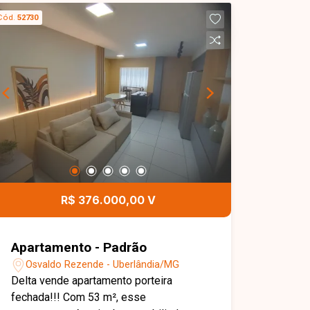
ambientes, 03 quartos, sendo 01 suíte
Cód.
52730
máster com closet e banheira de
hidromassagem, banheiro social,
lavabo, cozinha integrada à área
gourmet com armários planejados,
escritório, área de serviço, piscina
aquecida, pergolado e 04 vagas de
garagem cobertas. Os ambientes são
amplos, modernos e bem distribuídos,
oferecendo conforto, funcionalidade e
excelente padrão de acabamento. Esta
é uma excelente oportunidade para
R$ 376.000,00 V
quem busca um imóvel sofisticado,
com área de lazer completa e
localização privilegiada no bairro Novo
Apartamento - Padrão
Mundo. Agende uma visita e venha
Osvaldo Rezende - Uberlândia/MG
conhecer todos os detalhes desta
Delta vende apartamento porteira
casa.
fechada!!! Com 53 m², esse