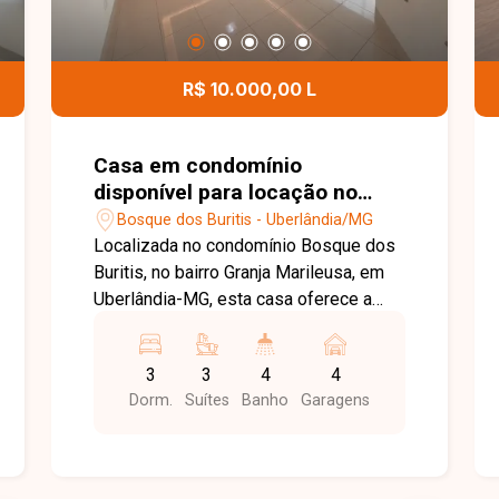
R$ 10.000,00 L
Casa em condomínio
disponível para locação no
bairro Bosque dos Buritis em
Bosque dos Buritis - Uberlândia/MG
Uberlândia-MG
Localizada no condomínio Bosque dos
Buritis, no bairro Granja Marileusa, em
Uberlândia-MG, esta casa oferece a
combinação perfeita entre segurança,
conforto e qualidade de vida. O
3
3
4
4
condomínio está em uma das regiões
Dorm.
Suítes
Banho
Garagens
mais valorizadas da cidade, com fácil
acesso às principais vias, além de
contar com excelente infraestrutura e
proximidade com comércios, serviços