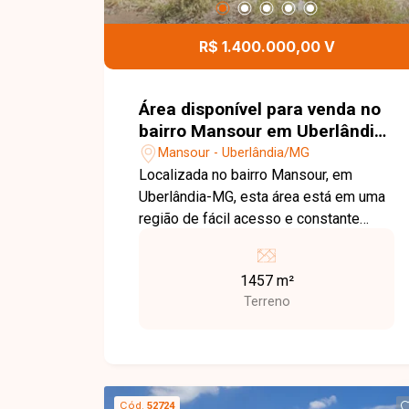
conhecer todos os detalhes deste
imóvel.
R$ 1.400.000,00 V
Área disponível para venda no
bairro Mansour em Uberlândia-
MG
Mansour - Uberlândia/MG
Localizada no bairro Mansour, em
Uberlândia-MG, esta área está em uma
região de fácil acesso e constante
desenvolvimento, situada em avenida
comercial, com excelente visibilidade e
1457 m²
proximidade de diversos comércios e
Terreno
serviços, oferecendo grande potencial
para empreendimentos e
investimentos. O imóvel possui 1.457
m² de área total, composto por 04 lotes
planos e contíguos. Sua localização
Cód.
52724